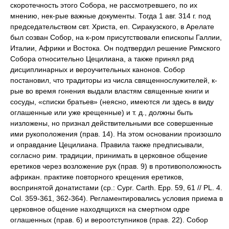
скоротечность этого Собора, не рассмотревшего, по их
мнению, нек-рые важные документы. Тогда 1 авг. 314 г. под
председательством свт. Христа, еп. Сиракузского, в Арелате
был созван Собор, на к-ром присутствовали епископы Галлии,
Италии, Африки и Востока. Он подтвердил решение Римского
Собора относительно Цецилиана, а также принял ряд
дисциплинарных и вероучительных канонов. Собор
постановил, что традиторы из числа священнослужителей, к-
рые во время гонения выдали властям священные книги и
сосуды, «списки братьев» (неясно, имеются ли здесь в виду
оглашенные или уже крещенные) и т. д., должны быть
низложены, но признал действительными все совершенные
ими рукоположения (прав. 14). На этом основании произошло
и оправдание Цецилиана. Правила также предписывали,
согласно рим. традиции, принимать в церковное общение
еретиков через возложение рук (прав. 9) в противоположность
африкан. практике повторного крещения еретиков,
воспринятой донатистами (ср.: Cypr. Carth. Epp. 59, 61 // PL. 4.
Col. 359-361, 362-364). Регламентировались условия приема в
церковное общение находящихся на смертном одре
оглашенных (прав. 6) и вероотступников (прав. 22). Собор