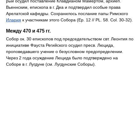
рый осудил поставление Клавдианом Мамертом, архиеп.
Вьеннским, епископа в г. Деа и подтвердил особые права
Арелатской кафедры. Сохранилось послание папы Римского
Илария
к участникам этого Собора (Ep. 12 // PL. 58. Col. 30-32).
Между 470 и 475 гг.
Собор ок. 30 епископов под председательством свт. Леонтия по
инициативе Фауста Регийского осудил пресв. Люцида,
проповедавшего учение о безусловном предопределении.
Через 2 года осуждение Люцида было подтверждено на
Соборе в г. Лугдуне (см. Лугдунские Соборы).