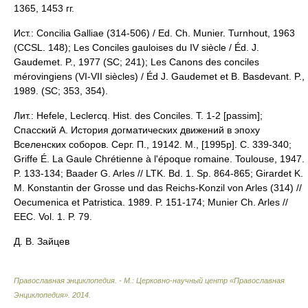
1365, 1453 гг.
Ист.: Conсilia Galliae (314-506) / Ed. Ch. Munier. Turnhout, 1963
(CCSL. 148); Les Conciles gauloises du IV siècle / Éd. J.
Gaudemet. P., 1977 (SC; 241); Les Canons des conciles
mérovingiens (VI-VII siècles) / Éd J. Gaudemet et B. Basdevant. P.,
1989. (SC; 353, 354).
Лит.: Hefele, Leclercq. Hist. des Conciles. T. 1-2 [passim];
Спасский А. История догматических движений в эпоху
Вселенских соборов. Серг. П., 19142. М., [1995р]. С. 339-340;
Griffe É. La Gaule Chrétienne à l'époque romaine. Toulouse, 1947.
P. 133-134; Baader G. Arles // LTK. Bd. 1. Sp. 864-865; Girardet K.
M. Konstantin der Grosse und das Reichs-Konzil von Arles (314) //
Oecumenica et Patristica. 1989. P. 151-174; Munier Ch. Arles //
EEC. Vol. 1. P. 79.
Д. В. Зайцев
Православная энциклопедия. - М.: Церковно-научный центр «Православная
Энциклопедия»
.
2014
.