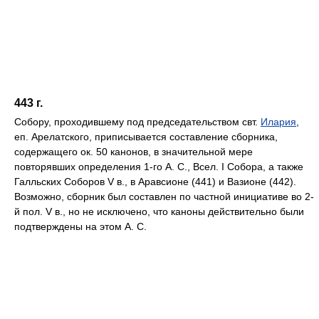
443 г.
Собору, проходившему под председательством свт.
Илария
,
еп. Арелатского, приписывается составление сборника,
содержащего ок. 50 канонов, в значительной мере
повторявших определения 1-го А. С., Всел. I Собора, а также
Галльских Соборов V в., в Аравсионе (441) и Вазионе (442).
Возможно, сборник был составлен по частной инициативе во 2-
й пол. V в., но не исключено, что каноны действительно были
подтверждены на этом А. С.