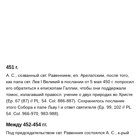
451 г.
А. С., созванный свт. Равеннием, еп. Арелатским, после того,
как папа свт. Лев I Великий в послании от 5 мая 450 г. попросил
его обратиться к епископам Галлии, чтобы они поддержали
томос, излагавший правосл. учение о двух природах во Христе
(Ep. 67 (87) // PL. 54. Col. 886-887). Сохранилось послание
этого Собора к папе Льву I и ответ святителя (Ep. 99, 102 // PL.
54. Col. 966-970, 983-988).
Между 452-454 гг.
Под председательством свт. Равенния состоялся А. С., к-рый