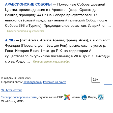
АРАВСИОНСКИЕ СОБОРЫ
— Поместные Соборы древней
Церкви, происходившие в г. Аравсион (совр. Оранж, деп.
Воклюз, Франция): 441 г. На Соборе присутствовали 17
епископов (самый представительный галльский Собор после
Собора 398 в Турине). Председательствовал свт. Иларий, еп …
Православная энциклопедия
АРЛЬ
— [лат. Arelas, Arelate Арелат, франц. Arles], г. в юго вост.
Франции (Прованс, деп. Буш дю Рон), расположен в устье р.
Рона. История В нач. I тыс. до Р. Х. на территории А.
существовало лигурийское поселение; в VII в. до Р. Х. выходцы
с о ва Родос …
Православная энциклопедия
© Академик, 2000-2026
18+
Обратная связь:
Техподдержка
,
Реклама на сайте
👣 Путешествия
Экспорт словарей на сайты
, сделанные на PHP,
Joomla,
Drupal,
WordPress, MODx.