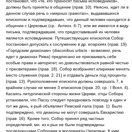
постановил, что «те, кто приносят письма исповедников»,
должны быть приняты в общение (прав. 10). Неясно, идет ли в
данном случае речь о «мирных грамотах», выдававшихся
епископом и подтверждавших, что данный человек находится в
общении с Церковью (ср.: Антиох. 6-7), или же имеются в виду
письма, подтверждавшие, что предоставивший их человек
является исповедником. Путешествующих епископов Собор
постановил допускать к сослужению в др. епархиях (прав. 19).
«Городским диаконам» (diaconibus urbicis - возможно, речь
идет о диаконах Рима) предписано не присваивать себе
особые права и авторитет, но довольствоваться равной честью
с пресвитерами (прав. 18). Собор возбраняет клирикам менять
место служения (прав. 2, 21) и отдавать деньги под проценты
(прав. 13). Рукоположение епископа должны совершать 7, в
крайнем случае не менее 3 епископов (прав. 20; ср.: I Всел. 4).
Касаясь литургической стороны жизни Церкви, отцы Собора
установили, что Пасху следует праздновать повсюду в один и
тот же день, к-рый объявляет Римский папа (прав. 1). Было
подтверждено, что диаконы не могут совершать Евхаристию
(прав. 16). Кроме того, Собор принял ряд частных
определений, мн. из к-рых не были подтверждены
последующими Соборами и восприняты Церковью. К ним