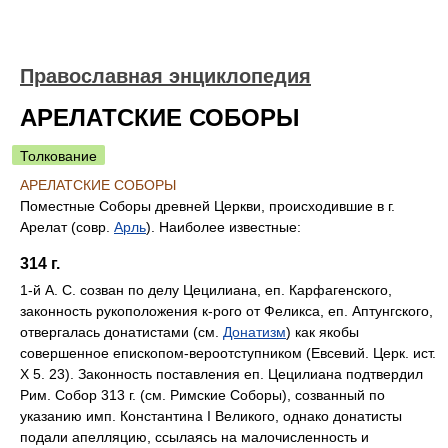
Православная энциклопедия
АРЕЛАТСКИЕ СОБОРЫ
Толкование
АРЕЛАТСКИЕ СОБОРЫ
Поместные Соборы древней Церкви, происходившие в г.
Арелат (совр.
Арль
). Наиболее известные:
314 г.
1-й А. С. созван по делу Цецилиана, еп. Карфагенского,
законность рукоположения к-рого от Феликса, еп. Аптунгского,
отвергалась донатистами (см.
Донатизм
) как якобы
совершенное епископом-вероотступником (Евсевий. Церк. ист.
X 5. 23). Законность поставления еп. Цецилиана подтвердил
Рим. Собор 313 г. (см. Римские Соборы), созванный по
указанию имп. Константина I Великого, однако донатисты
подали апелляцию, ссылаясь на малочисленность и