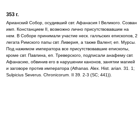
353 г.
Арианский Собор, осудивший свт. Афанасия I Великого. Созван
имп. Констанцием II, возможно лично присутствовавшим на
нем. В Соборе принимали участие неск. галльских епископов, 2
легата Римского папы свт. Ливерия, а также Валент, еп. Мурсы.
Под нажимом императора все присутствовавшие епископы,
кроме свт. Павлина, еп. Треверского, подписали анафему свт.
Афанасию, обвинив его в нарушении канонов, занятии магией
и заговоре против императора (Athanas. Alex. Hist. arian. 31. 1;
Sulpicius Severus. Chronicorum. II 39. 2-3 (SC; 441)).