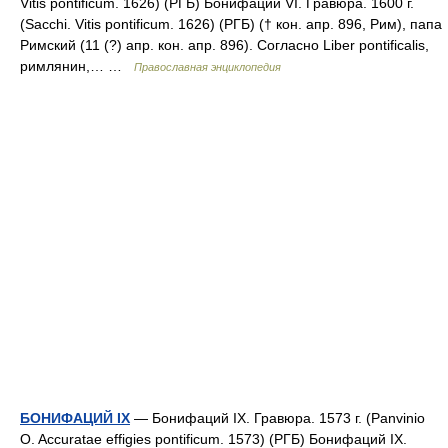
Vitis pontificum. 1626) (РГБ) Бонифаций VI. Гравюра. 1600 г.
(Sacchi. Vitis pontificum. 1626) (РГБ) († кон. апр. 896, Рим), папа
Римский (11 (?) апр. кон. апр. 896). Согласно Liber pontificalis,
римлянин,… …
Православная энциклопедия
БОНИФАЦИЙ IX
— Бонифаций IX. Гравюра. 1573 г. (Panvinio
O. Accuratae effigies pontificum. 1573) (РГБ) Бонифаций IX.