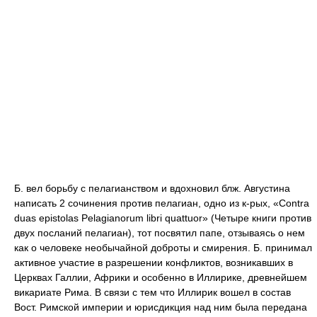
Б. вел борьбу с пелагианством и вдохновил блж. Августина
написать 2 сочинения против пелагиан, одно из к-рых, «Contra
duas epistolas Pelagianorum libri quattuor» (Четыре книги против
двух посланий пелагиан), тот посвятил папе, отзываясь о нем
как о человеке необычайной доброты и смирения. Б. принимал
активное участие в разрешении конфликтов, возникавших в
Церквах Галлии, Африки и особенно в Иллирике, древнейшем
викариате Рима. В связи с тем что Иллирик вошел в состав
Вост. Римской империи и юрисдикция над ним была передана