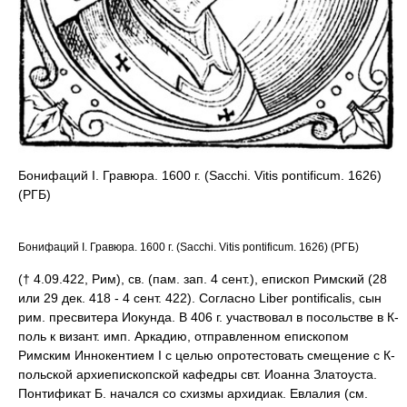
Бонифаций I. Гравюра. 1600 г. (Sacchi. Vitis pontificum. 1626)
(РГБ)
Бонифаций I. Гравюра. 1600 г. (Sacchi. Vitis pontificum. 1626) (РГБ)
(† 4.09.422, Рим), св. (пам. зап. 4 сент.), епископ Римский (28
или 29 дек. 418 - 4 сент. 422). Согласно Liber pontificalis, сын
рим. пресвитера Иокунда. В 406 г. участвовал в посольстве в К-
поль к визант. имп. Аркадию, отправленном епископом
Римским Иннокентием I с целью опротестовать смещение с К-
польской архиепископской кафедры свт. Иоанна Златоуста.
Понтификат Б. начался со схизмы архидиак. Евлалия (см.