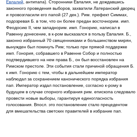
Евлалий
, антипапа). Сторонники Евлалия, не дождавшись
законного проведения выборов, захватили Латеранский дворец
и провозгласили его папой (27 дек.). Рим. префект Симмах,
подозревая Б. в том, что он более предан восточнорим. имп.
Феодосию II, чем западнорим. имп. Гонорию, написал в
Равенну донесение, в к-ром высказался в пользу Евлалия. Б.,
законно избранный 70 священниками и большинством мирян,
вынужден был покинуть Рим; только при прямой поддержке
имп. Гонория, собравшего в Равенне Собор и полностью
подтвердившего на нем права Б., он был восстановлен на
Римском престоле. Эти события стали причиной обращения Б.
к имп. Гонорию с тем, чтобы в дальнейшем император
наблюдал за сохранением канонического порядка избрания
пап. Император издал постановление, согласно к-рому в
будущем в случае спорного избрания рим. епископа следовало
провести новые выборы, гарантируя единогласность
голосования. Впосл. это постановление стало прецедентом
для вмешательства светских правителей в избрание пап.