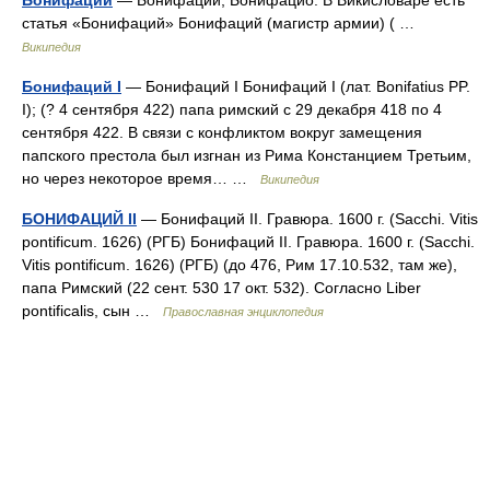
статья «Бонифаций» Бонифаций (магистр армии) ( …
Википедия
Бонифаций І
— Бонифаций I Бонифаций I (лат. Bonifatius PP.
I); (? 4 сентября 422) папа римский с 29 декабря 418 по 4
сентября 422. В связи с конфликтом вокруг замещения
папского престола был изгнан из Рима Констанцием Третьим,
но через некоторое время… …
Википедия
БОНИФАЦИЙ II
— Бонифаций II. Гравюра. 1600 г. (Sacchi. Vitis
pontificum. 1626) (РГБ) Бонифаций II. Гравюра. 1600 г. (Sacchi.
Vitis pontificum. 1626) (РГБ) (до 476, Рим 17.10.532, там же),
папа Римский (22 сент. 530 17 окт. 532). Согласно Liber
pontificalis, сын …
Православная энциклопедия