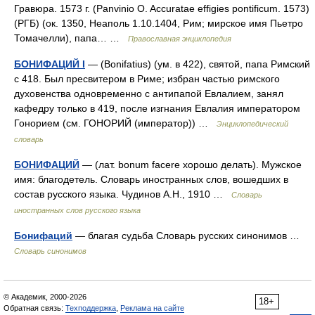
Гравюра. 1573 г. (Panvinio O. Accuratae effigies pontificum. 1573)
(РГБ) (ок. 1350, Неаполь 1.10.1404, Рим; мирское имя Пьетро
Томачелли), папа… …
Православная энциклопедия
БОНИФАЦИЙ I
— (Bonifatius) (ум. в 422), святой, папа Римский
с 418. Был пресвитером в Риме; избран частью римского
духовенства одновременно с антипапой Евлалием, занял
кафедру только в 419, после изгнания Евлалия императором
Гонорием (см. ГОНОРИЙ (император)) …
Энциклопедический
словарь
БОНИФАЦИЙ
— (лат. bonum facere хорошо делать). Мужское
имя: благодетель. Словарь иностранных слов, вошедших в
состав русского языка. Чудинов А.Н., 1910 …
Словарь
иностранных слов русского языка
Бонифаций
— благая судьба Словарь русских синонимов …
Словарь синонимов
© Академик, 2000-2026
18+
Обратная связь:
Техподдержка
,
Реклама на сайте