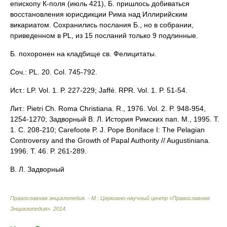
епископу К-поля (июль 421), Б. пришлось добиваться
восстановления юрисдикции Рима над Иллирийским
викариатом. Сохранились послания Б., но в собрании,
приведенном в PL, из 15 посланий только 9 подлинные.
Б. похоронен на кладбище св. Фелицитаты.
Соч.: PL. 20. Col. 745-792.
Ист.: LP. Vol. 1. P. 227-229; Jaffé. RPR. Vol. 1. P. 51-54.
Лит.: Pietri Ch. Roma Christiana. R., 1976. Vol. 2. P. 948-954,
1254-1270; Задворный В. Л. История Римских пап. М., 1995. Т.
1. С. 208-210; Carefoote P. J. Pope Boniface I: The Pelagian
Controversy and the Growth of Papal Authority // Augustiniana.
1996. T. 46. P. 261-289.
В. Л. Задворный
Православная энциклопедия. - М.: Церковно-научный центр «Православная
Энциклопедия»
.
2014
.