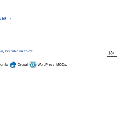
щая
→
ка
,
Реклама на сайте
18+
omla,
Drupal,
WordPress, MODx.