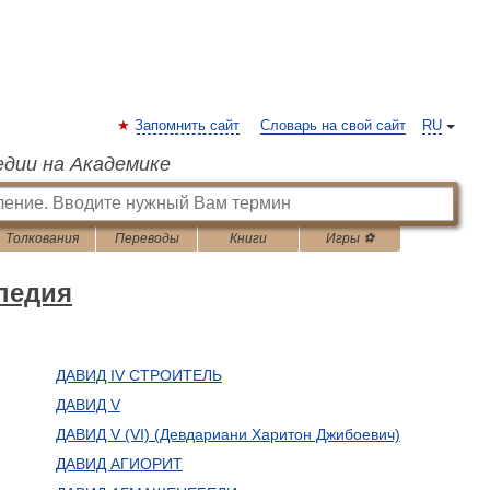
Запомнить сайт
Словарь на свой сайт
RU
едии на Академике
Толкования
Переводы
Книги
Игры ⚽
педия
ДАВИД IV СТРОИТЕЛЬ
ДАВИД V
ДАВИД V (VI) (Девдариани Харитон Джибоевич)
ДАВИД АГИОРИТ