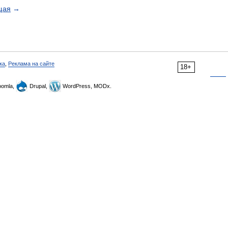
щая
→
ка
,
Реклама на сайте
18+
omla,
Drupal,
WordPress, MODx.