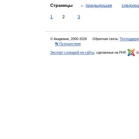
Страницы
←
предыдущая
следую
1
2
3
© Академик, 2000-2026
Обратная связь:
Техподдерж
👣 Путешествия
Экспорт словарей на сайты
, сделанные на PHP,
Jo