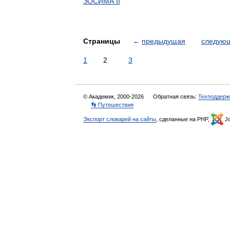
ЗОСИМА II
Страницы
←
предыдущая
следую
1
2
3
© Академик, 2000-2026
Обратная связь:
Техподдерж
👣 Путешествия
Экспорт словарей на сайты
, сделанные на PHP,
Jo