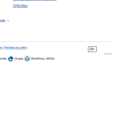
ЗУБОВЫ
щая
→
ка
,
Реклама на сайте
18+
omla,
Drupal,
WordPress, MODx.