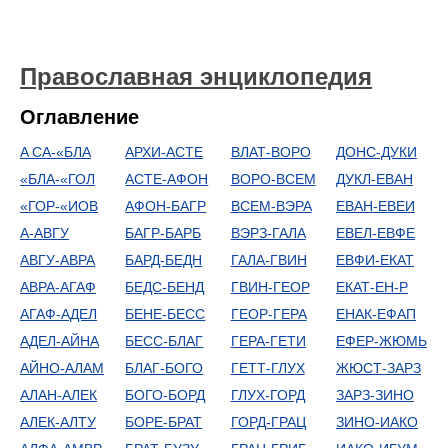
Православная энциклопедия
Оглавление
A CA-«БЛА
АРХИ-АСТЕ
ВЛАТ-ВОРО
ДОНС-ДУКИ
«БЛА-«ГОЛ
АСТЕ-АФОН
ВОРО-ВСЕМ
ДУКЛ-ЕВАН
«ГОР-«ИОВ
АФОН-БАГР
ВСЕМ-ВЭРА
ЕВАН-ЕВЕИ
А-АВГУ
БАГР-БАРБ
ВЭРЗ-ГАЛА
ЕВЕЛ-ЕВФЕ
АВГУ-АВРА
БАРД-БЕДН
ГАЛА-ГВИН
ЕВФИ-ЕКАТ
АВРА-АГАФ
БЕДС-БЕНД
ГВИН-ГЕОР
ЕКАТ-ЕН-Р
АГАФ-АДЕЛ
БЕНЕ-БЕСС
ГЕОР-ГЕРА
ЕНАК-ЕФАП
АДЕЛ-АЙНА
БЕСС-БЛАГ
ГЕРА-ГЕТИ
ЕФЕР-ЖЮМЬ
АЙНО-АЛАМ
БЛАГ-БОГО
ГЕТТ-ГЛУХ
ЖЮСТ-ЗАРЗ
АЛАН-АЛЕК
БОГО-БОРД
ГЛУХ-ГОРД
ЗАРЗ-ЗИНО
АЛЕК-АЛТУ
БОРЕ-БРАТ
ГОРД-ГРАЦ
ЗИНО-ИАКО