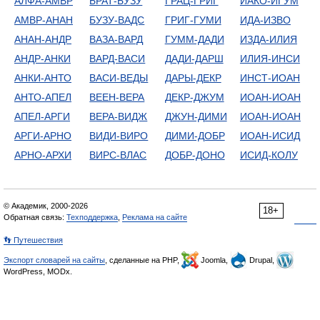
АЛФА-АМВР
БРАТ-БУЗУ
ГРАЦ-ГРИГ
ИАКО-ИГУМ
АМВР-АНАН
БУЗУ-ВАДС
ГРИГ-ГУМИ
ИДА-ИЗВО
АНАН-АНДР
ВАЗА-ВАРД
ГУММ-ДАДИ
ИЗДА-ИЛИЯ
АНДР-АНКИ
ВАРД-ВАСИ
ДАДИ-ДАРШ
ИЛИЯ-ИНСИ
АНКИ-АНТО
ВАСИ-ВЕДЫ
ДАРЫ-ДЕКР
ИНСТ-ИОАН
АНТО-АПЕЛ
ВЕЕН-ВЕРА
ДЕКР-ДЖУМ
ИОАН-ИОАН
АПЕЛ-АРГИ
ВЕРА-ВИДЖ
ДЖУН-ДИМИ
ИОАН-ИОАН
АРГИ-АРНО
ВИДИ-ВИРО
ДИМИ-ДОБР
ИОАН-ИСИД
АРНО-АРХИ
ВИРС-ВЛАС
ДОБР-ДОНО
ИСИД-КОЛУ
© Академик, 2000-2026
18+
Обратная связь:
Техподдержка
,
Реклама на сайте
👣 Путешествия
Экспорт словарей на сайты
, сделанные на PHP,
Joomla,
Drupal,
WordPress, MODx.