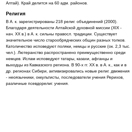
Алтай). Край делится на 60 адм. районов.
Религия
В А. к. зарегистрированы 218 религ. объединений (2000).
Благодаря деятельности Алтайской духовной миссии (XIX -
нач. XX в.) в А. к. сильны правосл. традиции. Существует
значительное число старообрядческих общин разных толков.
Католичество исповедуют поляки, немцы и русские (ок. 2,3 тыс.
чел.). Лютеранство распространено преимущественно среди
немцев. Ислам исповедуют татары, казахи, афганцы и
выходцы из Кавказского региона. В 90-х гг. XX в. в А. к., как и в
др. регионах Сибири, активизировались новые религ. движения
- неоязычники, оккультисты, последователи учения Рерихов,
различные псевдорелиг. учения.