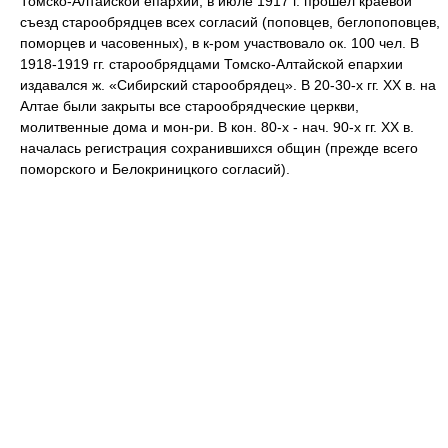
Томско-Алтайской епархии, в июле 1917 г. прошел краевой
съезд старообрядцев всех согласий (поповцев, беглопоповцев,
поморцев и часовенных), в к-ром участвовало ок. 100 чел. В
1918-1919 гг. старообрядцами Томско-Алтайской епархии
издавался ж. «Сибирский старообрядец». В 20-30-х гг. XX в. на
Алтае были закрыты все старообрядческие церкви,
молитвенные дома и мон-ри. В кон. 80-х - нач. 90-х гг. XX в.
началась регистрация сохранившихся общин (прежде всего
поморского и Белокриницкого согласий).