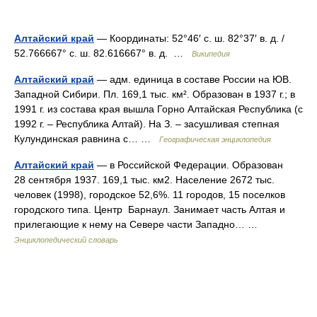
Алтайский край
— Координаты: 52°46′ с. ш. 82°37′ в. д. /
52.766667° с. ш. 82.616667° в. д. …
Википедия
Алтайский край
— адм. единица в составе России на ЮВ.
Западной Сибири. Пл. 169,1 тыс. км². Образован в 1937 г.; в
1991 г. из состава края вышла Горно Алтайская Республика (с
1992 г. – Республика Алтай). На З. – засушливая степная
Кулундинская равнина с… …
Географическая энциклопедия
Алтайский край
— в Российской Федерации. Образован
28 сентября 1937. 169,1 тыс. км2. Население 2672 тыс.
человек (1998), городское 52,6%. 11 городов, 15 поселков
городского типа. Центр Барнаул. Занимает часть Алтая и
прилегающие к нему на Севере части Западно… …
Энциклопедический словарь