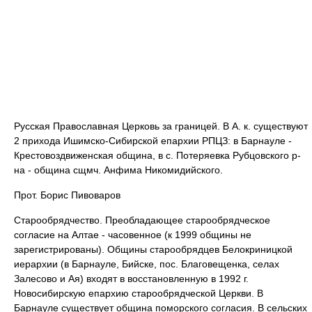
Русская Православная Церковь за границей. В А. к. существуют
2 прихода Ишимско-Сибирской епархии РПЦЗ: в Барнауле -
Крестовоздвиженская община, в с. Потеряевка Рубцовского р-
на - община сщмч. Анфима Никомидийского.
Прот. Борис Пивоваров
Старообрядчество. Преобладающее старообрядческое
согласие на Алтае - часовенное (к 1999 общины не
зарегистрированы). Общины старообрядцев Белокриницкой
иерархии (в Барнауле, Бийске, пос. Благовещенка, селах
Залесово и Ая) входят в восстановленную в 1992 г.
Новосибирскую епархию старообрядческой Церкви. В
Барнауле существует община поморского согласия. В сельских