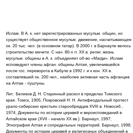
Ислам. В А. к. нет зарегистрированных мусульм. общин, но
существует общественное мусульм. движение, насчитывающее
ок. 20 тыс. чел. (в основном татар). В 2000 г. в Барнауле велось
строительство мечети. С нач. 80-х гг. XX в. религ. жизнь
мусульм. общины в А. к. объединяет об-во «Магди». Ислам
исповедуют члены афган. общины Алтая, увеличившейся
после гос. переворота в Кабуле в 1992 г. и к кон. XX в.
составлявшей ок. 200 чел., наиболее активная часть афганцев
на Алтае - пуштуны.
Лит.: Беликов Д. Н. Старинный раскол в пределах Томского
края. Томск, 1905; Покровский Н. Н. Антифеодальный протест
урало-сибирских крестьян старообрядцев XVIII в. Новосиб.,
1974; Документы по истории церквей и вероисповеданий в
Алтайском крае (XVII - начало XX вв.). Барнаул, 1997;
Этнография Алтая и сопредельных территорий. Барнаул, 1998;
Документы по истории церквей и религиозных объединений в