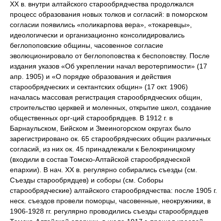
XX в. внутри алтайского старообрядчества продолжался
процесс образования новых толков и согласий: в поморском
согласии появились «поликарпова вера», «токаревцы»,
идеологически и организационно консолидировались
беглопоповские общины, часовенное согласие
эволюционировало от беглопоповства к беспоповству. После
издания указов «Об укреплении начал веротерпимости» (17
апр. 1905) и «О порядке образования и действия
старообрядческих и сектантских общин» (17 окт. 1906)
началась массовая регистрация старообрядческих общин,
строительство церквей и моленных, открытие школ, создание
общественных орг-ций старообрядцев. В 1912 г. в
Барнаульском, Бийском и Змеиногорском округах было
зарегистрировано ок. 65 старообрядческих общин различных
согласий, из них ок. 45 принадлежали к Белокриницкому
(входили в состав Томско-Алтайской старообрядческой
епархии). В нач. XX в. регулярно собирались съезды (см.
Съезды старообрядцев) и соборы (см. Соборы
старообрядческие) алтайского старообрядчества: после 1905 г.
неск. съездов провели поморцы, часовенные, неокружники, в
1906-1928 гг. регулярно проводились съезды старообрядцев