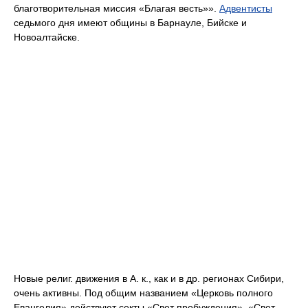
благотворительная миссия «Благая весть»».
Адвентисты
седьмого дня имеют общины в Барнауле, Бийске и
Новоалтайске.
Новые религ. движения в А. к., как и в др. регионах Сибири,
очень активны. Под общим названием «Церковь полного
Евангелия» действуют секты «Свет пробуждения», «Свет