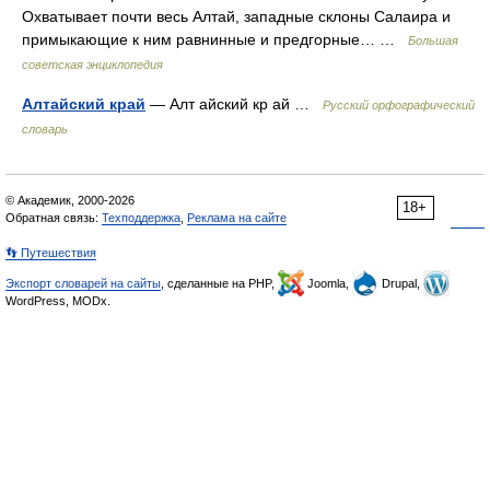
Охватывает почти весь Алтай, западные склоны Салаира и
примыкающие к ним равнинные и предгорные… …
Большая
советская энциклопедия
Алтайский край
— Алт айский кр ай …
Русский орфографический
словарь
© Академик, 2000-2026
18+
Обратная связь:
Техподдержка
,
Реклама на сайте
👣 Путешествия
Экспорт словарей на сайты
, сделанные на PHP,
Joomla,
Drupal,
WordPress, MODx.