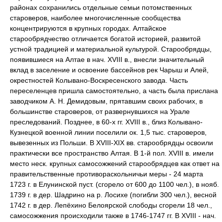
районах сохранились отдельные семьи потомственных
староверов, наиболее многочисленные сообщества
концентрируются в крупных городах. Алтайское
старообрядчество отличается богатой историей, развитой
устной традицией и материальной культурой. Старообрядцы,
появившиеся на Алтае в нач. XVIII в., внесли значительный
вклад в заселение и освоение бассейнов рек Чарыш и Алей,
окрестностей Колывано-Воскресенского завода. Часть
переселенцев пришла самостоятельно, а часть была прислана
заводчиком А. Н. Демидовым, прятавшим своих рабочих, в
большинстве староверов, от развернувшихся на Урале
преследований. Позднее, в 60-х гг. XVIII в., близ Колывано-
Кузнецкой военной линии поселили ок. 1,5 тыс. староверов,
вывезенных из Польши. В XVIII-XIX вв. старообрядцы освоили
практически все пространство Алтая. В 1-й пол. XVIII в. имели
место неск. крупных самосожжений старообрядцев как ответ на
правительственные противораскольничьи меры - 24 марта
1723 г. в Елунинской пуст. (сгорело от 600 до 1100 чел.), в нояб.
1739 г. в дер. Шадрино на р. Лосихе (погибли 300 чел.), весной
1742 г. в дер. Лепёхино Белоярской слободы сгорели 18 чел.,
самосожжения происходили также в 1746-1747 гг. В XVIII - нач.