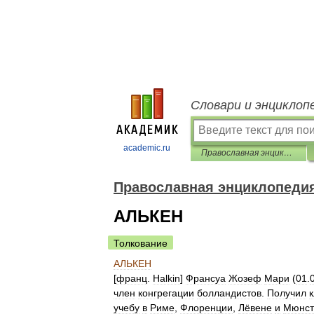
Словари и энциклоп
academic.ru
Православная энциклопедия
Православная энциклопеди
АЛЬКЕН
Толкование
АЛЬКЕН
[
франц
.
Halkin
]
Франсуа
Жозеф
Мари
(
01
.
член
конгрегации
болландистов
.
Получил
учебу
в
Риме
,
Флоренции
,
Лёвене
и
Мюнст