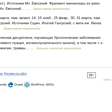
ент.). Источники Мч. Евпсихий. Фрагмент миниатюры из греко
9) Мч. Евпсихий.… …
Православная энциклопедия
 марта; пам. визант. 14, 15 нояб., 25 февр., 30, 31 марта; пам.
ангрский. Источники Сщмч. Ипатий Гангрский, с жити ем. Икона.
… …
Православная энциклопедия
ческая дисциплина, изучающая Урологические заболевания
евого пузыря, мочеиспускательного канала), в том числе т. н.
 аномалии, травмы… …
Большая советская энциклопедия
ка
,
Реклама на сайте
18+
omla,
Drupal,
WordPress, MODx.