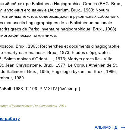
итийной
лит
-
ре
Bibliotheca
Hagiographica
Graeca
(
BHG
.
Brux
.,
л
и
уточнил
его
данные
(
Auctarium
.
Brux
.,
1969
;
Novum
и
житийных
текстов
,
содержащихся
в
рукописных
собраниях
es
manuscrits
hagiographiques
de
la
Bibliothèque
nationale
crits
grecs
de
Paris:
Inventaire
hagiographique
.
Brux
.,
1968
).
гиографических
памятников
.
Moscou
.
Brux
.,
1963
;
Recherches
et
documents
d
'
hagiographie
de
«
martyres
romaines
».
Brux
.,
1973
;
Études
d
'
épigraphie
3
;
Saints
moines
d
'
Orient
.
L
.,
1973
;
Martyrs
grecs
IIe
-
VIIIe
St
.
Jean
Chrysostome
.
Brux
.,
1977
;
Le
Corpus
Athénien
de
St
.
de
Baltimore
.
Brux
.,
1985
;
Hagiologie
byzantine
.
Brux
.,
1986
;
rnhout
,
1989
.
AnBoll
.
1988
.
T
.
106
.
P
.
V
-
XLIV
[
библиогр
.].
ентр
«
Православная
Энциклопедия
»
.
2014
.
ю работу
АЛЬКМУНД