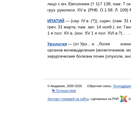
лицо с мч. Евпсихием († 117 138, пам. 7 с
груз. рукописи. XV в. (РНБ. О.1.58. Л. 10
ИПАТИЙ
— (сер. IV в. (?)), сщмч. (пам. 31
греч. 31 марта; пам. зап. 14 нояб.), еп. Г
1 я пол. XV в. (кон. XV 1 я пол. XVI в.?)
Урология
— (от Уро... и ...Логия клини
органов мочевыделения (мочеточников, моч
хирургические болезни почек (опухоли,
© Академик, 2000-2026
Обратная связь:
Техподдерж
👣 Путешествия
Экспорт словарей на сайты
, сделанные на PHP,
Jo