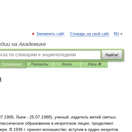
Запомнить сайт
Словарь на свой сайт
RU
едии на Академике
Найти!
Толкования
Переводы
Книги
Игры ⚽
я
07
.
1900
,
Льеж
-
25
.
07
.
1988
),
ученый
,
издатель
житий
святых
;
классическое
образование
в
иезуитском
лицее
,
продолжил
ере
.
В
1936
г
.
принял
монашество
,
вступив
в
орден
иезуитов
.