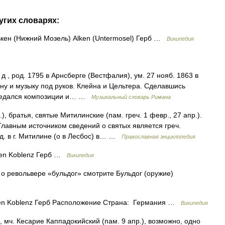
угих словарях:
ен (Нижний Мозель) Alken (Untermosel) Герб …
Википедия
д , род. 1795 в Арнсберге (Вестфалия), ум. 27 нояб. 1863 в
ну и музыку под руков. Клейна и Цельтера. Сделавшись
предался композиции и… …
Музыкальный словарь Римана
в.), братья, святые Митилинские (пам. греч. 1 февр., 27 апр.).
Главным источником сведений о святых является греч.
д. в г. Митилине (о в Лесбос) в… …
Православная энциклопедия
en Koblenz Герб …
Википедия
 револьвере «бульдог» смотрите Бульдог (оружие)
yen Koblenz Герб Расположение Страна: Германия …
Википедия
), мч. Кесарие Каппадокийский (пам. 9 апр.), возможно, одно