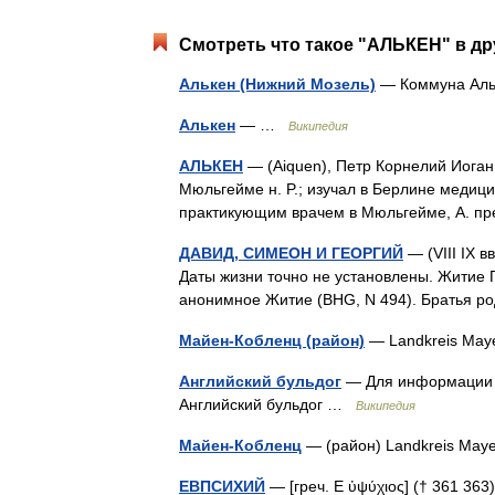
Смотреть что такое "АЛЬКЕН" в др
Алькен (Нижний Мозель)
— Коммуна Альк
Алькен
— …
Википедия
АЛЬКЕН
— (Aiquen), Петр Корнелий Иоган 
Мюльгейме н. P.; изучал в Берлине медици
практикующим врачем в Мюльгейме, А. 
ДАВИД, СИМЕОН И ГЕОРГИЙ
— (VIII IX в
Даты жизни точно не установлены. Житие 
анонимное Житие (BHG, N 494). Братья ро
Майен-Кобленц (район)
— Landkreis May
Английский бульдог
— Для информации о
Английский бульдог …
Википедия
Майен-Кобленц
— (район) Landkreis Ma
ЕВПСИХИЙ
— [греч. E ὐψύχιος] († 361 363