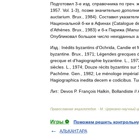
Подготовил
3
-
е
изд
.
справочника
по
греч
.
ж
1957
.
Vol
.
1
-
3
),
позже
значительно
дополни
auctarium
.
Brux
.,
1984
).
Составил
указател
Национальной
б
-
ки
в
Афинах
(
Catalogue
d
d
'
Athènes
.
Brux
.,
1983
)
и
б
-
к
Парижа
(
Manus
Опубликовал
большое
число
неизданных
а
Изд
.
:
Inédits
byzantins
d
'
Ochrida
,
Candie
et
byzantine
.
Brux
.,
1971
;
Légendes
grecques
grecque
et
d
'
hagiographie
byzantine
.
L
.,
197
siècles
.
L
.,
1974
;
Douze
récits
byzantins
sur
Pachôme
.
Gen
.,
1982
;
Le
ménologe
impérial
Hagiographica
inedita
decem
e
codicibus
.
Tu
Лит
.
:
Devos
P
.
François
Halkin
,
Bollandiste
//
Православная
энциклопедия
. -
М
.
:
Церковно
-
научный
ц
Игры ⚽
Поможем решить контрольну
АЛЬКАНТАРА