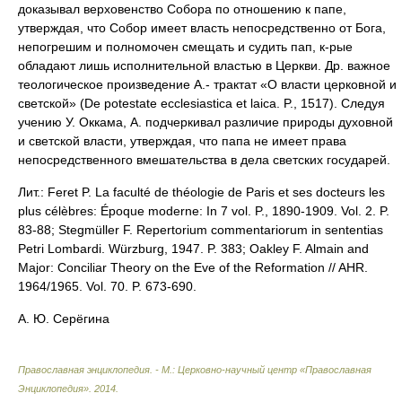
доказывал верховенство Собора по отношению к папе,
утверждая, что Собор имеет власть непосредственно от Бога,
непогрешим и полномочен смещать и судить пап, к-рые
обладают лишь исполнительной властью в Церкви. Др. важное
теологическое произведение А.- трактат «О власти церковной и
светской» (De potestate ecclesiastica et laica. P., 1517). Следуя
учению У. Оккама, А. подчеркивал различие природы духовной
и светской власти, утверждая, что папа не имеет права
непосредственного вмешательства в дела светских государей.
Лит.: Feret P. La faculté de théologie de Paris et ses docteurs les
plus célèbres: Époque moderne: In 7 vol. P., 1890-1909. Vol. 2. P.
83-88; Stegmüller F. Repertorium commentariorum in sententias
Petri Lombardi. Würzburg, 1947. P. 383; Oakley F. Almain and
Major: Conciliar Theory on the Eve of the Reformation // AHR.
1964/1965. Vol. 70. P. 673-690.
А. Ю. Серёгина
Православная энциклопедия. - М.: Церковно-научный центр «Православная
Энциклопедия»
.
2014
.