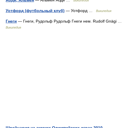
Абди, Альмен
— Альмен Абди …
Википедия
Уотфорд (футбольный клуб)
— Уотфорд …
Википедия
Гнеги
— Гнеги, Рудольф Рудольф Гнеги нем. Rudolf Gnägi …
Википедия
Швейцария на зимних Олимпийских играх 2010
—