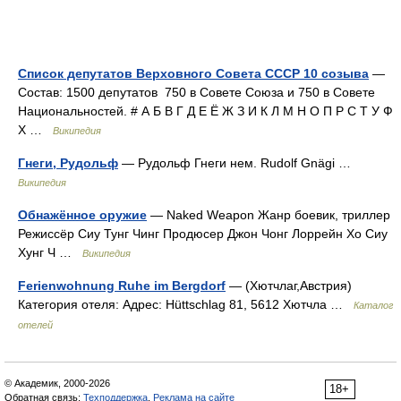
Список депутатов Верховного Совета СССР 10 созыва
—
Состав: 1500 депутатов 750 в Совете Союза и 750 в Совете
Национальностей. # А Б В Г Д Е Ё Ж З И К Л М Н О П Р С Т У Ф
Х …
Википедия
Гнеги, Рудольф
— Рудольф Гнеги нем. Rudolf Gnägi …
Википедия
Обнажённое оружие
— Naked Weapon Жанр боевик, триллер
Режиссёр Сиу Тунг Чинг Продюсер Джон Чонг Лоррейн Хо Сиу
Хунг Ч …
Википедия
Ferienwohnung Ruhe im Bergdorf
— (Хютчлаг,Австрия)
Категория отеля: Адрес: Hüttschlag 81, 5612 Хютчла …
Каталог
отелей
© Академик, 2000-2026
18+
Обратная связь:
Техподдержка
,
Реклама на сайте