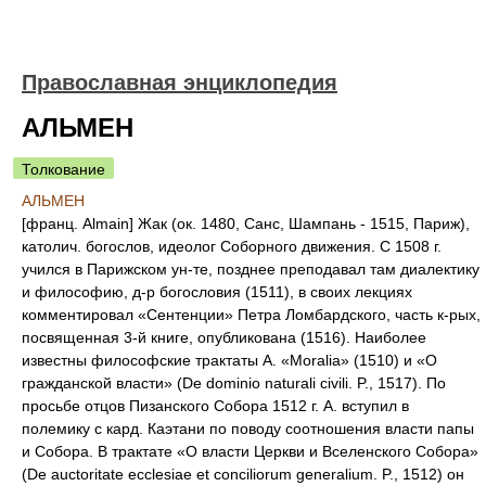
Православная энциклопедия
АЛЬМЕН
Толкование
АЛЬМЕН
[франц. Аlmain] Жак (ок. 1480, Санс, Шампань - 1515, Париж),
католич. богослов, идеолог Соборного движения. С 1508 г.
учился в Парижском ун-те, позднее преподавал там диалектику
и философию, д-р богословия (1511), в своих лекциях
комментировал «Сентенции» Петра Ломбардского, часть к-рых,
посвященная 3-й книге, опубликована (1516). Наиболее
известны философские трактаты А. «Moralia» (1510) и «О
гражданской власти» (De dominio naturali civili. P., 1517). По
просьбе отцов Пизанского Собора 1512 г. А. вступил в
полемику с кард. Каэтани по поводу соотношения власти папы
и Собора. В трактате «О власти Церкви и Вселенского Собора»
(De auctoritate ecclesiae et conciliorum generalium. P., 1512) он