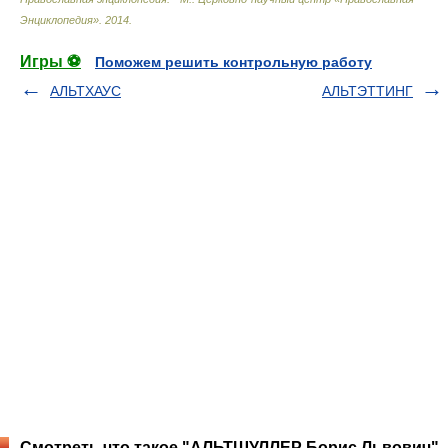
Энциклопедия»
.
2014
.
Игры ⚽
Поможем решить контрольную работу
АЛЬТХАУС
АЛЬТЭТТИНГ
Смотреть что такое "АЛЬТШУЛЛЕР Борис Львович"