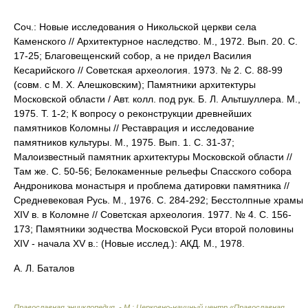
Соч.: Новые исследования о Никольской церкви села
Каменского // Архитектурное наследство. М., 1972. Вып. 20. С.
17-25; Благовещенский собор, а не придел Василия
Кесарийского // Советская археология. 1973. № 2. С. 88-99
(совм. с М. Х. Алешковским); Памятники архитектуры
Московской области / Авт. колл. под рук. Б. Л. Альтшуллера. М.,
1975. Т. 1-2; К вопросу о реконструкции древнейших
памятников Коломны // Реставрация и исследование
памятников культуры. М., 1975. Вып. 1. С. 31-37;
Малоизвестный памятник архитектуры Московской области //
Там же. С. 50-56; Белокаменные рельефы Спасского собора
Андроникова монастыря и проблема датировки памятника //
Средневековая Русь. М., 1976. С. 284-292; Бесстолпные храмы
XIV в. в Коломне // Советская археология. 1977. № 4. С. 156-
173; Памятники зодчества Московской Руси второй половины
XIV - начала XV в.: (Новые исслед.): АКД. М., 1978.
А. Л. Баталов
Православная энциклопедия. - М.: Церковно-научный центр «Православная