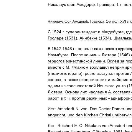
Николаус
фон
Амсдорф
.
Гравюра
.
1
-
я
пол
Николаус
фон
Амсдорф
.
Гравюра
.
1
-
я
пол
.
XVI
в
. (
С
1524
г
.
суперинтендант
в
Магдебурге
,
где
Госларе
(
1531
),
Айнбекке
(
1534
),
Шмалька
В
1542
-
1546
гг
.
по
воле
саксонского
курфю
Наумбурге
.
После
кончины
Лютера
(
1546
)
герцогов
эрнестинской
линии
.
Вслед
за
по
вместе
с
М
.
Флакком
возглавил
непримири
(
гнезиолютеране
),
резко
выступал
против
спорах
,
а
также
синергистских
и
майористс
одним
из
сооснователей
Йенского
ун
-
та
(
1
Лютера
.
Основу
лит
.
наследия
А
.
составля
работ
,
в
т
.
ч
.
против
различных
«
адиафорис
Ист
.
:
Amsdorff
N
.
von
.
Das
Doctor
Pomer
un
angericht
,
und
den
Kirchen
Christi
unüberwint
Лит
.
:
Reichert
E
.
O
.
Nikolaus
von
Amsdorf
un
Bischof
von
Naumburg
.
Gütersloh
,
1961
;
Ise