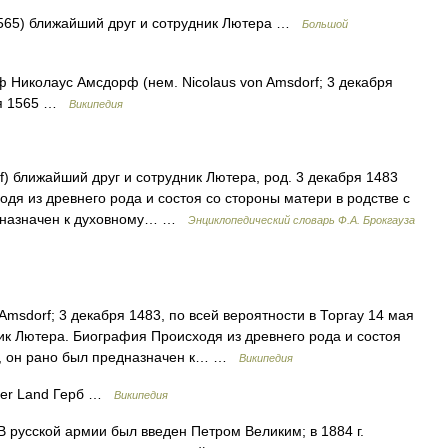
565) ближайший друг и сотрудник Лютера …
Большой
Николаус Амсдорф (нем. Nicolaus von Amsdorf; 3 декабря
мая 1565 …
Википедия
f) ближайший друг и сотрудник Лютера, род. 3 декабря 1483
ходя из древнего рода и состоя со стороны матери в родстве с
редназначен к духовному… …
Энциклопедический словарь Ф.А. Брокгауза
Amsdorf; 3 декабря 1483, по всей вероятности в Торгау 14 мая
ик Лютера. Биография Происходя из древнего рода и состоя
м, он рано был предназначен к… …
Википедия
der Land Герб …
Википедия
 русской армии был введен Петром Великим; в 1884 г.