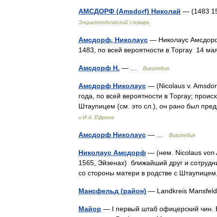
АМСДОРФ (Amsdorf) Николай
— (1483 1
Энциклопедический словарь
Амсдорф, Николаус
— Николаус Амсдорф 
1483, по всей вероятности в Торгау 14 
Амсдорф Н.
— …
Википедия
Амсдорф Николаус
— (Nicolaus v. Amsdor
года, по всей вероятности в Торгау; проис
Штаупицем (см. это сл.), он рано был п
и И.А. Ефрона
Амсдорф Николаус
— …
Википедия
Николаус Амсдорф
— (нем. Nicolaus von 
1565, Эйзенах) ближайший друг и сотрудн
со стороны матери в родстве с Штаупице
Мансфельд (район)
— Landkreis Mansfel
Майор
— I первый штаб офицерский чин. В