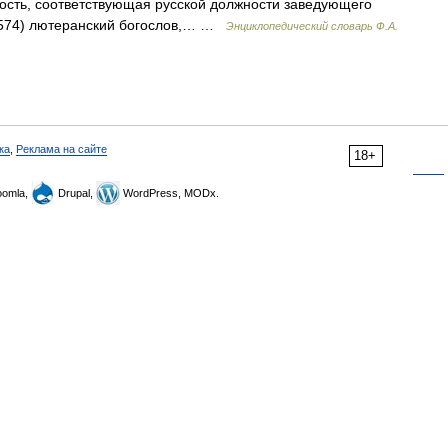
ность, соответствующая русской должности заведующего
2 1574) лютеранский богослов,… …
Энциклопедический словарь Ф.А.
ка
,
Реклама на сайте
18+
omla,
Drupal,
WordPress, MODx.