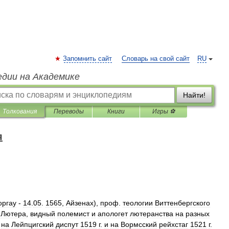
Запомнить сайт
Словарь на свой сайт
RU
едии на Академике
Найти!
Толкования
Переводы
Книги
Игры ⚽
я
оргау
-
14
.
05
.
1565
,
Айзенах
),
проф
.
теологии
Виттенбергского
.
Лютера
,
видный
полемист
и
апологет
лютеранства
на
разных
на
Лейпцигский
диспут
1519
г
.
и
на
Вормсский
рейхстаг
1521
г
.