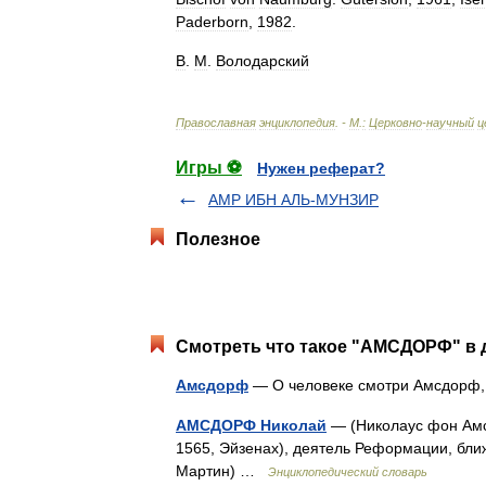
Paderborn
,
1982
.
В
.
М
.
Володарский
Православная
энциклопедия
. -
М
.
:
Церковно
-
научный
ц
Игры ⚽
Нужен реферат?
АМР ИБН АЛЬ-МУНЗИР
Полезное
Смотреть что такое "АМСДОРФ" в 
Амсдорф
— О человеке смотри Амсдорф
АМСДОРФ Николай
— (Николаус фон Амсд
1565, Эйзенах), деятель Реформации, бл
Мартин) …
Энциклопедический словарь