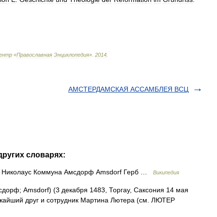
ентр
«
Православная
Энциклопедия
»
.
2014
.
АМСТЕРДАМСКАЯ АССАМБЛЕЯ ВСЦ
других словарях:
, Николаус Коммуна Амсдорф Amsdorf Герб …
Википедия
орф; Amsdorf) (3 декабря 1483, Торгау, Саксония 14 мая
ижайший друг и сотрудник Мартина Лютера (см. ЛЮТЕР