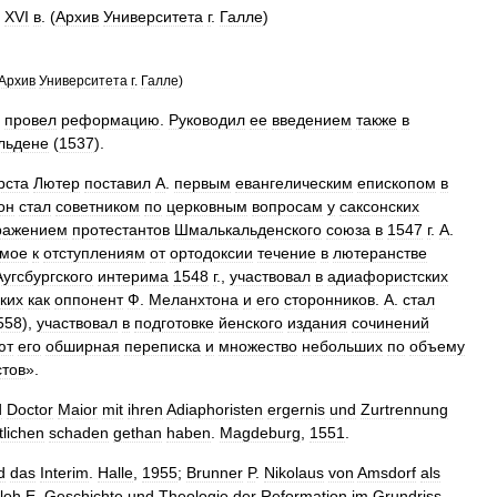
.
XVI
в
. (
Архив
Университета
г
.
Галле
)
Архив
Университета
г
.
Галле
)
провел
реформацию
.
Руководил
ее
введением
также
в
льдене
(
1537
).
рста
Лютер
поставил
А
.
первым
евангелическим
епископом
в
он
стал
советником
по
церковным
вопросам
у
саксонских
ражением
протестантов
Шмалькальденского
союза
в
1547
г
.
А
.
мое
к
отступлениям
от
ортодоксии
течение
в
лютеранстве
Аугсбургского
интерима
1548
г
.,
участвовал
в
адиафористских
ких
как
оппонент
Ф
.
Меланхтона
и
его
сторонников
.
А
.
стал
558
),
участвовал
в
подготовке
йенского
издания
сочинений
ют
его
обширная
переписка
и
множество
небольших
по
объему
тов
».
d
Doctor
Maior
mit
ihren
Adiaphoristen
ergernis
und
Zurtrennung
lichen
schaden
gethan
haben
.
Magdeburg
,
1551
.
d
das
Interim
.
Halle
,
1955
;
Brunner
P
.
Nikolaus
von
Amsdorf
als
rloh
E
.
Geschichte
und
Theologie
der
Reformation
im
Grundriss
.