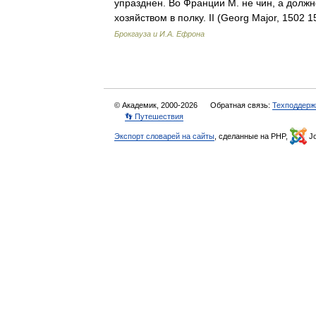
упразднен. Во Франции М. не чин, а долж
хозяйством в полку. II (Georg Major, 150
Брокгауза и И.А. Ефрона
© Академик, 2000-2026
Обратная связь:
Техподдерж
👣 Путешествия
Экспорт словарей на сайты
, сделанные на PHP,
Jo