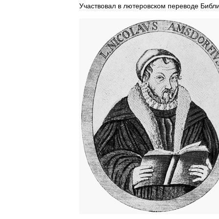
Участвовал
в
лютеровском
переводе
Библ