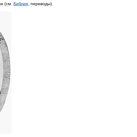
ии
(
см
.
Библия
,
переводы
).