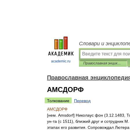
Словари и энциклоп
academic.ru
Православная энциклопедия
Православная энциклопеди
АМСДОРФ
Толкование
Перевод
АМСДОРФ
[
нем
.
Amsdorf
]
Николаус
фон
(
3
.
12
.
1483
,
Т
ун
-
та
(
с
1511
),
близкий
друг
и
сотрудник
М
этапах
его
развития
.
Сопровождал
Лютера