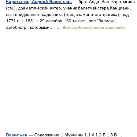
Каратыгин, Андрей Васильев.
— брат Алдр. Вас. Каратыгина
(см.), драматический актер, ученик балетмейстера Канциани,
сын придворного садовника (отец знаменитого трагика); род.
1771 г., † 1831 г. 29 декабря, "60 ти лет", вел "Записки",
автобиогр., которыми… …
Большая биографическая энциклопедия
Васильев
— Содержание 1 Мужчины 1.1 A 1.2 Б 1.3 В …