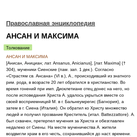
Православная энциклопедия
АНСАН И МАКСИМА
Толкование
АНСАН И МАКСИМА
[Анисан, Анициан; лат. Ansanus, Anicianus], [лат. Maxima] (†
304), мученики Сиенские (пам. зап. 1 дек.). Согласно
«Страстям св. Ансана» (VI в.), А., происходивший из знатного
рим. рода, в возрасте 20 лет обратился в христианство. Во
время гонений при имп. Диоклетиане отец донес на него, но
после исповедания Христа А. удалось укрыться вместе со
своей восприемницей М. в г. Бальнеумрегис (Багнория), а
затем в г. Сиена (Италия). Он обратил ко Христу множество
людей и получил прозвание Креститель (итал. Battezzattore). А.
был схвачен, претерпел мучения за Христа и обезглавлен
недалеко от Сиены. На месте мученичества А. жители
воздвигли храм в его честь, сохранившийся до наст. времени.