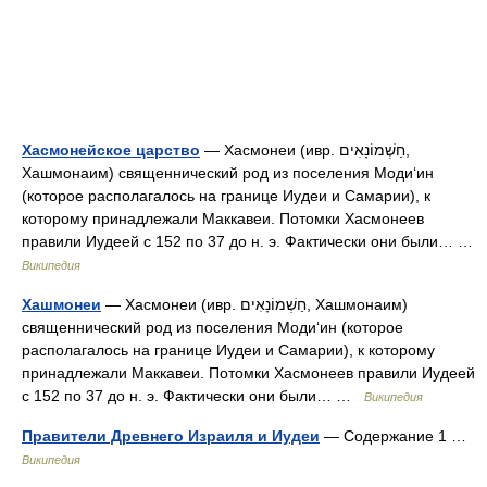
Хасмонейское царство
— Хасмонеи (ивр. חַשְׁמוֹנָאִים‎,
Хашмонаим) священнический род из поселения Моди‘ин
(которое располагалось на границе Иудеи и Самарии), к
которому принадлежали Маккавеи. Потомки Хасмонеев
правили Иудеей с 152 по 37 до н. э. Фактически они были… …
Википедия
Хашмонеи
— Хасмонеи (ивр. חַשְׁמוֹנָאִים‎, Хашмонаим)
священнический род из поселения Моди‘ин (которое
располагалось на границе Иудеи и Самарии), к которому
принадлежали Маккавеи. Потомки Хасмонеев правили Иудеей
с 152 по 37 до н. э. Фактически они были… …
Википедия
Правители Древнего Израиля и Иудеи
— Содержание 1 …
Википедия