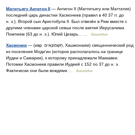
Матитьягу Антигон II
— Антигон II (Маттитьягу или Маттатия)
последний царь династии Хасмонеев (правил в 40 37 гг. до
н. э.). Второй сын Аристобула II. Был отвезён в Рим вместе с
другими членами царской семьи после взятия Иерусалима
Помпеем (63 до н. э.). Юлий Цезарь… …
Википедия
Хасмонеи
— (ивр. חַשְׁמוֹנָאִים‎, Хашмонаим) священнический род
из поселения Моди‘ин (которое располагалось на границе
Иудеи и Самарии), к которому принадлежали Маккавеи.
Потомки Хасмонеев правили Иудеей с 152 по 37 до н. э.
Фактически они были вождями …
Википедия