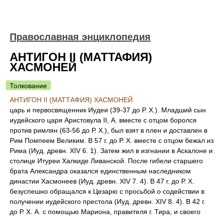
Православная энциклопедия
АНТИГОН II (МАТТАФИЯ)
ХАСМОНЕЙ
Толкование
АНТИГОН II (МАТТАФИЯ) ХАСМОНЕЙ
царь и первосвященник Иудеи (39-37 до Р. Х.). Младший сын
иудейского царя Аристовула II, А. вместе с отцом боролся
против римлян (63-56 до Р. Х.), был взят в плен и доставлен в
Рим Помпеем Великим. В 57 г. до Р. Х. вместе с отцом бежал из
Рима (Иуд. древн. XIV 6. 1). Затем жил в изгнании в Аскалоне и
столице Итуреи Халкиде Ливанской. После гибели старшего
брата Александра оказался единственным наследником
династии Хасмонеев (Иуд. древн. XIV 7. 4). В 47 г. до Р. Х.
безуспешно обращался к Цезарю с просьбой о содействии в
получении иудейского престола (Иуд. древн. XIV 8. 4). В 42 г.
до Р. Х. А. с помощью Мариона, правителя г. Тира, и своего