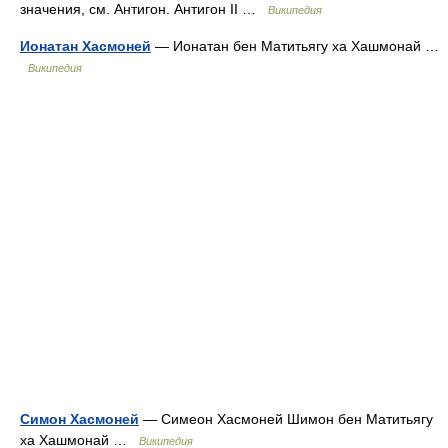
значения, см. Антигон. Антигон II …
Википедия
Ионатан Хасмоней
— Ионатан бен Матитьягу ха Хашмонай …
Википедия
Симон Хасмоней
— Симеон Хасмоней Шимон бен Матитьягу
ха Хашмонай …
Википедия