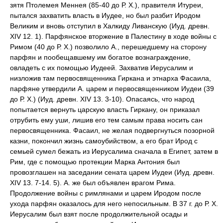
зятя Птолемея Меннея (85-40 до Р. Х.), правителя Итуреи,
пытался захватить власть в Иудее, но был разбит Иродом
Великим и вновь отступил в Халкиду Ливанскую (Иуд. древн.
XIV 12. 1). Парфянское вторжение в Палестину в ходе войны с
Римом (40 до Р. Х.) позволило А., перешедшему на сторону
парфян и пообещавшему им богатое вознаграждение,
овладеть с их помощью Иудеей. Захватив Иерусалим и
низложив там первосвященника Гиркана и этнарха Фасаила,
парфяне утвердили А. царем и первосвященником Иудеи (39
до Р. Х.) (Иуд. древн. XIV 13. 3-10). Опасаясь, что народ
попытается вернуть царскую власть Гиркану, он приказал
отрубить ему уши, лишив его тем самым права носить сан
первосвященника. Фасаил, не желая подвергнуться позорной
казни, покончил жизнь самоубийством, а его брат Ирод с
семьей сумел бежать из Иерусалима сначала в Египет, затем в
Рим, где с помощью протекции Марка Антония был
провозглашен на заседании сената царем Иудеи (Иуд. древн.
XIV 13. 7-14. 5). А. же был объявлен врагом Рима.
Продолжение войны с римлянами и царем Иродом после
ухода парфян оказалось для него непосильным. В 37 г. до Р. Х.
Иерусалим был взят после продолжительной осады и