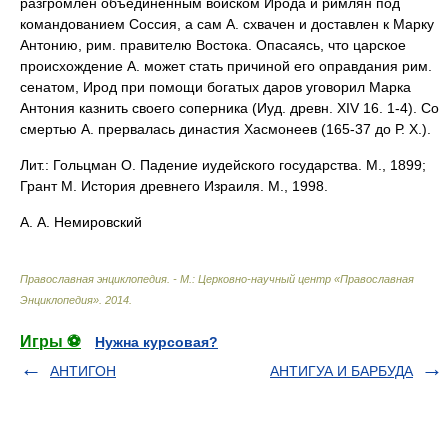
разгромлен объединенным войском Ирода и римлян под
командованием Соссия, а сам А. схвачен и доставлен к Марку
Антонию, рим. правителю Востока. Опасаясь, что царское
происхождение А. может стать причиной его оправдания рим.
сенатом, Ирод при помощи богатых даров уговорил Марка
Антония казнить своего соперника (Иуд. древн. XIV 16. 1-4). Со
смертью А. прервалась династия Хасмонеев (165-37 до Р. Х.).
Лит.: Гольцман О. Падение иудейского государства. М., 1899;
Грант М. История древнего Израиля. М., 1998.
А. А. Немировский
Православная энциклопедия. - М.: Церковно-научный центр «Православная
Энциклопедия»
.
2014
.
Игры ⚽
Нужна курсовая?
АНТИГОН
АНТИГУА И БАРБУДА