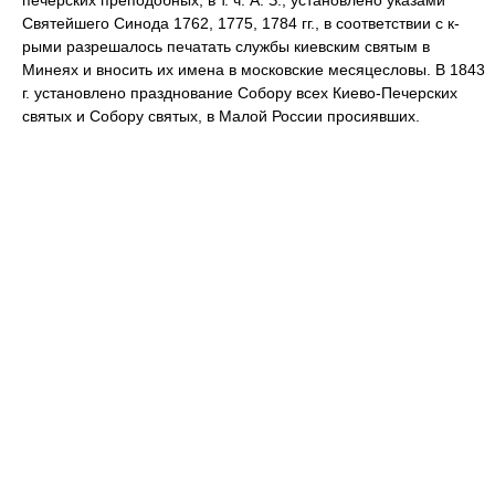
печерских преподобных, в т. ч. А. З., установлено указами
Святейшего Синода 1762, 1775, 1784 гг., в соответствии с к-
рыми разрешалось печатать службы киевским святым в
Минеях и вносить их имена в московские месяцесловы. В 1843
г. установлено празднование Собору всех Киево-Печерских
святых и Собору cвятых, в Малой России просиявших.