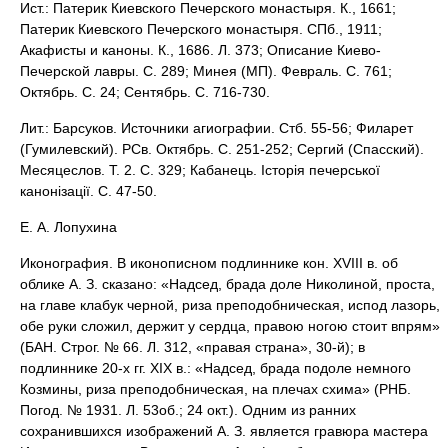
Ист.: Патерик Киевского Печерского монастыря. К., 1661;
Патерик Киевского Печерского монастыря. СПб., 1911;
Акафисты и каноны. К., 1686. Л. 373; Описание Киево-
Печерской лавры. С. 289; Минея (МП). Февраль. С. 761;
Октябрь. С. 24; Сентябрь. С. 716-730.
Лит.: Барсуков. Источники агиографии. Стб. 55-56; Филарет
(Гумилевский). РСв. Октябрь. С. 251-252; Сергий (Спасский).
Месяцеслов. Т. 2. С. 329; Кабанець. Iсторiя печерськоï
канонiзацiï. С. 47-50.
Е. А. Лопухина
Иконография. В иконописном подлиннике кон. XVIII в. об
облике А. З. сказано: «Надсед, брада доле Николиной, проста,
на главе клабук черной, риза преподобническая, испод лазорь,
обе руки сложил, держит у сердца, правою ногою стоит впрям»
(БАН. Строг. № 66. Л. 312, «правая страна», 30-й); в
подлиннике 20-х гг. XIX в.: «Надсед, брада подоле немного
Козмины, риза преподобническая, на плечах схима» (РНБ.
Погод. № 1931. Л. 53об.; 24 окт.). Одним из ранних
сохранившихся изображений А. З. является гравюра мастера