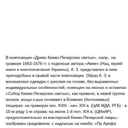
В композиции «Древо Киево-Печерских святых», напр., на
гравюре 1663-1676 гг. с подписью автора «Аким» (Нац. музей
книги и книгопечатания Украины), А. З. представлен в лике
преподобных в правой части композиции. Образ А. З. в
монашеских одеждах с куколем на голове, без выраженных
индивидуальных особенностей, помещен на иконах и эстампах
«Собор Киево-Печерских святых», как правило, в левой группе
иноков, мощи к-рых почивают в Ближних (Антониевых)
пещерах: на гравюрах кон. XVIII - нач. XIX в. (ЦАК МДА, РГБ) - в
10-м ряду 1-м справа; на иконе 1-й пол. XIX в. (ЦМиАР),
предположительно из мастерской Киево-Печерской лавры,-
изображен средовеком, с надписью на нимбе: «Пр Арефа