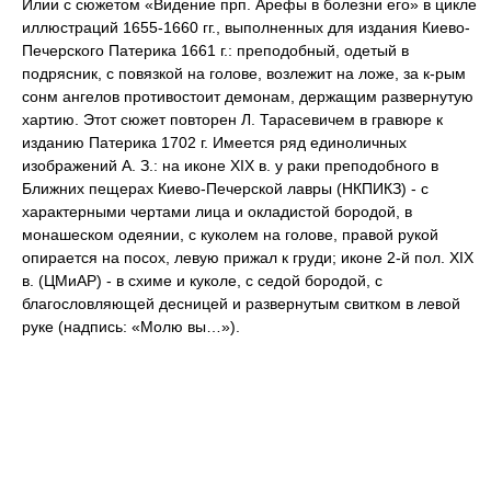
Илии с сюжетом «Видение прп. Арефы в болезни его» в цикле
иллюстраций 1655-1660 гг., выполненных для издания Киево-
Печерского Патерика 1661 г.: преподобный, одетый в
подрясник, с повязкой на голове, возлежит на ложе, за к-рым
сонм ангелов противостоит демонам, держащим развернутую
хартию. Этот сюжет повторен Л. Тарасевичем в гравюре к
изданию Патерика 1702 г. Имеется ряд единоличных
изображений А. З.: на иконе XIX в. у раки преподобного в
Ближних пещерах Киево-Печерской лавры (НКПИКЗ) - с
характерными чертами лица и окладистой бородой, в
монашеском одеянии, с куколем на голове, правой рукой
опирается на посох, левую прижал к груди; иконе 2-й пол. XIX
в. (ЦМиАР) - в схиме и куколе, с седой бородой, с
благословляющей десницей и развернутым свитком в левой
руке (надпись: «Молю вы…»).