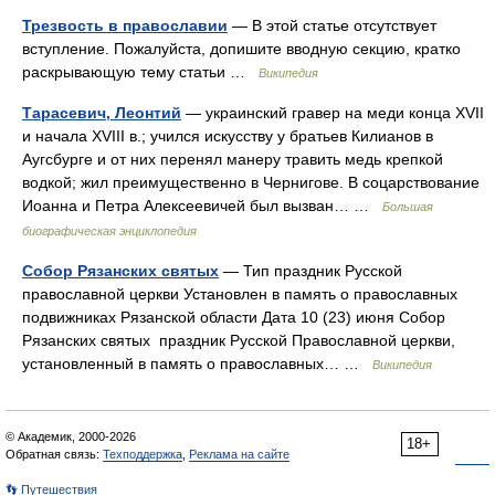
Трезвость в православии
— В этой статье отсутствует
вступление. Пожалуйста, допишите вводную секцию, кратко
раскрывающую тему статьи …
Википедия
Тарасевич, Леонтий
— украинский гравер на меди конца XVII
и начала ХVIII в.; учился искусству у братьев Килианов в
Аугсбурге и от них перенял манеру травить медь крепкой
водкой; жил преимущественно в Чернигове. В соцарствование
Иоанна и Петра Алексеевичей был вызван… …
Большая
биографическая энциклопедия
Собор Рязанских святых
— Тип праздник Русской
православной церкви Установлен в память о православных
подвижниках Рязанской области Дата 10 (23) июня Собор
Рязанских святых праздник Русской Православной церкви,
установленный в память о православных… …
Википедия
© Академик, 2000-2026
18+
Обратная связь:
Техподдержка
,
Реклама на сайте
👣 Путешествия