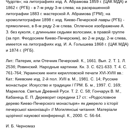
Чудотв»; на литографиях изд. А. Абрамова 1859 г. (ЦАК МДА) и
1862 г. (РГБ) - в 7-м ряду 3-м слева; на раскрашенной
литографии 1883 г. мастерской А. Абрамова (ГРМ); на
хромолитографии 1898 г. изд. Киево-Печерской лавры (РГБ) -
прямолично, в 8-м ряду 2-м слева. Оплечное изображение А.
З. без куколя, с длинными седыми волосами, в правой группе
(за прп. Феодосием Киево-Печерским), во 2-м ряду, 2-м слева,
имеется на литографиях изд. И. А. Голышева 1868 г. (ЦАК МДА)
и 1874 г. (РГБ).
Лит.: Патерик, или Отечник Печерский. К., 1661. Вып. 2. Т. 1. Л.
253б; Ровинский. Народные картинки. Кн. 3. С. 621-633. Т. 4. С.
761-764; Украинские книги кирилловской печати XVI-XVIII вв.:
Кат.: Киевские изд. 2-й пол. XVII в. М., 1981. С. 14; Русские
монастыри: Искусство и традиции / ГРМ. Б. м., 1997. С. 169;
Маркелов. Святые Древней Руси. Т. 2. С. 58; Гончарук В. М.,
Кабанець Е. П. Дереворит середини 17 ст.: «Родословное
дерево Киево-Печерского монастыря» як джерело з iсторiï
печeрськоï канонiзацiï» // Могилянськi читання: Матерiали
щорiчноï науковоï конференцiï. К., 2000. С. 56-64.
И. Б. Черномаз