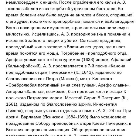
немилосердием к нищим. После ограбления его кельи А. З.
тяжело заболел из-за скорби об утраченном богатстве. Во
время болезни ему было видение ангелов и бесов, споривших
о его душе, после чего преподобный покаялся и возблагодарил
Бога о похищенном имуществе, к-рое ангелы вменили ему в
милостыню. Исцелившись, А. З. проводил жизнь в покаянии и
искренней заботе о нищих и убогих. Согласно преданию,
преподобный жил в затворе в Ближних пещерах, где в наст.
время покоятся его мощи. Погребение «преподобного отца
Арефы» упоминает в «Тератургиме» (1638) иером. Афанасий
(Кальнофойский). А. З. прославляется в 7-й песне «Канона
преподобным отцам Печерским» (К., 1643), изданного по
благословению свт. Петра (Могилы), митр. Киевского:
«Сребролюбия потопивый змия слез тучами, Арефо славне».
Автором «Канона», возможно, был протосинкелл и экзарх К-
польского Патриарха иером. Мелетий Сириг. В Патерике (К.,
1661), изданном по благословению архим. Иннокентия
(Гизеля), впервые указана отдельная память А. З.- 24 окт. При
архим. Варлааме (Ясинском; 1684-1690) было установлено
празднование Собору преподобных отцов Киево-Печерских, в
Ближних пещерах почивающих. Общецерковное почитание