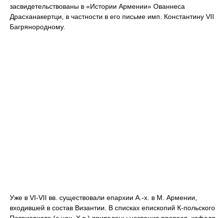
засвидетельствованы в «Истории Армении» Ованнеса
Драсханакертци, в частности в его письме имп. Константину VII
Багрянородному.
Уже в VI-VII вв. существовали епархии А.-х. в М. Армении,
входившей в состав Византии. В списках епископий К-польского