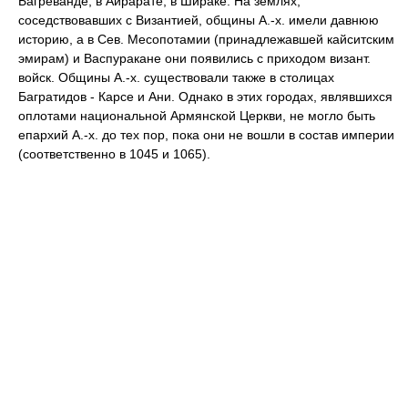
Багреванде, в Айрарате, в Шираке. На землях,
соседствовавших с Византией, общины А.-х. имели давнюю
историю, а в Сев. Месопотамии (принадлежавшей кайситским
эмирам) и Васпуракане они появились с приходом визант.
войск. Общины А.-х. существовали также в столицах
Багратидов - Карсе и Ани. Однако в этих городах, являвшихся
оплотами национальной Армянской Церкви, не могло быть
епархий А.-х. до тех пор, пока они не вошли в состав империи
(соответственно в 1045 и 1065).