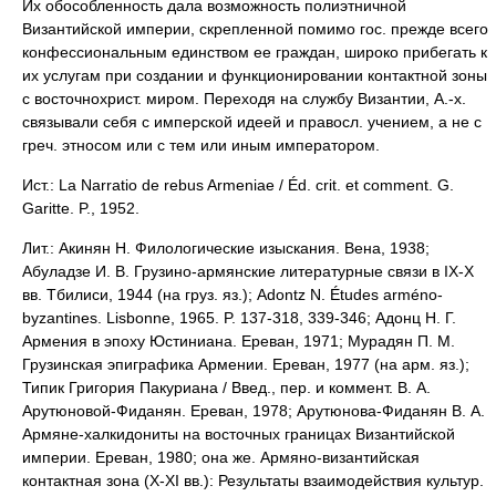
Их обособленность дала возможность полиэтничной
Византийской империи, скрепленной помимо гос. прежде всего
конфессиональным единством ее граждан, широко прибегать к
их услугам при создании и функционировании контактной зоны
с восточнохрист. миром. Переходя на службу Византии, А.-х.
связывали себя с имперской идеей и правосл. учением, а не с
греч. этносом или с тем или иным императором.
Ист.: La Narratio de rebus Armeniae / Éd. crit. et comment. G.
Garitte. P., 1952.
Лит.: Акинян Н. Филологические изыскания. Вена, 1938;
Абуладзе И. В. Грузино-армянские литературные связи в IX-X
вв. Тбилиси, 1944 (на груз. яз.); Adontz N. Études arméno-
byzantines. Lisbonne, 1965. P. 137-318, 339-346; Адонц Н. Г.
Армения в эпоху Юстиниана. Ереван, 1971; Мурадян П. М.
Грузинская эпиграфика Армении. Ереван, 1977 (на арм. яз.);
Типик Григория Пакуриана / Введ., пер. и коммент. В. А.
Арутюновой-Фиданян. Ереван, 1978; Арутюнова-Фиданян В. А.
Армяне-халкидониты на восточных границах Византийской
империи. Ереван, 1980; она же. Армяно-византийская
контактная зона (X-ХI вв.): Результаты взаимодействия культур.