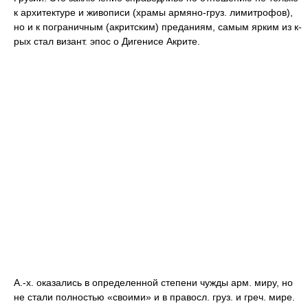
к архитектуре и живописи (храмы армяно-груз. лимитрофов),
но и к пограничным (акритским) преданиям, самым ярким из к-
рых стал визант. эпос о Дигенисе Акрите.
А.-х. оказались в определенной степени чужды арм. миру, но
не стали полностью «своими» и в правосл. груз. и греч. мире.