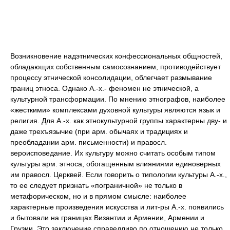
Возникновение надэтнических конфессиональных общностей,
обладающих собственным самосознанием, противодействует
процессу этнической консолидации, облегчает размывание
границ этноса. Однако А.-х.- феномен не этнической, а
культурной трансформации. По мнению этнографов, наиболее
«жесткими» комплексами духовной культуры являются язык и
религия. Для А.-х. как этнокультурной группы характерны дву- и
даже трехъязычие (при арм. обычаях и традициях и
преобладании арм. письменности) и правосл.
вероисповедание. Их культуру можно считать особым типом
культуры арм. этноса, обогащенным влияниями единоверных
им правосл. Церквей. Если говорить о типологии культуры А.-х.,
то ее следует признать «пограничной» не только в
метафорическом, но и в прямом смысле: наиболее
характерные произведения искусства и лит-ры А.-х. появились
и бытовали на границах Византии и Армении, Армении и
Грузии. Это заключение справедливо по отношению не только