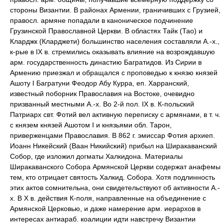
стороны Византии. В районах Армении, граничивших с Грузией,
правосл. армяне попадали в каноническое подчинение
Грузинской Православной Церкви. В областях Тайк (Тао) и
Кларджк (Кларджети) большинство населения составляли А.-х.,
к-рые в IX в. стремились оказывать влияние на возрождавшую
арм. государственность династию Багратидов. Из Сирии в
Армению приезжал и обращался с проповедью к князю князей
Ашоту I Багратуни Феодор Абу Курра, еп. Харранский,
известный поборник Православия на Востоке, очевидно
призванный местными А.-х. Во 2-й пол. IX в. К-польский
Патриарх свт. Фотий вел активную переписку с армянами, в т. ч.
с князем князей Ашотом I и князьями обл. Тарон,
приверженцами Православия. В 862 г. эмиссар Фотия архиеп.
Иоанн Никейский (Ваан Никийский) прибыл на Ширакаванский
Собор, где изложил догматы Халкидона. Материалы
Ширакаванского Собора Армянской Церкви содержат анафемы
тем, кто отрицает святость Халкид. Собора. Хотя подлинность
этих актов сомнительна, они свидетельствуют об активности А.-
х. В X в. действия К-поля, направленные на объединение с
Армянской Церковью, и даже намерение арм. иерархов в
интересах антиараб. коалиции идти навстречу Византии