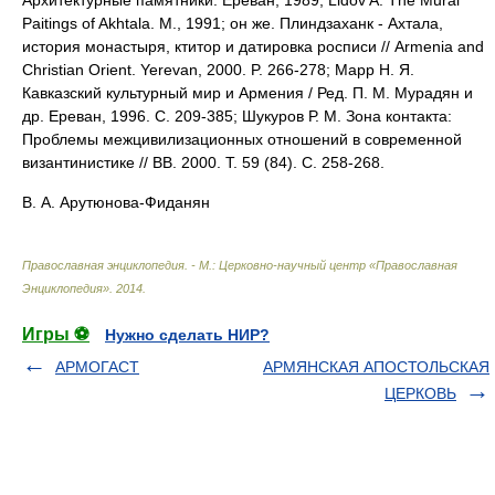
Архитектурные памятники. Ереван, 1989; Lidov A. The Mural
Paitings of Akhtala. M., 1991; он же. Плиндзаханк - Ахтала,
история монастыря, ктитор и датировка росписи // Armenia and
Christian Orient. Yerevan, 2000. P. 266-278; Mapp Н. Я.
Кавказский культурный мир и Армения / Ред. П. М. Мурадян и
др. Ереван, 1996. С. 209-385; Шукуров Р. М. Зона контакта:
Проблемы межцивилизационных отношений в современной
византинистике // ВВ. 2000. Т. 59 (84). С. 258-268.
В. А. Арутюнова-Фиданян
Православная энциклопедия. - М.: Церковно-научный центр «Православная
Энциклопедия»
.
2014
.
Игры ⚽
Нужно сделать НИР?
АРМОГАСТ
АРМЯНСКАЯ АПОСТОЛЬСКАЯ
ЦЕРКОВЬ