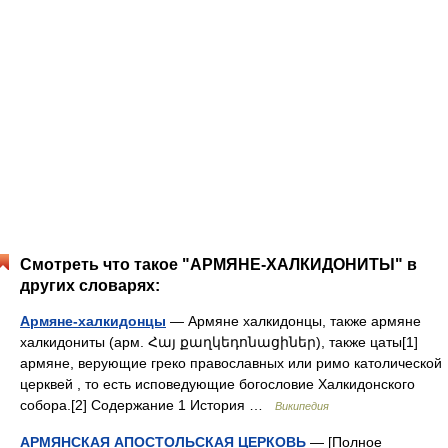
Смотреть что такое "АРМЯНЕ-ХАЛКИДОНИТЫ" в
других словарях:
Армяне-халкидонцы
— Армяне халкидонцы, также армяне
халкидониты (арм. Հայ քաղկեդոնացիներ), также цаты[1]
армяне, верующие греко православных или римо католической
церквей , то есть исповедующие богословие Халкидонского
собора.[2] Содержание 1 История …
Википедия
АРМЯНСКАЯ АПОСТОЛЬСКАЯ ЦЕРКОВЬ
— [Полное