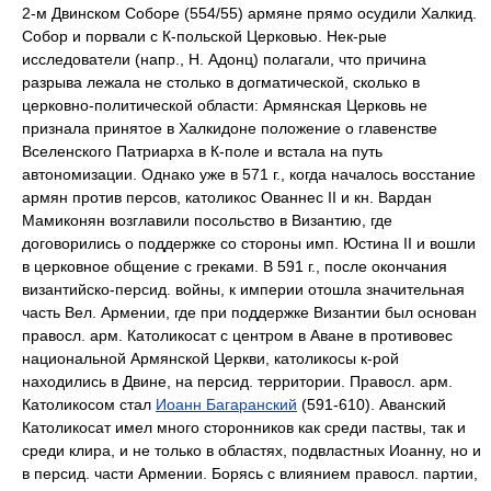
2-м Двинском Соборе (554/55) армяне прямо осудили Халкид.
Собор и порвали с К-польской Церковью. Нек-рые
исследователи (напр., Н. Адонц) полагали, что причина
разрыва лежала не столько в догматической, сколько в
церковно-политической области: Армянская Церковь не
признала принятое в Халкидоне положение о главенстве
Вселенского Патриарха в К-поле и встала на путь
автономизации. Однако уже в 571 г., когда началось восстание
армян против персов, католикос Ованнес II и кн. Вардан
Мамиконян возглавили посольство в Византию, где
договорились о поддержке со стороны имп. Юстина II и вошли
в церковное общение с греками. В 591 г., после окончания
византийско-персид. войны, к империи отошла значительная
часть Вел. Армении, где при поддержке Византии был основан
правосл. арм. Католикосат с центром в Аване в противовес
национальной Армянской Церкви, католикосы к-рой
находились в Двине, на персид. территории. Правосл. арм.
Католикосом стал
Иоанн Багаранский
(591-610). Аванский
Католикосат имел много сторонников как среди паствы, так и
среди клира, и не только в областях, подвластных Иоанну, но и
в персид. части Армении. Борясь с влиянием правосл. партии,