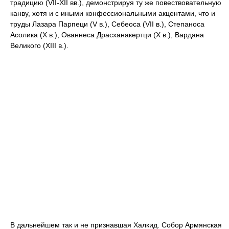
традицию (VII-XII вв.), демонстрируя ту же повествовательную
канву, хотя и с иными конфессиональными акцентами, что и
труды Лазара Парпеци (V в.), Себеоса (VII в.), Степаноса
Асолика (X в.), Ованнеса Драсханакертци (X в.), Вардана
Великого (XIII в.).
В дальнейшем так и не признавшая Халкид. Собор Армянская