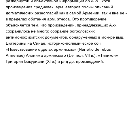
развернутой и объективной информации об А.-х., хотя
произведения средневек. арм. авторов полны описаний
догматических разногласий как в самой Армении, так и вне ее -
в пределах обитания арм. этноса. Это противоречие
объясняется тем, что произведений, принадлежащих А.-х.,
сохранилось не много: собрание богословских
антимонофизитских документов, обнаруженных в мон-ре вмц.
Екатерины на Синае, историко-полемическое соч.
«Повествование о делах армянских» (Narratio de rebus
Armeniae) Анонима армянского (1-я пол. VII в.), «Типикон»
Григория Бакуриани (XI в.) и ряд др. произведений.