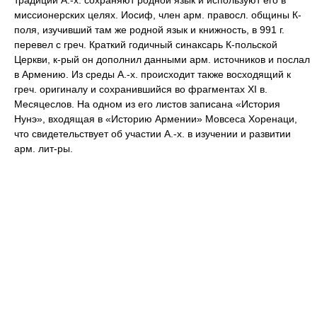
традиции А.-х. сохраняют родной язык и используют его в
миссионерских целях. Иосиф, член арм. правосл. общины К-
поля, изучивший там же родной язык и книжность, в 991 г.
перевел с греч. Краткий годичный синаксарь К-польской
Церкви, к-рый он дополнил данными арм. источников и послал
в Армению. Из среды А.-х. происходит также восходящий к
греч. оригиналу и сохранившийся во фрагментах XI в.
Месяцеслов. На одном из его листов записана «История
Нунэ», входящая в «Историю Армении» Мовсеса Хоренаци,
что свидетельствует об участии А.-х. в изучении и развитии
арм. лит-ры.