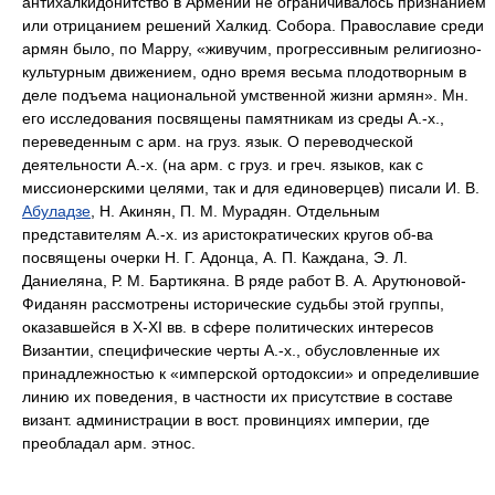
антихалкидонитство в Армении не ограничивалось признанием
или отрицанием решений Халкид. Cобора. Православие среди
армян было, по Марру, «живучим, прогрессивным религиозно-
культурным движением, одно время весьма плодотворным в
деле подъема национальной умственной жизни армян». Мн.
его исследования посвящены памятникам из среды А.-х.,
переведенным с арм. на груз. язык. О переводческой
деятельности А.-х. (на арм. с груз. и греч. языков, как с
миссионерскими целями, так и для единоверцев) писали И. В.
Абуладзе
, Н. Акинян, П. М. Мурадян. Отдельным
представителям А.-х. из аристократических кругов об-ва
посвящены очерки Н. Г. Адонца, А. П. Каждана, Э. Л.
Даниеляна, Р. М. Бартикяна. В ряде работ В. А. Арутюновой-
Фиданян рассмотрены исторические судьбы этой группы,
оказавшейся в X-XI вв. в сфере политических интересов
Византии, специфические черты А.-х., обусловленные их
принадлежностью к «имперской ортодоксии» и определившие
линию их поведения, в частности их присутствие в составе
визант. администрации в вост. провинциях империи, где
преобладал арм. этнос.