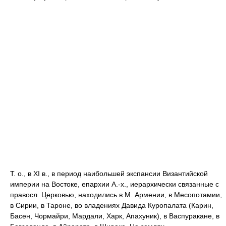
Т. о., в XI в., в период наибольшей экспансии Византийской
империи на Востоке, епархии А.-х., иерархически связанные с
правосл. Церковью, находились в М. Армении, в Месопотамии,
в Сирии, в Тароне, во владениях Давида Куропалата (Карин,
Басен, Чормайри, Мардали, Харк, Апахуник), в Васпуракане, в