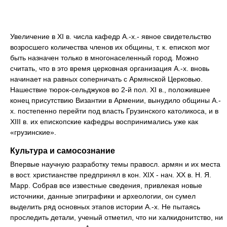
Увеличение в XI в. числа кафедр А.-х.- явное свидетельство
возросшего количества членов их общины, т. к. епископ мог
быть назначен только в многонаселенный город. Можно
считать, что в это время церковная организация А.-х. вновь
начинает на равных соперничать с Армянской Церковью.
Нашествие тюрок-сельджуков во 2-й пол. XI в., положившее
конец присутствию Византии в Армении, вынудило общины А.-
х. постепенно перейти под власть Грузинского католикоса, и в
XIII в. их епископские кафедры воспринимались уже как
«грузинские».
Культура и самосознание
Впервые научную разработку темы правосл. армян и их места
в вост. христианстве предпринял в кон. XIX - нач. XX в. Н. Я.
Марр. Собрав все известные сведения, привлекая новые
источники, данные эпиграфики и археологии, он сумел
выделить ряд основных этапов истории А.-х. Не пытаясь
проследить детали, ученый отметил, что ни халкидонитство, ни