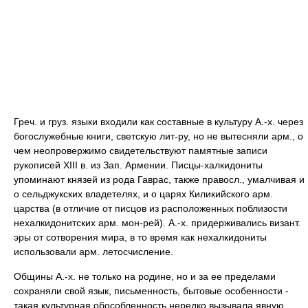
Греч. и груз. языки входили как составные в культуру А.-х. через
богослужебные книги, светскую лит-ру, но не вытесняли арм., о
чем неопровержимо свидетельствуют памятные записи
рукописей XIII в. из Зап. Армении. Писцы-халкидониты
упоминают князей из рода Гаврас, также правосл., умалчивая и
о сельджукских владетелях, и о царях Киликийского арм.
царства (в отличие от писцов из расположенных поблизости
нехалкидонитских арм. мон-рей). А.-х. придерживались визант.
эры от сотворения мира, в то время как нехалкидониты
использовали арм. летосчисление.
Общины А.-х. не только на родине, но и за ее пределами
сохраняли свой язык, письменность, бытовые особенности -
такая культурная обособленность нередко вызывала явную