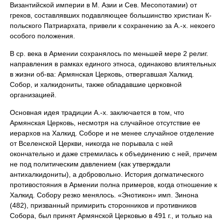
Византийской империи в М. Азии и Сев. Месопотамии) от
греков, составлявших подавляющее большинство христиан К-
польского Патриархата, привели к сохранению за А.-х. некоего
особого положения.
В ср. века в Армении сохранялось по меньшей мере 2 религ.
направления в рамках единого этноса, одинаково влиятельных
в жизни об-ва: Армянская Церковь, отвергавшая Халкид.
Собор, и халкидониты, также обладавшие церковной
организацией.
Основная идея традиции А.-х. заключается в том, что
Армянская Церковь, несмотря на случайное отсутствие ее
иерархов на Халкид. Соборе и не менее случайное отделение
от Вселенской Церкви, никогда не порывала с ней
окончательно и даже стремилась к объединению с ней, причем
не под политическим давлением (как утверждали
антихалкидониты), а добровольно. История догматического
противостояния в Армении полна примеров, когда отношение к
Халкид. Собору резко менялось. «Энотикон» имп. Зинона
(482), призванный примирить сторонников и противников
Собора, был принят Армянской Церковью в 491 г., и только на