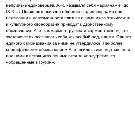
неприязнь единоверцев. А.-х. называли себя «армянами» до
IX-Х вв. Позже интенсивное общение с единоверцами при
нежелании и невозможности слиться с ними из-за этнического
и культурного своеобразия приводит к двойственному
обозначению А.-х. как «армян-грузин» и «армян-греков», что
заставляет их осознавать себя как особый род, племя. Однако
единого самоназвания за ними не утвердилось. Наиболее
специфическим обозначением А.-х. явилось имя «цаты», но и
под ними в источниках понимаются то «полугреки», то
«обращенные в грузин».