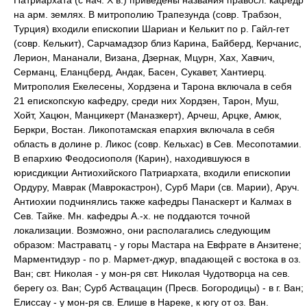
Патриархата (с нач. X в.) приведены названия правосл. кафедр
на арм. землях. В митрополию Трапезунда (совр. Трабзон,
Турция) входили епископии Шариан и Келькит по р. Гайл-гет
(совр. Келькит), Сарчамадзор близ Карина, Байберд, Керчанис,
Лерион, Мананали, Визана, Дзернак, Мцурн, Хах, Хавчич,
Серманц, Еланцберд, Андак, Басен, Сукавет, Хантиерц.
Митрополия Екелесены, Хордзена и Тарона включала в себя
21 епископскую кафедру, среди них Хордзен, Тарон, Муш,
Хойт, Хацюн, Манцикерт (Маназкерт), Арчеш, Арцке, Амюк,
Беркри, Востан. Ликопотамская епархия включала в себя
область в долине р. Ликос (совр. Кельхас) в Сев. Месопотамии.
В епархию Феодосиополя (Карин), находившуюся в
юрисдикции Антиохийского Патриархата, входили епископии
Ордуру, Маврак (Маврокастрон), Сурб Мари (св. Марии), Аруч.
Антиохии подчинялись также кафедры Панаскерт и Калмах в
Сев. Тайке. Мн. кафедры А.-х. не поддаются точной
локализации. Возможно, они располагались следующим
образом: Мастраватц - у горы Мастара на Евфрате в Анзитене;
Марментидзур - по р. Мармет-джур, впадающей с востока в оз.
Ван; свт. Николая - у мон-ря свт. Николая Чудотворца на сев.
берегу оз. Ван; Сурб Аствацацин (Пресв. Богородицы) - в г. Ван;
Елиссау - у мон-ря св. Елише в Нареке, к югу от оз. Ван.