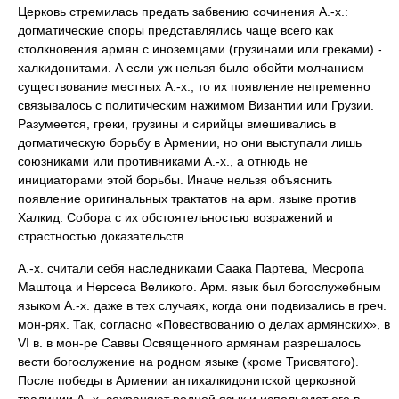
Церковь стремилась предать забвению сочинения А.-х.:
догматические споры представлялись чаще всего как
столкновения армян с иноземцами (грузинами или греками) -
халкидонитами. А если уж нельзя было обойти молчанием
существование местных А.-х., то их появление непременно
связывалось с политическим нажимом Византии или Грузии.
Разумеется, греки, грузины и сирийцы вмешивались в
догматическую борьбу в Армении, но они выступали лишь
союзниками или противниками А.-х., а отнюдь не
инициаторами этой борьбы. Иначе нельзя объяснить
появление оригинальных трактатов на арм. языке против
Халкид. Собора с их обстоятельностью возражений и
страстностью доказательств.
А.-х. считали себя наследниками Саака Партева, Месропа
Маштоца и Нерсеса Великого. Арм. язык был богослужебным
языком А.-х. даже в тех случаях, когда они подвизались в греч.
мон-рях. Так, согласно «Повествованию о делах армянских», в
VI в. в мон-ре Саввы Освященного армянам разрешалось
вести богослужение на родном языке (кроме Трисвятого).
После победы в Армении антихалкидонитской церковной