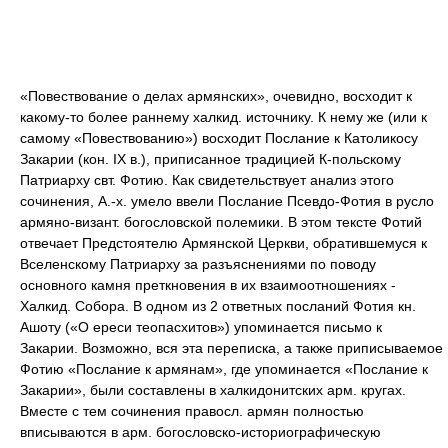
«Повествование о делах армянских», очевидно, восходит к
какому-то более раннему халкид. источнику. К нему же (или к
самому «Повествованию») восходит Послание к Католикосу
Закарии (кон. IX в.), приписанное традицией К-польскому
Патриарху свт. Фотию. Как свидетельствует анализ этого
сочинения, А.-х. умело ввели Послание Псевдо-Фотия в русло
армяно-визант. богословской полемики. В этом тексте Фотий
отвечает Предстоятелю Армянской Церкви, обратившемуся к
Вселенскому Патриарху за разъяснениями по поводу
основного камня преткновения в их взаимоотношениях -
Халкид. Собора. В одном из 2 ответных посланий Фотия кн.
Ашоту («О ереси теопасхитов») упоминается письмо к
Закарии. Возможно, вся эта переписка, а также приписываемое
Фотию «Послание к армянам», где упоминается «Послание к
Закарии», были составлены в халкидонитских арм. кругах.
Вместе с тем сочинения правосл. армян полностью
вписываются в арм. богословско-историографическую