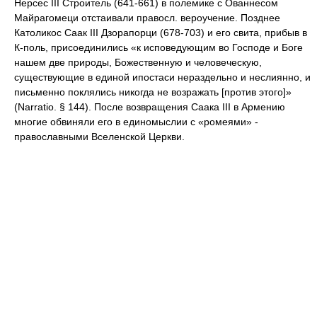
Нерсес III Строитель (641-661) в полемике с Ованнесом
Майрагомеци отстаивали правосл. вероучение. Позднее
Католикос Саак III Дзорапорци (678-703) и его свита, прибыв в
К-поль, присоединились «к исповедующим во Господе и Боге
нашем две природы, Божественную и человеческую,
существующие в единой ипостаси нераздельно и неслиянно, и
письменно поклялись никогда не возражать [против этого]»
(Narratio. § 144). После возвращения Саака III в Армению
многие обвиняли его в единомыслии с «ромеями» -
православными Вселенской Церкви.