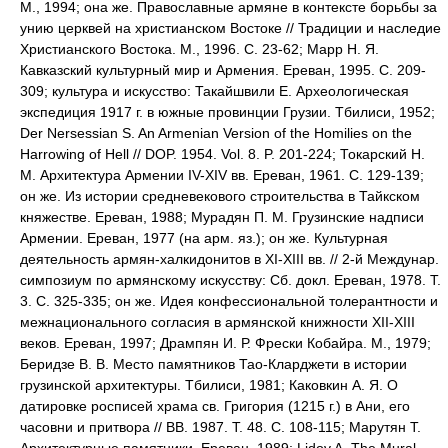
М., 1994; она же. Православные армяне в контексте борьбы за
унию церквей на христианском Востоке // Традиции и наследие
Христианского Востока. М., 1996. С. 23-62; Марр Н. Я.
Кавказский культурный мир и Армения. Ереван, 1995. С. 209-
309; культура и искусство: Такайшвили Е. Археологическая
экспедиция 1917 г. в южные провинции Грузии. Тбилиси, 1952;
Der Nersessian S. An Armenian Version of the Homilies on the
Harrowing of Hell // DOP. 1954. Vol. 8. P. 201-224; Токарский Н.
М. Архитектура Армении IV-XIV вв. Ереван, 1961. С. 129-139;
он же. Из истории средневекового строительства в Тайкском
княжестве. Ереван, 1988; Мурадян П. М. Грузинские надписи
Армении. Ереван, 1977 (на арм. яз.); он же. Культурная
деятельность армян-халкидонитов в XI-XIII вв. // 2-й Междунар.
симпозиум по армянскому искусству: Сб. докл. Ереван, 1978. Т.
3. С. 325-335; он же. Идея конфессиональной толерантности и
межнационального согласия в армянской книжности XII-XIII
веков. Ереван, 1997; Дрампян И. Р. Фрески Кобайра. М., 1979;
Беридзе В. В. Место памятников Тао-Кларджети в истории
грузинской архитектуры. Тбилиси, 1981; Каковкин А. Я. О
датировке росписей храма св. Григория (1215 г.) в Ани, его
часовни и притвора // ВВ. 1987. Т. 48. С. 108-115; Марутян Т.