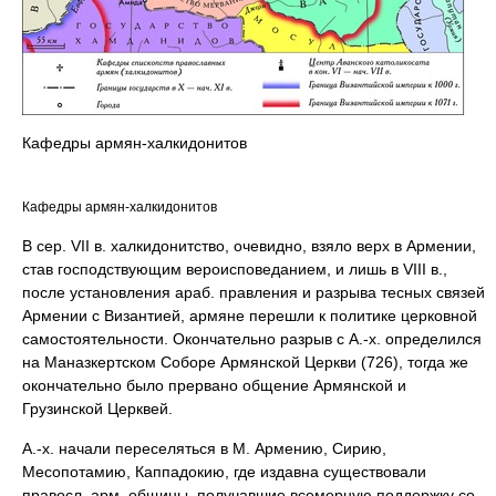
Кафедры армян-халкидонитов
Кафедры армян-халкидонитов
В сер. VII в. халкидонитство, очевидно, взяло верх в Армении,
став господствующим вероисповеданием, и лишь в VIII в.,
после установления араб. правления и разрыва тесных связей
Армении с Византией, армяне перешли к политике церковной
самостоятельности. Окончательно разрыв с А.-х. определился
на Маназкертском Соборе Армянской Церкви (726), тогда же
окончательно было прервано общение Армянской и
Грузинской Церквей.
А.-х. начали переселяться в М. Армению, Сирию,
Месопотамию, Каппадокию, где издавна существовали
правосл. арм. общины, получавшие всемерную поддержку со