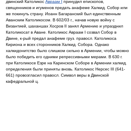
двинский Католикос
Авраам I
принудил епископов,
священников и игуменов предать анафеме Халкид. Собор или
же покинуть страну. Иоанн Багаранский был единственным
Аванским Католикосом. В 602/03 г., начав новую войну с
Византией, шаханшах Хосров II занял Армению и упразднил
Католикосат в Аване. Католикос Авраам I созвал Собор в
Двине, к-рый предал анафеме груз. правосл. Католикоса
Кириона и всех сторонников Халкид. Собора. Однако
халкидонитство было слишком сильно в Армении, чтобы можно
было победить его одними репрессивными мерами. В 630 г.
при Католикосе Езре на Каринском Соборе в Армении халкид.
определения были приняты вновь. Католикос Нерсес III (641-
661) провозгласил правосл. Символ веры в Двинской
кафедральной ц.