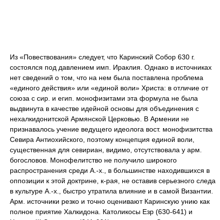
Из «Повествования» следует, что Каринский Собор 630 г.
состоялся под давлением имп. Ираклия. Однако в источниках
нет сведений о том, что на нем была поставлена проблема
«единого действия» или «единой воли» Христа: в отличие от
союза с сир. и егип. монофизитами эта формула не была
выдвинута в качестве идейной основы для объединения с
нехалкидонитской Армянской Церковью. В Армении не
признавалось учение ведущего идеолога вост. монофизитства
Севира Антиохийского, поэтому концепция единой воли,
существенная для севириан, видимо, отсутствовала у арм.
богословов. Монофелитство не получило широкого
распространения среди А.-х., в большинстве находившихся в
оппозиции к этой доктрине, к-рая, не оставив серьезного следа
в культуре А.-х., быстро утратила влияние и в самой Византии.
Арм. источники резко и точно оценивают Каринскую унию как
полное приятие Халкидона. Католикосы Езр (630-641) и