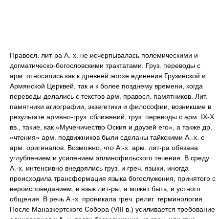
Правосл. лит-ра А.-х. не исчерпывалась полемическими и
догматическо-богословскими трактатами. Груз. переводы с
арм. относились как к древней эпохе единения Грузинской и
Армянской Церквей, так и к более позднему времени, когда
переводы делались с текстов арм. правосл. памятников. Лит.
памятники агиографии, экзегетики и философии, возникшие в
результате армяно-груз. сближений, груз. переводы с арм. IX-X
вв., такие, как «Мученичество Оския и друзей его», а также др.
«чтения» арм. подвижников были сделаны тайкскими А.-х. с
арм. оригиналов. Возможно, что А.-х. арм. лит-ра обязана
углублением и усилением эллинофильского течения. В среду
А.-х. интенсивно внедрялись груз. и греч. языки, иногда
происходила трансформация языка богослужения, принятого с
вероисповеданием, в язык лит-ры, а может быть, и устного
общения. В речь А.-х. проникала греч. религ. терминология.
После Маназкертского Собора (VIII в.) усиливается требование