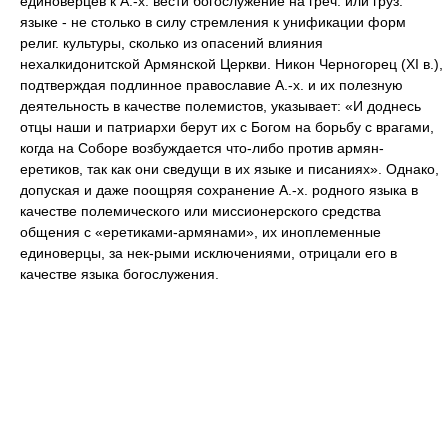
единоверцев к А.-х. вести богослужение на греч. или груз.
языке - не столько в силу стремления к унификации форм
религ. культуры, сколько из опасений влияния
нехалкидонитской Армянской Церкви. Никон Черногорец (XI в.),
подтверждая подлинное православие А.-х. и их полезную
деятельность в качестве полемистов, указывает: «И доднесь
отцы наши и патриархи берут их с Богом на борьбу с врагами,
когда на Соборе возбуждается что-либо против армян-
еретиков, так как они сведущи в их языке и писаниях». Однако,
допуская и даже поощряя сохранение А.-х. родного языка в
качестве полемического или миссионерского средства
общения с «еретиками-армянами», их иноплеменные
единоверцы, за нек-рыми исключениями, отрицали его в
качестве языка богослужения.