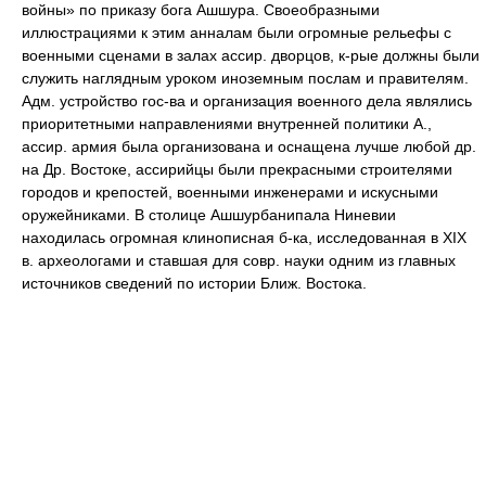
войны» по приказу бога Ашшура. Своеобразными
иллюстрациями к этим анналам были огромные рельефы с
военными сценами в залах ассир. дворцов, к-рые должны были
служить наглядным уроком иноземным послам и правителям.
Адм. устройство гос-ва и организация военного дела являлись
приоритетными направлениями внутренней политики А.,
ассир. армия была организована и оснащена лучше любой др.
на Др. Востоке, ассирийцы были прекрасными строителями
городов и крепостей, военными инженерами и искусными
оружейниками. В столице Ашшурбанипала Ниневии
находилась огромная клинописная б-ка, исследованная в XIX
в. археологами и ставшая для совр. науки одним из главных
источников сведений по истории Ближ. Востока.