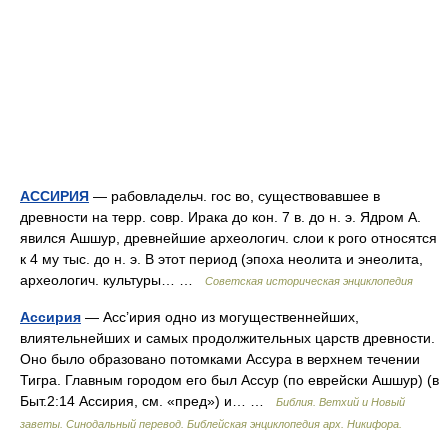
АССИРИЯ
— рабовладельч. гос во, существовавшее в
древности на терр. совр. Ирака до кон. 7 в. до н. э. Ядром А.
явился Ашшур, древнейшие археологич. слои к рого относятся
к 4 му тыс. до н. э. В этот период (эпоха неолита и энеолита,
археологич. культуры… …
Советская историческая энциклопедия
Ассирия
— Асс’ирия одно из могущественнейших,
влиятельнейших и самых продолжительных царств древности.
Оно было образовано потомками Ассура в верхнем течении
Тигра. Главным городом его был Ассур (по еврейски Ашшур) (в
Быт.2:14 Ассирия, см. «пред») и… …
Библия. Ветхий и Новый
заветы. Синодальный перевод. Библейская энциклопедия арх. Никифора.