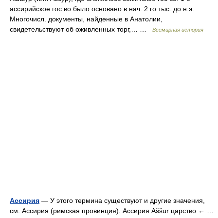
ассирийское гос во было основано в нач. 2 го тыс. до н.э.
Многочисл. документы, найденные в Анатолии,
свидетельствуют об оживленных торг,… …
Всемирная история
Ассирия
— У этого термина существуют и другие значения,
см. Ассирия (римская провинция). Ассирия Aššur царство ← …