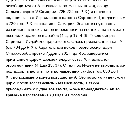
освободиться от А. вызвала карательный поход, осаду
Салманасаром V Самарии (725-722 до Р. Х.) и после ее
падения захват Израильского царства Саргоном II, подавившим
в 720 г. до Р. Х. восстание в Самарии. Значительную часть
израильтян в неск. этапов переселили на восток, а на их место
поселили арамеев и арабов (4 Цар 17. 4-6). После смерти
Саргона II Иудейское царство отказалось признавать власть А.
(ок. 704 до Р. Х.). Карательный поход нового ассир. царя
Синаххериба против Иудеи в 701 г. до Р. Х. завершился
признанием царем Езекией владычества А. и выплатой
огромной дани (4 Цар 19. 37). С тех пор Иудея не выходила из-
под ассир. власти вплоть до нашествия скифов (ок. 630 до Р.
Х.), положившего конец могуществу А. Это помогло иудейскому
царю Иосии восстановить независимость, а также
присоединить к Иудее все земли, к-рые принадлежали ей во
времена царствования Давида и Соломона.