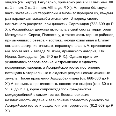
упадка (см. карту). Регулярно, примерно раз в 200 лет (нач. XII
в., 1-я пол. X в., 1-я пол. VIII в. до Р. Х.). А. теряла бо́льшую
часть захваченных территорий и вновь возвращала их, каждый
раз наращивая масштабы экспансии. В период своего
наивысшего расцвета, при династии Саргонидов (722-609 до Р.
Х.), Ассирийская держава включала в свой состав территории
Междуречья, Сирию, Палестину, а также часть горных районов,
примыкавших с севера и востока, иногда охватывая и Египет;
согласно ассир. источникам, верховную власть А. признавали
мн. гос-ва юга и запада М. Азии, Армянского нагорья, Юж.
Ирана, Заиорданья (ок. 640 до Р. Х.). Однако при этом
усиливались сопротивление и стремление к единству
покоренных народов, а Ассирийское гос-во постепенно
истощало материальные и людские ресурсы своих исконных
земель. После правления Ашшурбанипала (ок. 668-630 до Р.
Х.) А. не смогла противостоять нашествию скифов (кон. 30-х гг.
VII в. до Р. Х.), к-рое сопровождалось гражданской
междоусобицей в самом гос-ве. Восстановившие
независимость мидяне и вавилоняне совместно уничтожили
Ассирийское гос-во и разделили его территорию (612-609 до Р.
Х.).