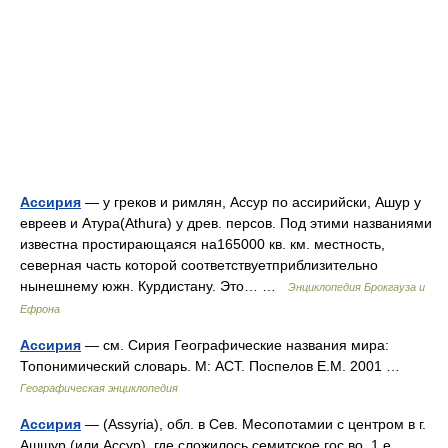
Ассирия
— у греков и римлян, Ассур по ассирийски, Ашур у
евреев и Атура(Athura) у древ. персов. Под этими названиями
известна простирающаяся на165000 кв. км. местность,
северная часть которой соответствуетприблизительно
нынешнему южн. Курдистану. Это… …
Энциклопедия Брокгауза и
Ефрона
Ассирия
— см. Сирия Географические названия мира:
Топонимический словарь. М: АСТ. Поспелов Е.М. 2001 …
Географическая энциклопедия
Ассирия
— (Assyria), обл. в Сев. Месопотамии с центром в г.
Ашшур (или Ассур), где сложилось семитское гос во. 1 е