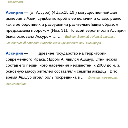
Википедия
Ассирия
— (от Ассура) (4Цар.15:19 ) могущественнейшая
империя в Азии, судьбы которой в ее величии и славе, равно
как в ее бедствиях и разрушении разительнейшим образом
предсказаны пророком (Иез. 31). По всей вероятности Ассирия
была основана Ассуром,… …
Библия. Ветхий и Новый заветы.
Синодальный перевод. Библейская энциклопедия арх. Никифора.
Ассирия
— древнее государство на территории
современного Ирака. Ядром А. явился Ашшур. Этнический
состав его первичного населения неизвестен, к 2000 до н. э.
основную массу жителей составляли семиты аккадцы. В то
время Ашшур играл роль посредника в …
Большая советская
энциклопедия