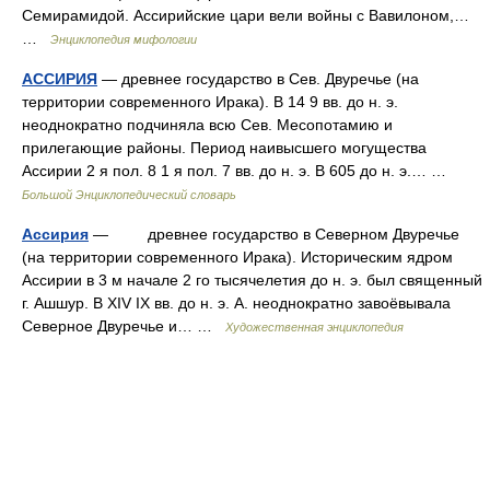
Семирамидой. Ассирийские цари вели войны с Вавилоном,…
…
Энциклопедия мифологии
АССИРИЯ
— древнее государство в Сев. Двуречье (на
территории современного Ирака). В 14 9 вв. до н. э.
неоднократно подчиняла всю Сев. Месопотамию и
прилегающие районы. Период наивысшего могущества
Ассирии 2 я пол. 8 1 я пол. 7 вв. до н. э. В 605 до н. э.… …
Большой Энциклопедический словарь
Ассирия
— древнее государство в Северном Двуречье
(на территории современного Ирака). Историческим ядром
Ассирии в 3 м начале 2 го тысячелетия до н. э. был священный
г. Ашшур. В XIV IX вв. до н. э. А. неоднократно завоёвывала
Северное Двуречье и… …
Художественная энциклопедия