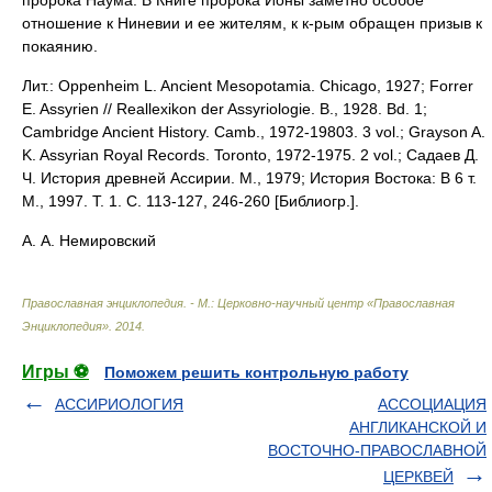
пророка Наума. В Книге пророка Ионы заметно особое
отношение к Ниневии и ее жителям, к к-рым обращен призыв к
покаянию.
Лит.: Oppenheim L. Ancient Mesopotamia. Chicago, 1927; Forrer
E. Assyrien // Reallexikon der Assyriologie. B., 1928. Bd. 1;
Cambridge Ancient History. Camb., 1972-19803. 3 vol.; Grayson A.
K. Assyrian Royal Records. Toronto, 1972-1975. 2 vol.; Садаев Д.
Ч. История древней Ассирии. М., 1979; История Востока: В 6 т.
М., 1997. Т. 1. С. 113-127, 246-260 [Библиогр.].
А. А. Немировский
Православная энциклопедия. - М.: Церковно-научный центр «Православная
Энциклопедия»
.
2014
.
Игры ⚽
Поможем решить контрольную работу
АССИРИОЛОГИЯ
АССОЦИАЦИЯ
АНГЛИКАНСКОЙ И
ВОСТОЧНО-ПРАВОСЛАВНОЙ
ЦЕРКВЕЙ