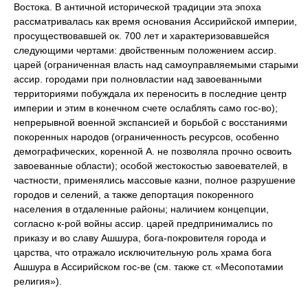
Востока. В античной исторической традиции эта эпоха
рассматривалась как время основания Ассирийской империи,
просуществовавшей ок. 700 лет и характеризовавшейся
следующими чертами: двойственным положением ассир.
царей (ограниченная власть над самоуправляемыми старыми
ассир. городами при полновластии над завоеванными
территориями побуждала их переносить в последние центр
империи и этим в конечном счете ослаблять само гос-во);
непрерывной военной экспансией и борьбой с восстаниями
покоренных народов (ограниченность ресурсов, особенно
демографических, коренной А. не позволяла прочно освоить
завоеванные области); особой жестокостью завоевателей, в
частности, применялись массовые казни, полное разрушение
городов и селений, а также депортация покоренного
населения в отдаленные районы; наличием концепции,
согласно к-рой войны ассир. царей предпринимались по
приказу и во славу Ашшура, бога-покровителя города и
царства, что отражало исключительную роль храма бога
Ашшура в Ассирийском гос-ве (см. также ст. «Месопотамии
религия»).