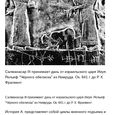
Салманасар III принимает дань от израильского царя Ииуя.
Рельеф "Чёрного обелиска" из Нимруда. Ок. 841 г. до Р. Х.
Фрагмент
Салманасар III принимает дань от израильского царя Ииуя. Рельеф
"Чёрного обелиска" из Нимруда. Ок. 841 г. до Р. Х. Фрагмент
История А. представляет собой циклы военного подъема и