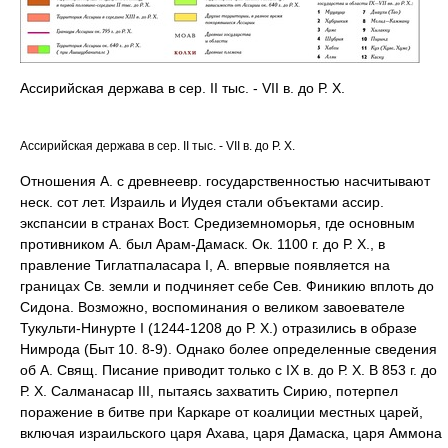
Ассирийская держава в сер. II тыс. - VII в. до Р. Х.
Ассирийская держава в сер. II тыс. - VII в. до Р. Х.
Отношения А. с древнеевр. государственностью насчитывают
неск. сот лет. Израиль и Иудея стали объектами ассир.
экспансии в странах Вост. Средиземноморья, где основным
противником А. был Арам-Дамаск. Ок. 1100 г. до Р. Х., в
правление Тиглатпаласара I, А. впервые появляется на
границах Св. земли и подчиняет себе Сев. Финикию вплоть до
Сидона. Возможно, воспоминания о великом завоевателе
Тукульти-Нинурте I (1244-1208 до Р. Х.) отразились в образе
Нимрода (Быт 10. 8-9). Однако более определенные сведения
об А. Свящ. Писание приводит только с IX в. до Р. Х. В 853 г. до
Р. Х. Салманасар III, пытаясь захватить Сирию, потерпел
поражение в битве при Каркаре от коалиции местных царей,
включая израильского царя Ахава, царя Дамаска, царя Аммона