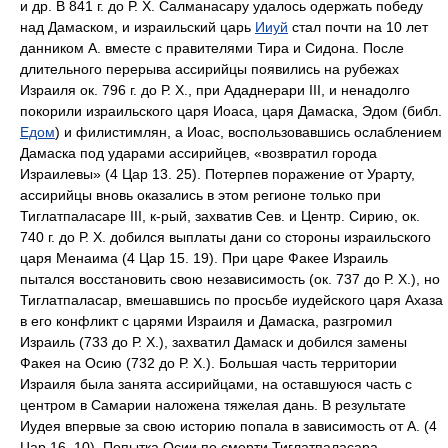
и др. В 841 г. до Р. Х. Салманасару удалось одержать победу
над Дамаском, и израильский царь
Ииуй
стал почти на 10 лет
данником А. вместе с правителями Тира и Сидона. После
длительного перерыва ассирийцы появились на рубежах
Израиля ок. 796 г. до Р. Х., при Ададнерари III, и ненадолго
покорили израильского царя Иоаса, царя Дамаска, Эдом (библ.
Едом
) и филистимлян, а Иоас, воспользовавшись ослаблением
Дамаска под ударами ассирийцев, «возвратил города
Израилевы» (4 Цар 13. 25). Потерпев поражение от Урарту,
ассирийцы вновь оказались в этом регионе только при
Тиглатпаласаре III, к-рый, захватив Сев. и Центр. Сирию, ок.
740 г. до Р. Х. добился выплаты дани со стороны израильского
царя Менаима (4 Цар 15. 19). При царе Факее Израиль
пытался восстановить свою независимость (ок. 737 до Р. Х.), но
Тиглатпаласар, вмешавшись по просьбе иудейского царя Ахаза
в его конфликт с царями Израиля и Дамаска, разгромил
Израиль (733 до Р. Х.), захватил Дамаск и добился замены
Факея на Осию (732 до Р. Х.). Большая часть территории
Израиля была занята ассирийцами, на оставшуюся часть с
центром в Самарии наложена тяжелая дань. В результате
Иудея впервые за свою историю попала в зависимость от А. (4
Цар 16. 10). Попытка Осии по смерти Тиглатпаласара