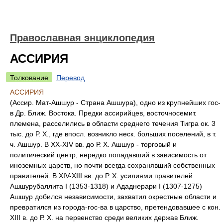
Православная энциклопедия
АССИРИЯ
Толкование
Перевод
АССИРИЯ
(Ассир. Мат-Ашшур - Страна Ашшура), одно из крупнейших гос-
в Др. Ближ. Востока. Предки ассирийцев, восточносемит.
племена, расселились в области среднего течения Тигра ок. 3
тыс. до Р. Х., где впосл. возникло неск. больших поселений, в т.
ч. Ашшур. В XX-XIV вв. до Р. Х. Ашшур - торговый и
политический центр, нередко попадавший в зависимость от
иноземных царств, но почти всегда сохранявший собственных
правителей. В XIV-XIII вв. до Р. Х. усилиями правителей
Ашшурубаллита I (1353-1318) и Ададнерари I (1307-1275)
Ашшур добился независимости, захватил окрестные области и
превратился из города-гос-ва в царство, претендовавшее с кон.
XIII в. до Р. Х. на первенство среди великих держав Ближ.