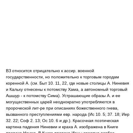
ВЗ относится отрицательно к ассир. военной
государственности, но положительно к торговым городам
коренной А. (см. Быт 10. 11, 22, где новые столицы А. Ниневия
и Кальху отнесены к потомству Хама, а автономный торговый
Ашшур - к потомству Сима). Устрашающие образы А. и ее
могущественных царей неоднократно употребляются в
пророческой лит-ре при описаниях божественного гнева,
вызванного преступлениями евр. народа (Ис 10. 5; 37. 18; Иер
32. 22; Соф 2. 13; Ос 10. 6 и др.). Красочная поэтическая
картина падения Ниневии и краха А. изображена в Книге