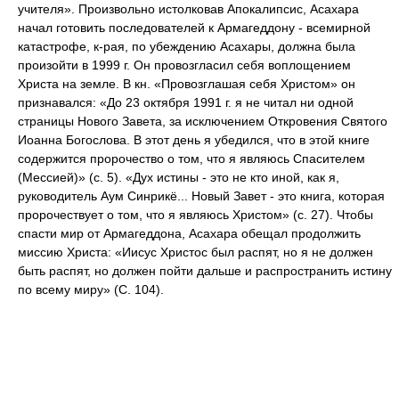
учителя». Произвольно истолковав Апокалипсис, Асахара
начал готовить последователей к Армагеддону - всемирной
катастрофе, к-рая, по убеждению Асахары, должна была
произойти в 1999 г. Он провозгласил себя воплощением
Христа на земле. В кн. «Провозглашая себя Христом» он
признавался: «До 23 октября 1991 г. я не читал ни одной
страницы Нового Завета, за исключением Откровения Святого
Иоанна Богослова. В этот день я убедился, что в этой книге
содержится пророчество о том, что я являюсь Спасителем
(Мессией)» (с. 5). «Дух истины - это не кто иной, как я,
руководитель Аум Синрикё... Новый Завет - это книга, которая
пророчествует о том, что я являюсь Христом» (с. 27). Чтобы
спасти мир от Армагеддона, Асахара обещал продолжить
миссию Христа: «Иисус Христос был распят, но я не должен
быть распят, но должен пойти дальше и распространить истину
по всему миру» (С. 104).