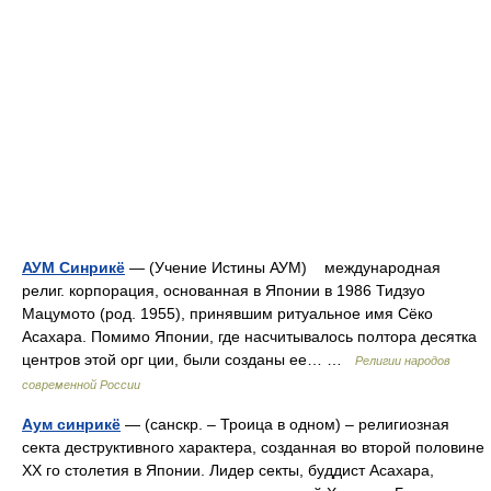
АУМ Синрикё
— (Учение Истины АУМ) международная
религ. корпорация, основанная в Японии в 1986 Тидзуо
Мацумото (род. 1955), принявшим ритуальное имя Сёко
Асахара. Помимо Японии, где насчитывалось полтора десятка
центров этой орг ции, были созданы ее… …
Религии народов
современной России
Аум синрикё
— (санскр. – Троица в одном) – религиозная
секта деструктивного характера, созданная во второй половине
ХХ го столетия в Японии. Лидер секты, буддист Асахара,