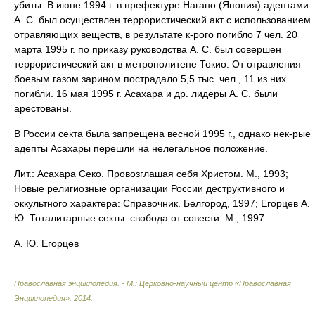
убиты. В июне 1994 г. в префектуре Нагано (Япония) адептами
А. С. был осуществлен террористический акт с использованием
отравляющих веществ, в результате к-рого погибло 7 чел. 20
марта 1995 г. по приказу руководства А. С. был совершен
террористический акт в метрополитене Токио. От отравления
боевым газом зарином пострадало 5,5 тыс. чел., 11 из них
погибли. 16 мая 1995 г. Асахара и др. лидеры А. С. были
арестованы.
В России секта была запрещена весной 1995 г., однако нек-рые
адепты Асахары перешли на нелегальное положение.
Лит.: Асахара Секо. Провозглашая себя Христом. М., 1993;
Новые религиозные организации России деструктивного и
оккультного характера: Справочник. Белгород, 1997; Егорцев А.
Ю. Тоталитарные секты: свобода от совести. М., 1997.
А. Ю. Егорцев
Православная энциклопедия. - М.: Церковно-научный центр «Православная
Энциклопедия»
.
2014
.