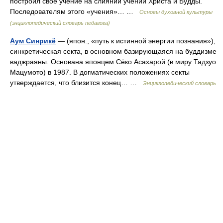
построил свое учение на слиянии учений Христа и Будды.
Последователям этого «учения»… …
Основы духовной культуры
(энциклопедический словарь педагога)
Аум Синрикё
— (япон., «путь к истинной энергии познания»),
синкретическая секта, в основном базирующаяся на буддизме
ваджраяны. Основана японцем Сёко Асахарой (в миру Тадзуо
Мацумото) в 1987. В догматических положениях секты
утверждается, что близится конец… …
Энциклопедический словарь