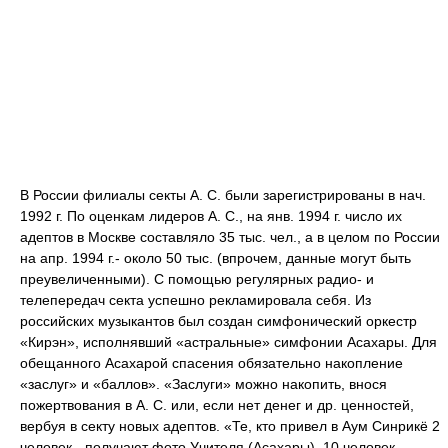
В России филиалы секты А. С. были зарегистрированы в нач.
1992 г. По оценкам лидеров А. С., на янв. 1994 г. число их
адептов в Москве составляло 35 тыс. чел., а в целом по России
на апр. 1994 г.- около 50 тыс. (впрочем, данные могут быть
преувеличенными). С помощью регулярных радио- и
телепередач секта успешно рекламировала себя. Из
российских музыкантов был создан симфонический оркестр
«Кирэн», исполнявший «астральные» симфонии Асахары. Для
обещанного Асахарой спасения обязательно накопление
«заслуг» и «баллов». «Заслуги» можно накопить, внося
пожертвования в А. С. или, если нет денег и др. ценностей,
вербуя в секту новых адептов. «Те, кто привел в Аум Синрикё 2
человек - получают фото Учителя (Асахары), 10 человек -