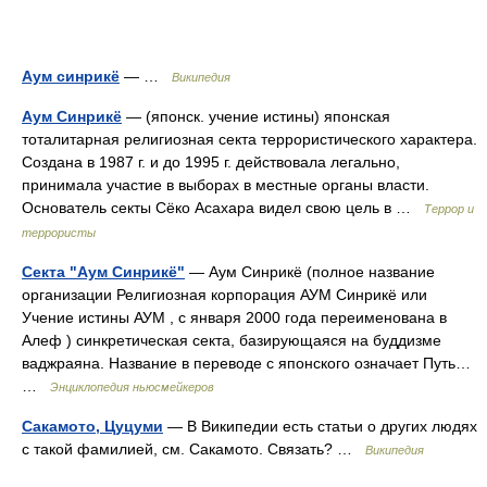
Аум синрикё
— …
Википедия
Аум Синрикё
— (японск. учение истины) японская
тоталитарная религиозная секта террористического характера.
Создана в 1987 г. и до 1995 г. действовала легально,
принимала участие в выборах в местные органы власти.
Основатель секты Сёко Асахара видел свою цель в …
Террор и
террористы
Секта "Аум Синрикё"
— Аум Синрикё (полное название
организации Религиозная корпорация АУМ Синрикё или
Учение истины АУМ , с января 2000 года переименована в
Алеф ) синкретическая секта, базирующаяся на буддизме
ваджраяна. Название в переводе с японского означает Путь…
…
Энциклопедия ньюсмейкеров
Сакамото, Цуцуми
— В Википедии есть статьи о других людях
с такой фамилией, см. Сакамото. Связать? …
Википедия