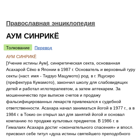
Православная энциклопедия
АУМ СИНРИКЁ
Толкование
Перевод
АУМ СИНРИКЁ
[Учение истины Аум], синкретическая секта, основанная
Асахарой Сёко в Японии в 1987 г. Основатель и верховный гуру
секты (наст. имя - Тидзуо Мацумото) род. в г. Яцусиро
(префектура Кумамото), закончил школу для слабовидящих
детей и работал иглотерапевтом, а затем аптекарем. За
мошенничество при выписке счетов и продажу
фальсифицированных лекарств привлекался к судебной
ответственности. Асахара начал заниматься йогой в 1977 г., а в
1984 г. в Токио он открыл зал для занятий йогой и основал
компанию по продаже культовых предметов. В 1986 г. в
Гималаях Асахара достиг «окончательного спасения» и впосл.
присвоил себе титул «духа истины святейшего преподобного