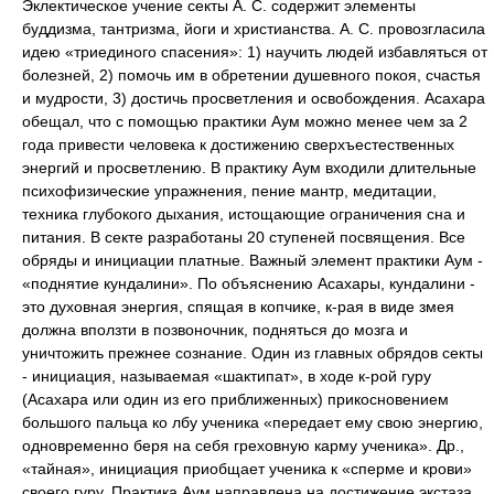
Эклектическое учение секты А. С. содержит элементы
буддизма, тантризма, йоги и христианства. А. С. провозгласила
идею «триединого спасения»: 1) научить людей избавляться от
болезней, 2) помочь им в обретении душевного покоя, счастья
и мудрости, 3) достичь просветления и освобождения. Асахара
обещал, что с помощью практики Аум можно менее чем за 2
года привести человека к достижению сверхъестественных
энергий и просветлению. В практику Аум входили длительные
психофизические упражнения, пение мантр, медитации,
техника глубокого дыхания, истощающие ограничения сна и
питания. В секте разработаны 20 ступеней посвящения. Все
обряды и инициации платные. Важный элемент практики Аум -
«поднятие кундалини». По объяснению Асахары, кундалини -
это духовная энергия, спящая в копчике, к-рая в виде змея
должна вползти в позвоночник, подняться до мозга и
уничтожить прежнее сознание. Один из главных обрядов секты
- инициация, называемая «шактипат», в ходе к-рой гуру
(Асахара или один из его приближенных) прикосновением
большого пальца ко лбу ученика «передает ему свою энергию,
одновременно беря на себя греховную карму ученика». Др.,
«тайная», инициация приобщает ученика к «сперме и крови»
своего гуру. Практика Аум направлена на достижение экстаза,