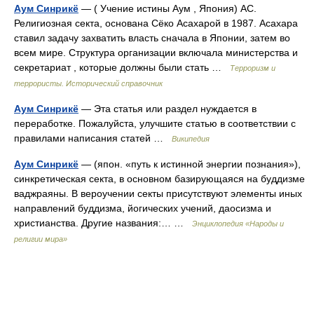
Аум Синрикё
— ( Учение истины Аум , Япония) АС.
Религиозная секта, основана Сёко Асахарой в 1987. Асахара
ставил задачу захватить власть сначала в Японии, затем во
всем мире. Структура организации включала министерства и
секретариат , которые должны были стать …
Терроризм и
террористы. Исторический справочник
Аум Синрикё
— Эта статья или раздел нуждается в
переработке. Пожалуйста, улучшите статью в соответствии с
правилами написания статей …
Википедия
Аум Синрикё
— (япон. «путь к истинной энергии познания»),
синкретическая секта, в основном базирующаяся на буддизме
ваджраяны. В вероучении секты присутствуют элементы иных
направлений буддизма, йогических учений, даосизма и
христианства. Другие названия:… …
Энциклопедия «Народы и
религии мира»