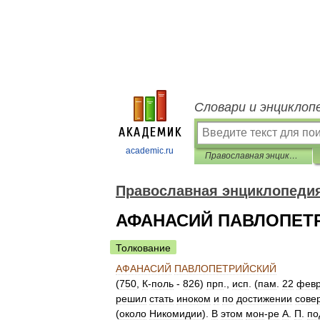
Словари и энциклоп
academic.ru
Православная энциклопедия
Православная энциклопеди
АФАНАСИЙ ПАВЛОПЕТ
Толкование
АФАНАСИЙ
ПАВЛОПЕТРИЙСКИЙ
(
750
,
К
-
поль
-
826
)
прп
.,
исп
. (
пам
.
22
фев
решил
стать
иноком
и
по
достижении
сове
(
около
Никомидии
).
В
этом
мон
-
ре
А
.
П
.
по