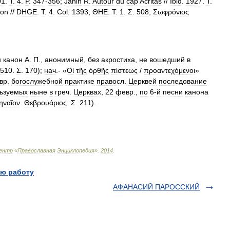
01
.
T
.
4
.
P
.
347
-
356
;
Janin
R
.
Autour
du
cap
Acritas
//
Ibid
.
1927
.
T
.
ion
//
DHGE
.
T
.
4
.
Col
.
1393
;
ΘΗΕ
.
Τ
.
1
.
Σ
.
508
;
Σωφρόνιος
н
канон
А
.
П
.,
анонимный
,
без
акростиха
,
не
вошедший
в
510
.
Σ
.
170
);
нач
.- «
Οἱ
τῆς
ὀρθῆς
πίστεως
/
προαντεχόμενοι
»
вр
.
богослужебной
практике
правосл
.
Церквей
последование
ьзуемых
ныне
в
греч
.
Церквах
,
22
февр
.,
по
6
-
й
песни
канона
ηναῖον
.
Θεβρουάριος
.
Σ
.
211
).
ентр
«
Православная
Энциклопедия
»
.
2014
.
ю работу
АФАНАСИЙ ПАРОССКИЙ