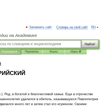
Запомнить сайт
Словарь на свой сайт
RU
едии на Академике
Найти!
Толкования
Переводы
Книги
Игры ⚽
я
РИЙСКИЙ
р
.).
Род
.
в
богатой
и
благочестивой
семье
.
Еще
в
отрочестве
ршеннолетия
удалился
в
обитель
,
называвшуюся
Павлопетрия
двизался
много
лет
и
затем
стал
его
игуменом
.
Своими