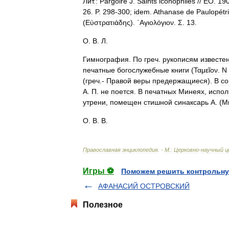
Лит
.
:
Pargoire
J
.
Saints
iconophiles
//
EO
.
19
26
.
P
.
298
-
300
;
idem
.
Athanase
de
Paulopétr
(
Εὐστρατιάδης
).
῾Αγιολόγιον
.
Σ
.
13
.
О
.
В
.
Л
.
Гимнография
.
По
греч
.
рукописям
известе
печатные
богослужебные
книги
(
Ταμεῖον
.
Ν
(
греч
.-
Правой
веры
предержащиеся
).
В
со
А
.
П
.
не
поется
.
В
печатных
Минеях
,
испол
утрени
,
помещен
стишной
синаксарь
А
. (
Μ
О
.
В
.
В
.
Православная
энциклопедия
. -
М
.
:
Церковно
-
научный
ц
Игры ⚽
Поможем решить контрольну
АФАНАСИЙ ОСТРОВСКИЙ
Полезное