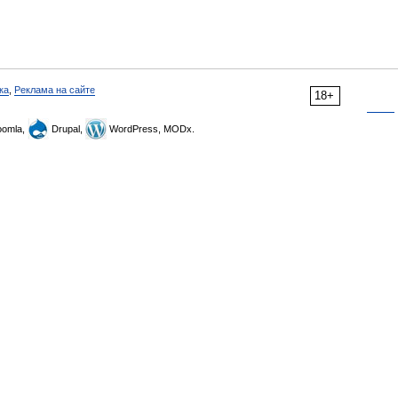
ка
,
Реклама на сайте
18+
omla,
Drupal,
WordPress, MODx.