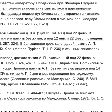
известен
императору
.
Сподвижник
прп
.
Феодора
Студита
и
рпел
гонения
за
почитание
святых
икон
в
царствование
был
дважды
подвергнут
бичеванию
и
отправлен
в
изгнание
.
ранил
правосл
.
веру
.
Упоминается
в
письмах
прп
.
Феодора
PG
.
99
.
Col
.
1152
-
1156
,
1629
).
аря
К
-
польской
ц
.
X
в
. (
SynCP
.
Col
.
483
)
под
22
февр
.
В
ется
его
память
без
жития
,
а
под
12
янв
.
и
22
февр
.
помещены
3
,
257
,
324
).
В
большинстве
греч
.
календарей
память
А
.
П
.
IX
-
X
вв
. (
Mateos
.
Typicon
.
T
.
1
.
P
.
236
)
и
стишных
синаксарях
.
перевод
краткого
жития
А
.
П
.,
включенный
под
22
февр
.
в
НБ
.
Соф
.
1324
,
кон
.
XII
-
нач
.
XIII
в
. (
Абрамович
.
Софийская
б
-
списках
Прологов
память
А
.
П
.
без
жития
указывается
под
14
XIV
в
.
житие
А
.
П
.
было
вновь
переведено
(
по
-
видимому
,
олога
(
Словенски
ракописи
во
Македониjа
.
С
.
240
).
В
ВМЧ
сиф
,
архим
.
Оглавление
ВМЧ
.
Стб
.
491
-
492
(
1
-
я
паг
.)).
483
;
ЖСв
.
Февр
.
С
.
404
-
405
;
Стихуван
Пролог
за
зимската
гг
. //
Словенски
ракописи
во
Македониjа
.
Скопjе
,
1971
.
Кн
.
1
.
С
.