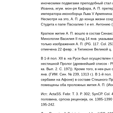
иноческими
подвигами
преподобный
стал
Иоанна
,
игум
.
мон
-
ря
Кафара
,
А
.
П
.
прете
императора
-
иконоборца
Льва
V
Армянина:
Несмотря
на
это
,
А
.
П
.
до
конца
жизни
сох
Студита
к
папе
Пасхалию
I
и
еп
.
Антонию
(
Краткое
житие
А
.
П
.
вошло
в
состав
Синакс
Минологии
Василия
II
под
14
янв
.
указыва
только
изображения
А
.
П
. (
PG
.
117
.
Col
.
25
отмечена
22
февр
.
:
в
Типиконе
Великой
ц
.
В
1
-
й
пол
.
XII
в
.
на
Руси
был
осуществлен
нестишной
Пролог
(
древнейший
список
-
Р
ка
.
Вып
.
2
.
С
.
197
)).
Кроме
того
,
в
нек
-
рых
янв
. (
ГИМ
.
Син
. №
239
,
1313
г
.).
В
1
-
й
пол
.
сербами
на
Афоне
)
в
составе
Стишного
Пр
помещены
оба
проложных
жития
А
.
П
. (
Ио
Ист
.
:
ActaSS
.
Febr
.
T
.
3
.
P
.
302
;
SynCP
.
Col
.
половина
,
српска
рецензиjа
,
ок
.
1385
-
1390
195
-
242
.