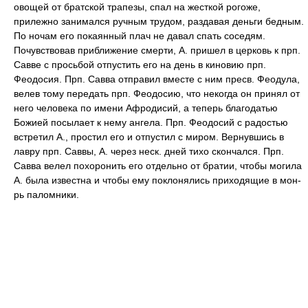
овощей от братской трапезы, спал на жесткой рогоже,
прилежно занимался ручным трудом, раздавая деньги бедным.
По ночам его покаянный плач не давал спать соседям.
Почувствовав приближение смерти, А. пришел в церковь к прп.
Савве с просьбой отпустить его на день в киновию прп.
Феодосия. Прп. Савва отправил вместе с ним пресв. Феодула,
велев тому передать прп. Феодосию, что некогда он принял от
него человека по имени Афродисий, а теперь благодатью
Божией посылает к нему ангела. Прп. Феодосий с радостью
встретил А., простил его и отпустил с миром. Вернувшись в
лавру прп. Саввы, А. через неск. дней тихо скончался. Прп.
Савва велел похоронить его отдельно от братии, чтобы могила
А. была известна и чтобы ему поклонялись приходящие в мон-
рь паломники.