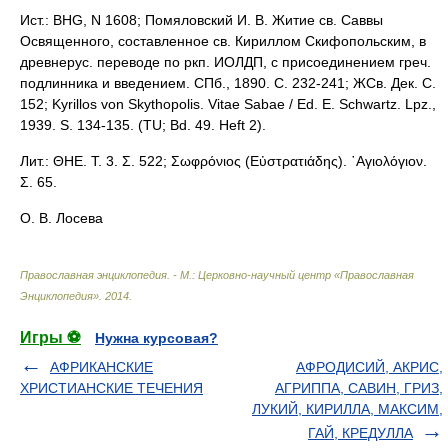
Ист.: BHG, N 1608; Помяловский И. В. Житие св. Саввы
Освященного, составленное св. Кириллом Скифопольским, в
древнерус. переводе по ркп. ИОЛДП, с присоединением греч.
подлинника и введением. СПб., 1890. С. 232-241; ЖСв. Дек. С.
152; Kyrillos von Skythopolis. Vitae Sabae / Ed. E. Schwartz. Lpz.,
1939. S. 134-135. (TU; Bd. 49. Heft 2).
Лит.: ΘΗΕ. Τ. 3. Σ. 522; Σωφρόνιος (Εὐστρατιάδης). ῾Αγιολόγιον.
Σ. 65.
О. В. Лосева
Православная энциклопедия. - М.: Церковно-научный центр «Православная
Энциклопедия»
.
2014
.
Игры ⚽
Нужна курсовая?
АФРИКАНСКИЕ
АФРОДИСИЙ, АКРИС,
ХРИСТИАНСКИЕ ТЕЧЕНИЯ
АГРИППА, САВИН, ГРИЗ,
ЛУКИЙ, КИРИЛЛА, МАКСИМ,
ГАЙ, КРЕДУЛЛА