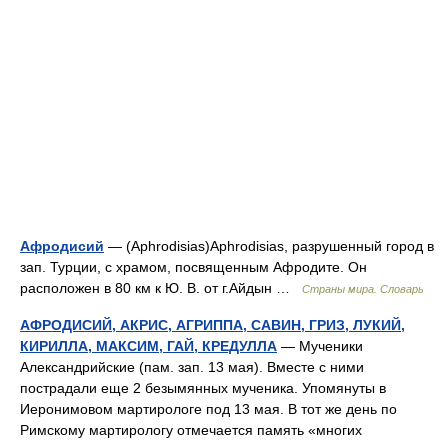
Афродисий
— (Aphrodisias)Aphrodisias, разрушенный город в
зап. Турции, с храмом, посвященным Афродите. Он
расположен в 80 км к Ю. В. от г.Айдын …
Страны мира. Словарь
АФРОДИСИЙ, АКРИС, АГРИППА, САВИН, ГРИЗ, ЛУКИЙ,
КИРИЛЛА, МАКСИМ, ГАЙ, КРЕДУЛЛА
— Мученики
Александрийские (пам. зап. 13 мая). Вместе с ними
пострадали еще 2 безымянных мученика. Упомянуты в
Иеронимовом мартирологе под 13 мая. В тот же день по
Римскому мартирологу отмечается память «многих