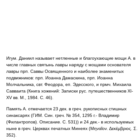
Игум. Даниил называет нетленные и благоухающие мощи А. в
числе главных святынь лавры наряду с мощами основателя
лавры прп. Саввы Освященного и наиболее знаменитых
подвижников: прп. Иоанна Дамаскина, прп. Иоанна
Молчальника, свт. Феодора, еп. Эдесского, и прмч. Михаила
Савваита (Книга хожений: Записки рус. путешественников XI-
XV вв. М., 1984. С. 46).
Память А. отмечается 23 дек. в греч. рукописных стишных
синаксарях (ГИМ. Син. греч. № 354, 1295 г.- Владимир
(Филантропов). Описание. С. 531)) и 24 дек.- в используемых
ныне в греч. Церквах печатных Минеях (Μηναῖον. Δεκέμβριος. Σ.
352).