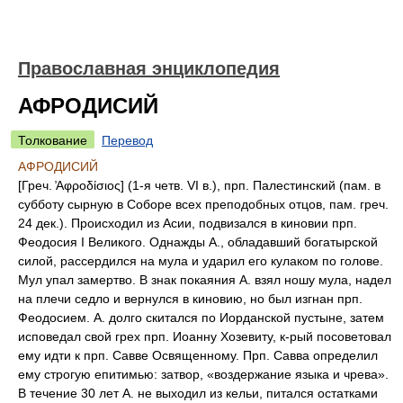
Православная энциклопедия
АФРОДИСИЙ
Толкование
Перевод
АФРОДИСИЙ
[Греч. ̓Αφροδίσιος] (1-я четв. VI в.), прп. Палестинский (пам. в
субботу сырную в Соборе всех преподобных отцов, пам. греч.
24 дек.). Происходил из Асии, подвизался в киновии прп.
Феодосия I Великого. Однажды А., обладавший богатырской
силой, рассердился на мула и ударил его кулаком по голове.
Мул упал замертво. В знак покаяния А. взял ношу мула, надел
на плечи седло и вернулся в киновию, но был изгнан прп.
Феодосием. А. долго скитался по Иорданской пустыне, затем
исповедал свой грех прп. Иоанну Хозевиту, к-рый посоветовал
ему идти к прп. Савве Освященному. Прп. Савва определил
ему строгую епитимью: затвор, «воздержание языка и чрева».
В течение 30 лет А. не выходил из кельи, питался остатками