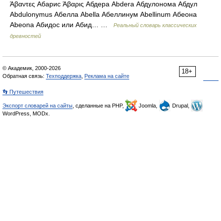
Άβαντες Абарис Άβαρις Абдера Abdera Абдулонома Абдул
Abdulonymus Абелла Abella Абеллинум Abellinum Абеона
Abeona Абидос или Абид… …
Реальный словарь классических
древностей
© Академик, 2000-2026
18+
Обратная связь:
Техподдержка
,
Реклама на сайте
👣 Путешествия
Экспорт словарей на сайты
, сделанные на PHP,
Joomla,
Drupal,
WordPress, MODx.