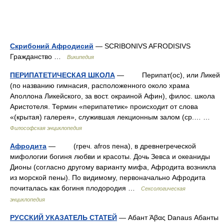
Скрибоний Афродисий
— SCRIBONIVS AFRODISIVS
Гражданство …
Википедия
ПЕРИПАТЕТИЧЕСКАЯ ШКОЛА
— Пеpипат(ос), или Ликей
(по названию гимнасия, расположенного около храма
Аполлона Ликейского, за вост. окраиной Афин), филос. школа
Аристотеля. Термин «перипатетик» происходит от слова
«(крытая) галерея», служившая лекционным залом (ср.… …
Философская энциклопедия
Афродита
— (греч. afros пена), в древнегреческой
мифологии богиня любви и красоты. Дочь Зевса и океаниды
Дионы (согласно другому варианту мифа, Афродита возникла
из морской пены). По видимому, первоначально Афродита
почиталась как богиня плодородия …
Сексологическая
энциклопедия
РУССКИЙ УКАЗАТЕЛЬ СТАТЕЙ
— Абант Άβας Danaus Абанты