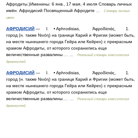
Афродиты.)Именины: 6 янв., 17 мая, 4 июля Словарь личных
имён. Афродисий Посвященный Афродите …
Словарь личных
имен
АФРОДИСИЙ
— I. • Aphrodisias, Άφροδίσιάς, 1.
город (н. также Νινόη) на границе Карий и Фригии (может быть,
на месте нынешнего города Гейра или Кейрех) с прекрасным
храмом Афродиты, от которого сохранились еще
величественные развалины.… …
Реальный словарь классических
древностей
АФРОДИСИЙ
— I. • Aphrodisias, Άφροδίσιάς, 1.
город (н. также Νινόη) на границе Карий и Фригии (может быть,
на месте нынешнего города Гейра или Кейрех) с прекрасным
храмом Афродиты, от которого сохранились еще
величественные развалины.… …
Реальный словарь классических
древностей