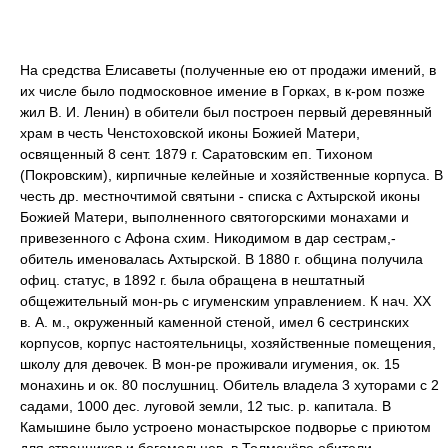
На средства Елисаветы (полученные ею от продажи имений, в
их числе было подмосковное имение в Горках, в к-ром позже
жил В. И. Ленин) в обители был построен первый деревянный
храм в честь Ченстоховской иконы Божией Матери,
освященный 8 сент. 1879 г. Саратовским еп. Тихоном
(Покровским), кирпичные келейные и хозяйственные корпуса. В
честь др. местночтимой святыни - списка с Ахтырской иконы
Божией Матери, выполненного святогорскими монахами и
привезенного с Афона схим. Никодимом в дар сестрам,-
обитель именовалась Ахтырской. В 1880 г. община получила
офиц. статус, в 1892 г. была обращена в нештатный
общежительный мон-рь с игуменским управлением. К нач. XX
в. А. м., окруженный каменной стеной, имел 6 сестринских
корпусов, корпус настоятельницы, хозяйственные помещения,
школу для девочек. В мон-ре проживали игумения, ок. 15
монахинь и ок. 80 послушниц. Обитель владела 3 хуторами с 2
садами, 1000 дес. луговой земли, 12 тыс. р. капитала. В
Камышине было устроено монастырское подворье с приютом