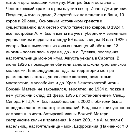
жители организовали коммуну. Мон-рю были оставлены
Ченстоховский храм, в к-ром служил свящ. Иоанн Дмитриевич
Позднев, 4 жилых дома, 2 служебных помещения и баня, 10
коров и 20 овец. Основным источником средств к
существованию для сестер стало ткачество ковров. В 1924 г.
все постройки А. м. были взяты на учет губернским земляным
управлением и сданы в аренду 59 насельницам. В нач. 1926 г.
сестры были выселены из жилых помещений обители, 13
инокинь поселились в храме, др.- в с. Гусевка, последняя
настоятельница мон-ря игум. Августа уехала в Саратов. В
июне 1926 г. помещения обители заняла школа крестьянской
молодежи. В последующие годы на территории мон-ря
размещались школа, управление колхоза, ремонтные
мастерские, маслобойня и др. Храм Ченстоховской иконы
Божией Матери не закрывался, вероятно, до 1934 г., позже в
нем устроили склад. 21 февр. 1996 г. постановлением Свящ.
Синода РПЦ А. м. был возобновлен, к 2002 г. обители была
передана часть монастырских зданий. В одном из них устроена
домовая ц. в честь Ахтырской иконы Божией Матери,
сестринские кельи и трапезная. К сент. 2001 г. в А. м. жили 6
насельниц, настоятельница - мон. Евфросиния (Панченко; † 8