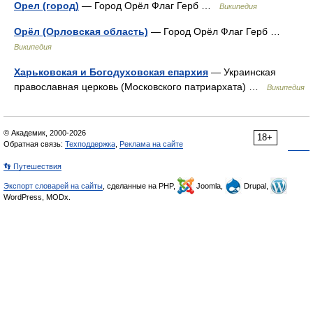
Орел (город)
— Город Орёл Флаг Герб …
Википедия
Орёл (Орловская область)
— Город Орёл Флаг Герб …
Википедия
Харьковская и Богодуховская епархия
— Украинская
православная церковь (Московского патриархата) …
Википедия
© Академик, 2000-2026
18+
Обратная связь:
Техподдержка
,
Реклама на сайте
👣 Путешествия
Экспорт словарей на сайты
, сделанные на PHP,
Joomla,
Drupal,
WordPress, MODx.