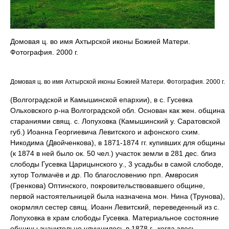
Домовая ц. во имя Ахтырской иконы Божией Матери.
Фотография. 2000 г.
Домовая ц. во имя Ахтырской иконы Божией Матери. Фотография. 2000 г.
(Волгоградской и Камышинской епархии), в с. Гусевка
Ольховского р-на Волгоградской обл. Основан как жен. община
стараниями свящ. с. Лопуховка (Камышинский у. Саратовской
губ.) Иоанна Георгиевича Левитского и афонского схим.
Никодима (Двойченкова), в 1871-1874 гг. купивших для общины
(к 1874 в ней было ок. 50 чел.) участок земли в 281 дес. близ
слободы Гусевка Царицынского у., 3 усадьбы в самой слободе,
хутор Толмачёв и др. По благословению прп. Амвросия
(Гренкова) Оптинского, покровительствовавшего общине,
первой настоятельницей была назначена мон. Нина (Трунова),
окормлял сестер свящ. Иоанн Левитский, переведенный из с.
Лопуховка в храм слободы Гусевка. Материальное состояние
общины значительно улучшилось в 1878 г., когда здесь