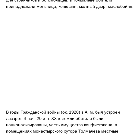
для странников и богомольцев, в Толмачёве обители
принадлежали мельница, конюшня, скотный двор, маслобойня.
В годы Гражданской войны (ок. 1920) в А. м. был устроен
лазарет. В нач. 20-х гг. ХХ в. земли обители были
национализированы, часть имущества конфискована, в
помещениях монастырского хутора Толмачёва местные