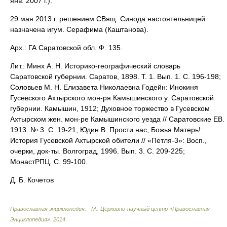
янв. 2007 г.).
29 мая 2013 г. решением СВящ. Синода настоятельницей
назначена игум. Серафима (Каштанова).
Арх.: ГА Саратовской обл. Ф. 135.
Лит.: Минх А. Н. Историко-географический словарь
Саратовской губернии. Саратов, 1898. Т. 1. Вып. 1. С. 196-198;
Соловьев М. Н. Елизавета Николаевна Годейн: Инокиня
Гусевского Ахтырского мон-ря Камышинского у. Саратовской
губернии. Камышин, 1912; Духовное торжество в Гусевском
Ахтырском жен. мон-ре Камышинского уезда // Саратовские ЕВ.
1913. № 3. С. 19-21; Юдин В. Прости нас, Божья Матерь!:
История Гусевской Ахтырской обители // «Петля-3»: Восп.,
очерки, док-ты. Волгоград, 1996. Вып. 3. С. 209-225;
МонастРПЦ. С. 99-100.
Д. Б. Кочетов
Православная энциклопедия. - М.: Церковно-научный центр «Православная
Энциклопедия»
.
2014
.