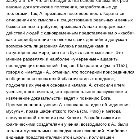
заслуга в том, что он объединил на основе калама нек-рые
важные догматические положения, разработанные др.
теологами. Так, А. признавал несотворенность Корана «в
отношении его смысла» и существование реальных и вечных
божественных атрибутов; признавал Аллаха творцом всех
действий людей с одновременным представлением о «касбе»
как о «приобретении человеком своих деяний» и допускал
возможность лицезрения Аллаха праведниками в
потустороннем мире, «но не в буквальном смысле». Это
мнение разделяли и наиболее «умеренные» ашариты
последующих поколений. Так, аш-Шахрастани (ум. в 1153),
говоря о «методе» А., отмечал, что последний присоединился
к общине последователей «благочестивых предков»,
подкрепив их учения основами калама. А. относили к тем
ученым, к-рые считали, что «рациональное рассуждение и
извлечение доказательств» ведет к познанию Бога.
Преемственность учения А. основана на идее объединения
мусульм. права шафиитского толка (см. Фикх) и метода
спекулятивной теологии (см. Калам). Разработчиками и
фактическими создателями учения, возводимого к А., были
теологи-мутакаллимы последующих поколений. Наиболее
видными представителями этой школы, получившей