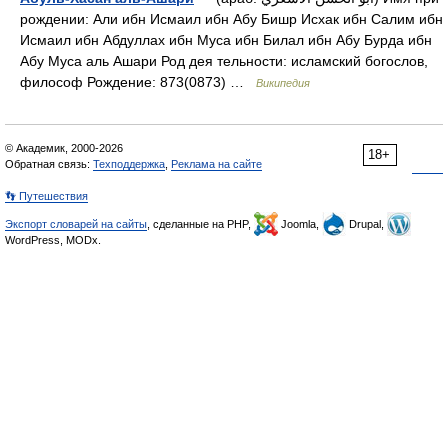
рождении: Али ибн Исмаил ибн Абу Бишр Исхак ибн Салим ибн
Исмаил ибн Абдуллах ибн Муса ибн Билал ибн Абу Бурда ибн
Абу Муса аль Ашари Род дея тельности: исламский богослов,
философ Рождение: 873(0873) …
Википедия
© Академик, 2000-2026
18+
Обратная связь:
Техподдержка
,
Реклама на сайте
👣 Путешествия
Экспорт словарей на сайты
, сделанные на PHP,
Joomla,
Drupal,
WordPress, MODx.