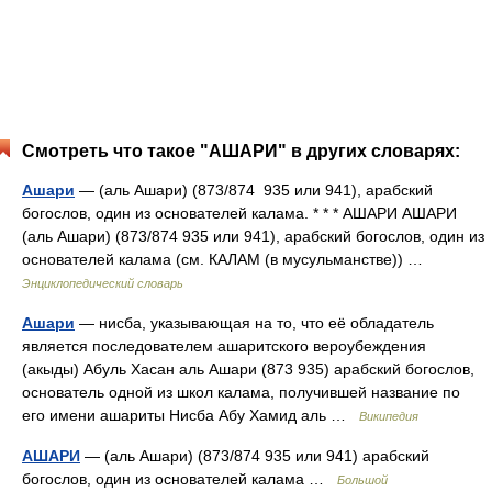
Смотреть что такое "АШАРИ" в других словарях:
Ашари
— (аль Ашари) (873/874 935 или 941), арабский
богослов, один из основателей калама. * * * АШАРИ АШАРИ
(аль Ашари) (873/874 935 или 941), арабский богослов, один из
основателей калама (см. КАЛАМ (в мусульманстве)) …
Энциклопедический словарь
Ашари
— нисба, указывающая на то, что её обладатель
является последователем ашаритского вероубеждения
(акыды) Абуль Хасан аль Ашари (873 935) арабский богослов,
основатель одной из школ калама, получившей название по
его имени ашариты Нисба Абу Хамид аль …
Википедия
АШАРИ
— (аль Ашари) (873/874 935 или 941) арабский
богослов, один из основателей калама …
Большой