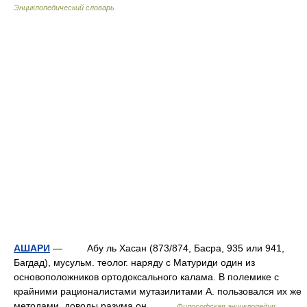
Энциклопедический словарь
АШАРИ
— Абу ль Хасан (873/874, Басра, 935 или 941,
Багдад), мусульм. теолог. наряду с Матуриди один из
основоположников ортодоксального калама. В полемике с
крайними рационалистами мутазилитами А. пользовался их же
методами, доводы разума он… …
Философская энциклопедия