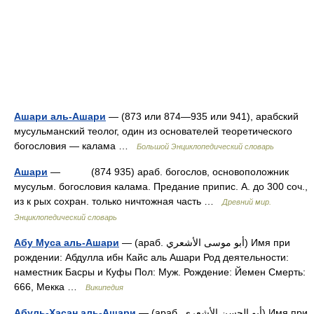
Ашари аль-Ашари
— (873 или 874—935 или 941), арабский
мусульманский теолог, один из основателей теоретического
богословия — калама …
Большой Энциклопедический словарь
Ашари
— (874 935) араб. богослов, основоположник
мусульм. богословия калама. Предание припис. А. до 300 соч.,
из к рых сохран. только ничтожная часть …
Древний мир.
Энциклопедический словарь
Абу Муса аль-Ашари
— (араб. أبو موسى الأشعري‎‎) Имя при
рождении: Абдулла ибн Кайс аль Ашари Род деятельности:
наместник Басры и Куфы Пол: Муж. Рождение: Йемен Смерть:
666, Мекка …
Википедия
Абуль-Хасан аль-Ашари
— (араб. أبو الحسن الأشعري‎‎) Имя при