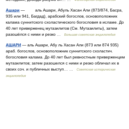
Ашари
— аль Ашари, Абуль Хасан Али (873/874, Басра,
935 или 941, Багдад), арабский богослов, основоположник
калама суннитского схоластического богословия в исламе. До
40 лет приверженец мутазилитов (См. Мутазилиты), затем
разошёлся с ними и резко …
Большая советская энциклопедия
АШАРИ
— аль Ашари, Абу ль Хасан Али (873 или 874 935)
араб. богослов, основоположник суннитского схоластич.
богословия калама. До 40 лет был ревностным приверженцем
мутазилитов; затем разошелся с ними и резко обличал их в
своих соч. и публичных выступ… …
Советская историческая
энциклопедия