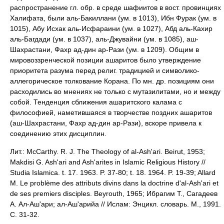
распространение гл. обр. в среде шафиитов в вост. провинциях
Халифата, были аль-Бакиллани (ум. в 1013), Ибн Фурак (ум. в
1015), Абу Исхак аль-Исфараини (ум. в 1027), Абд аль-Кахир
аль-Багдади (ум. в 1037), аль-Джувайни (ум. в 1085), аш-
Шахрастани, Фахр ад-дин ар-Рази (ум. в 1209). Общим в
мировоззренческой позиции ашаритов было утверждение
приоритета разума перед религ. традицией и символико-
аллегорическое толкование Корана. По мн. др. позициям они
расходились во мнениях не только с мутазилитами, но и между
собой. Тенденция сближения ашаритского калама с
философией, наметившаяся в творчестве поздних ашаритов
(аш-Шахрастани, Фахр ад-дин ар-Рази), вскоре привела к
соединению этих дисциплин.
Лит.: McCarthy. R. J. The Theology of al-Ash'ari. Beirut, 1953;
Makdisi G. Ash'ari and Ash'arites in Islamic Religious History //
Studia Islamica. t. 17. 1963. P. 37-80; t. 18. 1964. P. 19-39; Allard
M. Le problème des attributs divins dans la doctrine d'al-Ash'ari et
de ses premiers disciples. Beyrouth, 1965; Ибрагим Т., Сагадеев
А. Ал-Аш'ари; ал-Аш'арийа // Ислам: Энцикл. словарь. М., 1991.
С. 31-32.