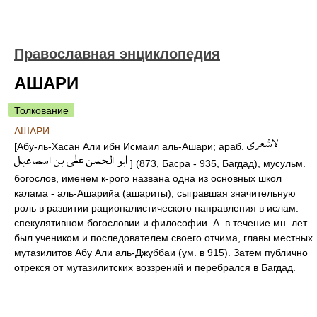
Православная энциклопедия
АШАРИ
Толкование
АШАРИ
[Абу-ль-Хасан Али ибн Исмаил аль-Ашари; араб.
] (873, Басра - 935, Багдад), мусульм.
богослов, именем к-рого названа одна из основных школ
калама - аль-Ашарийа (ашариты), сыгравшая значительную
роль в развитии рационалистического направления в ислам.
спекулятивном богословии и философии. А. в течение мн. лет
был учеником и последователем своего отчима, главы местных
мутазилитов Абу Али аль-Джуббаи (ум. в 915). Затем публично
отрекся от мутазилитских воззрений и перебрался в Багдад.