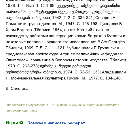
1938. Т. 4. Вып. 1. С. 1-68; კეკელიმე კ. «მცხეთის დავითნის»
თარიღისათვის // ეტიუდები მველი ჟართული ლიტერატურის
ისტორიიდან. თბილისი, 1942. Т. 2. С. 339-341; Северов Н.
Памятники груз. зодчества. М., 1947. С. 195-198; Цинцадзе В.
Храм Баграта. Тбилиси, 1964; он же. Краткий отчет по
руководству работами консервации храма Баграта в Кутаиси и
некоторые вопросы научного его исследования // Ars Georgica.
Тбилиси, 1969. Т. 5. С. 111-121; Чубинашвили Г. Грузинская
средневековая архитектура и три ее величайших кафедрала:
Опыт худож. сравнения // Вопросы истории искусства. Тбилиси,
1970. С. 262-278; ბერიმე ვ. მველი ჟართული
ხუროთმომღვრება. თბილისი, 1974. С. 52-53, 133; Аладашвили
Н. Монументальная скульптура Грузии. М., 1977. С. 134-140.
В. Силогава
Православная энциклопедия. - М.: Церковно-научный центр «Православная
Энциклопедия»
.
2014
.
Игры ⚽
Поможем написать реферат