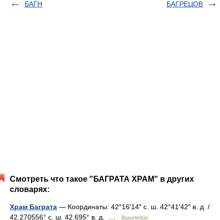
БАГН
БАГРЕЦОВ
Смотреть что такое "БАГРАТА ХРАМ" в других
словарях:
Храм Баграта
— Координаты: 42°16′14″ с. ш. 42°41′42″ в. д. /
42.270556° с. ш. 42.695° в. д. …
Википедия