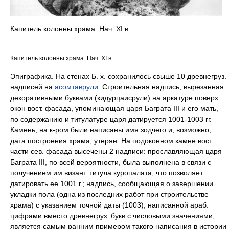
Капитель колонны храма. Нач. XI в.
Капитель колонны храма. Нач. XI в.
Эпиграфика. На стенах Б. х. сохранилось свыше 10 древнегруз.
надписей на
асомтаврули
. Строительная надпись, вырезанная
декоративными буквами (кидурцаисрули) на аркатуре поверх
окон вост. фасада, упоминающая царя Баграта III и его мать,
по содержанию и титулатуре царя датируется 1001-1003 гг.
Камень, на к-ром были написаны имя зодчего и, возможно,
дата построения храма, утерян. На подоконном камне вост.
части сев. фасада высечены 2 надписи: прославляющая царя
Баграта III, по всей вероятности, была выполнена в связи с
получением им визант. титула куропалата, что позволяет
датировать ее 1001 г.; надпись, сообщающая о завершении
укладки пола (одна из последних работ при строительстве
храма) с указанием точной даты (1003), написанной араб.
цифрами вместо древнегруз. букв с числовыми значениями,
является самым ранним примером такого написания в истории