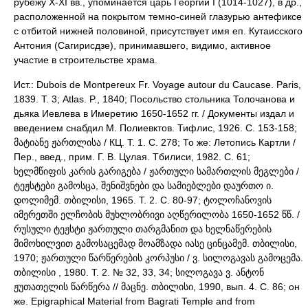
рубежу X-XI вв., упоминается царь Георгий I (1014-1027), в др.,
расположенной на покрытом темно-синей глазурью антефиксе
с отбитой нижней половиной, присутствует имя еп. Кутаисского
Антония (Сагирисдзе), принимавшего, видимо, активное
участие в строительстве храма.
Ист.: Dubois de Montpereux Fr. Voyage autour du Caucase. Paris,
1839. Т. 3; Atlas. P., 1840; Посольство стольника Толочанова и
дьяка Иевлева в Имеретию 1650-1652 гг. / Документы издал и
введением снабдил М. Полиевктов. Тифлис, 1926. С. 153-158;
მატიანე ჟართლისა / КЦ. Т. 1. С. 278; То же: Летопись Картли /
Пер., введ., прим. Г. В. Цулая. Тбилиси, 1982. С. 61;
ხელმწიფის კარის გარიგება / ჟართული სამართლის მეგლები /
ტეჟსტები გამოსცა, შენიშვნები და სამიებლები დაურთო ი.
დოლიმემ. თბილისი, 1965. Т. 2. C. 80-97; ტოლოჩანოვის
იმერეთში ელჩობის მუხლობრივი აღწერილობა 1650-1652 წწ. /
რუსული ტეჟსტი ჟართული თარგმანით და ხელნაწერების
მიმოხილვით გამოსაცემად მოამზადა იასე ცინცამემ. თბილისი,
1970; ჟართული წარწერების კორპუსი / ვ. სილოგავას გამოცემა.
თბილისი , 1980. Т. 2. № 32, 33, 34; სილოგავა ვ. ანტონ
ჟუთათელის წარწერა // მაცნე. თბილისი, 1990, вып. 4. С. 86; он
же. Epigraphical Material from Bagrati Temple and from