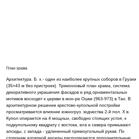
План храма
Архитектура. Б. х.- один из наиболее крупных соборов в Грузии
(35×43 м без пристроек). Триконховый план храма, система
декоративного украшения фасадов и ряд орнаментальных
мотивов восходят к церкви в мон-ре Ошки (963-973) в Тао. В
архитектурном решении крестово-купольной постройки
просматривается влияние южногруз. зодчества 2-й пол. Х в.
Купол опирается на 4 мощных, свободно стоящих устоя, к
подкупольному квадрату с востока, юга и севера примыкают
апсиды, с запада - удлиненный прямоугольный рукав. По
сторонам алтарной апсиды располагаются дополнительные