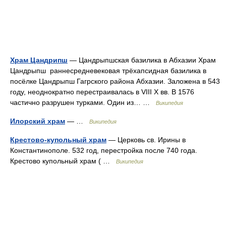
Храм Цандрипш
— Цандрыпшская базилика в Абхазии Храм
Цандрыпш раннесредневековая трёхапсидная базилика в
посёлке Цандрыпш Гагрского района Абхазии. Заложена в 543
году, неоднократно перестраивалась в VIII X вв. В 1576
частично разрушен турками. Один из… …
Википедия
Илорский храм
— …
Википедия
Крестово-купольный храм
— Церковь св. Ирины в
Константинополе. 532 год, перестройка после 740 года.
Крестово купольный храм ( …
Википедия