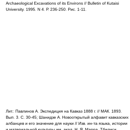
Archaeological Excavations of its Environs // Bulletin of Kutaisi
University. 1995. N 4. Р. 236-250. Рис. 1-11.
Лит.: Павлинов А. Экспедиция на Кавказ 1888 г. // МАК. 1893.
Вып. 3. С. 30-45; Шанидзе А. Новооткрытый алфавит кавказских
албанцев и его значение для науки // Изв. ин-та языка, истории
и материальной культуры им. акад. Н. Я. Марра. Тбилиси,