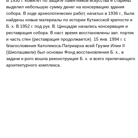
В 1930 г. Комитет по защите памятников искусства и старины
выделил небольшую сумму денег на консервацию здания
собора. В ходе археологических работ, начатых в 1936 г., были
найдены новые материалы по истории Кутаисской крепости и
Б. х. В 1952 г. под рук. В. Цинцадзе начались консервация и
реставрация собора. В наст. время восстановлены зап. портик
и часть стен (реставрация продолжается). 15 янв. 1994 г. с
благословения Католикоса-Патриарха всей Грузии Илии II
(Шиолашвили) был основан Фонд восстановления Б. х., в
задачи к-рого вошла реконструкция Б. х. и всего прилегающего
архитектурного комплекса.