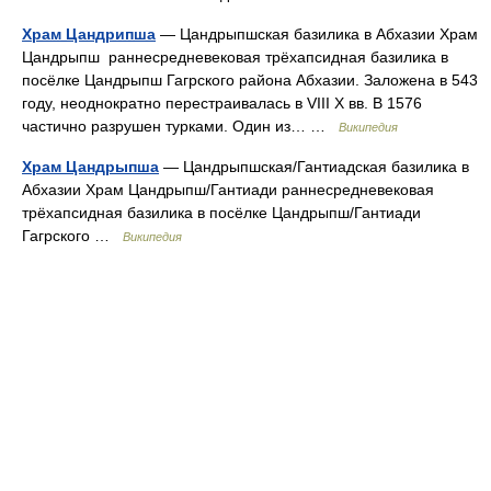
Храм Цандрипша
— Цандрыпшская базилика в Абхазии Храм
Цандрыпш раннесредневековая трёхапсидная базилика в
посёлке Цандрыпш Гагрского района Абхазии. Заложена в 543
году, неоднократно перестраивалась в VIII X вв. В 1576
частично разрушен турками. Один из… …
Википедия
Храм Цандрыпша
— Цандрыпшская/Гантиадская базилика в
Абхазии Храм Цандрыпш/Гантиади раннесредневековая
трёхапсидная базилика в посёлке Цандрыпш/Гантиади
Гагрского …
Википедия