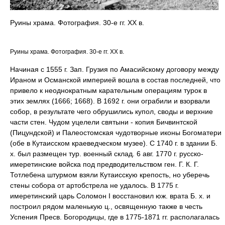
Руины храма. Фотография. 30-е гг. XX в.
Руины храма. Фотография. 30-е гг. XX в.
Начиная с 1555 г. Зап. Грузия по Амасийскому договору между
Ираном и Османской империей вошла в состав последней, что
привело к неоднократным карательным операциям турок в
этих землях (1666; 1668). В 1692 г. они ограбили и взорвали
собор, в результате чего обрушились купол, своды и верхние
части стен. Чудом уцелели святыни - копия Бичвинтской
(Пицундской) и Палеостомская чудотворные иконы Богоматери
(обе в Кутаисском краеведческом музее). С 1740 г. в здании Б.
х. был размещен тур. военный склад. 6 авг. 1770 г. русско-
имеретинские войска под предводительством ген. Г. К. Г.
Тотлебена штурмом взяли Кутаисскую крепость, но уберечь
стены собора от артобстрела не удалось. В 1775 г.
имеретинский царь Соломон I восстановил юж. врата Б. х. и
построил рядом маленькую ц., освященную также в честь
Успения Пресв. Богородицы, где в 1775-1871 гг. располагалась