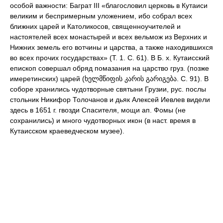
особой важности: Баграт III «благословил церковь в Кутаиси
великим и беспримерным уложением, ибо собрал всех
ближних царей и Католикосов, священноучителей и
настоятелей всех монастырей и всех вельмож из Верхних и
Нижних земель его вотчины и царства, а также находившихся
во всех прочих государствах» (Т. 1. С. 61). В Б. х. Кутаисский
епископ совершал обряд помазания на царство груз. (позже
имеретинских) царей (ხელმწიფის კარის გარიგება. С. 91). В
соборе хранились чудотворные святыни Грузии, рус. послы
стольник Никифор Толочанов и дьяк Алексей Иевлев видели
здесь в 1651 г. гвозди Спасителя, мощи ап. Фомы (не
сохранились) и много чудотворных икон (в наст. время в
Кутаисском краеведческом музее).