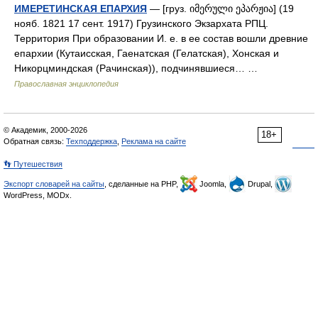
ИМЕРЕТИНСКАЯ ЕПАРХИЯ
— [груз. იმერული ეპარჟია] (19
нояб. 1821 17 сент. 1917) Грузинского Экзархата РПЦ.
Территория При образовании И. е. в ее состав вошли древние
епархии (Кутаисская, Гаенатская (Гелатская), Хонская и
Никорцминдская (Рачинская)), подчинявшиеся… …
Православная энциклопедия
© Академик, 2000-2026
18+
Обратная связь:
Техподдержка
,
Реклама на сайте
👣 Путешествия
Экспорт словарей на сайты
, сделанные на PHP,
Joomla,
Drupal,
WordPress, MODx.