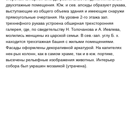
двухэтажные помещения. Юж. и сев. апсиды образуют рукава,
выступающие из общего объема здания и имеющие снаружи
прямоугольные очертания. На уровне 2-го этажа зап.
трехнефного рукава устроена обширная трехсторонняя
галерея, где, по свидетельству Н. Толочанова и А. Иевлева,
молились женщины из царской семьи. В сев.-зап. углу Б. х.
находится трехэтажная башня с жилыми помещениями.
Фасады оформлены декоративной аркатурой. На капителях
нек-рых колонн, как в самом храме, так и в юж. портике,
высечены рельефные изображения животных. Интерьер
собора был украшен мозаикой (утрачена).