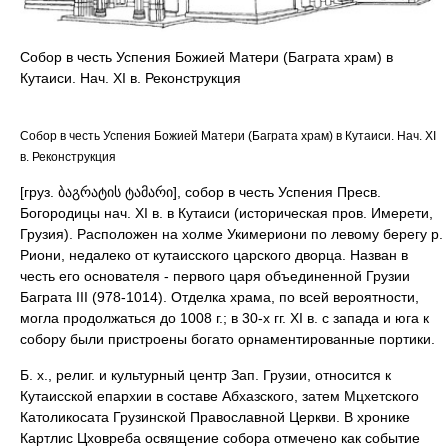
Собор в честь Успения Божией Матери (Баграта храм) в
Кутаиси. Нач. XI в. Реконструкция
Собор в честь Успения Божией Матери (Баграта храм) в Кутаиси. Нач. XI
в. Реконструкция
[груз. ბაგრატის ტამარი], собор в честь Успения Пресв.
Богородицы нач. XI в. в Кутаиси (историческая пров. Имерети,
Грузия). Расположен на холме Укимериони по левому берегу р.
Риони, недалеко от кутаисского царского дворца. Назван в
честь его основателя - первого царя объединенной Грузии
Баграта III (978-1014). Отделка храма, по всей вероятности,
могла продолжаться до 1008 г.; в 30-х гг. XI в. с запада и юга к
собору были пристроены богато орнаментированные портики.
Б. х., религ. и культурный центр Зап. Грузии, относится к
Кутаисской епархии в составе Абхазского, затем Мцхетского
Католикосата Грузинской Православной Церкви. В хронике
Картлис Цховреба освящение собора отмечено как событие