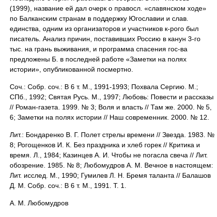
(1999), название ей дал очерк о правосл. «славянском ходе»
по Балканским странам в поддержку Югославии и слав.
единства, одним из организаторов и участников к-рого был
писатель. Анализ причин, поставивших Россию в канун 3-го
тыс. на грань выживания, и программа спасения гос-ва
предложены Б. в последней работе «Заметки на полях
истории», опубликованной посмертно.
Соч.: Собр. соч.: В 6 т. М., 1991-1993; Похвала Сергию. М.;
СПб., 1992; Святая Русь. М., 1997; Любовь: Повести и рассказы
// Роман-газета. 1999. № 3; Воля и власть // Там же. 2000. № 5,
6; Заметки на полях истории // Наш современник. 2000. № 12.
Лит.: Бондаренко В. Г. Полет стрелы времени // Звезда. 1983. №
8; Рогощенков И. К. Без праздника и хлеб горек // Критика и
время. Л., 1984; Казинцев А. И. Чтобы не погасла свеча // Лит.
обозрение. 1985. № 8; Любомудров А. М. Вечное в настоящем:
Лит. исслед. М., 1990; Гумилев Л. Н. Бремя таланта // Балашов
Д. М. Собр. соч.: В 6 т. М., 1991. Т. 1.
А. М. Любомудров