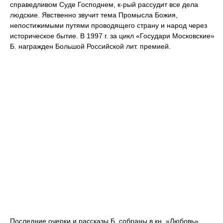
справедливом Суде Господнем, к-рый рассудит все дела
людские. Явственно звучит тема Промысла Божия,
непостижимыми путями проводящего страну и народ через
историческое бытие. В 1997 г. за цикл «Государи Московские»
Б. награжден Большой Российской лит. премией.
Последние очерки и рассказы Б. собраны в кн. «Любовь»