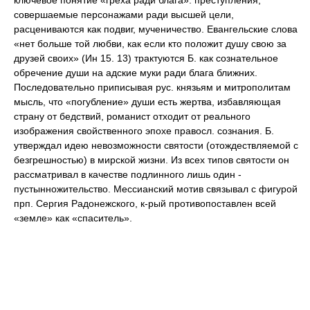
ключевое понятие «греха ради блага»: преступления,
совершаемые персонажами ради высшей цели,
расцениваются как подвиг, мученичество. Евангельские слова
«нет больше той любви, как если кто положит душу свою за
друзей своих» (Ин 15. 13) трактуются Б. как сознательное
обречение души на адские муки ради блага ближних.
Последовательно приписывая рус. князьям и митрополитам
мысль, что «погубление» души есть жертва, избавляющая
страну от бедствий, романист отходит от реального
изображения свойственного эпохе правосл. сознания. Б.
утверждал идею невозможности святости (отождествляемой с
безгрешностью) в мирской жизни. Из всех типов святости он
рассматривал в качестве подлинного лишь один -
пустынножительство. Мессианский мотив связывал с фигурой
прп. Сергия Радонежского, к-рый противопоставлен всей
«земле» как «спаситель».