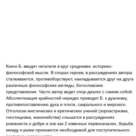
Книги Б. вводят читателя в круг средневек. историко-
философской мысли. В спорах героев, в рассуждениях автора
сталкиваются, противоборствуют, накладываются друг на друга
различные философские взгляды, богословские
представления. Часто автор ведет спор-диалог с самим собой.
Абсолютизация крайностей нередко приводит Б. к дуализму,
противопоставлению духа и плоти, сакрального и мирского.
Отголоски мистических и еретических учений (зороастризма,
гностицизма, манихейства) слышатся в рассуждениях
романиста о добре и зле как 2 извечных первоначалах, борьба
между к-рыми признается необходимой для поступательного