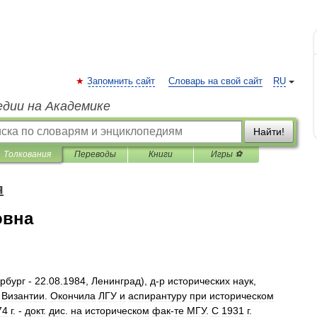
Запомнить сайт
Словарь на свой сайт
RU
едии на Академике
Найти!
Толкования
Переводы
Книги
Игры ⚽
я
овна
рбург
-
22
.
08
.
1984
,
Ленинград
),
д
-
р
исторических
наук
,
Византии
.
Окончила
ЛГУ
и
аспирантуру
при
историческом
74
г
. -
докт
.
дис
.
на
историческом
фак
-
те
МГУ
.
С
1931
г
.