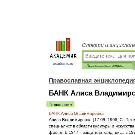
Словари и энциклоп
academic.ru
Православная энциклопедия
Православная энциклопеди
БАНК Алиса Владимир
Толкование
БАНК
Алиса
Владимировна
Алиса
Владимировна
(
17
.
09
.
1906
,
С
.-
Пете
специалист
в
области
культуры
и
искусства
фак
-
те
.
В
1947
г
.
защитила
канд
.
дис
.,
в
19