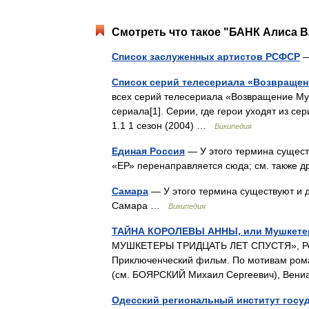
Смотреть что такое "БАНК Алиса В
Список заслуженных артистов РСФСР
Список серий телесериала «Возвращен
всех серий телесериала «Возвращение Му
сериала[1]. Серии, где герои уходят из с
1.1 1 сезон (2004) …
Википедия
Единая Россия
— У этого термина существ
«ЕР» перенаправляется сюда; см. также 
Самара
— У этого термина существуют и д
Самара …
Википедия
ТАЙНА КОРОЛЕВЫ АННЫ, или Мушкетер
МУШКЕТЕРЫ ТРИДЦАТЬ ЛЕТ СПУСТЯ», Росс
Приключенческий фильм. По мотивам рома
(см. БОЯРСКИЙ Михаил Сергеевич), Ве
Одесский региональный институт госу