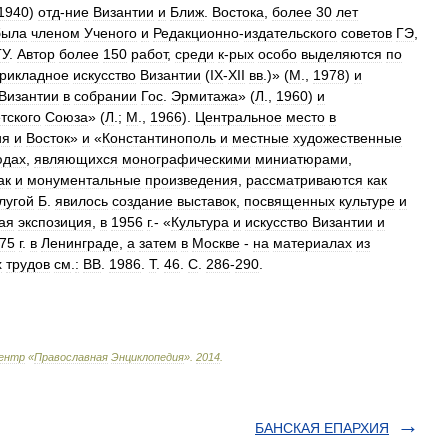
1940
)
отд
-
ние
Византии
и
Ближ
.
Востока
,
более
30
лет
была
членом
Ученого
и
Редакционно
-
издательского
советов
ГЭ
,
ГУ
.
Автор
более
150
работ
,
среди
к
-
рых
особо
выделяются
по
рикладное
искусство
Византии
(
IX
-
XII
вв
.)» (
М
.,
1978
)
и
Византии
в
собрании
Гос
.
Эрмитажа
» (
Л
.,
1960
)
и
тского
Союза
» (
Л
.;
М
.,
1966
).
Центральное
место
в
ия
и
Восток
»
и
«
Константинополь
и
местные
художественные
юдах
,
являющихся
монографическими
миниатюрами
,
ак
и
монументальные
произведения
,
рассматриваются
как
лугой
Б
.
явилось
создание
выставок
,
посвященных
культуре
и
ая
экспозиция
,
в
1956
г
.- «
Культура
и
искусство
Византии
и
75
г
.
в
Ленинграде
,
а
затем
в
Москве
-
на
материалах
из
х
трудов
см
.
:
ВВ
.
1986
.
Т
.
46
.
С
.
286
-
290
.
ентр
«
Православная
Энциклопедия
»
.
2014
.
БАНСКАЯ ЕПАРХИЯ