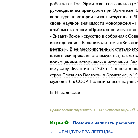
работала
в
Гос
.
Эрмитаже
,
возглавляла
(
с
руководила
аспирантурой
при
Эрмитаже
,
вела
курс
по
истории
визант
.
искусства
в
Л
своей
научной
значимости
монография
«
П
альбомы
-
каталоги
«
Прикладное
искусство
«
Византийское
искусство
в
собраниях
Сове
исследованиях
Б
.
занимали
темы
«
Визант
центры
».
В
ее
многочисленных
статьях
-
эт
памятники
прикладного
искусства
,
так
же
к
полноценные
исторические
источники
.
Зас
искусству
Византии:
в
1932
г
.-
1
-
я
постоянн
стран
Ближнего
Востока
»
в
Эрмитаже
,
в
19
музеев
и
б
-
к
СССР
.
Полный
список
научны
В
.
Н
.
Залесская
Православная
энциклопедия
. -
М
.
:
Церковно
-
научный
ц
Игры ⚽
Поможем написать реферат
«БАНДУРИЕВА ЛЕГЕНДА»