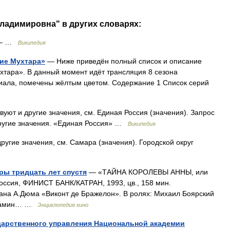
ладимировна" в других словарях:
— …
Википедия
ие Мухтара»
— Ниже приведён полный список и описание
хтара». В данный момент идёт трансляция 8 сезона
ериала, помечены жёлтым цветом. Содержание 1 Список серий
уют и другие значения, см. Единая Россия (значения). Запрос
другие значения. «Единая Россия» …
Википедия
ругие значения, см. Самара (значения). Городской округ
ы тридцать лет спустя
— «ТАЙНА КОРОЛЕВЫ АННЫ, или
ия, ФИНИСТ БАНК/КАТРАН, 1993, цв., 158 мин.
на А.Дюма «Виконт де Бражелон». В ролях: Михаил Боярский
ниамин… …
Энциклопедия кино
дарственного управления Национальной академии