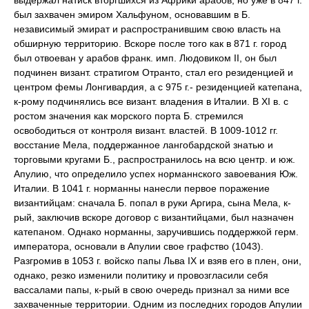
выдержал натиск вторгшихся из Африки арабов, но уже в 847 г.
был захвачен эмиром Хальфуном, основавшим в Б.
независимый эмират и распространившим свою власть на
обширную территорию. Вскоре после того как в 871 г. город
был отвоеван у арабов франк. имп. Людовиком II, он был
подчинен визант. стратигом Отранто, стал его резиденцией и
центром фемы Лонгивардия, а с 975 г.- резиденцией катепана,
к-рому подчинялись все визант. владения в Италии. В XI в. с
ростом значения как морского порта Б. стремился
освободиться от контроля визант. властей. В 1009-1012 гг.
восстание Мела, поддержанное лангобардской знатью и
торговыми кругами Б., распространилось на всю центр. и юж.
Апулию, что определило успех норманнского завоевания Юж.
Италии. В 1041 г. норманны нанесли первое поражение
византийцам: сначала Б. попал в руки Аргира, сына Мела, к-
рый, заключив вскоре договор с византийцами, был назначен
катепаном. Однако норманны, заручившись поддержкой герм.
императора, основали в Апулии свое графство (1043).
Разгромив в 1053 г. войско папы Льва IX и взяв его в плен, они,
однако, резко изменили политику и провозгласили себя
вассалами папы, к-рый в свою очередь признал за ними все
захваченные территории. Одним из последних городов Апулии