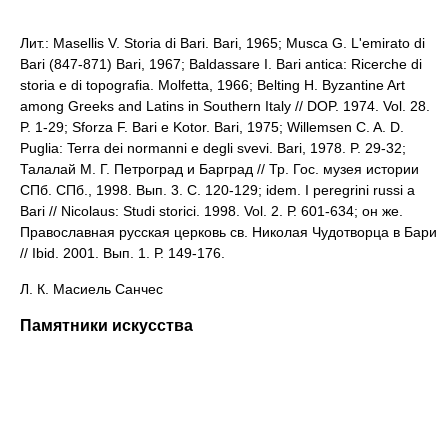
Лит.: Masellis V. Storia di Bari. Bari, 1965; Musca G. L'emirato di
Bari (847-871) Bari, 1967; Baldassare I. Bari antica: Ricerche di
storia e di topografia. Molfetta, 1966; Belting H. Byzantine Art
among Greeks and Latins in Southern Italy // DOP. 1974. Vol. 28.
P. 1-29; Sforza F. Bari e Kotor. Bari, 1975; Willemsen C. A. D.
Puglia: Terra dei normanni e degli svevi. Bari, 1978. P. 29-32;
Талалай М. Г. Петроград и Барград // Тр. Гос. музея истории
СПб. СПб., 1998. Вып. 3. С. 120-129; idem. I peregrini russi a
Bari // Nicolaus: Studi storici. 1998. Vol. 2. Р. 601-634; он же.
Православная русская церковь св. Николая Чудотворца в Бари
// Ibid. 2001. Вып. 1. Р. 149-176.
Л. К. Масиель Санчес
Памятники искусства