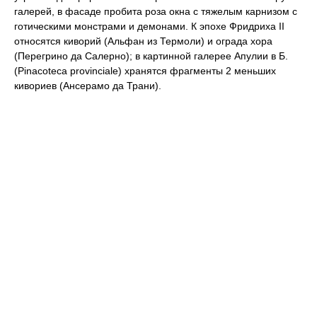
галерей, в фасаде пробита роза окна с тяжелым карнизом с
готическими монстрами и демонами. К эпохе Фридриха II
относятся киворий (Альфан из Термоли) и ограда хора
(Перегрино да Салерно); в картинной галерее Апулии в Б.
(Pinacoteca provinciale) хранятся фрагменты 2 меньших
кивориев (Ансерамо да Трани).