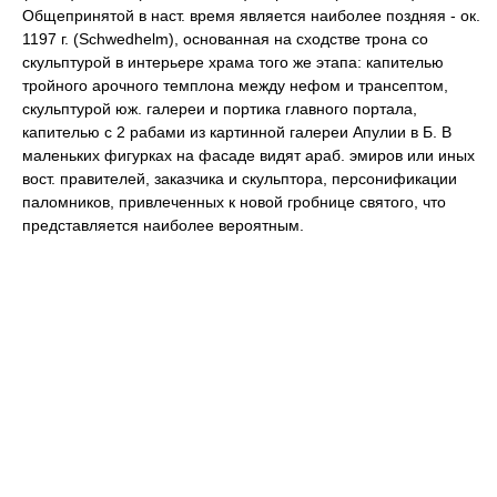
Общепринятой в наст. время является наиболее поздняя - ок.
1197 г. (Schwedhelm), основанная на сходстве трона со
скульптурой в интерьере храма того же этапа: капителью
тройного арочного темплона между нефом и трансептом,
скульптурой юж. галереи и портика главного портала,
капителью с 2 рабами из картинной галереи Апулии в Б. В
маленьких фигурках на фасаде видят араб. эмиров или иных
вост. правителей, заказчика и скульптора, персонификации
паломников, привлеченных к новой гробнице святого, что
представляется наиболее вероятным.