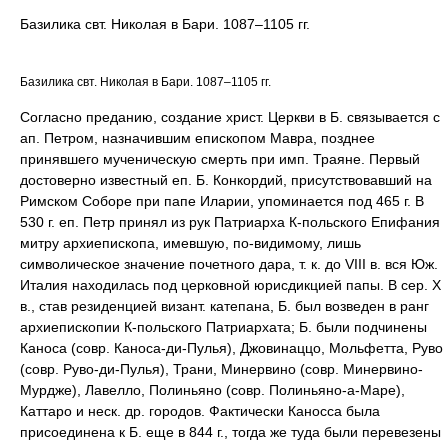
Базилика свт. Николая в Бари. 1087–1105 гг.
Базилика свт. Николая в Бари. 1087–1105 гг.
Согласно преданию, создание христ. Церкви в Б. связывается с
ап. Петром, назначившим епископом Мавра, позднее
принявшего мученическую смерть при имп. Траяне. Первый
достоверно известный еп. Б. Конкордий, присутствовавший на
Римском Соборе при папе Иларии, упоминается под 465 г. В
530 г. еп. Петр принял из рук Патриарха К-польского Епифания
митру архиепископа, имевшую, по-видимому, лишь
символическое значение почетного дара, т. к. до VIII в. вся Юж.
Италия находилась под церковной юрисдикцией папы. В сер. X
в., став резиденцией визант. катепана, Б. был возведен в ранг
архиепископии К-польского Патриархата; Б. были подчинены
Каноса (совр. Каноса-ди-Пулья), Джовинаццо, Мольфетта, Руво
(совр. Руво-ди-Пулья), Трани, Минервино (совр. Минервино-
Мурдже), Лавелло, Полиньяно (совр. Полиньяно-а-Маре),
Каттаро и неск. др. городов. Фактически Каносса была
присоединена к Б. еще в 844 г., тогда же туда были перевезены