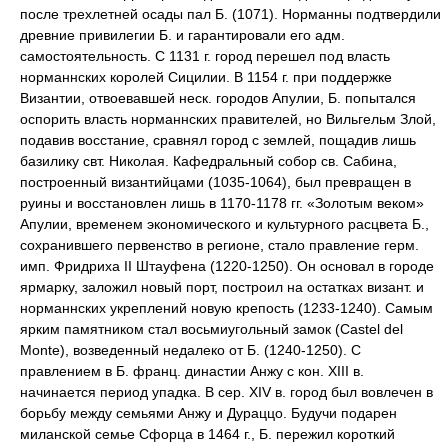
после трехлетней осады пал Б. (1071). Норманны подтвердили
древние привилегии Б. и гарантировали его адм.
самостоятельность. С 1131 г. город перешел под власть
норманнских королей Сицилии. В 1154 г. при поддержке
Византии, отвоевавшей неск. городов Апулии, Б. попытался
оспорить власть норманнских правителей, но Вильгельм Злой,
подавив восстание, сравнял город с землей, пощадив лишь
базилику свт. Николая. Кафедральный собор св. Сабина,
построенный византийцами (1035-1064), был превращен в
руины и восстановлен лишь в 1170-1178 гг. «Золотым веком»
Апулии, временем экономического и культурного расцвета Б.,
сохранившего первенство в регионе, стало правление герм.
имп. Фридриха II Штауфена (1220-1250). Он основал в городе
ярмарку, заложил новый порт, построил на остатках визант. и
норманнских укреплений новую крепость (1233-1240). Самым
ярким памятником стал восьмиугольный замок (Castel del
Monte), возведенный недалеко от Б. (1240-1250). С
правлением в Б. франц. династии Анжу с кон. XIII в.
начинается период упадка. В сер. XIV в. город был вовлечен в
борьбу между семьями Анжу и Дураццо. Будучи подарен
миланской семье Сфорца в 1464 г., Б. пережил короткий