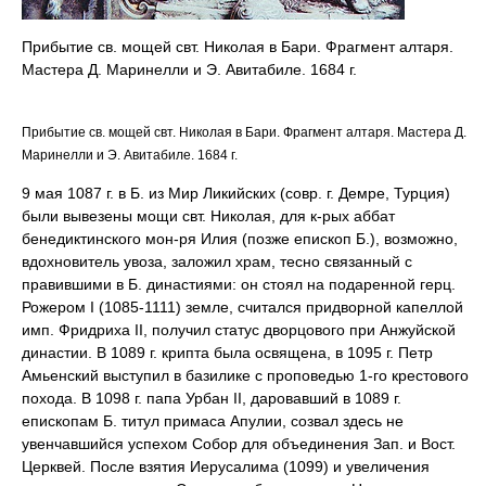
Прибытие св. мощей свт. Николая в Бари. Фрагмент алтаря.
Мастера Д. Маринелли и Э. Авитабиле. 1684 г.
Прибытие св. мощей свт. Николая в Бари. Фрагмент алтаря. Мастера Д.
Маринелли и Э. Авитабиле. 1684 г.
9 мая 1087 г. в Б. из Мир Ликийских (совр. г. Демре, Турция)
были вывезены мощи свт. Николая, для к-рых аббат
бенедиктинского мон-ря Илия (позже епископ Б.), возможно,
вдохновитель увоза, заложил храм, тесно связанный с
правившими в Б. династиями: он стоял на подаренной герц.
Рожером I (1085-1111) земле, считался придворной капеллой
имп. Фридриха II, получил статус дворцового при Анжуйской
династии. В 1089 г. крипта была освящена, в 1095 г. Петр
Амьенский выступил в базилике с проповедью 1-го крестового
похода. В 1098 г. папа Урбан II, даровавший в 1089 г.
епископам Б. титул примаса Апулии, созвал здесь не
увенчавшийся успехом Собор для объединения Зап. и Вост.
Церквей. После взятия Иерусалима (1099) и увеличения