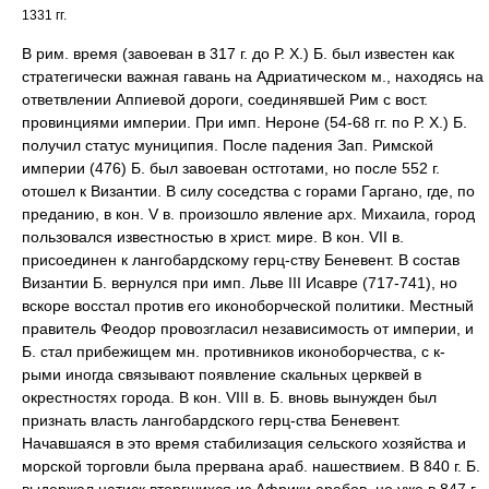
1331 гг.
В рим. время (завоеван в 317 г. до Р. Х.) Б. был известен как
стратегически важная гавань на Адриатическом м., находясь на
ответвлении Аппиевой дороги, соединявшей Рим с вост.
провинциями империи. При имп. Нероне (54-68 гг. по Р. Х.) Б.
получил статус муниципия. После падения Зап. Римской
империи (476) Б. был завоеван остготами, но после 552 г.
отошел к Византии. В силу соседства с горами Гаргано, где, по
преданию, в кон. V в. произошло явление арх. Михаила, город
пользовался известностью в христ. мире. В кон. VII в.
присоединен к лангобардскому герц-ству Беневент. В состав
Византии Б. вернулся при имп. Льве III Исавре (717-741), но
вскоре восстал против его иконоборческой политики. Местный
правитель Феодор провозгласил независимость от империи, и
Б. стал прибежищем мн. противников иконоборчества, с к-
рыми иногда связывают появление скальных церквей в
окрестностях города. В кон. VIII в. Б. вновь вынужден был
признать власть лангобардского герц-ства Беневент.
Начавшаяся в это время стабилизация сельского хозяйства и
морской торговли была прервана араб. нашествием. В 840 г. Б.