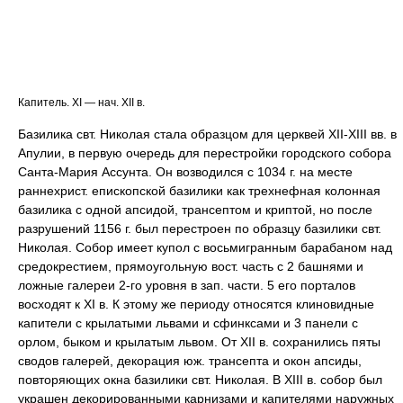
Капитель. XI — нач. XII в.
Базилика свт. Николая стала образцом для церквей XII-XIII вв. в
Апулии, в первую очередь для перестройки городского собора
Санта-Мария Ассунта. Он возводился с 1034 г. на месте
раннехрист. епископской базилики как трехнефная колонная
базилика с одной апсидой, трансептом и криптой, но после
разрушений 1156 г. был перестроен по образцу базилики свт.
Николая. Собор имеет купол с восьмигранным барабаном над
средокрестием, прямоугольную вост. часть с 2 башнями и
ложные галереи 2-го уровня в зап. части. 5 его порталов
восходят к XI в. К этому же периоду относятся клиновидные
капители с крылатыми львами и сфинксами и 3 панели с
орлом, быком и крылатым львом. От XII в. сохранились пяты
сводов галерей, декорация юж. трансепта и окон апсиды,
повторяющих окна базилики свт. Николая. В XIII в. собор был
украшен декорированными карнизами и капителями наружных