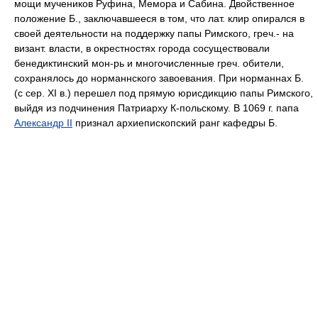
мощи мучеников Руфина, Мемора и Сабина. Двойственное
положение Б., заключавшееся в том, что лат. клир опирался в
своей деятельности на поддержку папы Римского, греч.- на
визант. власти, в окрестностях города сосуществовали
бенедиктинский мон-рь и многочисленные греч. обители,
сохранялось до норманнского завоевания. При норманнах Б.
(с сер. XI в.) перешел под прямую юрисдикцию папы Римского,
выйдя из подчинения Патриарху К-польскому. В 1069 г. папа
Александр II
признал архиепископский ранг кафедры Б.