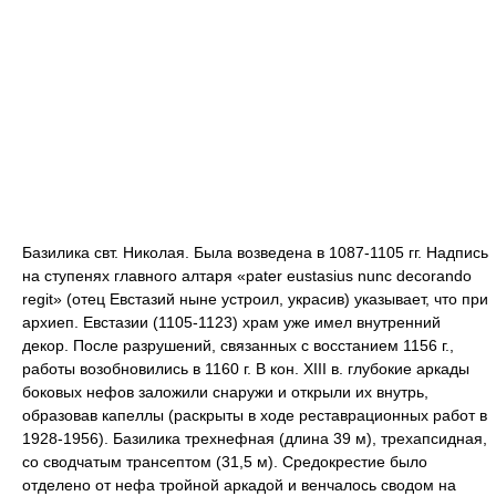
Базилика свт. Николая. Была возведена в 1087-1105 гг. Надпись
на ступенях главного алтаря «pater eustasius nunc decorando
regit» (отец Евстазий ныне устроил, украсив) указывает, что при
архиеп. Евстазии (1105-1123) храм уже имел внутренний
декор. После разрушений, связанных с восстанием 1156 г.,
работы возобновились в 1160 г. В кон. XIII в. глубокие аркады
боковых нефов заложили снаружи и открыли их внутрь,
образовав капеллы (раскрыты в ходе реставрационных работ в
1928-1956). Базилика трехнефная (длина 39 м), трехапсидная,
со сводчатым трансептом (31,5 м). Средокрестие было
отделено от нефа тройной аркадой и венчалось сводом на