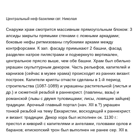
Центральный неф базилики свт. Николая
Снаружи храм смотрится массивным прямоугольным блоком: 3
апсиды закрыты прямыми стенами с ложными аркадами;
боковые нефы ритмизованы глубокими арками между
контрфорсами. К зап. фасаду примыкают 2 башни, фасад
разделен натрое пилястрами и подчеркнуто вертикален,
центральное прясло выше, чем обе башни. Храм был обильно
украшен скульптурным декором. Часть рельефов, капителей и
карнизов (сейчас в музее храма) происходит из ранних визант.
построек. Капители крипты отчасти сделаны в 1-й период
строительства (1087-1089) и украшены растительной (листья и
др.) и сюжетной резьбой в раннехрист. (павлины, вазы) и
романской (львы с двумя туловищами; лисы, ловящие зайцев)
традиции. Арочный главный портал (нач. XII в.?) украшен
тонкой резьбой на тему Евхаристии, восходящей к раннехрист.
и визант. традиции. Декор хора был исполнен ок. 1130 г.:
престол и киворий с капителями и ангелами, головами орлов и
баранов; епископский трон был выполнен не ранее сер. XII в.