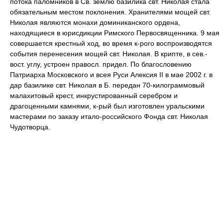
потока паломников в Св. землю базилика свт. Николая стала
обязательным местом поклонения. Хранителями мощей свт.
Николая являются монахи доминиканского ордена,
находящиеся в юрисдикции Римского Первосвященника. 9 мая
совершается крестный ход, во время к-рого воспроизводятся
события перенесения мощей свт. Николая. В крипте, в сев.-
вост. углу, устроен правосл. придел. По благословению
Патриарха Московского и всея Руси Алексия II в мае 2002 г. в
дар базилике свт. Николая в Б. передан 70-килограммовый
малахитовый крест, инкрустированный серебром и
драгоценными камнями, к-рый был изготовлен уральскими
мастерами по заказу итало-российского Фонда свт. Николая
Чудотворца.