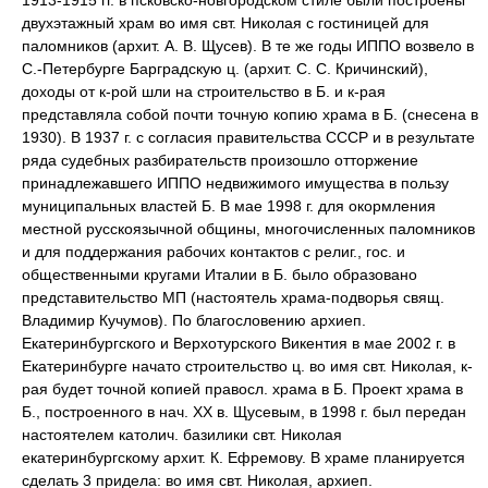
1913-1915 гг. в псковско-новгородском стиле были построены
двухэтажный храм во имя свт. Николая с гостиницей для
паломников (архит. А. В. Щусев). В те же годы ИППО возвело в
С.-Петербурге Барградскую ц. (архит. С. С. Кричинский),
доходы от к-рой шли на строительство в Б. и к-рая
представляла собой почти точную копию храма в Б. (снесена в
1930). В 1937 г. с согласия правительства СССР и в результате
ряда судебных разбирательств произошло отторжение
принадлежавшего ИППО недвижимого имущества в пользу
муниципальных властей Б. В мае 1998 г. для окормления
местной русскоязычной общины, многочисленных паломников
и для поддержания рабочих контактов с религ., гос. и
общественными кругами Италии в Б. было образовано
представительство МП (настоятель храма-подворья свящ.
Владимир Кучумов). По благословению архиеп.
Екатеринбургского и Верхотурского Викентия в мае 2002 г. в
Екатеринбурге начато строительство ц. во имя свт. Николая, к-
рая будет точной копией правосл. храма в Б. Проект храма в
Б., построенного в нач. ХХ в. Щусевым, в 1998 г. был передан
настоятелем католич. базилики свт. Николая
екатеринбургскому архит. К. Ефремову. В храме планируется
сделать 3 придела: во имя свт. Николая, архиеп.