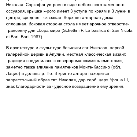
Николая. Саркофаг устроен в виде небольшого каменного
оссуария, крышка к-рого имеет 3 уступа по краям и 3 лунки в
центре, средняя - сквозная. Верхняя алтарная доска
сплошная, боковая сторона стола имеет арочное отверстие-
трансенну для сбора мира (Schettini F. La basilica di San Nicola
di Bari. Bari, 1967).
В архитектуре и скульптуре базилики свт. Николая, первой
галерейной церкви в Апулии, местная классическая визант.
традиция соединилась с северороманскими элементами;
заметно также влияние памятников Монте-Кассино (обл.
Лацио) и долины р. По. В крипте алтаря находится
запрестольный образ свт. Николая, дар серб. царя Уроша III,
знак благодарности за чудесное возвращение ему зрения.