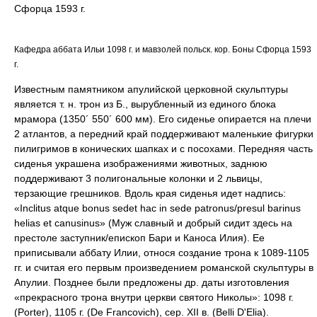
Сфорца 1593 г.
Кафедра аббата Ильи 1098 г. и мавзолей польск. кор. Боны Сфорца 1593
г.
Известным памятником апулийской церковной скульптуры
является т. н. трон из Б., вырубленный из единого блока
мрамора (1350´ 550´ 600 мм). Его сиденье опирается на плечи
2 атлантов, а передний край поддерживают маленькие фигурки
пилигримов в конических шапках и с посохами. Передняя часть
сиденья украшена изображениями животных, заднюю
поддерживают 3 полигональные колонки и 2 львицы,
терзающие грешников. Вдоль края сиденья идет надпись:
«Inclitus atque bonus sedet hac in sede patronus/presul barinus
helias et canusinus» (Муж славный и добрый сидит здесь на
престоле заступник/епископ Бари и Каноса Илия). Ее
приписывали аббату Илии, относя создание трона к 1089-1105
гг. и считая его первым произведением романской скульптуры в
Апулии. Позднее были предложены др. даты изготовления
«прекрасного трона внутри церкви святого Николы»: 1098 г.
(Porter), 1105 г. (De Francovich), сер. XII в. (Belli D'Elia).