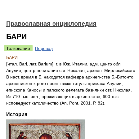
Православная энциклопедия
БАРИ
Толкование
Перевод
БАРИ
[итал. Bari, лат. Barium], г. в Юж. Италии, адм. центр обл.
Апулия, центр почитания свт. Николая, архиеп. Мирликийского.
В наст. время в Б. находится кафедра архиеп-ства Б.-Битонто,
архиепископ к-рого носит также титулы примаса Апулии,
епископа Каносы и папского делегата базилики свт. Николая.
Из 710 тыс. чел., проживающих в архиеп-стве, 600 тыс.
исповедуют католичество (An. Pont. 2001. P. 82).
История