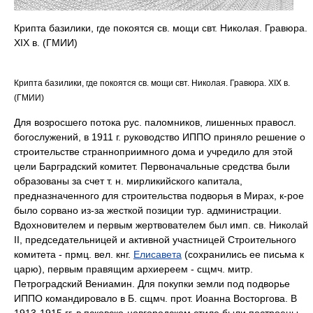
Крипта базилики, где покоятся св. мощи свт. Николая. Гравюра.
XIX в. (ГМИИ)
Крипта базилики, где покоятся св. мощи свт. Николая. Гравюра. XIX в.
(ГМИИ)
Для возросшего потока рус. паломников, лишенных правосл.
богослужений, в 1911 г. руководство ИППО приняло решение о
строительстве странноприимного дома и учредило для этой
цели Барградский комитет. Первоначальные средства были
образованы за счет т. н. мирликийского капитала,
предназначенного для строительства подворья в Мирах, к-рое
было сорвано из-за жесткой позиции тур. администрации.
Вдохновителем и первым жертвователем был имп. св. Николай
II, председательницей и активной участницей Строительного
комитета - прмц. вел. кнг.
Елисавета
(сохранились ее письма к
царю), первым правящим архиереем - сщмч. митр.
Петроградский Вениамин. Для покупки земли под подворье
ИППО командировало в Б. сщмч. прот. Иоанна Восторгова. В