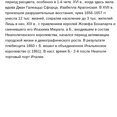
период расцвета, особенно в 1-й четв. XVI в., когда здесь жила
вдова Джан Галеаццо Сфорца, Изабелла Арагонская. В XVII в.
произошли разрушительные восстания, чума 1656-1657 гг.
унесла 12 тыс. жизней, сократив население до 3 тыс. жителей.
Лишь в нач. XIX в., с правлением королей Жозефа Бонапарта и
сменившего его Иоахима Мюрата, в Б., входившем в состав
Неаполитанского королевства, начался период активизации
городской жизни и демографического роста. В результате
плебисцита 1860 г. Б. вошел в объединенное Итальянское
королевство (с 1861). В наст. время Б.- 2-й после Неаполя
торговый порт Италии.