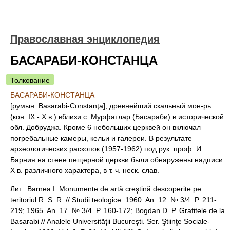
Православная энциклопедия
БАСАРАБИ-КОНСТАНЦА
Толкование
БАСАРАБИ-КОНСТАНЦА
[румын. Basarabi-Constanţa], древнейший скальный мон-рь
(кон. IX - Х в.) вблизи с. Мурфатлар (Басараби) в исторической
обл. Добруджа. Кроме 6 небольших церквей он включал
погребальные камеры, кельи и галереи. В результате
археологических раскопок (1957-1962) под рук. проф. И.
Барния на стене пещерной церкви были обнаружены надписи
Х в. различного характера, в т. ч. неск. слав.
Лит.: Barnea I. Monumente de artă creştină descoperite pe
teritoriul R. S. R. // Studii teologice. 1960. An. 12. № 3/4. P. 211-
219; 1965. An. 17. № 3/4. P. 160-172; Bogdan D. P. Grafitele de la
Basarabi // Analele Universităţii Bucureşti. Ser. Ştiinţe Sociale-