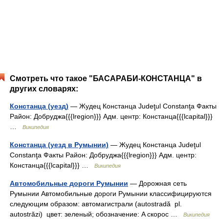
Смотреть что такое "БАСАРАБИ-КОНСТАНЦА" в
других словарях:
Констанца (уезд)
— Жудец Констанца Judeţul Constanţa Факты
Район: Добруджа{{{lregion}}} Адм. центр: Констанца{{{lcapital}}}
…
Википедия
Констанца (уезд в Румынии)
— Жудец Констанца Judeţul
Constanţa Факты Район: Добруджа{{{lregion}}} Адм. центр:
Констанца{{{lcapital}}} …
Википедия
Автомобильные дороги Румынии
— Дорожная сеть
Румынии Автомобильные дороги Румынии классифицируются
следующим образом: автомагистрали (autostradă pl.
autostrăzi) цвет: зеленый; обозначение: A скорос …
Википедия