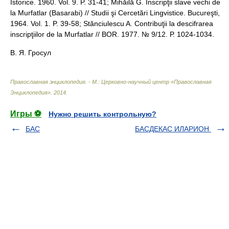
Istorice. 1960. Vol. 9. P. 31-41; Mihăilă G. Inscripţii slave vechi de
la Murfatlar (Basarabi) // Studii şi Cercetări Lingvistice. Bucureşti,
1964. Vol. 1. P. 39-58; Stănciulescu A. Contribuţii la descifrarea
inscripţiilor de la Murfatlar // BOR. 1977. № 9/12. Р. 1024-1034.
В. Я. Гросул
Православная энциклопедия. - М.: Церковно-научный центр «Православная
Энциклопедия»
.
2014
.
Игры ⚽
Нужно решить контрольную?
БАС
БАСДЕКАС ИЛАРИОН