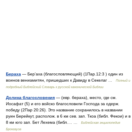
Бераха
— Бер’аха (благословляющий) (1Пар.12:3 ) один из
воинов вениамитян, пришедших к Давиду в Секелаг …
Полный и
подробный Библейский Словарь к русской канонической Библии
Долина благословения
— (евр. бераха), место, где см.
Иосафат (5) и его войско благословили Господа за одерж.
победу (2Пар 20:26). Это название сохранилось в названии
руин Берейкут, располож. в 6 км сев. зап. Ткоа (библ. Фекои) и в
8 км юго зап. Бет Лехема (библ.… …
Библейская энциклопедия
Брокгауза