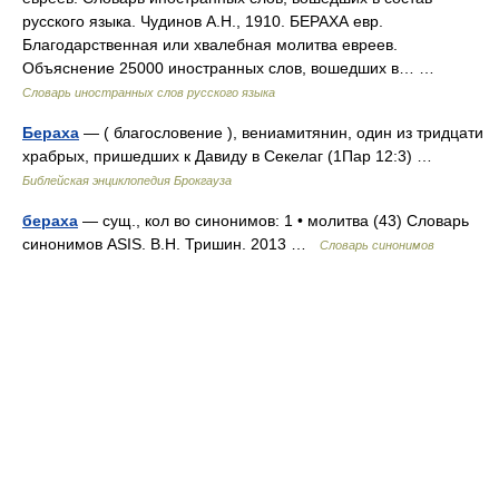
русского языка. Чудинов А.Н., 1910. БЕРАХА евр.
Благодарственная или хвалебная молитва евреев.
Объяснение 25000 иностранных слов, вошедших в… …
Словарь иностранных слов русского языка
Бераха
— ( благословение ), вениамитянин, один из тридцати
храбрых, пришедших к Давиду в Секелаг (1Пар 12:3) …
Библейская энциклопедия Брокгауза
бераха
— сущ., кол во синонимов: 1 • молитва (43) Словарь
синонимов ASIS. В.Н. Тришин. 2013 …
Словарь синонимов