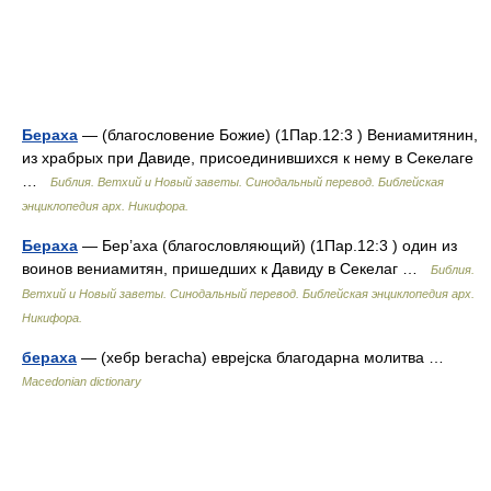
Бераха
— (благословение Божие) (1Пар.12:3 ) Вениамитянин,
из храбрых при Давиде, присоединившихся к нему в Секелаге
…
Библия. Ветхий и Новый заветы. Синодальный перевод. Библейская
энциклопедия арх. Никифора.
Бераха
— Бер’аха (благословляющий) (1Пар.12:3 ) один из
воинов вениамитян, пришедших к Давиду в Секелаг …
Библия.
Ветхий и Новый заветы. Синодальный перевод. Библейская энциклопедия арх.
Никифора.
бераха
— (хебр beracha) еврејска благодарна молитва …
Macedonian dictionary