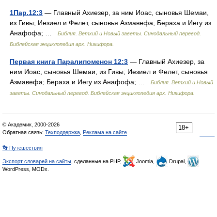
1Пар.12:3
— Главный Ахиезер, за ним Иоас, сыновья Шемаи,
из Гивы; Иезиел и Фелет, сыновья Азмавефа; Бераха и Иегу из
Анафофа; …
Библия. Ветхий и Новый заветы. Синодальный перевод.
Библейская энциклопедия арх. Никифора.
Первая книга Паралипоменон 12:3
— Главный Ахиезер, за
ним Иоас, сыновья Шемаи, из Гивы; Иезиел и Фелет, сыновья
Азмавефа; Бераха и Иегу из Анафофа; …
Библия. Ветхий и Новый
заветы. Синодальный перевод. Библейская энциклопедия арх. Никифора.
© Академик, 2000-2026
18+
Обратная связь:
Техподдержка
,
Реклама на сайте
👣 Путешествия
Экспорт словарей на сайты
, сделанные на PHP,
Joomla,
Drupal,
WordPress, MODx.