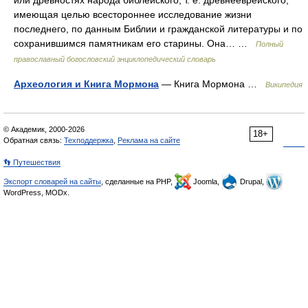
или древностях народа библейского, т. е. древнееврейского,
имеющая целью всестороннее исследование жизни
последнего, по данным Библии и гражданской литературы и по
сохранившимся памятникам его старины. Она… …
Полный
православный богословский энциклопедический словарь
Археология и Книга Мормона
— Книга Мормона …
Википедия
© Академик, 2000-2026
18+
Обратная связь:
Техподдержка
,
Реклама на сайте
👣 Путешествия
Экспорт словарей на сайты
, сделанные на PHP,
Joomla,
Drupal,
WordPress, MODx.