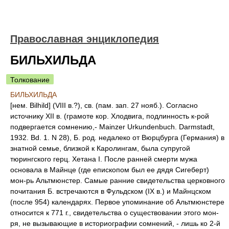
Православная энциклопедия
БИЛЬХИЛЬДА
Толкование
БИЛЬХИЛЬДА
[нем. Bilhild] (VIII в.?), св. (пам. зап. 27 нояб.). Согласно
источнику XII в. (грамоте кор. Хлодвига, подлинность к-рой
подвергается сомнению,- Mainzer Urkundenbuch. Darmstadt,
1932. Bd. 1. N 28), Б. род. недалеко от Вюрцбурга (Германия) в
знатной семье, близкой к Каролингам, была супругой
тюрингского герц. Хетана I. После ранней смерти мужа
основала в Майнце (где епископом был ее дядя Сигеберт)
мон-рь Альтмюнстер. Самые ранние свидетельства церковного
почитания Б. встречаются в Фульдском (IX в.) и Майнцском
(после 954) календарях. Первое упоминание об Альтмюнстере
относится к 771 г., свидетельства о существовании этого мон-
ря, не вызывающие в историографии сомнений, - лишь ко 2-й