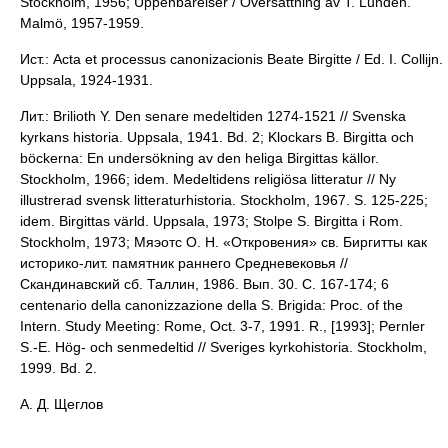
Stockholm, 1956; Uppenbarelser / Översättning av T. Lundén.
Malmö, 1957-1959.
Ист.: Acta et processus canonizacionis Beate Birgitte / Ed. I. Collijn.
Uppsala, 1924-1931.
Лит.: Brilioth Y. Den senare medeltiden 1274-1521 // Svenska
kyrkans historia. Uppsala, 1941. Bd. 2; Klockars B. Birgitta och
böckerna: En undersökning av den heliga Birgittas källor.
Stockholm, 1966; idem. Medeltidens religiösa litteratur // Ny
illustrerad svensk litteraturhistoria. Stockholm, 1967. S. 125-225;
idem. Birgittas värld. Uppsala, 1973; Stolpe S. Birgitta i Rom.
Stockholm, 1973; Мяэотс О. Н. «Откровения» св. Биргитты как
историко-лит. памятник раннего Средневековья //
Скандинавский сб. Таллин, 1986. Вып. 30. С. 167-174; 6
centenario della canonizzazione della S. Brigida: Proc. of the
Intern. Study Meeting: Rome, Oct. 3-7, 1991. R., [1993]; Pernler
S.-E. Hög- och senmedeltid // Sveriges kyrkohistoria. Stockholm,
1999. Bd. 2.
А. Д. Щеглов