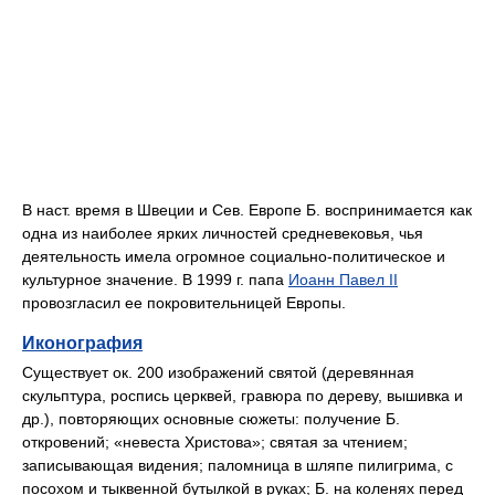
В наст. время в Швеции и Сев. Европе Б. воспринимается как
одна из наиболее ярких личностей средневековья, чья
деятельность имела огромное социально-политическое и
культурное значение. В 1999 г. папа
Иоанн Павел II
провозгласил ее покровительницей Европы.
Иконография
Существует ок. 200 изображений святой (деревянная
скульптура, роспись церквей, гравюра по дереву, вышивка и
др.), повторяющих основные сюжеты: получение Б.
откровений; «невеста Христова»; святая за чтением;
записывающая видения; паломница в шляпе пилигрима, с
посохом и тыквенной бутылкой в руках; Б. на коленях перед