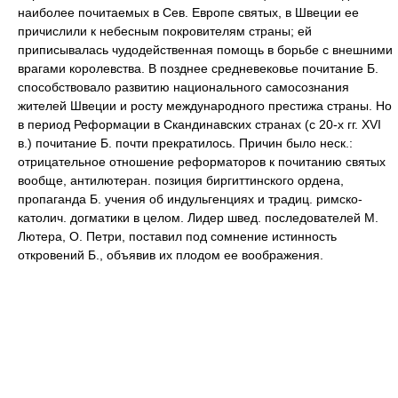
наиболее почитаемых в Сев. Европе святых, в Швеции ее
причислили к небесным покровителям страны; ей
приписывалась чудодейственная помощь в борьбе с внешними
врагами королевства. В позднее средневековье почитание Б.
способствовало развитию национального самосознания
жителей Швеции и росту международного престижа страны. Но
в период Реформации в Скандинавских странах (с 20-х гг. XVI
в.) почитание Б. почти прекратилось. Причин было неск.:
отрицательное отношение реформаторов к почитанию святых
вообще, антилютеран. позиция биргиттинского ордена,
пропаганда Б. учения об индульгенциях и традиц. римско-
католич. догматики в целом. Лидер швед. последователей М.
Лютера, О. Петри, поставил под сомнение истинность
откровений Б., объявив их плодом ее воображения.