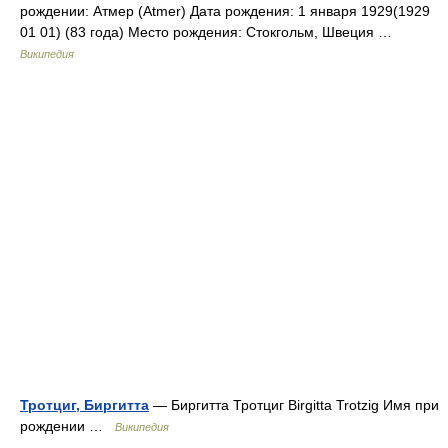
рождении: Атмер (Atmer) Дата рождения: 1 января 1929(1929
01 01) (83 года) Место рождения: Стокгольм, Швеция …
Википедия
Тротциг, Биргитта
— Биргитта Тротциг Birgitta Trotzig Имя при
рождении …
Википедия