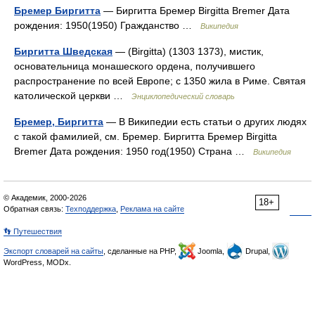
Бремер Биргитта
— Биргитта Бремер Birgitta Bremer Дата
рождения: 1950(1950) Гражданство …
Википедия
Биргитта Шведская
— (Birgitta) (1303 1373), мистик,
основательница монашеского ордена, получившего
распространение по всей Европе; с 1350 жила в Риме. Святая
католической церкви …
Энциклопедический словарь
Бремер, Биргитта
— В Википедии есть статьи о других людях
с такой фамилией, см. Бремер. Биргитта Бремер Birgitta
Bremer Дата рождения: 1950 год(1950) Страна …
Википедия
© Академик, 2000-2026
18+
Обратная связь:
Техподдержка
,
Реклама на сайте
👣 Путешествия
Экспорт словарей на сайты
, сделанные на PHP,
Joomla,
Drupal,
WordPress, MODx.