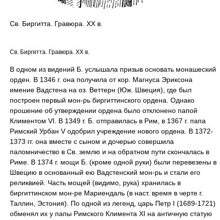
Св. Биргитта. Гравюра. ХХ в.
Св. Биргитта. Гравюра. ХХ в.
В одном из видений Б. услышала призыв основать монашеский
орден. В 1346 г. она получила от кор. Магнуса Эриксона
имение Вадстена на оз. Веттерн (Юж. Швеция), где был
построен первый мон-рь биргиттинского ордена. Однако
прошение об утверждении ордена было отклонено папой
Климентом VI. В 1349 г. Б. отправилась в Рим, в 1367 г. папа
Римский Урбан V одобрил учреждение нового ордена. В 1372-
1373 гг. она вместе с сыном и дочерью совершила
паломничество в Св. землю и на обратном пути скончалась в
Риме. В 1374 г. мощи Б. (кроме одной руки) были перевезены в
Швецию в основанный ею Вадстенский мон-рь и стали его
реликвией. Часть мощей (видимо, рука) хранилась в
биргиттинском мон-ре Мариендаль (в наст. время в черте г.
Таллин, Эстония). По одной из легенд, царь Петр I (1689-1721)
обменял их у папы Римского Климента XI на античную статую