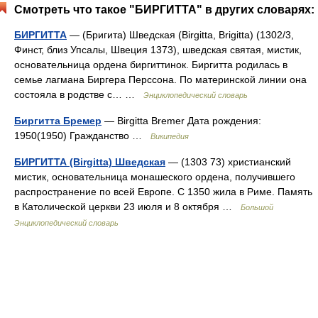
Смотреть что такое "БИРГИТТА" в других словарях:
БИРГИТТА
— (Бригита) Шведская (Birgitta, Brigitta) (1302/3,
Финст, близ Упсалы, Швеция 1373), шведская святая, мистик,
основательница ордена биргиттинок. Биргитта родилась в
семье лагмана Биргера Перссона. По материнской линии она
состояла в родстве с… …
Энциклопедический словарь
Биргитта Бремер
— Birgitta Bremer Дата рождения:
1950(1950) Гражданство …
Википедия
БИРГИТТА (Birgitta) Шведская
— (1303 73) христианский
мистик, основательница монашеского ордена, получившего
распространение по всей Европе. С 1350 жила в Риме. Память
в Католической церкви 23 июля и 8 октября …
Большой
Энциклопедический словарь