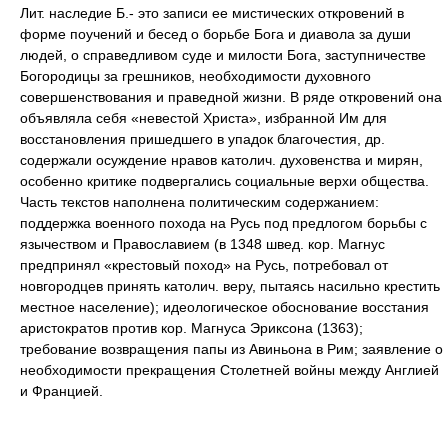
Лит. наследие Б.- это записи ее мистических откровений в
форме поучений и бесед о борьбе Бога и диавола за души
людей, о справедливом суде и милости Бога, заступничестве
Богородицы за грешников, необходимости духовного
совершенствования и праведной жизни. В ряде откровений она
объявляла себя «невестой Христа», избранной Им для
восстановления пришедшего в упадок благочестия, др.
содержали осуждение нравов католич. духовенства и мирян,
особенно критике подвергались социальные верхи общества.
Часть текстов наполнена политическим содержанием:
поддержка военного похода на Русь под предлогом борьбы с
язычеством и Православием (в 1348 швед. кор. Магнус
предпринял «крестовый поход» на Русь, потребовал от
новгородцев принять католич. веру, пытаясь насильно крестить
местное население); идеологическое обоснование восстания
аристократов против кор. Магнуса Эриксона (1363);
требование возвращения папы из Авиньона в Рим; заявление о
необходимости прекращения Столетней войны между Англией
и Францией.