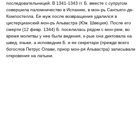
последовательницей. В 1341-1343 гг. Б. вместе с супругом
совершила паломничество в Испанию, в мон-рь Сантьяго-де-
Компостелла. Ее муж после возвращения удалился в
цистерцианский мон-рь Альвастра (Юж. Швеция). После его
смерти (12 февр. 1344) Б. поселилась рядом с мон-рем, во
время молитвы у нее были видения, к-рые она диктовала на
швед. языке, а исповедник Б. и ее секретари (прежде всего
богослов Петрус Олави, приор мон-ря Альвастра) записывали
откровения на латыни.