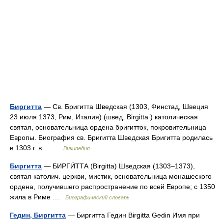
Биргитта
— Св. Бригитта Шведская (1303, Финстад, Швеция
23 июля 1373, Рим, Италия) (швед. Birgitta ) католическая
святая, основательница ордена бригитток, покровительница
Европы. Биография св. Бригитта Шведская Бригитта родилась
в 1303 г. в… …
Википедия
Биргитта
— БИРГИ́ТТА (Birgitta) Шведская (1303–1373),
святая католич. церкви, мистик, основательница монашеского
ордена, получившего распространение по всей Европе; с 1350
жила в Риме …
Биографический словарь
Гедин, Биргитта
— Биргитта Гедин Birgitta Gedin Имя при