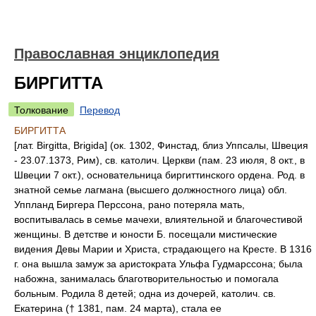
Православная энциклопедия
БИРГИТТА
Толкование
Перевод
БИРГИТТА
[лат. Birgitta, Brigida] (ок. 1302, Финстад, близ Уппсалы, Швеция
- 23.07.1373, Рим), св. католич. Церкви (пам. 23 июля, 8 окт., в
Швеции 7 окт.), основательница биргиттинского ордена. Род. в
знатной семье лагмана (высшего должностного лица) обл.
Уппланд Биргера Перссона, рано потеряла мать,
воспитывалась в семье мачехи, влиятельной и благочестивой
женщины. В детстве и юности Б. посещали мистические
видения Девы Марии и Христа, страдающего на Кресте. В 1316
г. она вышла замуж за аристократа Ульфа Гудмарссона; была
набожна, занималась благотворительностью и помогала
больным. Родила 8 детей; одна из дочерей, католич. св.
Екатерина († 1381, пам. 24 марта), стала ее