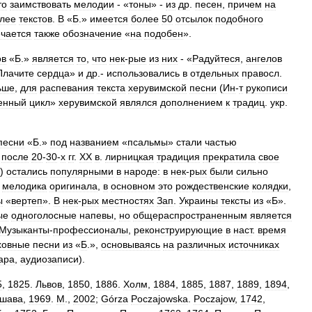
то
заимствовать
мелодии
- «
тоны
» -
из
др
.
песен
,
причем
на
лее
текстов
.
В
«
Б
.»
имеется
более
50
отсылок
подобного
ечается
также
обозначение
«
на
подобен
».
ов
«
Б
.»
является
то
,
что
нек
-
рые
из
них
- «
Радуйтеся
,
ангелов
Плачите
сердца
»
и
др
.-
использовались
в
отдельных
правосл
.
ьше
,
для
распевания
текста
херувимской
песни
(
Ин
-
т
рукописи
енный
цикл
»
херувимской
являлся
дополнением
к
традиц
.
укр
.
песни
«
Б
.»
под
названием
«
псальмы
»
стали
частью
после
20
-
30
-
х
гг
.
XX
в
.
лирницкая
традиция
прекратила
свое
»)
остались
популярными
в
народе:
в
нек
-
рых
были
сильно
мелодика
оригинала
,
в
основном
это
рождественские
колядки
,
ы
«
вертеп
».
В
нек
-
рых
местностях
Зап
.
Украины
тексты
из
«
Б
».
ые
одноголосные
напевы
,
но
общераспространенным
является
Музыканты
-
профессионалы
,
реконструирующие
в
наст
.
время
ховные
песни
из
«
Б
.»,
основываясь
на
различных
источниках
ара
,
аудиозаписи
).
5
,
1825
.
Львов
,
1850
,
1886
.
Холм
,
1884
,
1885
,
1887
,
1889
,
1894
,
шава
,
1969
.
М
.,
2002
;
Górza
Poczajowska
.
Poczajow
,
1742
,