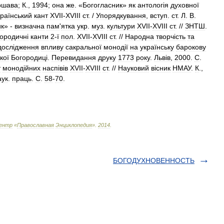
ршава
;
К
.,
1994
;
она
же
. «
Богогласник
»
як
антологiя
духовноï
краïнський
кант
ХVII
-
ХVIII
ст
. /
Упорядкування
,
вступ
.
ст
.
Л
.
В
.
ик
» -
визначна
пам
'
ятка
укр
.
муз
.
культури
XVII
-
XVIII
ст
. //
ЗНТШ
.
ородичнi
канти
2
-
ï
пол
.
XVII
-
XVIII
ст
. //
Народна
творчiсть
та
дослiдження
впливу
сакральноï
монодiï
на
украïнську
барокову
коï
Богородицi
.
Перевидання
друку
1773
року
.
Львiв
,
2000
.
С
.
т
монодiйних
наспiвiв
XVII
-
XVIII
ст
. //
Науковий
вiсник
НМАУ
.
К
.,
аук
.
праць
.
С
.
58
-
70
.
ентр
«
Православная
Энциклопедия
»
.
2014
.
БОГОДУХНОВЕННОСТЬ