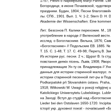
1757
;
Pieśni
o
Najśwętszej
Maryi
Pannie
.
Lw
Богородице
,
в
иконе
Почаевской
,
чудотвор
праздники
.
Будин
,
1804
;
Песни
благоговей
лы
.
СПб
.,
1901
.
Вып
.
1
.
Ч
.
1
-
2
;
Stern
D
.
H
.
D
Akademie
der
Wissenschaften:
Eine
kommen
Лит
.
:
Безсонов
П
.
Калики
перехожие
.
М
.,
18
употребление
в
народе
//
Виленский
вестн
исслед
.
о
Богогласнике
.
Вильна
,
1876
;
Сав
«
Богогласнике
» //
Подольские
ЕВ
.
1885
. 
Т
.
15
.
С
.
1
-
48
;
Т
.
17
.
С
.
49
-
98
;
Перетц
В
.
За
Из
истории
рус
.
песни
.
2
ч
.;
Щурат
В
.
Iз
сту
повстання
деякiх
пiсень
.
Львiв
,
1908
;
Яворс
принадлежащие
Ун
-
ту
св
.
Владимира
//
Ун
данныя
для
истории
старинной
малорус
.
п
истории
старинной
песенной
лит
-
ры
в
Под
Podkarpatské
pŕi
Slovanském
ústavu
.
Praha
1918
;
Witkowski
W
.
Uwagi
o
poezji
religijnej
u
Katolickiego
Uniwersytetu
Lubelskiego
.
Lubli
на
Заходi:
Вступ
до
студiй
над
«
Богогласни
Lieder
bei
den
Ostslaven
1650
-
1720
.
Incipit
iсторiï
укр
.
духовноï
поезiï
-
почаïвський
«
Б