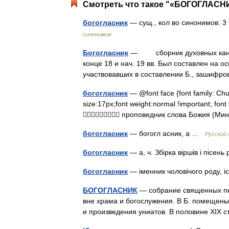
Смотреть что такое "«БОГОГЛАСНИ
богогласник
— сущ., кол во синонимов: 3 
синонимов
Богогласник
— сборник духовных кантов
конце 18 и нач. 19 вв. Был составлен на 
участвовавших в составлении Б., зашифр
богогласник
— @font face {font family: Churc
size:17px;font weight:normal !important; fon
 проповедник слова Божия (М
богогласник
— богогл асник, а …
Русский
богогласник
— а, ч. Збірка віршів і пісен
богогласник
— іменник чоловічого роду, 
БОГОГЛАСНИК
— собрание священных пе
вне храма и богослужения. В Б. помещены
и произведения униатов. В половине XIX 