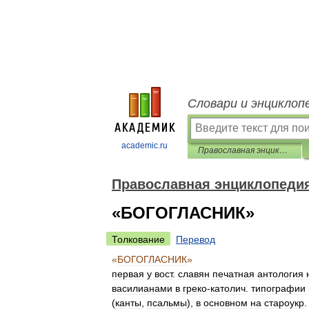
Словари и энциклоп
academic.ru
Православная энциклопедия
Православная энциклопеди
«БОГОГЛАСНИК»
Толкование
Перевод
«
БОГОГЛАСНИК
»
первая
у
вост
.
славян
печатная
антология
василианами
в
греко
-
католич
.
типографии
(
канты
,
псальмы
),
в
основном
на
староукр