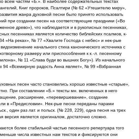
ко
всем
частям
«
Б
.».
В
наиболее
содержательных
текстах
ангелий
,
Книг
пророков
,
Псалтири
(№
62
«
Утешителю
миру
»,
развития
жанра
духовной
песни
было
принято
использовать
ний
при
создании
песен
на
соответствующие
праздники
(«
Во
женное
древо
»),
что
наблюдается
и
в
рукописных
песенниках
,
сных
песенниках
является
количество
библейских
псалмов
,
к
-
34
«
На
реках
», №
77
«
Хвалите
Господа
с
небес
»
и
нек
-
рые
видоизменение
начального
стиха
канонического
источника
с
хотворному
размеру
или
приспособления
к
к
.-
л
.
песенному
вилона
», №
11
«
Слава
буди
во
вышних
Богу
»).
Из
начального
№
94
«
Всемирную
радость
Анна
являет
», №
99
«
Взбранная
уховных
песен
часто
становились
хорошо
известные
«
старые
»,
стно
.
При
составлении
«
Б
.»
тексты
мн
.
включенных
в
него
ращение
,
расширение
, «
перевиршевание
»,
создание
ели
в
«
Предисловии
».
Нек
-
рые
песни
переданы
парами
ьск
.,
один
раз
лат
.
и
польск
. (№
228
,
229
),
одна
песня
на
трех
ая
версия
является
оригиналом
,
достаточно
сложно
.
ваются
более
стабильной
частью
песенного
репертуара
того
меньше
числа
известных
нам
текстов
и
фиксируются
они