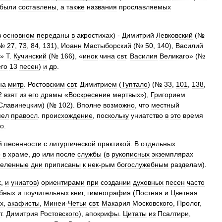
были
составлены
,
а
также
названия
прославляемых
в
основном
переданы
в
акростихах
) -
Димитрий
Левковский
(№
№
27
,
73
,
84
,
131
),
Иоанн
Мастыборский
(№
50
,
140
),
Василий
»
Т
.
Кучинский
(№
166
), «
инок
чина
свт
.
Василия
Великаго
» (№
его
13
песен
)
и
др
.
на
митр
.
Ростовским
свт
.
Димитрием
(
Туптало
) (№
33
,
101
,
138
,
2
взят
из
его
драмы
«
Воскресение
мертвых
»),
Григорием
Славинецким
) (№
102
).
Вполне
возможно
,
что
местный
мел
правосл
.
происхождение
,
поскольку
униатство
в
это
время
но
.
й
песенности
с
литургической
практикой
.
В
отдельных
о
в
храме
,
до
или
после
службы
(
в
рукописных
экземплярах
деленные
дни
приписаны
к
нек
-
рым
богослужебным
разделам
).
х
,
и
униатов
)
ориентирами
при
создании
духовных
песен
часто
бных
и
поучительных
книг
,
гимнография
(
Постная
и
Цветная
х
,
акафисты
,
Минеи
-
Четьи
свт
.
Макария
Московского
,
Пролог
,
т
.
Димитрия
Ростовского
),
апокрифы
.
Цитаты
из
Псалтири
,