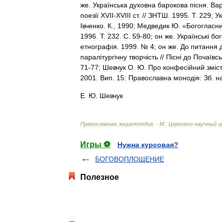
же
.
Украïнська
духовна
барокова
пiсня
.
Ва
поезiï
XVII
-
XVIII
ст
. //
ЗНТШ
.
1995
.
Т
.
229
;
У
Iвченко
.
К
.,
1990
;
Медведик
Ю
. «
Богогласн
1996
.
Т
.
232
.
С
.
59
-
80
;
он
же
.
Украïнськi
бог
етнографiя
.
1999
. №
4
;
он
же
.
До
питання
паралiтургiчну
творчiсть
//
Пiснi
до
Почаïвсь
71
-
77
;
Шевчук
О
.
Ю
.
Про
конфесiйний
змiс
2001
.
Вип
.
15:
Православна
монодiя:
Зб
.
н
Е
.
Ю
.
Шевчук
Православная
энциклопедия
. -
М
.
:
Церковно
-
научный
ц
Игры ⚽
Нужна курсовая?
БОГОВОПЛОЩЕНИЕ
Полезное