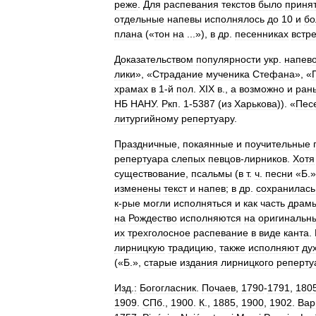
реже
.
Для
распевания
текстов
было
приня
отдельные
напевы
исполнялось
до
10
и
бо
плана
(«
тон
на
...»),
в
др
.
песенниках
встр
Доказательством
популярности
укр
.
напев
лики
», «
Страдание
мученика
Стефана
», «
храмах
в
1
-
й
пол
.
XIX
в
.,
а
возможно
и
ран
НБ
НАНУ
.
Ркп
.
1
-
5387
(
из
Харькова
)). «
Пес
литургийному
репертуару
.
Праздничные
,
покаянные
и
поучительные
репертуара
слепых
певцов
-
лирников
.
Хотя
существование
,
псальмы
(
в
т
.
ч
.
песни
«
Б
.
изменены
текст
и
напев
;
в
др
.
сохранилась
к
-
рые
могли
исполняться
и
как
часть
драм
на
Рождество
исполняются
на
оригинальн
их
трехголосное
распевание
в
виде
канта
.
лирницкую
традицию
,
также
исполняют
ду
(«
Б
.»,
старые
издания
лирницкого
реперту
Изд
.
:
Богогласник
.
Почаев
,
1790
-
1791
,
180
1909
.
СПб
.,
1900
.
К
.,
1885
,
1900
,
1902
.
Вар