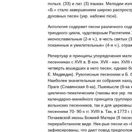
польск
. (
33
)
и
лат
. (
3
)
языках
.
Мелодии
изл
«
Б
.»
стало
завершением
широко
распрост
духовных
песен
(
укр
.
набожнi
пiснi
).
Антология
содержит
песни
различного
сод
триодного
цикла
,
чудотворным
Распятиям
иконославильные
(
2
-
я
ч
.),
в
честь
святых
(
покаянные
и
умилительные
» (
4
-
я
ч
.),
отра
Репертуар
и
принципы
упорядочения
мате
песенниках
с
XVII
в
.
В
кон
.
XVII
-
нач
.
XVIII
четверть
вошедших
в
него
песен
,
однако
б
Е
.
Медведик
).
Рукописные
песенники
и
Б
.
Наиболее
значительные
их
собрания
нахо
Праге
(
Славянская
б
-
ка
),
Пшемысле
(
б
-
ка
циклично
-
тематическим
(
таковы
все
укр
.
п
календарно
-
минейного
принципа
группиро
волынских
песенников
,
так
и
для
церковны
песенники
70
-
90
-
х
гг
.
XVIII
в
.
Так
,
в
1773
г
. 
Почаевской
иконы
Божией
Матери
(
8
песе
переработанном
виде
.
Нек
-
рые
песни
из
«
зафиксированы
,
что
дает
повод
предполож