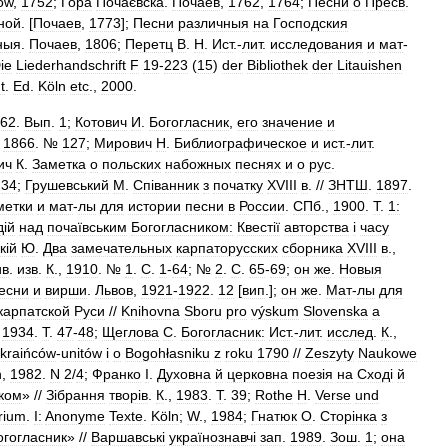
ów
,
1752
;
Гора
Почаєвска
.
Почаев
,
1762
,
1764
;
Песни
о
Пресв
.
ной
. [
Почаев
,
1773
];
Песни
различныя
на
Господския
ныя
.
Почаев
,
1806
;
Перетц
В
.
Н
.
Ист
.-
лит
.
исследования
и
мат
-
ie
Liederhandschrift
F
19
-
223
(
15
)
der
Bibliothek
der
Litauishen
t
.
Ed
.
Köln
etc
.,
2000
.
62
.
Вып
.
1
;
Котович
И
.
Богогласник
,
его
значение
и
.
1866
. №
127
;
Мирович
Н
.
Библиографическое
и
ист
.-
лит
.
ич
К
.
Заметка
о
польских
набожных
песнях
и
о
рус
.
№
34
;
Грушевський
М
.
Спiванник
з
початку
XVIII
в
. //
ЗНТШ
.
1897
.
метки
и
мат
-
лы
для
истории
песни
в
России
.
СПб
.,
1900
.
Т
.
1:
дiй
над
почаïвським
Богогласником:
Квестiï
авторства
i
часу
кiй
Ю
.
Два
замечательных
карпаторусских
сборника
XVIII
в
.,
ив
.
изв
.
К
.,
1910
. №
1
.
С
.
1
-
64
; №
2
.
С
.
65
-
69
;
он
же
.
Новыя
есни
и
вирши
.
Львов
,
1921
-
1922
.
12
[
вип
.];
он
же
.
Мат
-
лы
для
карпатской
Руси
//
Knihovna
Sboru
pro
výskum
Slovenska
a
,
1934
.
Т
.
47
-
48
;
Щеглова
С
.
Богогласник:
Ист
.-
лит
.
исслед
.
К
.,
kraińców
-
unitów
i
o
Bogohłasniku
z
roku
1790
//
Zeszyty
Naukowe
n
,
1982
.
N
2
/
4
;
Франко
I
.
Духовна
й
церковна
поезiя
на
Сходi
й
ком
» //
Зiбрання
творiв
.
К
.,
1983
.
Т
.
39
;
Rothe
H
.
Verse
und
arium
.
I:
Anonyme
Texte
.
Köln
;
W
.,
1984
;
Гнатюк
О
.
Сторiнка
з
огогласник
» //
Варшавськi
украïнознавчi
зап
.
1989
.
Зош
.
1
;
она