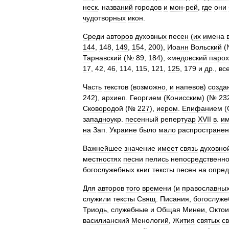
неск
.
названий
городов
и
мон
-
рей
,
где
они
чудотворных
икон
.
Среди
авторов
духовных
песен
(
их
имена
144
,
148
,
149
,
154
,
200
),
Иоанн
Вольский
(
Тарнавский
(№
89
,
184
), «
медовский
парох
17
,
42
,
46
,
114
,
115
,
121
,
125
,
179
и
др
.,
вс
Часть
текстов
(
возможно
,
и
напевов
)
созда
242
),
архиеп
.
Георгием
(
Конисским
) (№
23
Сковородой
(№
227
),
иером
.
Епифанием
(
западноукр
.
песенный
репертуар
XVII
в
.
и
на
Зап
.
Украине
было
мало
распростране
Важнейшее
значение
имеет
связь
духовно
местностях
песни
пелись
непосредственн
богослужебных
книг
тексты
песен
на
опре
Для
авторов
того
времени
(
и
православны
служили
тексты
Свящ
.
Писания
,
богослуже
Триодь
,
служебные
и
Общая
Минеи
,
Октои
василианский
Менологий
,
Жития
святых
св