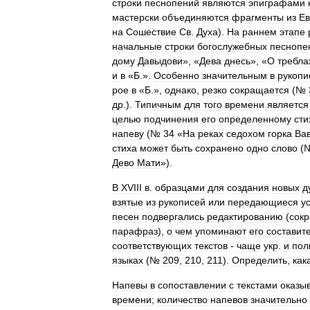
строки
песнопений
являются
эпиграфами
мастерски
объединяются
фрагменты
из
Ев
на
Сошествие
Св
.
Духа
).
На
раннем
этапе
начальные
строки
богослужебных
песнопе
дому
Давыдови
», «
Дева
днесь
», «
О
требла
и
в
«
Б
.».
Особенно
значительным
в
рукопи
рое
в
«
Б
.»,
однако
,
резко
сокращается
(№
др
.).
Типичным
для
того
времени
является
целью
подчинения
его
определенному
сти
напеву
(№
34
«
На
реках
седохом
горка
Ва
стиха
может
быть
сохранено
одно
слово
(
Дево
Мати
»).
В
XVIII
в
.
образцами
для
создания
новых
д
взятые
из
рукописей
или
передающиеся
у
песен
подвергались
редактированию
(
сок
парафраз
),
о
чем
упоминают
его
составит
соответствующих
текстов
-
чаще
укр
.
и
пол
языках
(№
209
,
210
,
211
).
Определить
,
как
Напевы
в
сопоставлении
с
текстами
оказы
времени
;
количество
напевов
значительно