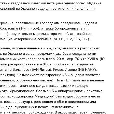
ожены
квадратной
киевской
нотацией
одноголосно
.
Издание
раненной
на
Украине
традиции
сочинения
и
исполнения
ержания:
посвященные
Господским
праздникам
,
неделям
Христовым
(
1
-
я
ч
. «
Б
.»),
а
также
богородичные
,
в
т
.
ч
.
3
-
я
ч
.),
поучительно
-
морализаторские
, «
благоговейные
,
жающие
исторические
события
(№
111
,
112
,
115
,
117
).
риала
,
использованные
в
«
Б
.»,
складывались
в
рукописных
в
.
на
Украине
и
за
ее
пределами
уже
была
создана
почти
о́льшая
их
часть
появилась
в
сер
.
20
-
х
-
сер
.
70
-
х
гг
.
XVIII
в
. (
Ю
.
были
распространены
и
в
XIX
в
.,
особенно
в
Закарпатье
.
дятся
в
Вильнюсе
(
БАН
Литвы
),
Киеве
,
Львове
(
НБ
НАНУ
),
капитула
).
Четырехчастное
строение
«
Б
.»
в
целом
является
есенники
,
особенно
лемковские
).
Но
в
«
Б
.»
заметно
и
влияние
вки
песен
,
типичного
как
для
закарпатских
и
галицко
-
х
укр
.
Ирмологионов
.
Связь
с
«
Б
.»
обнаруживают
и
печатные
(
согласно
датировке
Медведика
)
был
издан
сборник
в
честь
н
),
весь
репертуар
к
-
рого
вошел
в
«
Б
.»
в
неизменном
или
Б
.»
в
др
.
рукописных
и
печатных
источниках
не
ить
их
местное
происхождение
.
В
акростихах
песен
помещено