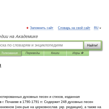
Запомнить сайт
Словарь на свой сайт
RU
едии на Академике
Найти!
Толкования
Переводы
Книги
Игры ⚽
я
нотированных
духовных
песен
и
стихов
,
изданная
в
г
.
Почаеве
в
1790
-
1791
гг
.
Содержит
248
духовных
песен
.
книжном
(
нек
-
рые
на
церковнослав
.
укр
.
редакции
),
а
также
на