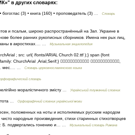
К»" в других словарях:
• богоглас (3) • книга (160) • проповедатель (3) …
Словарь
 и псальм, широко распространённый на Зап. Украине в
основе более ранних рукописных сборников. Имена нек рых лиц,
ованы в акростихах.… …
Музыкальная энциклопедия
hArial ; src: url( /fonts/ARIAL Church 02.ttf );} span {font
t family: ChurchArial ,Arial,Serif;}  ,
ин. мес.… …
Словарь церковнославянского языка
 орфографический словарь
ь релігійно моралістичного змісту …
Український тлумачний словник
істота …
Орфографічний словник української мови
сен, положенных на ноты и исполняемых русским народом
 чисто народные произведения, стихи старинных стихотворцев
ст. Б. подвергались гонению и… …
Музыкальный словарь Римана