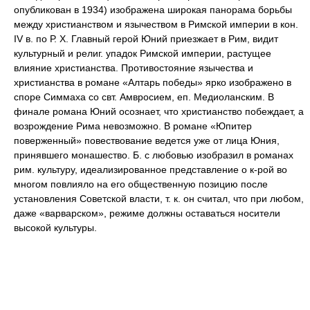
опубликован в 1934) изображена широкая панорама борьбы
между христианством и язычеством в Римской империи в кон.
IV в. по Р. Х. Главный герой Юний приезжает в Рим, видит
культурный и религ. упадок Римской империи, растущее
влияние христианства. Противостояние язычества и
христианства в романе «Алтарь победы» ярко изображено в
споре Симмаха со свт. Амвросием, еп. Медиоланским. В
финале романа Юний осознает, что христианство побеждает, а
возрождение Рима невозможно. В романе «Юпитер
поверженный» повествование ведется уже от лица Юния,
принявшего монашество. Б. с любовью изобразил в романах
рим. культуру, идеализированное представление о к-рой во
многом повлияло на его общественную позицию после
установления Советской власти, т. к. он считал, что при любом,
даже «варварском», режиме должны оставаться носители
высокой культуры.