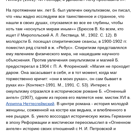
На протяжении мн. лет Б. был увлечен оккультизмом, он писал,
что «мы жадно исследуем все таинственное и странное, что
нашли в своих душах, спускаемся во все ее глубины, чтобы
хоть там «коснуться мирам иным»» (Брюсов В. Ко всем, кто
ищет // Миропольский А. Л. Лествица. М., 1902. С. 12). В
молодости Б. посещал спиритические сеансы, в 1900-1902 гг.
поместил ряд статей в ж. «Ребус». Спиритизм представлялся
ему явлением физического мира, не нашедшим научного
объяснения. Против увлечения оккультизмом и магией Б.
предостерегал в 1904 г. П. А. Флоренский: «Магия не проходит
даром. Она засасывает в себя, и в тот момент, когда маг
торжественно кричит: «они в моих руках», он сам бывает в
руках их» (Контекст-1991. М., 1991. С. 53). Интерес к
оккультизму отразился в историческом романе Б. «Огненный
ангел» (1907), одним из героев его является нем. мистик XVI в.
Агриппа Неттесгеймский
. В центре романа - история молодой
женщины, сожженной на костре как ведьма, и влюбленного в
нее рыцаря. Б. умело воссоздал историческую жизнь Германии
в эпоху Реформации и мистически переосмыслил в «Огненном
ангеле» историю своих отношений с Н. И. Петровской и