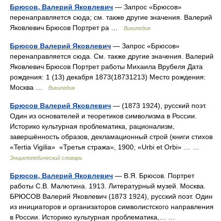
Брюсов, Валерий Яковлевич
— Запрос «Брюсов»
перенаправляется сюда; см. также другие значения. Валерий
Яковлевич Брюсов Портрет ра …
Википедия
Брюсов Валерий Яковлевич
— Запрос «Брюсов»
перенаправляется сюда. Cм. также другие значения. Валерий
Яковлевич Брюсов Портрет работы Михаила Врубеля Дата
рождения: 1 (13) декабря 1873(18731213) Место рождения:
Москва …
Википедия
Брюсов Валерий Яковлевич
— (1873 1924), русский поэт.
Один из основателей и теоретиков символизма в России.
Историко культурная проблематика, рационализм,
завершённость образов, декламационный строй (книги стихов
«Tertia Vigilia» «Третья стража», 1900; «Urbi et Orbi» … …
Энциклопедический словарь
Брюсов, Валерий Яковлевич
— В.Я. Брюсов. Портрет
работы С.В. Малютина. 1913. Литературный музей. Москва.
БРЮСОВ Валерий Яковлевич (1873 1924), русский поэт. Один
из инициаторов и организаторов символистского направления
в России. Историко культурная проблематика,… …