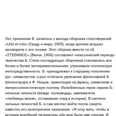
Лит. признание Б. началось с выхода сборника стихотворений
«Urbi et orbi» (Граду и миру, 1903), когда критика всерьез
заговорила о его поэзии. Этот сборник вместе со сб.
«ΣΤΕΘΑΝΟΣ» (Венок, 1906) составляет «классический период»
творчества Б. Стихи последующих сборников становились все
более и более экспериментальными, утрачивали поэтическую
непосредственность. Б. принадлежал к старшему поколению
рус. символистов, к-рых отличало увлечение философией А.
Шопенгауэра и Ф. Ницше, ориентация на франц. символизм и
импрессионистическую поэтику. Излюбленные герои лирики Б.-
сильные личности (вожди, полководцы, завоеватели,
«любимцы веков», оставившие след в истории). В пантеон
сильных личностей Б. и сам мечтал войти после смерти,
известно его категоричное признание: «Я хочу жить, чтобы в
истории всеобщей литературы обо мне было две строчки. И