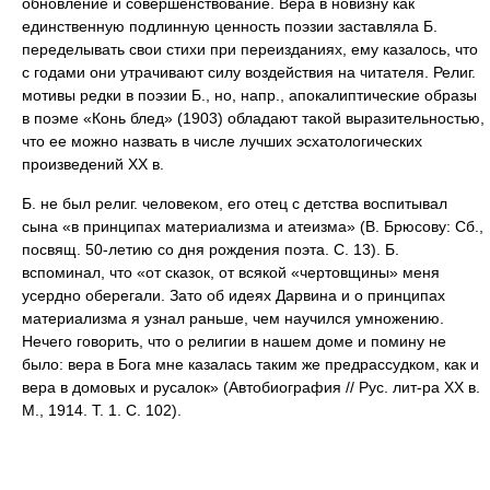
обновление и совершенствование. Вера в новизну как
единственную подлинную ценность поэзии заставляла Б.
переделывать свои стихи при переизданиях, ему казалось, что
с годами они утрачивают силу воздействия на читателя. Религ.
мотивы редки в поэзии Б., но, напр., апокалиптические образы
в поэме «Конь блед» (1903) обладают такой выразительностью,
что ее можно назвать в числе лучших эсхатологических
произведений XX в.
Б. не был религ. человеком, его отец с детства воспитывал
сына «в принципах материализма и атеизма» (В. Брюсову: Сб.,
посвящ. 50-летию со дня рождения поэта. С. 13). Б.
вспоминал, что «от сказок, от всякой «чертовщины» меня
усердно оберегали. Зато об идеях Дарвина и о принципах
материализма я узнал раньше, чем научился умножению.
Нечего говорить, что о религии в нашем доме и помину не
было: вера в Бога мне казалась таким же предрассудком, как и
вера в домовых и русалок» (Автобиография // Рус. лит-ра XX в.
М., 1914. Т. 1. C. 102).