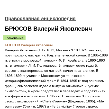
Православная энциклопедия
БРЮСОВ Валерий Яковлевич
Толкование
БРЮСОВ Валерий Яковлевич
Валерий Яковлевич (1.12.1873, Москва - 9.10.1924, там же),
поэт, прозаик, лит. критик. Род. в купеческой семье. В 1885-1889
гг. учился в московской гимназии Ф. И. Креймана, в 1890-1893
гг.- в гимназии Л. И. Поливанова. В гимназические годы Б.
серьезно заинтересовался лит-рой, начал писать стихи. В
1893-1899 гг. учился в Московском ун-те, окончил
историкофилологический фак-т. В 1894-1895 гг. под влиянием
франц. символистов издал 3 выпуска альманаха «Русские
символисты», в к-ром представил в переводах и подражаниях
все формы новой поэзии. В 90-х гг. Б. выпустил 3 сборника
своих стихотворений: «Chefs d'œuvre» (Шедевры, 1895), «Me
eum esse» (Это - я, 1897) и «Tertia vigilia» (Третья стража,