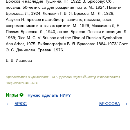
Брюсов и наследие Пушкина. Пг., 1922; В. Брюсову: Сб.,
посвящ. 50-летию со дня рождения поэта. М., 1924; Памяти
Брюсова. Л., 1924; Лелевич Г. В. Я. Брюсов. М.; Л., 1926;
Ашукин Н. Брюсов в автобиогр. записях, письмах, восп.
современников и отзывах критики. М., 1929; Максимов Д. Е.
Поэзия Брюсова. Л., 1940; он же. Брюсов: Поэзия и позиция. Л.,
1969; Rice M. C. V. Briusov and the Rise of Russian Symbolism.
Ann Arbor, 1975; Библиография В. Я. Брюсова: 1884-1973/ Сост.
Э. С. Даниелян. Ереван, 1976.
Е. В. Иванова
Православная энциклопедия. - М.: Церковно-научный центр «Православная
Энциклопедия»
.
2014
.
Игры ⚽
Нужно сделать НИР?
БРЮС
БРЮСОВА