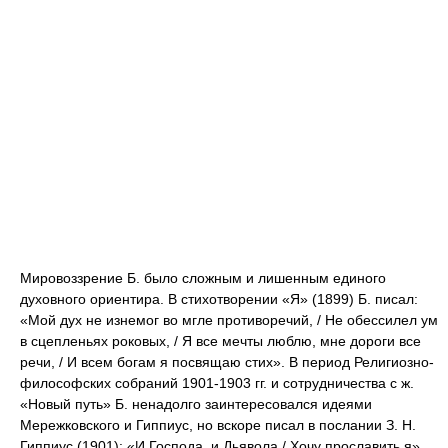
Мировоззрение Б. было сложным и лишенным единого
духовного ориентира. В стихотворении «Я» (1899) Б. писал:
«Мой дух не изнемог во мгле противоречий, / Не обессилел ум
в сцепленьях роковых, / Я все мечты люблю, мне дороги все
речи, / И всем богам я посвящаю стих». В период Религиозно-
философских собраний 1901-1903 гг. и сотрудничества с ж.
«Новый путь» Б. ненадолго заинтересовался идеями
Мережковского и Гиппиус, но вскоре писал в послании З. Н.
Гиппиус (1901): «И Господа, и Дьявола / Хочу прославить я».