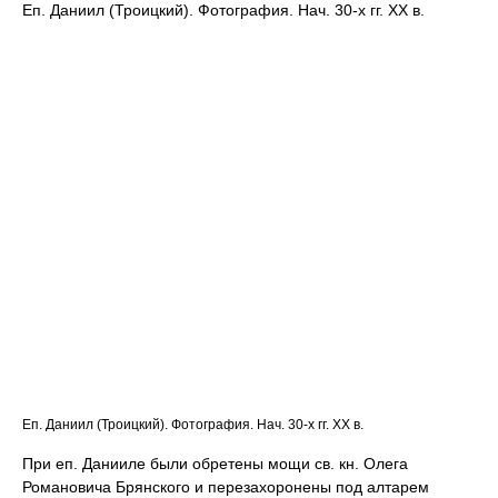
Еп. Даниил (Троицкий). Фотография. Нач. 30-х гг. ХХ в.
Еп. Даниил (Троицкий). Фотография. Нач. 30-х гг. ХХ в.
При еп. Данииле были обретены мощи св. кн. Олега
Романовича Брянского и перезахоронены под алтарем