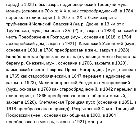
город) в 1828 г. был закрыт единоверческий Троицкий муж.
мон-рь (основан в 70-х гг. XIX в. как старообрядческий, в 1784
перешел в единоверие). В 20-х гг. XX в. были закрыты
трубчевский Чолнский Спасский (на р. Десне, в 13 км от г.
Трубчевска, муж., основан в XVI (?) в., закрыт в 1923), севский в
честь Преображения Господня (муж., основан в 1618, с 1764
архиерейский дом, закрыт в 1921), Каменский Успенский (муж.,
основан в 1681, в 1786 преобразован в жен., закрыт в 1928),
Белобережская брянская пустынь (в урочище Белые Берега на
берегу р. Снежети, муж., основана в 1706, закрыта в 1920),
климовский в честь Покрова Пресв. Богородицы (муж., основан
в 1765 как старообрядческий, в 1847 перешел в единоверие,
закрыт в 1923), Малиноостровский Рождество-Богородицкий
(муж., основан в 1768 как старообрядческий, в 1842 перешел в
единоверие, в 1865 преобразован в жен. общежительный,
закрыт в 1926), Клетнянская Троицкая пуст. (основана в 1851, в
1918 преобразована в приход), Разрытовский Свято-Троицкий
Покровский (жен., основан как община в 1900, в 1904
преобразован в мон-рь, закрыт в 1921) мон-ри.