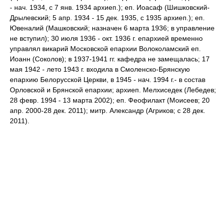
- нач. 1934, с 7 янв. 1934 архиеп.); еп. Иоасаф (Шишковский-
Дрылевский; 5 апр. 1934 - 15 дек. 1935, с 1935 архиеп.); еп.
Ювеналий (Машковский; назначен 6 марта 1936; в управление
не вступил); 30 июля 1936 - окт. 1936 г. епархией временно
управлял викарий Московской епархии Волоколамский еп.
Иоанн (Соколов); в 1937-1941 гг. кафедра не замещалась; 17
мая 1942 - лето 1943 г. входила в Смоленско-Брянскую
епархию Белорусской Церкви, в 1945 - нач. 1994 г.- в состав
Орловской и Брянской епархии; архиеп. Мелхиседек (Лебедев;
28 февр. 1994 - 13 марта 2002); еп. Феофилакт (Моисеев; 20
апр. 2000-28 дек. 2011); митр. Александр (Агриков; с 28 дек.
2011).