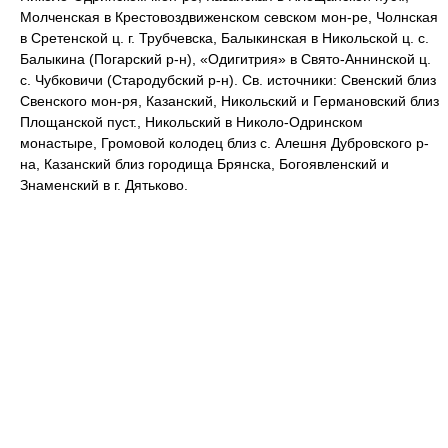
Молченская в Крестовоздвиженском севском мон-ре, Чолнская
в Сретенской ц. г. Трубчевска, Балыкинская в Никольской ц. с.
Балыкина (Погарский р-н), «Одигитрия» в Свято-Аннинской ц.
с. Чубковичи (Стародубский р-н). Св. источники: Свенский близ
Свенского мон-ря, Казанский, Никольский и Германовский близ
Площанской пуст., Никольский в Николо-Одринском
монастыре, Громовой колодец близ с. Алешня Дубровского р-
на, Казанский близ городища Брянска, Богоявленский и
Знаменский в г. Дятьково.