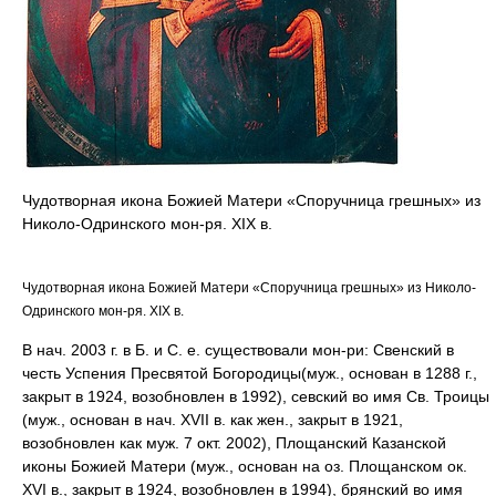
Чудотворная икона Божией Матери «Споручница грешных» из
Николо-Одринского мон-ря. XIX в.
Чудотворная икона Божией Матери «Споручница грешных» из Николо-
Одринского мон-ря. XIX в.
В нач. 2003 г. в Б. и С. е. существовали мон-ри: Свенский в
честь Успения Пресвятой Богородицы(муж., основан в 1288 г.,
закрыт в 1924, возобновлен в 1992), севский во имя Св. Троицы
(муж., основан в нач. XVII в. как жен., закрыт в 1921,
возобновлен как муж. 7 окт. 2002), Площанский Казанской
иконы Божией Матери (муж., основан на оз. Площанском ок.
XVI в., закрыт в 1924, возобновлен в 1994), брянский во имя