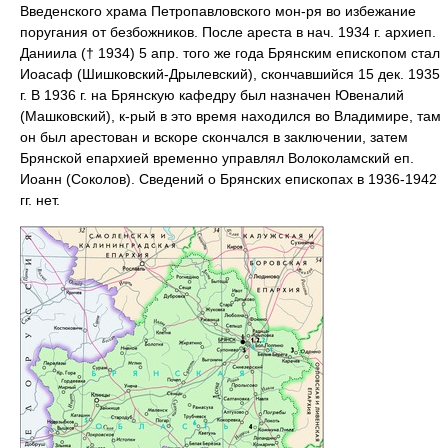
Введенского храма Петропавловского мон-ря во избежание
поругания от безбожников. После ареста в нач. 1934 г. архиеп.
Даниила († 1934) 5 апр. того же года Брянским епископом стал
Иоасаф (Шишковский-Дрылевский), скончавшийся 15 дек. 1935
г. В 1936 г. на Брянскую кафедру был назначен Ювеналий
(Машковский), к-рый в это время находился во Владимире, там
он был арестован и вскоре скончался в заключении, затем
Брянской епархией временно управлял Волоколамский еп.
Иоанн (Соколов). Сведений о Брянских епископах в 1936-1942
гг. нет.