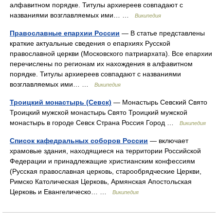
алфавитном порядке. Титулы архиереев совпадают с
названиями возглавляемых ими… …
Википедия
Православные епархии России
— В статье представлены
краткие актуальные сведения о епархиях Русской
православной церкви (Московского патриархата). Все епархии
перечислены по регионам их нахождения в алфавитном
порядке. Титулы архиереев совпадают с названиями
возглавляемых ими… …
Википедия
Троицкий монастырь (Севск)
— Монастырь Севский Свято
Троицкий мужской монастырь Свято Троицкий мужской
монастырь в городе Севск Страна Россия Город …
Википедия
Список кафедральных соборов России
— включает
храмовые здания, находящиеся на территории Российской
Федерации и принадлежащие христианским конфессиям
(Русская православная церковь, старообрядческие Церкви,
Римско Католическая Церковь, Армянская Апостольская
Церковь и Евангелическо… …
Википедия