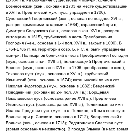
До XVIII в. на Брянщине существовали мон-ри: брянский
Вознесенский (жен., основан в 1703 на месте существовавшей
в XVII в. Предтечевой муж. пуст., упразднен в 1706),
Супоневский Георгиевский (жен., основан не позднее XVI в.,
разорен крымскими татарами в 1664), карачевский при ц.
Димитрия Солунского (жен., основан в кон. XVI в., разорен
литовцами в 1615), трубчевский в честь Преображения
Господня (жен., основан в 1-й пол. XVII в., закрыт в 1690). В
1764-1786 гг. на территории совр. Б. и С. е. были упразднены
мон-ри: Поликарпов брянский в честь Преображения Господня
(муж., основан в нач. XVII в.); Белопесоцкий Предтеченский в
Брянске (муж., основан в XVI в., в 1706 преобразован в жен.);
Тихонова пуст. (муж., основана в XVI в.); трубчевский
Ильинский (жен., основан в 1674); каташинский во имя свт.
Николая Чудотворца (муж., основан в 1682); Введенский
Новодевичий (основан во 2-й пол. XVII в.); Борщёвая
Николаевская пуст. (основана ранее XVII в.), Предтечева
Яменская пуст. (основана ранее XVII в.); Полпинская во имя
Иоанна Предтечи пуст. (муж., в с. Полпине, в 9 км к востоку от
Брянска при р. Снежети, основана в 1712); Воскресенский в
Брянске (жен., основан в 1713); Радогощская Спасская пуст.
(время основания неизвестно). В посаде Злынка (в наст. время