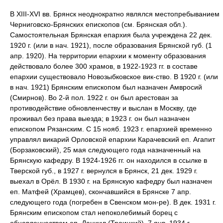
В XIII-XVI вв. Брянск неоднократно являлся местопребыванием
Черниговско-Брянских епископов (см. Брянская обл.).
Самостоятельная Брянская епархия была учреждена 22 дек.
1920 г. (или в нач. 1921), после образования Брянской губ. (1
апр. 1920). На территории епархии к моменту образования
действовало более 300 храмов, в 1922-1923 гг. в составе
епархии существовало Новозыбковское вик-ство. В 1920 г. (или
в нач. 1921) Брянским епископом был назначен Амвросий
(Смирнов). Во 2-й пол. 1922 г. он был арестован за
противодействие обновленчеству и выслан в Москву, где
проживал без права выезда; в 1923 г. он был назначен
епископом Рязанским. С 15 нояб. 1923 г. епархией временно
управлял викарий Орловской епархии Карачевский еп. Агапит
(Борзаковский), 25 мая следующего года назначенный на
Брянскую кафедру. В 1924-1926 гг. он находился в ссылке в
Тверской губ., в 1927 г. вернулся в Брянск, 21 дек. 1929 г.
выехал в Орёл. В 1930 г. на Брянскую кафедру был назначен
еп. Матфей (Храмцев), скончавшийся в Брянске 7 апр.
следующего года (погребен в Свенском мон-ре). В дек. 1931 г.
Брянским епископом стал непоколебимый борец с