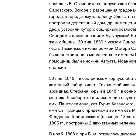
являлась
Е
.
Овсянникова
,
получившая
бла
Саровского
.
Вскоре
с
разрешения
градона
города
,
к
городскому
кладбищу
.
Здесь
,
на
построили
деревянный
дом
,
др
.
помещени
дес
.),
устроили
хутор
с
обширным
хозяйст
Синодом
с
наименованием
Бузулукской
Бо
жен
.
общины
.
30
янв
.
1860
г
.
указом
Синод
честь
Тихвинской
иконы
Божией
Матери
С
была
пострижена
в
монашество
с
именем
помощниц
были
инокини
Августа
,
Иоанник
епархии
.
30
янв
.
1849
г
.
в
сестринском
корпусе
обит
каменный
собор
в
честь
Тихвинской
иконы
архидиак
.
Стефана
,
к
-
рый
в
1848
г
.
в
сонн
мон
-
рю
.
В
соборе
хранились
копия
с
чудот
вмч
.
Пантелеимона
,
свт
.
Гурия
Казанского
,
имя
Св
.
Троицы
с
приделами
во
имя
свт
.
М
Феодосия
Черниговского
(
освящен
13
сент
1865
гг
.,
построены
2
двухэтажных
келейн
В
нояб
.
1868
г
.
при
Б
.
м
.
открылось
духовн