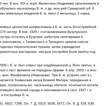
0
чел
.
В
кон
.
XIX
в
.
игум
.
Валентина
(
Андреева
)
организовала
в
обучались
насельницы
Б
.
м
.
и
др
.
мон
-
рей
Самарской
губ
.
К
имо
земельных
владений
Б
.
м
.
имел
2
мельницы
,
2
озера
,
рковных
ценностей
конфисковала
в
Б
.
м
.
часть
богослужебной
170
сестер
.
В
янв
.
1929
г
.
постановлением
Бузулукского
сестры
остались
в
Бузулуке
,
работали
санитарками
в
и
уничтожены
,
с
Тихвинского
и
Троицкого
храмов
снесли
ходилась
пересылочная
тюрьма
,
затем
учреждения
оремонтные
мастерские
,
нек
-
рые
постройки
были
заняты
под
2000
г
.
Б
.
м
.
был
открыт
при
кладбищенской
ц
.
Всех
святых
,
в
рые
к
наст
.
времени
не
переданы
Церкви
.
К
апр
.
2003
г
.
в
мон
-
-
мон
.
Феофилакта
(
Левенкова
).
При
Б
.
м
.
устроен
скит
в
с
.
читается
Тихвинская
икона
Божией
Матери
,
переданная
в
рем
,
похоронены
мн
.
насельницы
обители
,
почитается
могила
млявшего
жителей
города
и
скончавшегося
в
сент
.
1937
г
.
в
ь
в
постройках
Б
.
м
.
31
,
4822
,
7286
;
Оп
.
7
.
Д
.
5023
,
5036
,
5571
;
Оп
.
8
.
Д
.
528
,
638
,