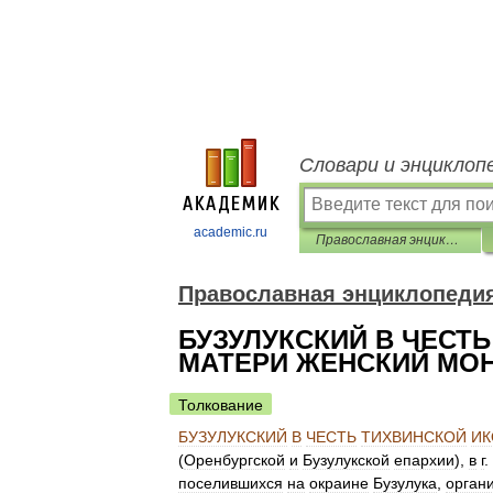
Словари и энциклоп
academic.ru
Православная энциклопедия
Православная энциклопеди
БУЗУЛУКСКИЙ В ЧЕСТ
МАТЕРИ ЖЕНСКИЙ МО
Толкование
БУЗУЛУКСКИЙ
В
ЧЕСТЬ
ТИХВИНСКОЙ
И
(
Оренбургской
и
Бузулукской
епархии
),
в
г
.
поселившихся
на
окраине
Бузулука
,
орган