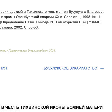
тории
церквей
и
Тихвинского
жен
.
мон
-
ря
Бузулука
//
Благовест
.
и
и
храмы
Оренбургской
епархии
XX
в
.
Саракташ
,
1998
.
Кн
.
1
.
 [
Определение
Свящ
.
Синода
РПЦ
об
открытии
Б
.
м
.] //
ЖМП
.
Самара
,
2002
.
С
.
50
-
53
.
ентр
«
Православная
Энциклопедия
»
.
2014
.
ЕНИЯ
БУЗУЛУКСКОЕ ВИКАРИАТСТВО
КИЙ В ЧЕСТЬ ТИХВИНСКОЙ ИКОНЫ БОЖИЕЙ МАТЕРИ