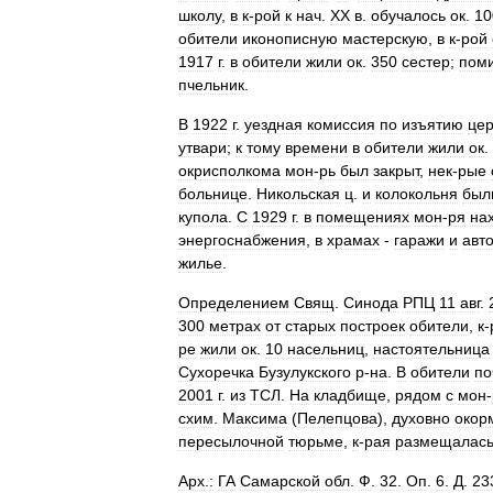
школу
,
в
к
-
рой
к
нач
.
XX
в
.
обучалось
ок
.
10
обители
иконописную
мастерскую
,
в
к
-
рой
1917
г
.
в
обители
жили
ок
.
350
сестер
;
пом
пчельник
.
В
1922
г
.
уездная
комиссия
по
изъятию
це
утвари
;
к
тому
времени
в
обители
жили
ок
.
окрисполкома
мон
-
рь
был
закрыт
,
нек
-
рые
больнице
.
Никольская
ц
.
и
колокольня
был
купола
.
С
1929
г
.
в
помещениях
мон
-
ря
на
энергоснабжения
,
в
храмах
-
гаражи
и
авт
жилье
.
Определением
Свящ
.
Синода
РПЦ
11
авг
.
300
метрах
от
старых
построек
обители
,
к
-
ре
жили
ок
.
10
насельниц
,
настоятельница
Сухоречка
Бузулукского
р
-
на
.
В
обители
по
2001
г
.
из
ТСЛ
.
На
кладбище
,
рядом
с
мон
-
схим
.
Максима
(
Пелепцова
),
духовно
окор
пересылочной
тюрьме
,
к
-
рая
размещалас
Арх
.
:
ГА
Самарской
обл
.
Ф
.
32
.
Оп
.
6
.
Д
.
23