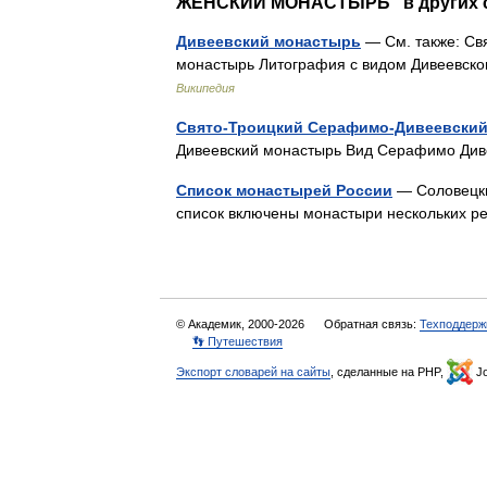
ЖЕНСКИЙ МОНАСТЫРЬ" в других с
Дивеевский монастырь
— См. также: Св
монастырь Литография с видом Дивеевско
Википедия
Свято-Троицкий Серафимо-Дивеевски
Дивеевский монастырь Вид Серафимо Ди
Список монастырей России
— Соловецкий
список включены монастыри нескольких 
© Академик, 2000-2026
Обратная связь:
Техподдерж
👣 Путешествия
Экспорт словарей на сайты
, сделанные на PHP,
Jo