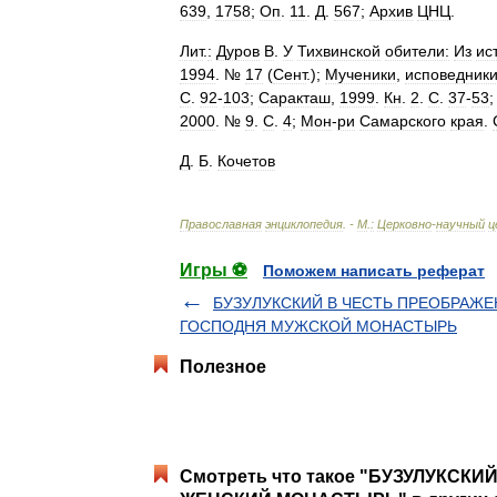
639
,
1758
;
Оп
.
11
.
Д
.
567
;
Архив
ЦНЦ
.
Лит
.
:
Дуров
В
.
У
Тихвинской
обители:
Из
ис
1994
. №
17
(
Сент
.);
Мученики
,
исповедник
С
.
92
-
103
;
Саракташ
,
1999
.
Кн
.
2
.
С
.
37
-
53
;
2000
. №
9
.
С
.
4
;
Мон
-
ри
Самарского
края
.
Д
.
Б
.
Кочетов
Православная
энциклопедия
. -
М
.
:
Церковно
-
научный
ц
Игры ⚽
Поможем написать реферат
БУЗУЛУКСКИЙ В ЧЕСТЬ ПРЕОБРАЖ
ГОСПОДНЯ МУЖСКОЙ МОНАСТЫРЬ
Полезное
Смотреть что такое "БУЗУЛУКС