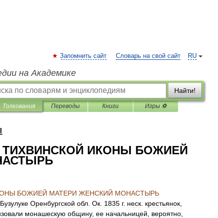
Запомнить сайт
Словарь на свой сайт
RU
едии на Академике
Найти!
Толкования
Переводы
Книги
Игры ⚽
я
Ь ТИХВИНСКОЙ ИКОНЫ БОЖИЕЙ
НАСТЫРЬ
КОНЫ
БОЖИЕЙ
МАТЕРИ
ЖЕНСКИЙ
МОНАСТЫРЬ
Бузулуке
Оренбургской
обл
.
Ок
.
1835
г
.
неск
.
крестьянок
,
изовали
монашескую
общину
,
ее
начальницей
,
вероятно
,