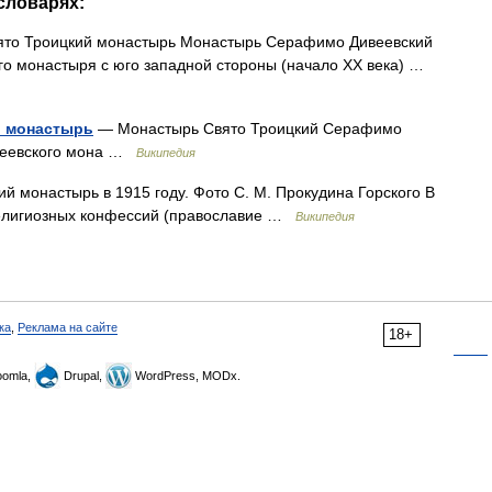
ловарях:
ято Троицкий монастырь Монастырь Серафимо Дивеевский
го монастыря с юго западной стороны (начало XX века) …
й монастырь
— Монастырь Свято Троицкий Серафимо
веевского мона …
Википедия
 монастырь в 1915 году. Фото С. М. Прокудина Горского В
религиозных конфессий (православие …
Википедия
ка
,
Реклама на сайте
18+
omla,
Drupal,
WordPress, MODx.