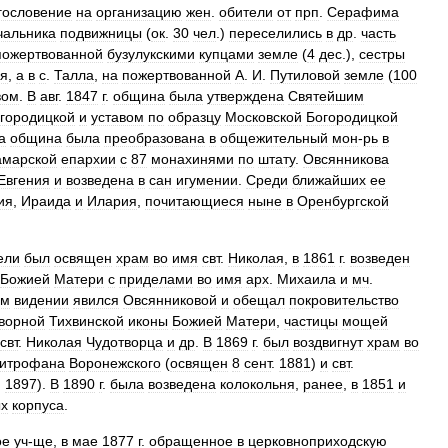
гословение
на
организацию
жен
.
обители
от
прп
.
Серафима
чальника
подвижницы
(
ок
.
30
чел
.)
переселились
в
др
.
часть
пожертвованной
бузулукскими
купцами
земле
(
4
дес
.),
сестры
я
,
а
в
с
.
Талла
,
на
пожертвованной
А
.
И
.
Путиловой
земле
(
100
вом
.
В
авг
.
1847
г
.
община
была
утверждена
Святейшим
городицкой
и
уставом
по
образцу
Московской
Богородицкой
а
община
была
преобразована
в
общежительный
мон
-
рь
в
амарской
епархии
с
87
монахинями
по
штату
.
Овсянникова
Евгения
и
возведена
в
сан
игумении
.
Среди
ближайших
ее
ия
,
Ираида
и
Илария
,
почитающиеся
ныне
в
Оренбургской
ели
был
освящен
храм
во
имя
свт
.
Николая
,
в
1861
г
.
возведен
Божией
Матери
с
приделами
во
имя
арх
.
Михаила
и
мч
.
ом
видении
явился
Овсянниковой
и
обещал
покровительство
ворной
Тихвинской
иконы
Божией
Матери
,
частицы
мощей
свт
.
Николая
Чудотворца
и
др
.
В
1869
г
.
был
воздвигнут
храм
во
итрофана
Воронежского
(
освящен
8
сент
.
1881
)
и
свт
.
.
1897
).
В
1890
г
.
была
возведена
колокольня
,
ранее
,
в
1851
и
ых
корпуса
.
ое
уч
-
ще
,
в
мае
1877
г
.
обращенное
в
церковноприходскую