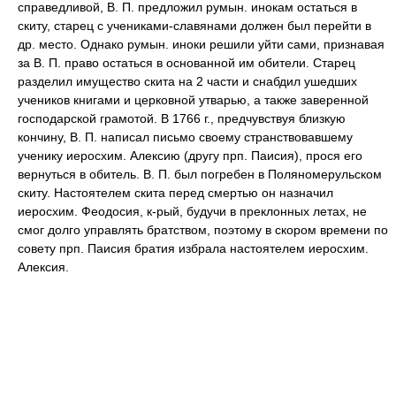
справедливой, В. П. предложил румын. инокам остаться в
скиту, старец с учениками-славянами должен был перейти в
др. место. Однако румын. иноки решили уйти сами, признавая
за В. П. право остаться в основанной им обители. Старец
разделил имущество скита на 2 части и снабдил ушедших
учеников книгами и церковной утварью, а также заверенной
господарской грамотой. В 1766 г., предчувствуя близкую
кончину, В. П. написал письмо своему странствовавшему
ученику иеросхим. Алексию (другу прп. Паисия), прося его
вернуться в обитель. В. П. был погребен в Поляномерульском
скиту. Настоятелем скита перед смертью он назначил
иеросхим. Феодосия, к-рый, будучи в преклонных летах, не
смог долго управлять братством, поэтому в скором времени по
совету прп. Паисия братия избрала настоятелем иеросхим.
Алексия.