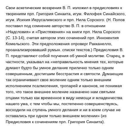
Свои аскетические воззрения В. П. изложил в предисловиях к
творениям прп. Григория Синаита, игум. Филофея Синайского,
игум. Исихия Иерусалимского и прп. Нила Сорского. (Н. Попов
поставил под сомнение авторство В. П. в отношении
«Надсловия» и «Пристяжения» на книги прп. Нила Сорского
(С. 13-14), считая автором этих сочинений прп. Иннокентия
Комельского. Эти предположения опроверг Ракканелло,
проанализировавший румын. списки текстов.) Предисловия В.
П. представляют собой поучения об умной молитве. Старец, в
частности, указывал на «неправильность мнения тех, которые
думают будто бы умное делание прилично только одним
совершенным, достигшим бесстрастия и святости. Думающие
так ограничивают свое моление одним только внешним
исполнением псалмопения, тропарей и канонов, не понимая
того, что такое внешнее моление назначено нам святыми
отцами только как временное в виду немощи и младенчества
нашего ума, с тем чтобы мы, постепенно совершенствуясь,
восходили на ступень умного делания и ни в коем случае не
оставались при одном только внешнем молении» (из
Предисловия к сочинениям прп. Григория Синаита).