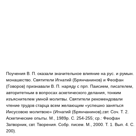
Поучения В. П. оказали значительное влияние на рус. и румын.
монашество. Святители Игнатий (Брянчанинов) и Феофан
(Говоров) признавали В. П. наряду с прп. Паисием, писателем,
авторитетным в вопросах аскетического делания, тонким
изъяснителем умной молитвы. Святители рекомендовали
чтение трудов старца всем желающим «успешно заняться
Иисусовою молитвою» (Игнатий (Брянчанинов),свт. Соч. Т. 2.
Аскетические опыты. М., 1989р. С. 254-255; ср.: Феофан
Затворник, свт. Творения. Собр. писем. М., 2000. Т. 1. Вып. 4. С.
200).