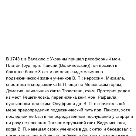
В 1743 г. в Валахию с Украины пришел рясофорный мон.
Платон (буд. прп. Паисий (Величковский)), он прожил в
братстве более 3 лет и оставил свидетельства о
подвижнической жизни учеников В. П.: иеросхим. Михаила,
спостника и сподвижника В. П. еще по Мошенским горам,
Дометия, начальника скита Трэистени, схим. Протерия родом
из мест. Решетиловка, переписчика книг мон. Рафаила,
пустынножителя схим. Онуфрия и др. В. П. в значительной
мере предопределил подвижнический путь прп. Паисия, хотя
последний не был в непосредственном послушании у старца и
ни разу не посещал Поляномерульский скит. Виделись они,
когда В. П. навещал своих учеников в др. скитах и беседовал с
ними о монашеской жизни, побуждая братию к аскетическим