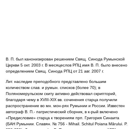
В. П. был канонизирован решением Свящ. Синода Румынской
Церкви 5 окт. 2003 г. В месяцеслов РПЦ имя В. П. было внесено
определением Свящ. Синода РПЦ от 21 авг. 2007 г.
Лит. наследие преподобного представлено большим
количеством слав. и румын. списков (более 70); в
Поляномерульском скиту активно действовал скрипторий,
благодаря чему в XVIII-XIX вв. сочинения старца получили
распространение во мн. мон-рях Румынии и России. Известен
автограф В. П.- патристический сборник, в к-рый включено
«Предисловие» старца к творениям прп. Григория Синаита
(БАН Румынии. Славян. № 756 - Mihail. Schitul Poiana Mărului. P.