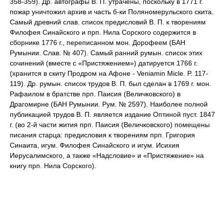
358-359). Др. автографы В. П. утрачены, поскольку в 1771 г.
пожар уничтожил архив и часть б-ки Поляномерульского скита.
Самый древний слав. список предисловий В. П. к творениям
Филофея Синайского и прп. Нила Сорского содержится в
сборнике 1776 г., переписанном мон. Дорофеем (БАН
Румынии. Слав. № 407). Самый ранний румын. список этих
сочинений (вместе с «Пристяжением») датируется 1766 г.
(хранится в скиту Продром на Афоне - Veniamin Micle. P. 117-
119). Др. румын. список трудов В. П. был сделан в 1769 г. мон.
Рафаилом в братстве прп. Паисия (Величковского) в
Драгомирне (БАН Румынии. Рум. № 2597). Наиболее полной
публикацией трудов В. П. является издание Оптиной пуст. 1847
г. (во 2-й части жития прп. Паисия (Величковского) помещены
писания старца: предисловия к творениям прп. Григория
Синаита, игум. Филофея Синайского и игум. Исихия
Иерусалимского, а также «Надсловие» и «Пристяжение» на
книгу прп. Нила Сорского).