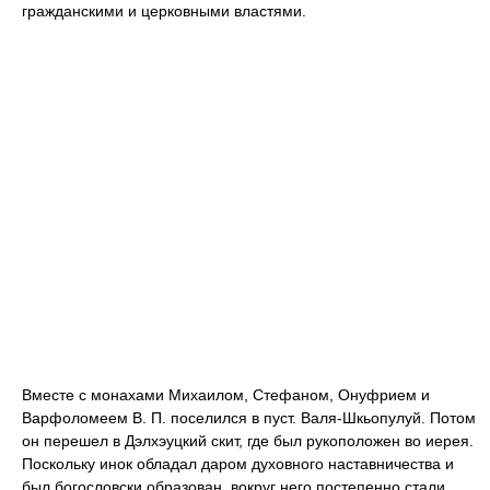
гражданскими и церковными властями.
Вместе с монахами Михаилом, Стефаном, Онуфрием и
Варфоломеем В. П. поселился в пуст. Валя-Шкьопулуй. Потом
он перешел в Дэлхэуцкий скит, где был рукоположен во иерея.
Поскольку инок обладал даром духовного наставничества и
был богословски образован, вокруг него постепенно стали