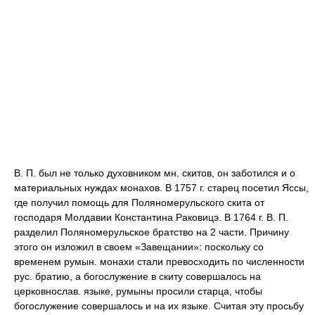
В. П. был не только духовником мн. скитов, он заботился и о
материальных нуждах монахов. В 1757 г. старец посетил Яссы,
где получил помощь для Поляномерульского скита от
господаря Молдавии Константина Раковицэ. В 1764 г. В. П.
разделил Поляномерульское братство на 2 части. Причину
этого он изложил в своем «Завещании»: поскольку со
временем румын. монахи стали превосходить по численности
рус. братию, а богослужение в скиту совершалось на
церковнослав. языке, румыны просили старца, чтобы
богослужение совершалось и на их языке. Считая эту просьбу