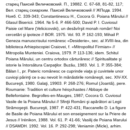
старец Паисий Величковский. П., 19882. С. 67-68, 81-82, 117;
Вел. старец схиархим. Паисий Величковский // ЖПодв. 1994.
Нояб. С. 339-343; Constantinescu H., Cocora G. Poiana Mărului //
Glasul Bisericii. 1964. № 5-6. Р. 466-500; David P. I. Cuviosul
Paisie cel Mare (Velicicovski), un desăvîrşit monah român! Noi
cercetări şi ipoteze // BOR. 1975. Vol. 93. Р. 162-193; Mihail P.
Geneza manuscrisului românesc «Desiderie», sec. al XVIII-lea, din
biblioteca Arhiepiscopiei Craiovei, f. «Mitropolitul Firmian» //
Mitropolia Munteniei. Craiova, 1979. Р. 113-136; idem. Schitul
Poiana Mărului, un centru ortodox cărturăresc // Spiritualitate şi
istorie la întorsătura Carpaţilor. Buzău, 1983. Vol. 1. Р. 355-384;
Bălan I., pr. Pateric românesc ce cuprinde viaţa şi cuvintele unor
cuvioşi părinţi ce s-au nevoit în mănăstirile româneşti, sec. XIV-XX.
Bucureşti, 1980. Galaţi, 19903. P. 268-276; Romul (Joantă), pere.
Roumanie: Tradition et culture hésychastes / Abbaye de
Bellefontaine. Begrolles-en-Mauges, 1987; Cocora G. Cuviosul
Vasile de la Poiana Mărului // Sfinţii Români şi apărători ai Legii
Strămoşeşti. Bucureşti, 1987. P. 422-431; Raccanello D. La figure
de Basile de Poiana Mărului et son enseignement sur la Priere de
Jesus // Irénikon, 1988. Vol. 61. P. 41-66; Vasilij de Poiana Marului
// DSAMDH. 1992. Vol. 16. P. 292-298; Veniamin (Micle), аrhim.