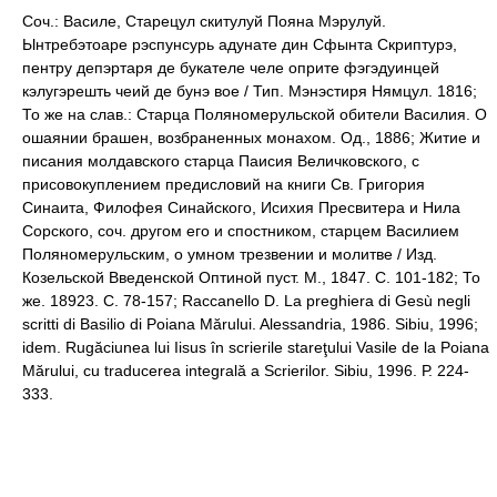
Соч.: Василе, Старецул скитулуй Пояна Мэрулуй.
Ынтребэтоаре рэспунсурь адунате дин Сфынта Скриптурэ,
пентру депэртаря де букателе челе оприте фэгэдуинцей
кэлугэрешть чеий де бунэ вое / Тип. Мэнэстиря Нямцул. 1816;
То же на слав.: Старца Поляномерульской обители Василия. О
ошаянии брашен, возбраненных монахом. Од., 1886; Житие и
писания молдавского старца Паисия Величковского, с
присовокуплением предисловий на книги Св. Григория
Синаита, Филофея Синайского, Исихия Пресвитера и Нила
Сорского, соч. другом его и спостником, старцем Василием
Поляномерульским, о умном трезвении и молитве / Изд.
Козельской Введенской Оптиной пуст. М., 1847. С. 101-182; То
же. 18923. С. 78-157; Raccanello D. La preghiera di Gesù negli
scritti di Basilio di Poiana Mărului. Alessandria, 1986. Sibiu, 1996;
idem. Rugăciunea lui Iisus în scrierile stareţului Vasile de la Poiana
Mărului, cu traducerea integrală a Scrierilor. Sibiu, 1996. Р. 224-
333.