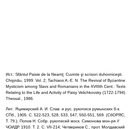
Ист.: Sfântul Paisie de la Neamţ: Cuvinte şi scrisori duhovniceşti.
Chişinău, 1999. Vol. 2; Tachiaos A.-E. N. The Revival of Byzantine
Mysticism among Slavs and Romanians in the XVIIIth Cent.: Texts
Relating to the Life and Activity of Paisy Velichkovsky (1722-1794).
Thessal., 1986.
Лит.: Яцимирский А. И. Слав. и рус. рукописи румынских б-к.
СПб., 1905. С. 522-523, 528, 533, 547, 550-551, 569. (СбОРЯС;
Т. 79.); Попов Н. Собр. рукописей моск. Симонова мон-ря //
ЧОИДР. 1910. Т. 2. С. VII-214; Четвериков С., прот. Молдавский