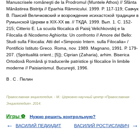
Manuscrisele româneşti de la Prodromul (Muntele Athos) // Sfânta
Mănăstirea Bistriţa // Eparhia Râmnicului. 1999. P. 117-119; Савчук
В. Паисий Величковский и возрождение исихастской традиции в
Румынской Церкви в XIX-XX вв. // ТКДА. 1999. Вып. 1. С. 152-
215; Citterio E. La scuola filocalica di Paisij Velichkovskij e la
Filocalia di Nicodemo Aghiorita: Un confronto // Amore del Bello:
Studi sulla Filocalia: Atti del «Simposio Intern. sulla Filocalia» /
Pontificio Istituto Greco. Roma, nov. 1989. Magnano, 1991. Р. 179-
207. (Spiritualità orient.; [5]); Ciprian (Zaharia), arhim. Biserica
Ortodoxă Română şi traducerile patristice şi filocalice în limbile
moderne // Paisianismul. Bucureşti, 1996.
В . С . Пелин
Православная энциклопедия. - М.: Церковно-научный центр «Православная
Энциклопедия»
.
2014
.
Игры ⚽
Нужно решить контрольную?
ВАСИЛИЙ ПЕДИАДИТ
ВАСИЛИЙ РОСТИСЛАВИЧ