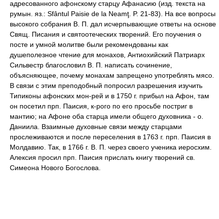
адресованного афонскому старцу Афанасию (изд. текста на
румын. яз.: Sfântul Paisie de la Neamţ. P. 21-83). На все вопросы
высокого собрания В. П. дал исчерпывающие ответы на основе
Свящ. Писания и святоотеческих творений. Его поучения о
посте и умной молитве были рекомендованы как
душеполезное чтение для монахов, Антиохийский Патриарх
Сильвестр благословил В. П. написать сочинение,
объясняющее, почему монахам запрещено употреблять мясо.
В связи с этим преподобный попросил разрешения изучить
Типиконы афонских мон-рей и в 1750 г. прибыл на Афон, там
он посетил прп. Паисия, к-рого по его просьбе постриг в
мантию; на Афоне оба старца имели общего духовника - о.
Даниила. Взаимные духовные связи между старцами
прослеживаются и после переселения в 1763 г. прп. Паисия в
Молдавию. Так, в 1766 г. В. П. через своего ученика иеросхим.
Алексия просил прп. Паисия прислать книгу творений св.
Симеона Нового Богослова.