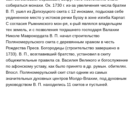
собираться монахи. Ок. 1730 г. из-за увеличения числа братии
В. П. ушел из Дэлхэуцкого скита с 12 иноками, подыскав себе
уединенное место у истоков речки Бузэу в зоне изгиба Карпат.
С согласия Рымникского мон-ря, к-рый являлся владельцем
тех земель, и с позволения тогдашнего господаря Валахии
Николе Маврокордата В. П. начал строительство
Поляномерульского скита с деревянным храмом в честь
Рождества Пресв. Богородицы (строительство завершено в
1733). В. П., возглавивший братство, установил в скиту
общежительные правила св. Василия Великого и богослужение
по афонскому уставу, как было принято в др. румын. обителях.
Впосл. Поляномерульский скит стал одним из самых
значительных духовных центров Молдо-Влахии, под духовным
руководством В. П. находились 11 скитов и пустыней.