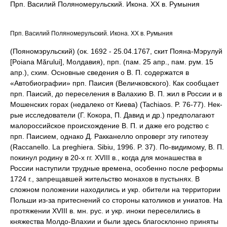
Прп. Василий Поляномерульский. Икона. XX в. Румыния
Прп. Василий Поляномерульский. Икона. XX в. Румыния
(Пояномэрульский) (ок. 1692 - 25.04.1767, скит Пояна-Мэрулуй
[Poiana Mărului], Молдавия), прп. (пам. 25 апр., пам. рум. 15
апр.), схим. Основные сведения о В. П. содержатся в
«Автобиографии» прп. Паисия (Величковского). Как сообщает
прп. Паисий, до переселения в Валахию В. П. жил в России и в
Мошенских горах (недалеко от Киева) (Tachiaos. P. 76-77). Нек-
рые исследователи (Г. Кокора, П. Давид и др.) предполагают
малороссийское происхождение В. П. и даже его родство с
прп. Паисием, однако Д. Ракканелло опроверг эту гипотезу
(Raccanello. La preghiera. Sibiu, 1996. P. 37). По-видимому, В. П.
покинул родину в 20-х гг. XVIII в., когда для монашества в
России наступили трудные времена, особенно после реформы
1724 г., запрещавшей жительство монахов в пустынях. В
сложном положении находились и укр. обители на территории
Польши из-за притеснений со стороны католиков и униатов. На
протяжении XVIII в. мн. рус. и укр. иноки переселились в
княжества Молдо-Влахии и были здесь благосклонно приняты