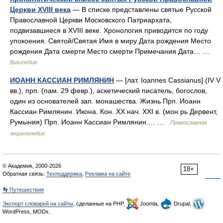
Церкви XVIII века
— В списке представлены святые Русской
Православной Церкви Московского Патриархата,
подвизавшиеся в XVIII веке. Хронология приводится по году
упокоения. Святой/Святая Имя в миру Дата рождения Место
рождения Дата смерти Место смерти Примечания Дата… …
Википедия
ИОАНН КАССИАН РИМЛЯНИН
— [лат. Ioannes Cassianus] (IV V
вв.), прп. (пам. 29 февр.), аскетический писатель, богослов,
один из основателей зап. монашества. Жизнь Прп. Иоанн
Кассиан Римлянин. Икона. Кон. XX нач. XXI в. (мон рь Дервент,
Румыния) Прп. Иоанн Кассиан Римлянин.… …
Православная
энциклопедия
© Академик, 2000-2026
18+
Обратная связь:
Техподдержка
,
Реклама на сайте
👣 Путешествия
Экспорт словарей на сайты
, сделанные на PHP,
Joomla,
Drupal,
WordPress, MODx.