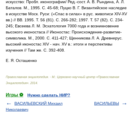
искусство: Пробл. иконографии/ Ред.-сост. А. В. Рындина, А. Л.
Баталов. М., 1995. С. 45-68; Пуцко В. Г. Византийское наследие
в искусстве Моск. Руси: («Спас в силах» в рус. живописи XIV-XV
вв.) // ВВ. 1995. Т. 56 (81). С. 266-282; 1997. Т. 57 (82). С. 234-
245; Евсеева Л. М. Эсхатология 7000 года и возникновение
высокого иконостаса // Иконостас: Происхождение-развитие-
символика. М., 2000. С. 411-427; Щенникова Л. А. Древнерус.
высокий иконостас XIV - нач. XV в.: итоги и перспективы
изучения // Там же. С. 392-408.
Е. Я. Осташенко
Православная энциклопедия. - М.: Церковно-научный центр «Православная
Энциклопедия»
.
2014
.
Игры ⚽
Нужно сделать НИР?
ВАСИЛЬЕВСКИЙ Михаил
ВАСИЛЬЕВЫ
Николаевич