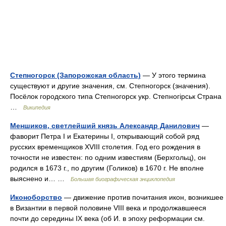
Степногорск (Запорожская область)
— У этого термина
существуют и другие значения, см. Степногорск (значения).
Посёлок городского типа Степногорск укр. Степногірськ Страна
…
Википедия
Меншиков, светлейший князь Александр Данилович
—
фаворит Петра I и Екатерины I, открывающий собой ряд
русских временщиков XVIII столетия. Год его рождения в
точности не известен: по одним известиям (Берхгольц), он
родился в 1673 г., по другим (Голиков) в 1670 г. Не вполне
выяснено и… …
Большая биографическая энциклопедия
Иконоборство
— движение против почитания икон, возникшее
в Византии в первой половине VIII века и продолжавшееся
почти до середины IX века (об И. в эпоху реформации см.