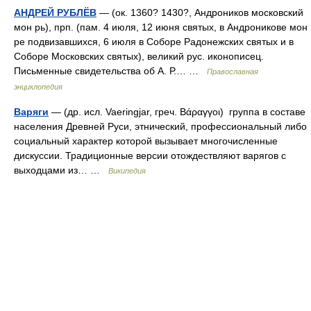
АНДРЕЙ РУБЛЁВ
— (ок. 1360? 1430?, Андроников московский
мон рь), прп. (пам. 4 июля, 12 июня святых, в Андроникове мон
ре подвизавшихся, 6 июля в Соборе Радонежских святых и в
Соборе Московских святых), великий рус. иконописец.
Письменные свидетельства об А. Р.… …
Православная
энциклопедия
Варяги
— (др. исл. Vaeringjar, греч. Βάραγγοι) группа в составе
населения Древней Руси, этнический, профессиональный либо
социальный характер которой вызывает многочисленные
дискуссии. Традиционные версии отождествляют варягов с
выходцами из… …
Википедия