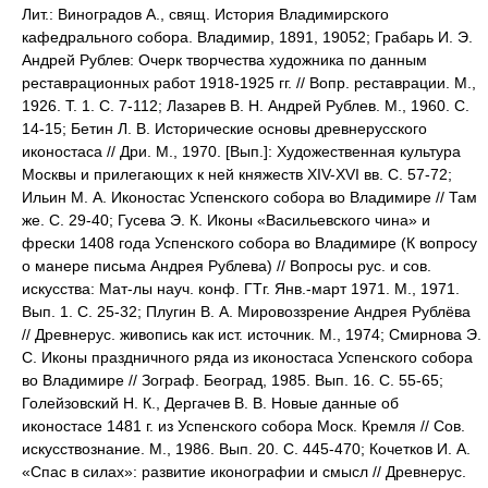
Лит.: Виноградов А., свящ. История Владимирского
кафедрального собора. Владимир, 1891, 19052; Грабарь И. Э.
Андрей Рублев: Очерк творчества художника по данным
реставрационных работ 1918-1925 гг. // Вопр. реставрации. М.,
1926. Т. 1. С. 7-112; Лазарев В. Н. Андрей Рублев. М., 1960. С.
14-15; Бетин Л. В. Исторические основы древнерусского
иконостаса // Дри. М., 1970. [Вып.]: Художественная культура
Москвы и прилегающих к ней княжеств XIV-XVI вв. С. 57-72;
Ильин М. А. Иконостас Успенского собора во Владимире // Там
же. С. 29-40; Гусева Э. К. Иконы «Васильевского чина» и
фрески 1408 года Успенского собора во Владимире (К вопросу
о манере письма Андрея Рублева) // Вопросы рус. и сов.
искусства: Мат-лы науч. конф. ГТг. Янв.-март 1971. М., 1971.
Вып. 1. С. 25-32; Плугин В. А. Мировоззрение Андрея Рублёва
// Древнерус. живопись как ист. источник. М., 1974; Смирнова Э.
С. Иконы праздничного ряда из иконостаса Успенского собора
во Владимире // Зограф. Београд, 1985. Вып. 16. С. 55-65;
Голейзовский Н. К., Дергачев В. В. Новые данные об
иконостасе 1481 г. из Успенского собора Моск. Кремля // Сов.
искусствознание. М., 1986. Вып. 20. С. 445-470; Кочетков И. А.
«Спас в силах»: развитие иконографии и смысл // Древнерус.