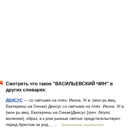
Смотреть что такое "ВАСИЛЬЕВСКИЙ ЧИН" в
других словарях:
ДЕИСУС
— со святыми на плях. Икона. XI в. (мон рь вмц.
Екатерины на Синае) Деисус со святыми на плях. Икона. XI в.
(мон рь вмц. Екатерины на Синае)Деисус [греч. δέησις
моление], образ, в к ром разные святые предстательствуют
перед Христом за род… …
Православная энциклопедия