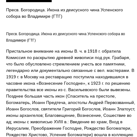
Пресв. Богородица. Икона из деисусного чина Успенского
собора во Владимире (ГТГ)
Пресв. Богородица. Икона из деисусного чина Успенского собора во
Владимире (ГТГ)
Пристальное внимание на иконы В. ч. в 1918 г. обратила
Комиссия по раскрытию древней живописи под рук. Грабаря,
что было обусловлено стремлением учесть все памятники,
легендарно или документально связанные с вел. мастерами. В
1919 г. в Москву на реставрацию поступила находившаяся в
часовне икона «Вознесение Господне», к 1923 г. по решению
правительства все иконы из с. Васильевского были вывезены.
Позднее большая часть икон (Спаситель на престоле,
Богоматерь, Иоанн Предтеча, апостолы Андрей Первозванный,
Иоанн Богослов, святители Григорий Богослов, Иоанн Златоуст,
иконы архангелов; Благовещение, Вознесение, Сошествие во
ад; иконы с живописью XVIII в.: Введение во храм, Вход в
Иерусалим, Преображение Господне, Рождество Богоматери,
Рождество Христово, Успение Богоматери) вошла в коллекцию