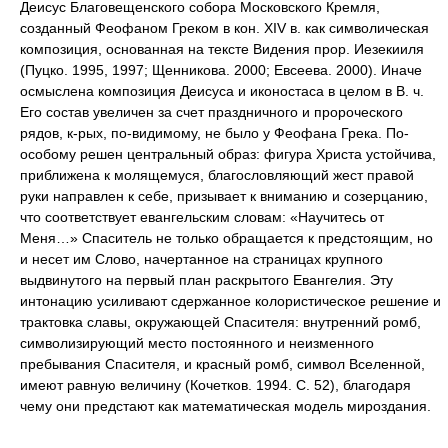
Деисус Благовещенского собора Московского Кремля,
созданный Феофаном Греком в кон. XIV в. как символическая
композиция, основанная на тексте Видения прор. Иезекииля
(Пуцко. 1995, 1997; Щенникова. 2000; Евсеева. 2000). Иначе
осмыслена композиция Деисуса и иконостаса в целом в В. ч.
Его состав увеличен за счет праздничного и пророческого
рядов, к-рых, по-видимому, не было у Феофана Грека. По-
особому решен центральный образ: фигура Христа устойчива,
приближена к молящемуся, благословляющий жест правой
руки направлен к себе, призывает к вниманию и созерцанию,
что соответствует евангельским словам: «Научитесь от
Меня…» Спаситель не только обращается к предстоящим, но
и несет им Слово, начертанное на страницах крупного
выдвинутого на первый план раскрытого Евангелия. Эту
интонацию усиливают сдержанное колористическое решение и
трактовка славы, окружающей Спасителя: внутренний ромб,
символизирующий место постоянного и неизменного
пребывания Спасителя, и красный ромб, символ Вселенной,
имеют равную величину (Кочетков. 1994. С. 52), благодаря
чему они предстают как математическая модель мироздания.