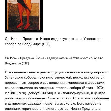
Св. Иоанн Предтеча. Икона из деисусного чина Успенского
собора во Владимире (ГТГ)
Св. Иоанн Предтеча. Икона из деисусного чина Успенского собора во
Владимире (ГТГ)
В. ч.- важное звено в реконструкции иконостаса владимирского
Успенского собора, пока гипотетической, поскольку остается
нерешенным вопрос о соотношении иконостаса с фресками,
сохранившимися на алтарных столпах собора (Бетин. 1970;
Ильин. 1970). деисусный ряд В. ч.- полнофигурный, в центре
помещено изображение «Спас в силах». Спаситель изображен
в двуцветных одеждах, покрытых ассистом, Богоматерь - в
одеяниях коричневого и синего цветов, Иоанн Предтеча в