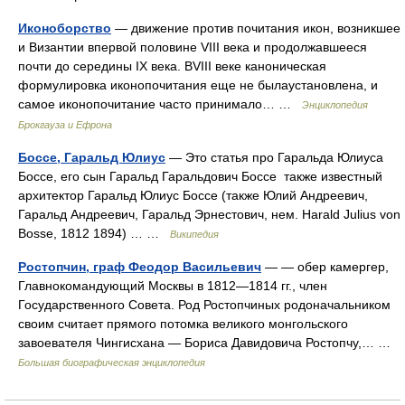
Иконоборство
— движение против почитания икон, возникшее
и Византии впервой половине VIII века и продолжавшееся
почти до середины IX века. ВVIII веке каноническая
формулировка иконопочитания еще не былаустановлена, и
самое иконопочитание часто принимало… …
Энциклопедия
Брокгауза и Ефрона
Боссе, Гаральд Юлиус
— Это статья про Гаральда Юлиуса
Боссе, его сын Гаральд Гаральдович Боссе также известный
архитектор Гаральд Юлиус Боссе (также Юлий Андреевич,
Гаральд Андреевич, Гаральд Эрнестович, нем. Harald Julius von
Bosse, 1812 1894) … …
Википедия
Ростопчин, граф Феодор Васильевич
— — обер камергер,
Главнокомандующий Москвы в 1812—1814 гг., член
Государственного Совета. Род Ростопчиных родоначальником
своим считает прямого потомка великого монгольского
завоевателя Чингисхана — Бориса Давидовича Ростопчу,… …
Большая биографическая энциклопедия