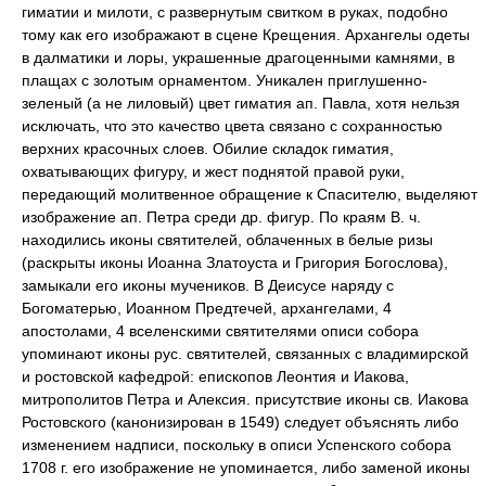
гиматии и милоти, с развернутым свитком в руках, подобно
тому как его изображают в сцене Крещения. Архангелы одеты
в далматики и лоры, украшенные драгоценными камнями, в
плащах с золотым орнаментом. Уникален приглушенно-
зеленый (а не лиловый) цвет гиматия ап. Павла, хотя нельзя
исключать, что это качество цвета связано с сохранностью
верхних красочных слоев. Обилие складок гиматия,
охватывающих фигуру, и жест поднятой правой руки,
передающий молитвенное обращение к Спасителю, выделяют
изображение ап. Петра среди др. фигур. По краям В. ч.
находились иконы святителей, облаченных в белые ризы
(раскрыты иконы Иоанна Златоуста и Григория Богослова),
замыкали его иконы мучеников. В Деисусе наряду с
Богоматерью, Иоанном Предтечей, архангелами, 4
апостолами, 4 вселенскими святителями описи собора
упоминают иконы рус. святителей, связанных с владимирской
и ростовской кафедрой: епископов Леонтия и Иакова,
митрополитов Петра и Алексия. присутствие иконы св. Иакова
Ростовского (канонизирован в 1549) следует объяснять либо
изменением надписи, поскольку в описи Успенского собора
1708 г. его изображение не упоминается, либо заменой иконы