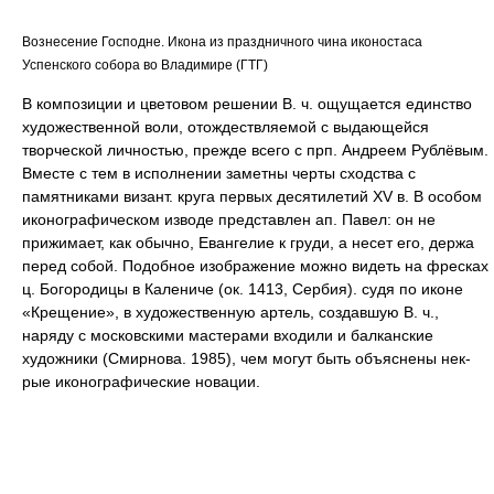
Вознесение Господне. Икона из праздничного чина иконостаса
Успенского собора во Владимире (ГТГ)
В композиции и цветовом решении В. ч. ощущается единство
художественной воли, отождествляемой с выдающейся
творческой личностью, прежде всего с прп. Андреем Рублёвым.
Вместе с тем в исполнении заметны черты сходства с
памятниками визант. круга первых десятилетий XV в. В особом
иконографическом изводе представлен ап. Павел: он не
прижимает, как обычно, Евангелие к груди, а несет его, держа
перед собой. Подобное изображение можно видеть на фресках
ц. Богородицы в Калениче (ок. 1413, Сербия). судя по иконе
«Крещение», в художественную артель, создавшую В. ч.,
наряду с московскими мастерами входили и балканские
художники (Смирнова. 1985), чем могут быть объяснены нек-
рые иконографические новации.