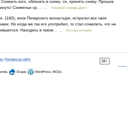
Схимить кого, облекать в схиму; ся, принять схиму. Прошла
 скинуть! Схименье ср.… …
Толковый словарь Даля
. 1160), инок Печерского монастыря, истратил все свое
ами. Но когда же так его употребил, то стал сожалеть, что не
лучившегося. Находясь в таком… …
Русская история
ка
,
Реклама на сайте
18+
omla,
Drupal,
WordPress, MODx.