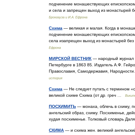
подчинение монашествующих епископскому
и села и запрещен выход из монастырей
Брокгауза и И.А. Ефрона
Схима
— великая и малая. Когда в монаш
подчинение монашествующих епископскому
села изапрещен выход из монастырей без
Ефрона
МИРСКОЙ ВЕСТНИК
— народный журнал п
Петербурге в 1863 85. Издатель А.Ф. Гейр
Православия, Самодержавия, Народно
история
Схима
— Не следует путать с термином «с
великой схиме Схима (от др. греч …
Викип
ПОСХИМИТЬ
— монаха, облечь в схиму, п
ангельский образ, схиму. Посхименье, дейс
худая посхименье. Толковый словарь Дал
СХИМА
— и схима жен. великий ангельски