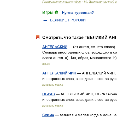
Православная
энциклопедия
. -
М
.
:
Церковно
-
научный
ц
Игры ⚽
Нужна курсовая?
ВЕЛИКИЕ ПРОРОКИ
Смотреть что такое "ВЕЛИКИЙ АН
АНГЕЛЬСКИЙ
— (от ангел, см. это слово
Словарь иностранных слов, вошедших в со
слова ангел. а) Чин, образ, монашество.
языка
АНГЕЛЬСКИЙ ЧИН
— АНГЕЛЬСКИЙ ЧИН, ОБ
иностранных слов, вошедших в состав рус
русского языка
ОБРАЗ
— АНГЕЛЬСКИЙ ЧИН, ОБРАЗ монашес
иностранных слов, вошедших в состав рус
русского языка
Схима
— великая и малая когда в монаше