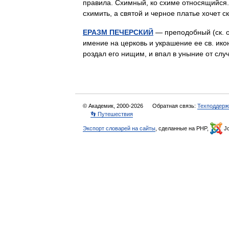
правила. Схимный, ко схиме относящийся. 
схимить, а святой и черное платье хочет
ЕРАЗМ ПЕЧЕРСКИЙ
— преподобный (ск. ок
имение на церковь и украшение ее св. икон
роздал его нищим, и впал в уныние от с
© Академик, 2000-2026
Обратная связь:
Техподдерж
👣 Путешествия
Экспорт словарей на сайты
, сделанные на PHP,
Jo