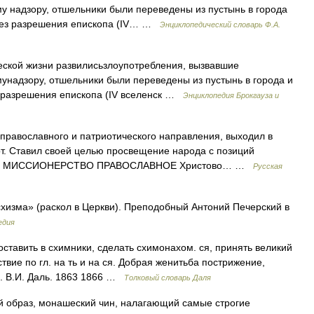
 надзору, отшельники были переведены из пустынь в города
 без разрешения епископа (IV… …
Энциклопедический словарь Ф.А.
еской жизни развилисьзлоупотребления, вызвавшие
надзору, отшельники были переведены из пустынь в города и
 разрешения епископа (IV вселенск …
Энциклопедия Брокгауза и
равославного и патриотического направления, выходил в
от. Ставил своей целью просвещение народа с позиций
сти. МИССИОНЕРСТВО ПРАВОСЛАВНОЕ Христово… …
Русская
хизма» (раскол в Церкви). Преподобный Антоний Печерский в
едия
оставить в схимники, сделать схимонахом. ся, принять великий
твие по гл. на ть и на ся. Добрая женитьба пострижение,
я. В.И. Даль. 1863 1866 …
Толковый словарь Даля
й образ, монашеский чин, налагающий самые строгие