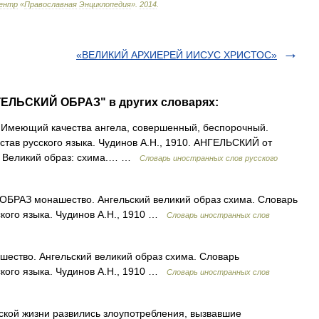
ентр
«
Православная
Энциклопедия
»
.
2014
.
«ВЕЛИКИЙ АРХИЕРЕЙ ИИСУС ХРИСТОС»
ГЕЛЬСКИЙ ОБРАЗ" в других словарях:
). Имеющий качества ангела, совершенный, беспорочный.
став русского языка. Чудинов А.Н., 1910. АНГЕЛЬСКИЙ от
 b) Великий образ: схима.… …
Словарь иностранных слов русского
РАЗ монашество. Ангельский великий образ схима. Словарь
ского языка. Чудинов А.Н., 1910 …
Словарь иностранных слов
тво. Ангельский великий образ схима. Словарь
ского языка. Чудинов А.Н., 1910 …
Словарь иностранных слов
ской жизни развились злоупотребления, вызвавшие