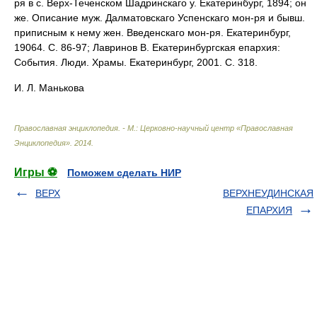
ря в с. Верх-Теченском Шадринскаго у. Екатеринбург, 1894; он
же. Описание муж. Далматовскаго Успенскаго мон-ря и бывш.
приписным к нему жен. Введенскаго мон-ря. Екатеринбург,
19064. С. 86-97; Лавринов В. Екатеринбургская епархия:
События. Люди. Храмы. Екатеринбург, 2001. С. 318.
И. Л. Манькова
Православная энциклопедия. - М.: Церковно-научный центр «Православная
Энциклопедия»
.
2014
.
Игры ⚽
Поможем сделать НИР
ВЕРХ
ВЕРХНЕУДИНСКАЯ
ЕПАРХИЯ