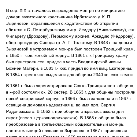
В сер. XIX в. началось возрождение мон-ря по инициативе
дочери зажиточного крестьянина Ирбитского у. К. П.
Зыряновой, обратившейся с ходатайством об открытии
обители к С.-Петербургскому митр. Исидору (Никольскому), свт.
Филарету (Дроздову), Пермскому архиеп. Аркадию (Фёдорову),
обер-прокурору Синода гр. А. П. Толстому. В 1848 г. на деньги
Зыряновой в устрояемом мон-ре был построен Троицкий храм,
в 1850 г.- сев. келейный корпус. В 1861 г. к Троицкому храму
был пристроен сев. придел в честь Владимирской иконы
Божией Матери, в 1883 г.- юж. придел во имя вмц. Екатерины.
В 1854 г. крестьяне выделили для общины 2340 кв. саж. земли.
В 1861 г. была зарегистрирована Свято-Троицкая жен. община,
в к-рой состояли ок. 20 сестер. В 1863 г. для общины построили
новый сестринский корпус, в 1866 г. была заложена и в 1867 г.
освящена домовая надвратная ц. во имя прп. Сергия
Радонежского. В 1862 г. при общине открылась школа для
сирот (впосл. церковноприходская). В 1868 г. община была
преобразована в третьеклассный общежительный мон-рь,
настоятельницей назначена Зырянова, в 1867 г. принявшая