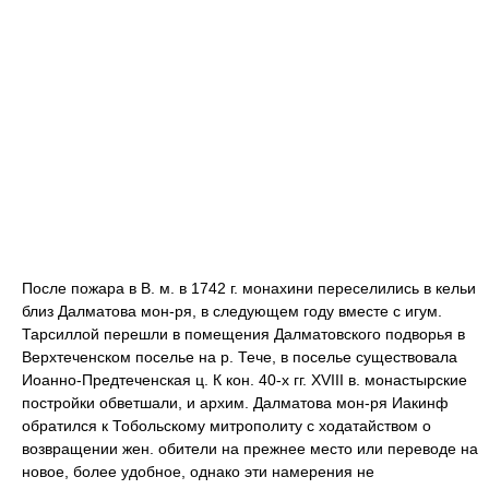
После пожара в В. м. в 1742 г. монахини переселились в кельи
близ Далматова мон-ря, в следующем году вместе с игум.
Тарсиллой перешли в помещения Далматовского подворья в
Верхтеченском поселье на р. Тече, в поселье существовала
Иоанно-Предтеченская ц. К кон. 40-х гг. XVIII в. монастырские
постройки обветшали, и архим. Далматова мон-ря Иакинф
обратился к Тобольскому митрополиту с ходатайством о
возвращении жен. обители на прежнее место или переводе на
новое, более удобное, однако эти намерения не