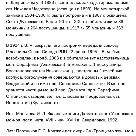
в Шадринском у. В 1893 г. состоялась закладка храма во имя
свт. Николая Чудотворца (освящен в 1899). На монастырской
заимке в 1904-1906 гг. была построена и в 1907 г. освящена
Свято-Духовская ц. В нач. 90-х гг. XIX в. в обители жили 36
монахинь и 204 послушницы, в 1917 г.- 55 монахинь и 363
послушницы.
В 1924 г. В. м. закрыли, его постройки передали совхозу.
Решением Свящ. Синода РПЦ 22 февр. 1995 г. В. м. был
возобновлен, к нояб. 2003 г. в обители живут настоятельница
мон. Серафима (Альховская), 5 монахинь, 1 послушница.
Восстанавливается Никольская ц., построены 2 келейных
корпуса, богослужения совершаются в домовых церквах
Введенской и во имя прп. Серафима Саровского. В мон-ре
хранятся частицы мощей прп. Далмата, прп. Серафима,
Оптинских старцев, вел. кн. Елисаветы Феодоровны, свт.
Иннокентия (Кульчицкого).
Ист.: Манькова И. Л. Вкладные книги Далматовского Успенского
мон-ря, посл. четв. XVII - нач. XVIII в. Свердловск, 1992.
Лит.: Плотников Г. С. Краткий ист. очерк Св.-Троицкаго жен. мон-