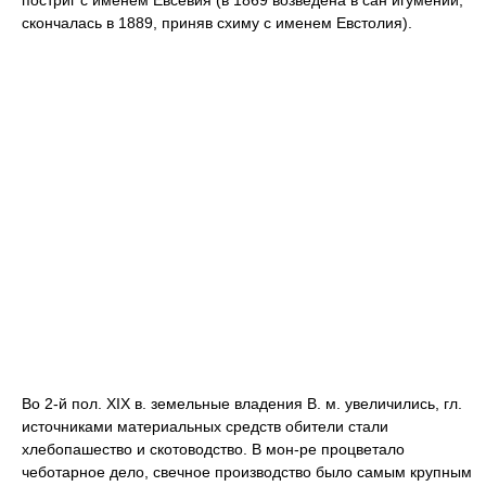
постриг с именем Евсевия (в 1869 возведена в сан игумении,
скончалась в 1889, приняв схиму с именем Евстолия).
Во 2-й пол. XIX в. земельные владения В. м. увеличились, гл.
источниками материальных средств обители стали
хлебопашество и скотоводство. В мон-ре процветало
чеботарное дело, свечное производство было самым крупным