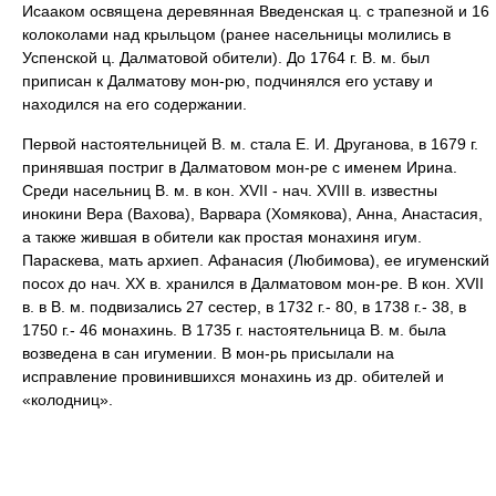
Исааком освящена деревянная Введенская ц. с трапезной и 16
колоколами над крыльцом (ранее насельницы молились в
Успенской ц. Далматовой обители). До 1764 г. В. м. был
приписан к Далматову мон-рю, подчинялся его уставу и
находился на его содержании.
Первой настоятельницей В. м. стала Е. И. Друганова, в 1679 г.
принявшая постриг в Далматовом мон-ре с именем Ирина.
Среди насельниц В. м. в кон. XVII - нач. XVIII в. известны
инокини Вера (Вахова), Варвара (Хомякова), Анна, Анастасия,
а также жившая в обители как простая монахиня игум.
Параскева, мать архиеп. Афанасия (Любимова), ее игуменский
посох до нач. XX в. хранился в Далматовом мон-ре. В кон. XVII
в. в В. м. подвизались 27 сестер, в 1732 г.- 80, в 1738 г.- 38, в
1750 г.- 46 монахинь. В 1735 г. настоятельница В. м. была
возведена в сан игумении. В мон-рь присылали на
исправление провинившихся монахинь из др. обителей и
«колодниц».