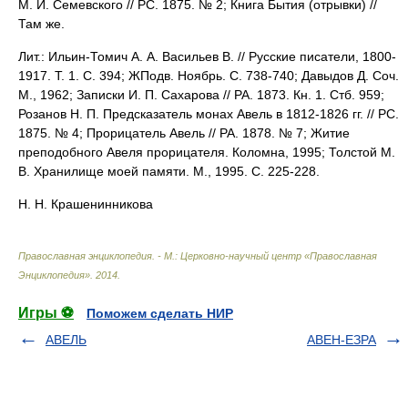
М. И. Семевского // РС. 1875. № 2; Книга Бытия (отрывки) //
Там же.
Лит.: Ильин-Томич А. А. Васильев В. // Русские писатели, 1800-
1917. Т. 1. С. 394; ЖПодв. Ноябрь. С. 738-740; Давыдов Д. Соч.
М., 1962; Записки И. П. Сахарова // РА. 1873. Кн. 1. Стб. 959;
Розанов Н. П. Предсказатель монах Авель в 1812-1826 гг. // РС.
1875. № 4; Прорицатель Авель // РА. 1878. № 7; Житие
преподобного Авеля прорицателя. Коломна, 1995; Толстой М.
В. Хранилище моей памяти. М., 1995. С. 225-228.
Н. Н. Крашенинникова
Православная энциклопедия. - М.: Церковно-научный центр «Православная
Энциклопедия»
.
2014
.
Игры ⚽
Поможем сделать НИР
АВЕЛЬ
АВЕН-ЕЗРА