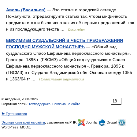
Авель (Васильев)
— Это статья о городской легенде.
Пожалуйста, отредактируйте статью так, чтобы мифичность
предмета статьи была ясна как из её первых предложений, так
и из последующего текста …
Википедия
ЕВФИМИЕВ СУЗДАЛЬСКИЙ В ЧЕСТЬ ПРЕОБРАЖЕНИЯ
ГОСПОДНЯ МУЖСКОЙ МОНАСТЫРЬ
— «Общий вид
суздальского Спасо Евфимиева первоклассного монастыря».
Гравюра. 1895 г. (ГВСМЗ) «Общий вид суздальского Спасо
Евфимиева первоклассного монастыря». Гравюра. 1895 г.
(ГВСМЗ) в г. Суздале Владимирской обл. Основан между 1355
и 1363/64 гг …
Православная энциклопедия
© Академик, 2000-2026
18+
Обратная связь:
Техподдержка
,
Реклама на сайте
👣 Путешествия
Экспорт словарей на сайты
, сделанные на PHP,
Joomla,
Drupal,
WordPress, MODx.