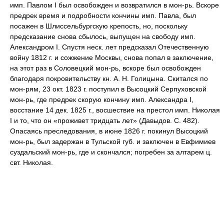
имп. Павлом I был освобожден и возвратился в мон-рь. Вскоре
предрек время и подробности кончины имп. Павла, был
посажен в Шлиссельбургскую крепость, но, поскольку
предсказание снова сбылось, выпущен на свободу имп.
Александром I. Спустя неск. лет предсказал Отечественную
войну 1812 г. и сожжение Москвы, снова попал в заключение,
на этот раз в Соловецкий мон-рь, вскоре был освобожден
благодаря покровительству кн. А. Н. Голицына. Скитался по
мон-рям, 23 окт. 1823 г. поступил в Высоцкий Серпуховской
мон-рь, где предрек скорую кончину имп. Александра I,
восстание 14 дек. 1825 г., восшествие на престол имп. Николая
I и то, что он «проживет тридцать лет» (Давыдов. С. 482).
Опасаясь преследования, в июне 1826 г. покинул Высоцкий
мон-рь, был задержан в Тульской губ. и заключен в Евфимиев
суздальский мон-рь, где и скончался; погребен за алтарем ц.
свт. Николая.