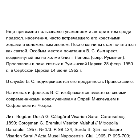
Еще при жизни пользовался уважением и авторитетом среди
правосл. населения, часто встречавшего его крестными
ходами и колокольным звоном. После кончины стал почитаться
как святой. Особым местом почитания В. С. был крест,
воздвигнутый им на холме близ г. Липова (совр. Румыния).
Прославлен в лике святых в Румынской Церкви 28 февр. 1950
г., в Сербской Церкви 14 июня 1962 г.
В службе В. С. подчеркивается его преданность Православию.
На иконах и фресках В. С. изображается вместе со своими
современниками новомучениками Опрей Миклеушем и
Софронием из Чоары.
Лит.: Bogdan-Duică G. Călugărul Visarion Sarai. Caransebeş,
1890; Cotoşman G. Eremitul Visarion Valahul // Mitropolia
Banatului. 1957. № 1/3. P. 99-124; Surdu B. Ştiri noi despre
Visarion Sarai // Acta Musei Napocensis. Cluj, 1965. P. 695-700;