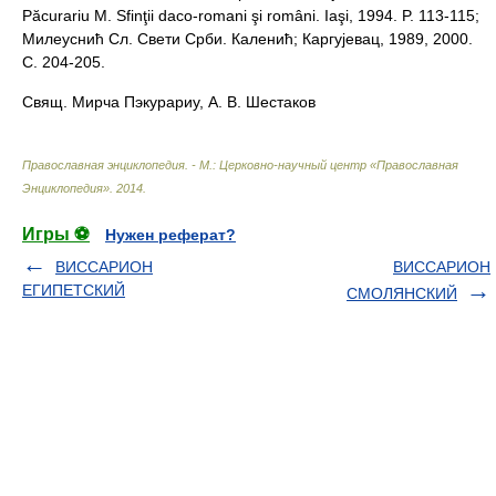
Păcurariu M. Sfinţii daco-romani şi români. Iaşi, 1994. P. 113-115;
Милеуснић Сл. Свети Срби. Каленић; Каргуjевац, 1989, 2000.
С. 204-205.
Свящ. Мирча Пэкурариу, А. В. Шестаков
Православная энциклопедия. - М.: Церковно-научный центр «Православная
Энциклопедия»
.
2014
.
Игры ⚽
Нужен реферат?
ВИССАРИОН
ВИССАРИОН
ЕГИПЕТСКИЙ
СМОЛЯНСКИЙ