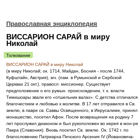
Православная энциклопедия
ВИССАРИОН САРАЙ в миру
Николай
Толкование
ВИССАРИОН САРАЙ в миру Николай
(в миру Николай; ок. 1714, Майдан, Босния - после 1744,
Куфштайн, Австрия), мч. (пам. в Румынской и Сербской
Церквах 21 окт.), правосл. миссионер. Существует
предположение о его румын. происхождении, т. к. власти
Тимишоары звали его «отшельник валах». С детства отличался
благочестием и любовью к молитве. В 17 лет отправился в Св.
землю, в лавре св. Саввы Освященного, в Иерусалиме, принял
монашество, посетил Афон. После возвращения на родину 7
лет прослужил диаконом и был рукоположен во иерея в мон-ре
Пакра (Славония). Вновь посетил Св. землю. Ок. 1742 г. по
благословению Патриарха Печского Арсения IV (Йовановича-