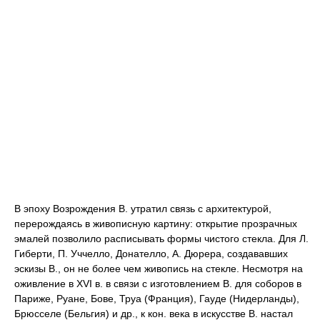
В эпоху Возрождения В. утратил связь с архитектурой,
перерождаясь в живописную картину: открытие прозрачных
эмалей позволило расписывать формы чистого стекла. Для Л.
Гиберти, П. Уччелло, Донателло, А. Дюрера, создававших
эскизы В., он не более чем живопись на стекле. Несмотря на
оживление в XVI в. в связи с изготовлением В. для соборов в
Париже, Руане, Бове, Труа (Франция), Гауде (Нидерланды),
Брюсселе (Бельгия) и др., к кон. века в искусстве В. настал