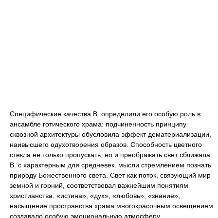
Специфические качества В. определили его особую роль в
ансамбле готического храма: подчиненность принципу
сквозной архитектуры обусловила эффект дематериализации,
наивысшего одухотворения образов. Способность цветного
стекла не только пропускать, но и преображать свет сближала
В. с характерным для средневек. мысли стремлением познать
природу Божественного света. Свет как поток, связующий мир
земной и горний, соответствовал важнейшим понятиям
христианства: «истина», «дух», «любовь», «знание»;
насыщение пространства храма многокрасочным освещением
создавало особую эмоциональную атмосферу.