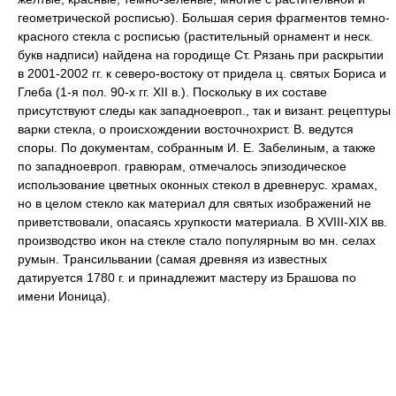
геометрической росписью). Большая серия фрагментов темно-
красного стекла с росписью (растительный орнамент и неск.
букв надписи) найдена на городище Ст. Рязань при раскрытии
в 2001-2002 гг. к северо-востоку от придела ц. святых Бориса и
Глеба (1-я пол. 90-х гг. XII в.). Поскольку в их составе
присутствуют следы как западноевроп., так и визант. рецептуры
варки стекла, о происхождении восточнохрист. В. ведутся
споры. По документам, собранным И. Е. Забелиным, а также
по западноевроп. гравюрам, отмечалось эпизодическое
использование цветных оконных стекол в древнерус. храмах,
но в целом стекло как материал для святых изображений не
приветствовали, опасаясь хрупкости материала. В XVIII-XIX вв.
производство икон на стекле стало популярным во мн. селах
румын. Трансильвании (самая древняя из известных
датируется 1780 г. и принадлежит мастеру из Брашова по
имени Ионица).