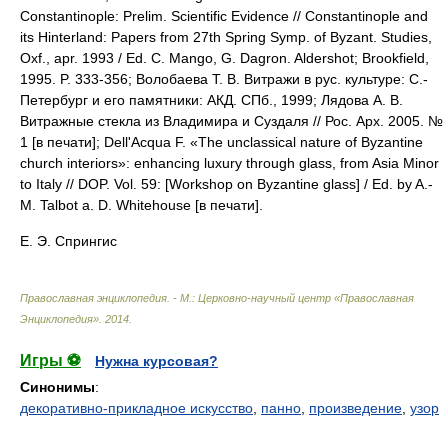
Constantinople: Prelim. Scientific Evidence // Constantinople and
its Hinterland: Papers from 27th Spring Symp. of Byzant. Studies,
Oxf., apr. 1993 / Ed. C. Mango, G. Dagron. Aldershot; Brookfield,
1995. P. 333-356; Волобаева Т. В. Витражи в рус. культуре: С.-
Петербург и его памятники: АКД. СПб., 1999; Лядова А. В.
Витражные стекла из Владимира и Суздаля // Рос. Арх. 2005. №
1 [в печати]; Dell'Acqua F. «The unclassical nature of Byzantine
church interiors»: enhancing luxury through glass, from Asia Minor
to Italy // DOP. Vol. 59: [Workshop on Byzantine glass] / Ed. by A.-
M. Talbot a. D. Whitehouse [в печати].
Е. Э. Спрингис
Православная энциклопедия. - М.: Церковно-научный центр «Православная
Энциклопедия»
.
2014
.
Игры ⚽
Нужна курсовая?
Синонимы
:
декоративно-прикладное искусство
,
панно
,
произведение
,
узор