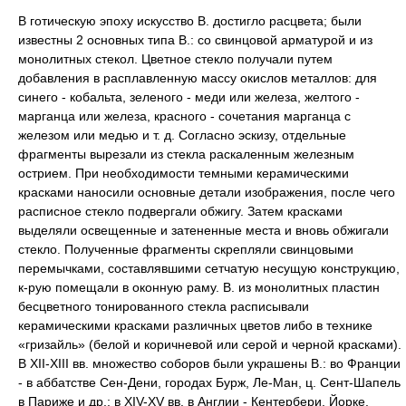
В готическую эпоху искусство В. достигло расцвета; были
известны 2 основных типа В.: со свинцовой арматурой и из
монолитных стекол. Цветное стекло получали путем
добавления в расплавленную массу окислов металлов: для
синего - кобальта, зеленого - меди или железа, желтого -
марганца или железа, красного - сочетания марганца с
железом или медью и т. д. Согласно эскизу, отдельные
фрагменты вырезали из стекла раскаленным железным
острием. При необходимости темными керамическими
красками наносили основные детали изображения, после чего
расписное стекло подвергали обжигу. Затем красками
выделяли освещенные и затененные места и вновь обжигали
стекло. Полученные фрагменты скрепляли свинцовыми
перемычками, составлявшими сетчатую несущую конструкцию,
к-рую помещали в оконную раму. В. из монолитных пластин
бесцветного тонированного стекла расписывали
керамическими красками различных цветов либо в технике
«гризайль» (белой и коричневой или серой и черной красками).
В XII-XIII вв. множество соборов были украшены В.: во Франции
- в аббатстве Сен-Дени, городах Бурж, Ле-Ман, ц. Сент-Шапель
в Париже и др.; в XIV-XV вв. в Англии - Кентербери, Йорке,