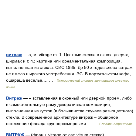
витраж
— а, м. vitrage m. 1. Цветные стекла в окнах, дверях,
ширмах и т. п.; картина или орнаментальная композиция,
выполненная из стекла. СИС 1985. До 50 х годов слово витраж
не имело широкого употребления. ЭС. В португальском кафе,
ошараша веселье,… …
Исторический словарь галлицизмов русского
языка
Витраж
— – вставленная в оконный или дверной проем, либо
в самостоятельную раму декоративная композиция,
выполненная из кусков (в большинстве случаев разноцветного)
стекла. В современной архитектуре витраж – обширное
остекление фасада крупноразмерными… …
Словарь строителя
ВИТРАЖ
— (франц. vitrage от лат. vitrum стекло),