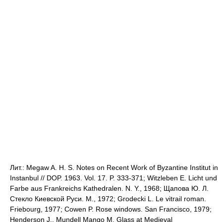
Лит.: Megaw A. H. S. Notes on Recent Work of Byzantine Institut in
Instanbul // DOP. 1963. Vol. 17. P. 333-371; Witzleben E. Licht und
Farbe aus Frankreichs Kathedralen. N. Y., 1968; Щапова Ю. Л.
Стекло Киевской Руси. М., 1972; Grodecki L. Le vitrail roman.
Friebourg, 1977; Cowen P. Rose windows. San Francisco, 1979;
Henderson J., Mundell Mango M. Glass at Medieval