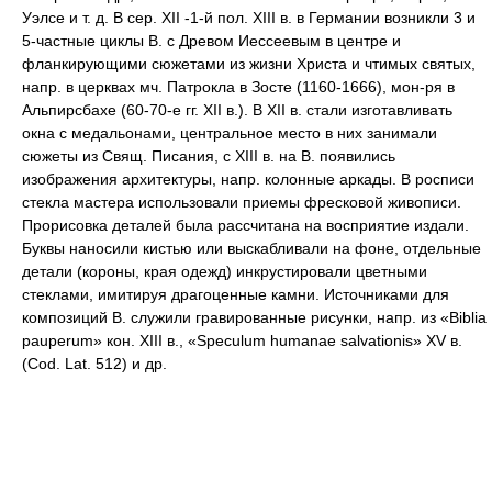
Уэлсе и т. д. В сер. XII -1-й пол. XIII в. в Германии возникли 3 и
5-частные циклы В. с Древом Иессеевым в центре и
фланкирующими сюжетами из жизни Христа и чтимых святых,
напр. в церквах мч. Патрокла в Зосте (1160-1666), мон-ря в
Альпирсбахе (60-70-е гг. XII в.). В XII в. стали изготавливать
окна с медальонами, центральное место в них занимали
сюжеты из Свящ. Писания, с XIII в. на В. появились
изображения архитектуры, напр. колонные аркады. В росписи
стекла мастера использовали приемы фресковой живописи.
Прорисовка деталей была рассчитана на восприятие издали.
Буквы наносили кистью или выскабливали на фоне, отдельные
детали (короны, края одежд) инкрустировали цветными
стеклами, имитируя драгоценные камни. Источниками для
композиций В. служили гравированные рисунки, напр. из «Biblia
pauperum» кон. XIII в., «Speculum humanae salvationis» XV в.
(Cod. Lat. 512) и др.