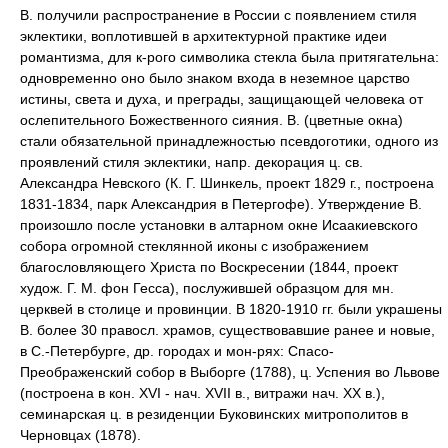
В. получили распространение в России с появлением стиля
эклектики, воплотившей в архитектурной практике идеи
романтизма, для к-рого символика стекла была притягательна:
одновременно оно было знаком входа в неземное царство
истины, света и духа, и преграды, защищающей человека от
ослепительного Божественного сияния. В. (цветные окна)
стали обязательной принадлежностью псевдоготики, одного из
проявлений стиля эклектики, напр. декорация ц. св.
Александра Невского (К. Г. Шинкель, проект 1829 г., построена
1831-1834, парк Александрия в Петергофе). Утверждение В.
произошло после установки в алтарном окне Исаакиевского
собора огромной стеклянной иконы с изображением
благословляющего Христа по Воскресении (1844, проект
худож. Г. М. фон Гесса), послужившей образцом для мн.
церквей в столице и провинции. В 1820-1910 гг. были украшены
В. более 30 правосл. храмов, существовавшие ранее и новые,
в С.-Петербурге, др. городах и мон-рях: Спасо-
Преображенский собор в Выборге (1788), ц. Успения во Львове
(построена в кон. XVI - нач. XVII в., витражи нач. XX в.),
семинарская ц. в резиденции Буковинских митрополитов в
Черновцах (1878).