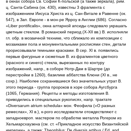
в окнах собора Св. Софии К-польской (а также зеркала), рим.
ц. Санта-Сабина (ок. 430), известны 3 фрагмента с
изображением Иисуса Христа из ц. Сан-Витале в Равенне (ок.
547), в Зап. Европе - в мон-ре Ярроу в Англии (686). Согласно
«Liber pontificalis», окна алтарной апсиды следовало украшать
цветным стеклом. В романский период (X-XII вв.) В. исполняли
гл. обр. в мозаичной технике, что сближало их композиции с
мозаиками пола и монументальными росписями стен, детали
прорисовывали темными красками. В сер. XI в. появились
первые фигурные и сюжетные В. из фрагментов цветного
(красного и синего) стекла, вырезанных по контуру
изображений, напр., в соборе Нотр-Дам в Шартре (до
перестройки в 1260), базилике аббатства Клюни (XI в., не
сохр.). Наиболее сохранившиеся без значительных утрат В.
этого периода - группа пророков в хоре собора Аугсбурга
(1065, Германия). Рецепты и методы изготовления В.
приводились в специальных рукописях, напр. трактатe
«Diversarum atrium schedula» мон. Феофила («О разных
ремеслах», XI в.), к-рого исследователи отождествляют с
западноевроп. мастером по обработке металла Рогером из
Хельмарсхаузена (см. ст. «Прикладное искусство Византийской
империи», а также: Theophilus: De diversis artibus / Еd. and