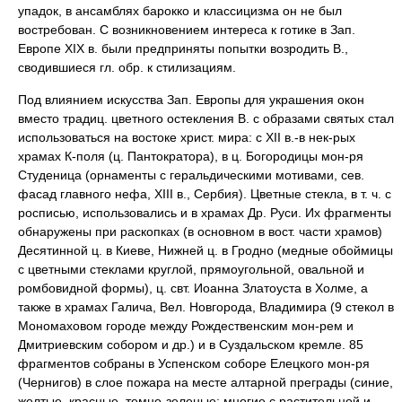
упадок, в ансамблях барокко и классицизма он не был
востребован. С возникновением интереса к готике в Зап.
Европе XIX в. были предприняты попытки возродить В.,
сводившиеся гл. обр. к стилизациям.
Под влиянием искусства Зап. Европы для украшения окон
вместо традиц. цветного остекления В. с образами святых стал
использоваться на востоке христ. мира: с XII в.-в нек-рых
храмах К-поля (ц. Пантократора), в ц. Богородицы мон-ря
Студеница (орнаменты с геральдическими мотивами, сев.
фасад главного нефа, XIII в., Сербия). Цветные стекла, в т. ч. с
росписью, использовались и в храмах Др. Руси. Их фрагменты
обнаружены при раскопках (в основном в вост. части храмов)
Десятинной ц. в Киеве, Нижней ц. в Гродно (медные обоймицы
с цветными стеклами круглой, прямоугольной, овальной и
ромбовидной формы), ц. свт. Иоанна Златоуста в Холме, а
также в храмах Галича, Вел. Новгорода, Владимира (9 стекол в
Мономаховом городе между Рождественским мон-рем и
Дмитриевским собором и др.) и в Суздальском кремле. 85
фрагментов собраны в Успенском соборе Елецкого мон-ря
(Чернигов) в слое пожара на месте алтарной преграды (синие,
желтые, красные, темно-зеленые; многие с растительной и