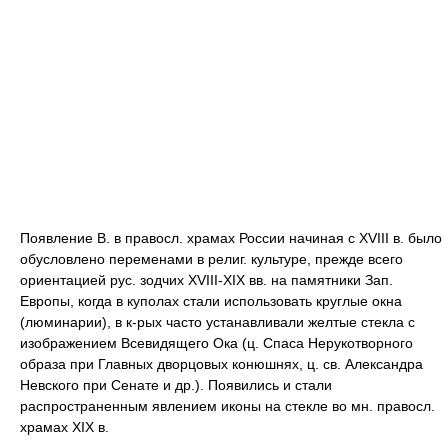
Появление В. в правосл. храмах России начиная с XVIII в. было
обусловлено переменами в религ. культуре, прежде всего
ориентацией рус. зодчих XVIII-XIX вв. на памятники Зап.
Европы, когда в куполах стали использовать круглые окна
(люминарии), в к-рых часто устанавливали желтые стекла с
изображением Всевидящего Ока (ц. Спаса Нерукотворного
образа при Главных дворцовых конюшнях, ц. св. Александра
Невского при Сенате и др.). Появились и стали
распространенным явлением иконы на стекле во мн. правосл.
храмах XIX в.