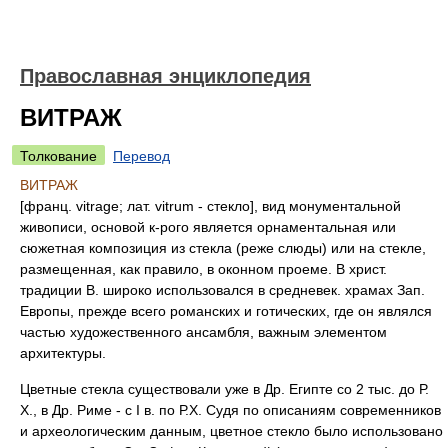
Православная энциклопедия
ВИТРАЖ
Толкование
Перевод
ВИТРАЖ
[франц. vitrage; лат. vitrum - стекло], вид монументальной
живописи, основой к-рого является орнаментальная или
сюжетная композиция из стекла (реже слюды) или на стекле,
размещенная, как правило, в оконном проеме. В христ.
традиции В. широко использовался в средневек. храмах Зап.
Европы, прежде всего романских и готических, где он являлся
частью художественного ансамбля, важным элементом
архитектуры.
Цветные стекла существовали уже в Др. Египте со 2 тыс. до Р.
Х., в Др. Риме - с I в. по Р.Х. Судя по описаниям современников
и археологическим данным, цветное стекло было использовано