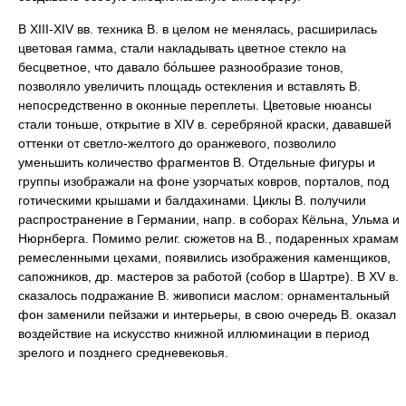
В XIII-XIV вв. техника В. в целом не менялась, расширилась
цветовая гамма, стали накладывать цветное стекло на
бесцветное, что давало бо́льшее разнообразие тонов,
позволяло увеличить площадь остекления и вставлять В.
непосредственно в оконные переплеты. Цветовые нюансы
стали тоньше, открытие в XIV в. серебряной краски, дававшей
оттенки от светло-желтого до оранжевого, позволило
уменьшить количество фрагментов В. Отдельные фигуры и
группы изображали на фоне узорчатых ковров, порталов, под
готическими крышами и балдахинами. Циклы В. получили
распространение в Германии, напр. в соборах Кёльна, Ульма и
Нюрнберга. Помимо религ. сюжетов на В., подаренных храмам
ремесленными цехами, появились изображения каменщиков,
сапожников, др. мастеров за работой (собор в Шартре). В XV в.
сказалось подражание В. живописи маслом: орнаментальный
фон заменили пейзажи и интерьеры, в свою очередь В. оказал
воздействие на искусство книжной иллюминации в период
зрелого и позднего средневековья.