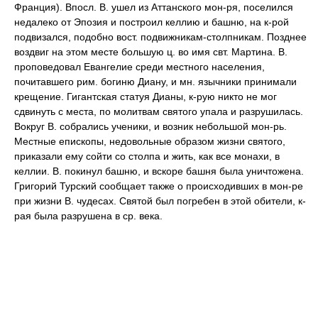
Франция). Впосл. В. ушел из Аттанского мон-ря, поселился
недалеко от Эпозия и построил келлию и башню, на к-рой
подвизался, подобно вост. подвижникам-столпникам. Позднее
воздвиг на этом месте большую ц. во имя свт. Мартина. В.
проповедовал Евангелие среди местного населения,
почитавшего рим. богиню Диану, и мн. язычники принимали
крещение. Гигантская статуя Дианы, к-рую никто не мог
сдвинуть с места, по молитвам святого упала и разрушилась.
Вокруг В. собрались ученики, и возник небольшой мон-рь.
Местные епископы, недовольные образом жизни святого,
приказали ему сойти со столпа и жить, как все монахи, в
келлии. В. покинул башню, и вскоре башня была уничтожена.
Григорий Турский сообщает также о происходивших в мон-ре
при жизни В. чудесах. Святой был погребен в этой обители, к-
рая была разрушена в ср. века.