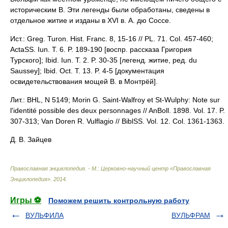
историческим В. Эти легенды были обработаны, сведены в
отдельное житие и изданы в XVI в. А. дю Соссе.
Ист.: Greg. Turon. Hist. Franc. 8, 15-16 // PL. 71. Col. 457-460;
ActaSS. Iun. T. 6. P. 189-190 [воспр. рассказа Григория
Турского]; Ibid. Iun. T. 2. P. 30-35 [легенд. житие, ред. du
Saussey]; Ibid. Oct. T. 13. P. 4-5 [документация
освидетельствования мощей В. в Монтрёй].
Лит.: BHL, N 5149; Morin G. Saint-Walfroy et St-Wulphy: Note sur
l'identité possible des deux personnages // AnBoll. 1898. Vol. 17. P.
307-313; Van Doren R. Vulflagio // BiblSS. Vol. 12. Col. 1361-1363.
Д. В. Зайцев
Православная энциклопедия. - М.: Церковно-научный центр «Православная
Энциклопедия»
.
2014
.
Игры ⚽
Поможем решить контрольную работу
ВУЛЬФИЛА
ВУЛЬФРАМ