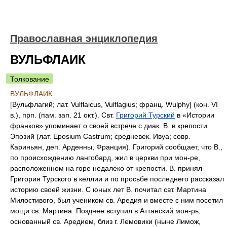
Православная энциклопедия
ВУЛЬФЛАИК
Толкование
ВУЛЬФЛАИК
[Вульфлагий; лат. Vulflaicus, Vulflagius; франц. Wulphy] (кон. VI
в.), прп. (пам. зап. 21 окт.). Свт.
Григорий Турский
в «Истории
франков» упоминает о своей встрече с диак. В. в крепости
Эпозий (лат. Eposium Castrum; средневек. Ивуа; совр.
Кариньян, деп. Арденны, Франция). Григорий сообщает, что В.,
по происхождению лангобард, жил в церкви при мон-ре,
расположенном на горе недалеко от крепости. В. принял
Григория Турского в келлии и по просьбе последнего рассказал
историю своей жизни. С юных лет В. почитал свт. Мартина
Милостивого, был учеником св. Аредия и вместе с ним посетил
мощи св. Мартина. Позднее вступил в Аттанский мон-рь,
основанный св. Аредием, близ г. Лемовики (ныне Лимож,