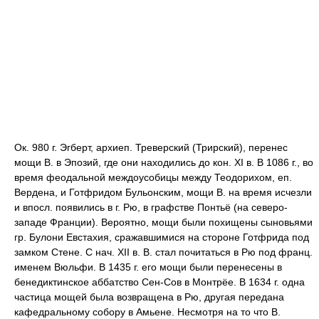
Ок. 980 г. Эгберт, архиеп. Треверский (Трирский), перенес
мощи В. в Эпозий, где они находились до кон. XI в. В 1086 г., во
время феодальной междоусобицы между Теодорихом, еп.
Вердена, и Готфридом Бульонским, мощи В. на время исчезли
и впосл. появились в г. Рю, в графстве Понтьё (на северо-
западе Франции). Вероятно, мощи были похищены сыновьями
гр. Булони Евстахия, сражавшимися на стороне Готфрида под
замком Стене. С нач. XII в. В. стал почитаться в Рю под франц.
именем Вюльфи. В 1435 г. его мощи были перенесены в
бенедиктинское аббатство Сен-Сов в Монтрёе. В 1634 г. одна
частица мощей была возвращена в Рю, другая передана
кафедральному собору в Амьене. Несмотря на то что В.