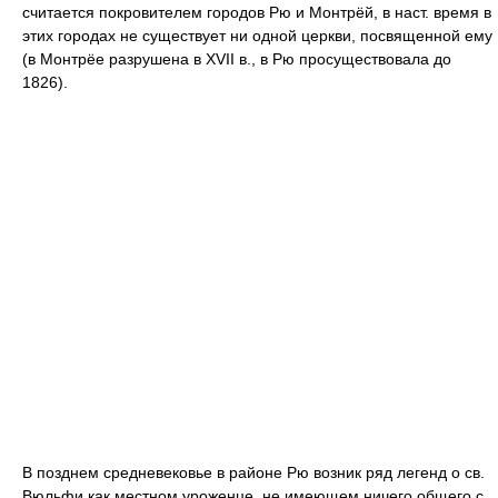
считается покровителем городов Рю и Монтрёй, в наст. время в
этих городах не существует ни одной церкви, посвященной ему
(в Монтрёе разрушена в XVII в., в Рю просуществовала до
1826).
В позднем средневековье в районе Рю возник ряд легенд о св.
Вюльфи как местном уроженце, не имеющем ничего общего с