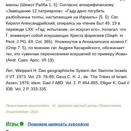
манны (Шемот Рабба 1. 5). Согласно апокрифическому
«Завещанию 12 патриархов»: «Гаду дано погубить
разбойничьи толпы, наступающие на Израиль» (5. 5). Свт.
Кирилл Александрийский, опираясь на чтение Быт 49. 19 в
переводе LXX: «Гад: испытание, он искусит его», полагал, что
Г. знаменует собой искушающих Христа фарисеев (Glaph. in
Pent. // PG. 69. Col. 365). Упомянутое в Апокалипсисе колено Г.
(Откр 7. 5), по мнению свт. Андрея Кесарийского, обозначает
тех, кто «увенчан перенесением искушений по примеру Иова»
(Andr. Caes. Apoc. VII 19).
Лит.: Weippert H. Das geographische System der Stamme Israels
// VT. 1973. Vol. 23. 76-89; Geus C. H. J., de. The Tribes of Israel.
Assen, 1976; idem. Gad // ABD. Vol. 2. P. 864-865; Elliger K. Gad //
IDB. Vol. 2 P. 333-335.
Православная энциклопедия. - М.: Церковно-научный центр «Православная
Энциклопедия»
.
2014
.
Игры ⚽
Поможем написать курсовую