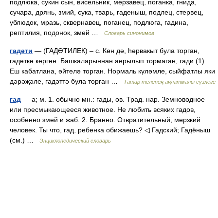
подлюка, сукин сын, висельник, мерзавец, поганка, гнида,
сучара, дрянь, змий, сука, тварь, гаденыш, подлец, стервец,
ублюдок, мразь, сквернавец, поганец, подлюга, гадина,
рептилия, подонок, змей …
Словарь синонимов
гадәти
— (ГАДӘТИЛЕК) – с. Көн дә, һәрвакыт була торган,
гадәткә кергән. Башкаларыннан аерылып тормаган, гади (1).
Еш кабатлана, әйтелә торган. Нормаль күләмле, сыйфатлы яки
дәрәҗәле, гадәттә була торган …
Татар теленең аңлатмалы сүзлеге
гад
— а; м. 1. обычно мн.: гады, ов. Трад. нар. Земноводное
или пресмыкающееся животное. Не любить всяких гадов,
особенно змей и жаб. 2. Бранно. Отвратительный, мерзкий
человек. Ты что, гад, ребенка обижаешь? ◁ Гадский; Гадёныш
(см.) …
Энциклопедический словарь