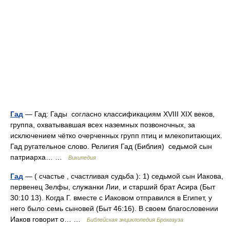
Гад
— Гад: Гады согласно классификациям XVIII XIX веков,
группа, охватывавшая всех наземных позвоночных, за
исключением чётко очерченных групп птиц и млекопитающих.
Гад ругательное слово. Религия Гад (Библия) седьмой сын
патриарха… …
Википедия
Гад
— ( счастье , счастливая судьба ): 1) седьмой сын Иакова,
первенец Зелфы, служанки Лии, и старший брат Асира (Быт
30:10 13). Когда Г. вместе с Иаковом отправился в Египет, у
него было семь сыновей (Быт 46:16). В своем благословении
Иаков говорит о… …
Библейская энциклопедия Брокгауза