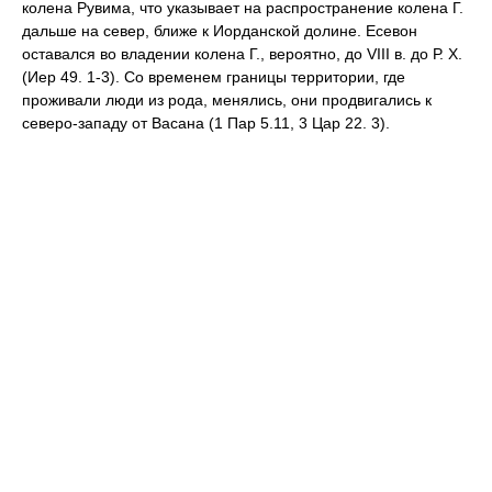
колена Рувима, что указывает на распространение колена Г.
дальше на север, ближе к Иорданской долине. Есевон
оставался во владении колена Г., вероятно, до VIII в. до Р. Х.
(Иер 49. 1-3). Со временем границы территории, где
проживали люди из рода, менялись, они продвигались к
северо-западу от Васана (1 Пар 5.11, 3 Цар 22. 3).