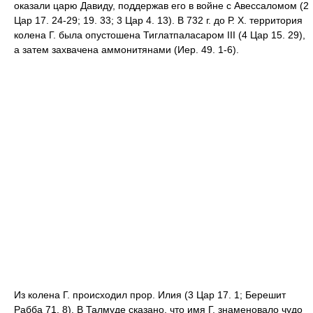
оказали царю Давиду, поддержав его в войне с Авессаломом (2
Цар 17. 24-29; 19. 33; 3 Цар 4. 13). В 732 г. до Р. Х. территория
колена Г. была опустошена Тиглатпаласаром III (4 Цар 15. 29),
а затем захвачена аммонитянами (Иер. 49. 1-6).
Из колена Г. происходил прор. Илия (3 Цар 17. 1; Берешит
Рабба 71. 8). В Талмуде сказано, что имя Г. знаменовало чудо