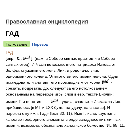
Православная энциклопедия
ГАД
Толкование
Перевод
ГАД
[евр.
,
], (пам. в Соборе святых праотец и в Соборе
святых отец), 7-й cын ветхозаветного патриарха Иакова от
Зелфы, служанки его жены Лии, и родоначальник
одноименного колена. Этимология его имени неясна. Одни
исследователи считают его производным от корня
-
срезать, подрезать, др. следуют за его истолкованием,
основанным на переводе игры слов в евр. тексте Библии:
имени Г. и понятия
- удача, счастье. «И сказала Лия:
прибавилось [в МТ и LXX букв.- на удачу, на счастье]. И
нарекла ему имя: Гад» (Быт 30. 11). Имя Г. используется в
качестве теофорного элемента в ряде западносемит. личных
имен и, возможно, обозначало ханаанское божество (Ис 65. 11;