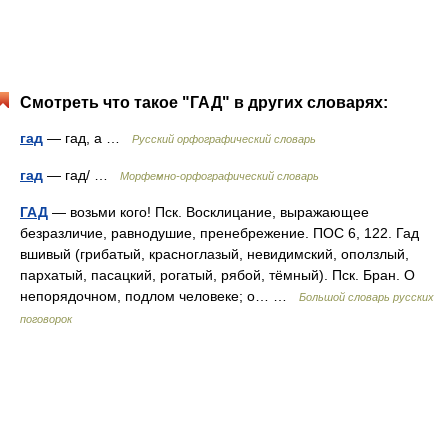
Смотреть что такое "ГАД" в других словарях:
гад
— гад, а …
Русский орфографический словарь
гад
— гад/ …
Морфемно-орфографический словарь
ГАД
— возьми кого! Пск. Восклицание, выражающее
безразличие, равнодушие, пренебрежение. ПОС 6, 122. Гад
вшивый (грибатый, красноглазый, невидимский, оползлый,
пархатый, пасацкий, рогатый, рябой, тёмный). Пск. Бран. О
непорядочном, подлом человеке; о… …
Большой словарь русских
поговорок