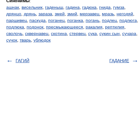
Синонимы
:
ашнак
,
висельник
,
гаденыш
,
гадина
,
гадюка
,
гнида
,
гумза
,
дрянцо
,
дрянь
,
зараза
,
змей
,
змий
,
мерзавец
,
мразь
,
негодяй
,
паршивец
,
паскуда
,
поганец
,
поганка
,
погань
,
подлец
,
подлюга
,
подлюка
,
подонок
,
пресмыкающееся
,
ракалия
,
рептилия
,
сволочь
,
сквернавец
,
скотина
,
стервец
,
сука
,
сукин сын
,
сучара
,
сучок
,
тварь
,
ублюдок
ГАГИЙ
ГАДАНИЕ