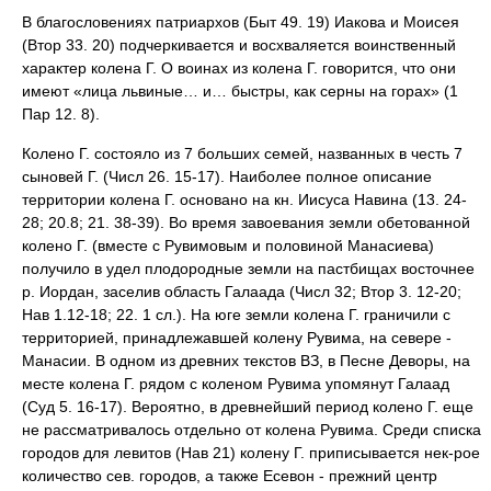
В благословениях патриархов (Быт 49. 19) Иакова и Моисея
(Втор 33. 20) подчеркивается и восхваляется воинственный
характер колена Г. О воинах из колена Г. говорится, что они
имеют «лица львиные… и… быстры, как серны на горах» (1
Пар 12. 8).
Колено Г. состояло из 7 больших семей, названных в честь 7
сыновей Г. (Числ 26. 15-17). Наиболее полное описание
территории колена Г. основано на кн. Иисуса Навина (13. 24-
28; 20.8; 21. 38-39). Во время завоевания земли обетованной
колено Г. (вместе с Рувимовым и половиной Манасиева)
получило в удел плодородные земли на пастбищах восточнее
р. Иордан, заселив область Галаада (Числ 32; Втор 3. 12-20;
Нав 1.12-18; 22. 1 сл.). На юге земли колена Г. граничили с
территорией, принадлежавшей колену Рувима, на севере -
Манасии. В одном из древних текстов ВЗ, в Песне Деворы, на
месте колена Г. рядом с коленом Рувима упомянут Галаад
(Суд 5. 16-17). Вероятно, в древнейший период колено Г. еще
не рассматривалось отдельно от колена Рувима. Среди списка
городов для левитов (Нав 21) колену Г. приписывается нек-рое
количество сев. городов, а также Есевон - прежний центр