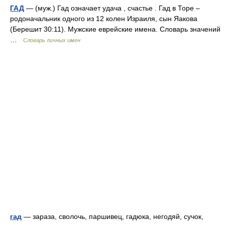
ГАД
— (муж.) Гад означает удача , счастье . Гад в Торе –
родоначальник одного из 12 колен Израиля, сын Яакова
(Берешит 30:11). Мужские еврейские имена. Словарь значений
…
Словарь личных имен
гад
— зараза, сволочь, паршивец, гадюка, негодяй, сучок,