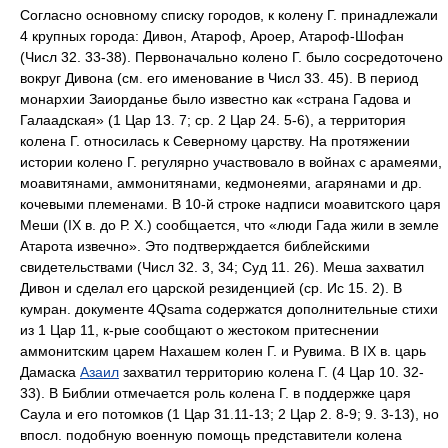
Согласно основному списку городов, к колену Г. принадлежали
4 крупных города: Дивон, Атароф, Ароер, Атароф-Шофан
(Числ 32. 33-38). Первоначально колено Г. было сосредоточено
вокруг Дивона (см. его именование в Числ 33. 45). В период
монархии Заиорданье было известно как «страна Гадова и
Галаадская» (1 Цар 13. 7; ср. 2 Цар 24. 5-6), а территория
колена Г. относилась к Северному царству. На протяжении
истории колено Г. регулярно участвовало в войнах с арамеями,
моавитянами, аммонитянами, кедмонеями, агарянами и др.
кочевыми племенами. В 10-й строке надписи моавитского царя
Меши (IX в. до Р. Х.) сообщается, что «люди Гада жили в земле
Атарота извечно». Это подтверждается библейскими
свидетельствами (Числ 32. 3, 34; Суд 11. 26). Меша захватил
Дивон и сделал его царской резиденцией (ср. Ис 15. 2). В
кумран. документе 4Qsama содержатся дополнительные стихи
из 1 Цар 11, к-рые сообщают о жестоком притеснении
аммонитским царем Нахашем колен Г. и Рувима. В IX в. царь
Дамаска
Азаил
захватил территорию колена Г. (4 Цар 10. 32-
33). В Библии отмечается роль колена Г. в поддержке царя
Саула и его потомков (1 Цар 31.11-13; 2 Цар 2. 8-9; 9. 3-13), но
впосл. подобную военную помощь представители колена