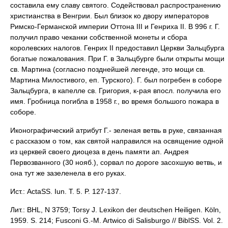
составила ему славу святого. Содействовал распространению
христианства в Венгрии. Был близок ко двору императоров
Римско-Германской империи Оттона III и Генриха II. В 996 г. Г.
получил право чеканки собственной монеты и сбора
королевских налогов. Генрих II предоставил Церкви Зальцбурга
богатые пожалования. При Г. в Зальцбурге были открыты мощи
св. Мартина (согласно позднейшей легенде, это мощи св.
Мартина Милостивого, еп. Турского). Г. был погребен в соборе
Зальцбурга, в капелле св. Григория, к-рая впосл. получила его
имя. Гробница погибла в 1958 г., во время большого пожара в
соборе.
Иконографический атрибут Г.- зеленая ветвь в руке, связанная
с рассказом о том, как святой направился на освящение одной
из церквей своего диоцеза в день памяти ап. Андрея
Первозванного (30 нояб.), сорвал по дороге засохшую ветвь, и
она тут же зазеленела в его руках.
Ист.: ActaSS. Iun. T. 5. P. 127-137.
Лит.: BHL, N 3759; Torsy J. Lexikon der deutschen Heiligen. Köln,
1959. S. 214; Fusconi G.-M. Artwico di Salisburgo // BiblSS. Vol. 2.