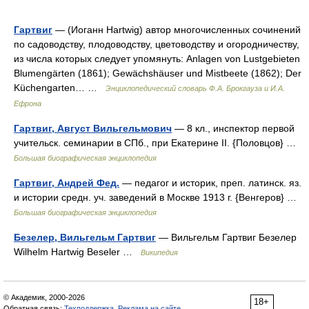
Гартвиг
— (Иоганн Hartwig) автор многочисленных сочинений
по садоводству, плодоводству, цветоводству и огородничеству,
из числа которых следует упомянуть: Anlagen von Lustgebieten
Blumengärten (1861); Gewächshäuser und Mistbeete (1862); Der
Küchengarten… …
Энциклопедический словарь Ф.А. Брокгауза и И.А.
Ефрона
Гартвиг, Август Вильгельмович
— 8 кл., инспектор первой
учительск. семинарии в СПб., при Екатерине II. {Половцов} …
Большая биографическая энциклопедия
Гартвиг, Андрей Фед.
— педагог и историк, преп. латинск. яз.
и истории средн. уч. заведений в Москве 1913 г. {Венгеров} …
Большая биографическая энциклопедия
Безелер, Вильгельм Гартвиг
— Вильгельм Гартвиг Безелер
Wilhelm Hartwig Beseler …
Википедия
© Академик, 2000-2026
18+
Обратная связь:
Техподдержка
,
Реклама на сайте