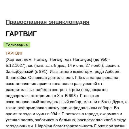
Православная энциклопедия
ГАРТВИГ
Толкование
ГАРТВИГ
[Хартвиг; нем. Hartwig, Herwig; лат. Hartwigus] (до 950 -
5.12.1027), св. (пам. зап. 5 дек., 14 июня, 27 нояб.), архиеп.
Зальцбургский (с 991). Из знатного южногерм. рода Арборн-
Шпанхайм. Основная деятельность Г. была направлена на
восстановление архиеп-ства после разрушений от
разорительных набегов венгров, к-рым неоднократно
подвергался этот регион в X в. В 993 г. Г. освятил
восстановленный кафедральный собор, мон-ри в Зальцбурге, а
также реформировал школу при кафедральном соборе. Во
время голода и чумы в 994 г. Г. остался в городе, окормлял и
утешал паству, заботился о больных, распределял хлеб между
голодающими. Широкая благотворительность Г. уже при жизни