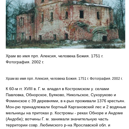
Храм во имя прп. Алексия, человека Божия. 1751 г.
Фотография. 2002 г.
Храм во имя прп. Алексия, человека Божия. 1751 г. Фотография. 2002 г.
К 60-м гг. XVIII в. Г. м. владел в Костромском у. селами
Павловка, Обнорское, Буяково, Никольское, Сухоруково и
Фоминское с 39 деревнями, в к-рых проживали 1376 крестьян.
Мон-рю принадлежали бортный Каргановский лес и 2 водяные
мельницы на притоках р. Костромы - реках Обноре и Андоме
(Андобе); вотчины Г. м. занимали значительную часть
территории совр. Любимского р-на Ярославской обл. и