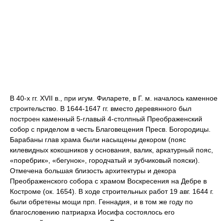
В 40-х гг. XVII в., при игум. Филарете, в Г. м. началось каменное
строительство. В 1644-1647 гг. вместо деревянного был
построен каменный 5-главый 4-столпный Преображенский
собор с приделом в честь Благовещения Пресв. Богородицы.
Барабаны глав храма были насыщены декором (пояс
килевидных кокошников у основания, валик, аркатурный пояс,
«поребрик», «бегунок», городчатый и зубчиковый пояски).
Отмечена большая близость архитектуры и декора
Преображенского собора с храмом Воскресения на Дебре в
Костроме (ок. 1654). В ходе строительных работ 19 авг. 1644 г.
были обретены мощи прп. Геннадия, и в том же году по
благословению патриарха Иосифа состоялось его