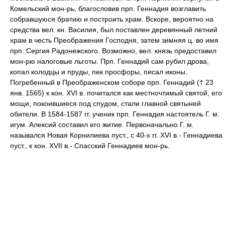
Комельский мон-рь, благословив прп. Геннадия возглавить
собравшуюся братию и построить храм. Вскоре, вероятно на
средства вел. кн. Василия, был поставлен деревянный летний
храм в честь Преображения Господня, затем зимняя ц. во имя
прп. Сергия Радонежского. Возможно, вел. князь предоставил
мон-рю налоговые льготы. Прп. Геннадий сам рубил дрова,
копал колодцы и пруды, пек просфоры, писал иконы.
Погребенный в Преображенском соборе прп. Геннадий († 23
янв. 1565) к кон. XVI в. почитался как местночтимый святой, его
мощи, покоившиеся под спудом, стали главной святыней
обители. В 1584-1587 гг. ученик прп. Геннадия настоятель Г. м.
игум. Алексий составил его житие. Первоначально Г. м.
назывался Новая Корнилиева пуст., с 40-х гг. XVI в.- Геннадиева
пуст., к кон. XVII в.- Спасский Геннадиев мон-рь.