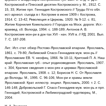
Костромской и Плесской десятин Костромского y. М., 1912. С.
15, 33; Житие прп. Геннадия Костромского // Труды IV-го обл.
ист.-археол. съезда в г. Костроме в июне 1909 г. Кострома,
1914. С. 13-42; Революция и Церковь. 1920. № 9-12. с. 81;
Житие Корнилия Комельского // Городок на Моск. дороге: Ист.-
краевед. сб. Вологда, 1994. с. 188-189; Антонов А. В.
Костромские мон-ри в док-тах XVI - нач. XVII в. // РД. 2001. Вып.
7. С. 187-208.
Лит.: Ист.-стат. обзор Ростово-Ярославской епархии. Ярославль,
1861. с. 79-80; Любимский Спасо-Геннадиев муж. мон-рь //
Ярославские ЕВ. Ч. неофиц. 1866. № 10-11; Критский П. А. Наш
край: Ярославская губ.- опыт родиноведения. Ярославль, 1907.
с. 304; Краткие сведения о мон-рях и церквах Ярославской
епархии. Ярославль, 1908. с. 12; Борисов H. С. От Ярославля
до Вологды. М., 1995. С. 96-106; Мон-ри и храмы земли
Ярославской: Крат. иллюстр. энцикл. Ярославль, 2000. т. 2. С.
146-148; Добровольский Г. Спасо-Геннадиев муж. мон-рь и прп.
Геннадий, Костромской и Любимоградский чудотворец. М.,
2004.
Н. А. Зонтиков