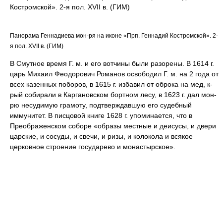
Костромской». 2-я пол. XVII в. (ГИМ)
Панорама Геннадиева мон-ря на иконе «Прп. Геннадий Костромской». 2-
я пол. XVII в. (ГИМ)
В Смутное время Г. м. и его вотчины были разорены. В 1614 г.
царь Михаил Феодорович Романов освободил Г. м. на 2 года от
всех казенных поборов, в 1615 г. избавил от оброка на мед, к-
рый собирали в Каргановском бортном лесу, в 1623 г. дал мон-
рю несудимую грамоту, подтверждавшую его судебный
иммунитет. В писцовой книге 1628 г. упоминается, что в
Преображенском соборе «образы местные и деисусы, и двери
царские, и сосуды, и свечи, и ризы, и колокола и всякое
церковное строение государево и монастырское».