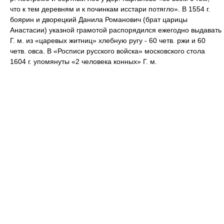
что к тем деревням и к починкам исстари потягло». В 1554 г.
боярин и дворецкий Данила Романович (брат царицы
Анастасии) указной грамотой распорядился ежегодно выдавать
Г. м. из «царевых житниц» хлебную ругу - 60 четв. ржи и 60
четв. овса. В «Росписи русского войска» московского стола
1604 г. упомянуты «2 человека конных» Г. м.