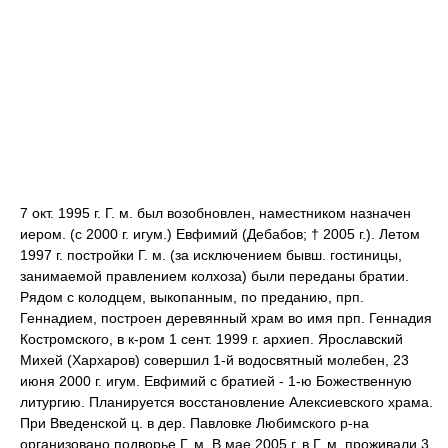
7 окт. 1995 г. Г. м. был возобновлен, наместником назначен
иером. (с 2000 г. игум.) Евфимий (Дебабов; † 2005 г.). Летом
1997 г. постройки Г. м. (за исключением бывш. гостиницы,
занимаемой правлением колхоза) были переданы братии.
Рядом с колодцем, выкопанным, по преданию, прп.
Геннадием, построен деревянный храм во имя прп. Геннадия
Костромского, в к-ром 1 сент. 1999 г. архиеп. Ярославский
Михей (Хархаров) совершил 1-й водосвятный молебен, 23
июня 2000 г. игум. Евфимий с братией - 1-ю Божественную
литургию. Планируется восстановление Алексиевского храма.
При Введенской ц. в дер. Павловке Любимского р-на
организовано подворье Г. м. В мае 2005 г. в Г. м. проживали 3