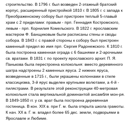
строительство. В 1796 г. был возведен 2-этажный братский
корпус, расширенный пристройкой 1810 г. В 1805 г. с запада к
Преображенскому собору был пристроен теплый 5-главый
храм с 2 приделами: правым - прп. Геннадия Костромского,
левым - прп. Корнилия Комельского. В 1822 г. ярославским
мастером Ф. Банщиковым были расписаны стены и своды
собора. В 1843 г. с правой стороны к собору был пристроен
каменный придел во имя прп. Сергия Радонежского. К 1810 г.
была построена каменная ограда с 6 башнями и 2-арочными
св. вратами. В 1831 г. по проекту ярославского архит. П. Я.
Панькова была перестроена колокольня: вместо деревянного
шатра надстроены 2 каменных яруса. 2 нижних яруса,
возведенные в 1715 г., были украшены колоннами в стиле
классицизма, 3-й ярус выделен крупными волютами, а 4-й -
пилястрами. В результате этой реконструкции 40-метровая
колокольня стала вертикальной доминантой ансамбля мон-ря.
В 1849-1850 гг. у св. врат была построена деревянная
гостиница. В кон. XIX в. при Г. м. была открыта школа грамоты.
К нач. XX в. Г. м. владел более 65 дес. земли, подворьями в
Ярославле и Любиме.