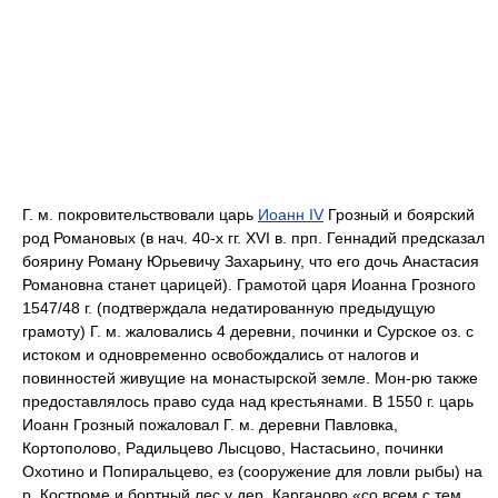
Г. м. покровительствовали царь
Иоанн IV
Грозный и боярский
род Романовых (в нач. 40-х гг. XVI в. прп. Геннадий предсказал
боярину Роману Юрьевичу Захарьину, что его дочь Анастасия
Романовна станет царицей). Грамотой царя Иоанна Грозного
1547/48 г. (подтверждала недатированную предыдущую
грамоту) Г. м. жаловались 4 деревни, починки и Сурское оз. с
истоком и одновременно освобождались от налогов и
повинностей живущие на монастырской земле. Мон-рю также
предоставлялось право суда над крестьянами. В 1550 г. царь
Иоанн Грозный пожаловал Г. м. деревни Павловка,
Кортополово, Радильцево Лысцово, Настасьино, починки
Охотино и Попиральцево, ез (сооружение для ловли рыбы) на
р. Костроме и бортный лес у дер. Карганово «со всем с тем,