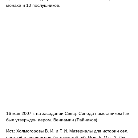
монаха и 10 послушников.
16 мая 2007 г. на заседании Свящ. Синода наместником Г.м.
был утвержден иером. Вениамин (Райников).
Ист.: Холмогоровы В. И. и Г. И. Материалы для истории сел,
церквей и владельцев Костромской губ. Вып. 5. Отд. 3: Для