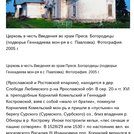
Церковь в честь Введения во храм Пресв. Богородицы
(подворье Геннадиева мон-ря в с. Павловка). Фотография.
2005 г.
Церковь в честь Введения во храм Пресв. Богородицы (подворье
Геннадиева мон-ря в с. Павловка). Фотография. 2005 г.
(Ярославской и Ростовской епархии), находится в дер.
Слободе Любимского р-на Ярославской обл. В сер. 20-х гг. XVI
в. преподобные Корнилий Комельский и Геннадий
Костромской, взяв с собой «мало от братии», покинули
Корнилиев Комельский мон-рь и пришли в «пустыню» на
берегу Сурского (Сурмского, Сурбского) оз., близ впадения р.
Обноры в р. Кострому. Иноки построили кельи, «лес сечаше и
пашню сотворяя». В 1528/29 или 1530 г. по настоянию вел. кн.
московского Василия III Иоанновича прп. Корнилий вернулся в