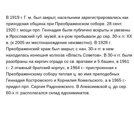
В 1919 г. Г. м. был закрыт, насельники зарегистрировались как
приходская община при Преображенском соборе. 28 сент.
1920 г. мощи прп. Геннадия были публично вскрыты и увезены
в Ярославский губ. музей, в к-ром пребывали до сер. 30-х гг. XX
в. (к 2005 их местонахождение неизвестно). В 1928 г.
Преображенский храм был закрыт, с нач. 30-х гг. в нем
находилась конюшня колхоза «Власть Советов». В 30-х гг. были
разобраны на кирпич ограда со св. вратами и 5 башен, в 1961
г.- 2-этажный братский корпус, в 1964 г.- пристроенная к
Преображенскому собору теплая ц. во имя преподобных
Геннадия Костромского и Корнилия Комельского, а в 1965 г.-
придел прп. Сергия Радонежского. В Алексиевской ц. до сер.
60-х гг. располагался склад ядохимикатов.