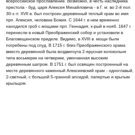
всероссийское прославление. Возможно, в честь наследника
престола - буд. царя Алексея Михайловича - в Г. м. во 2-й пол.
30-х гг. XVII в. был построен деревянный теплый храм во имя
прп. Алексия, человека Божия. С 1644 г. в нем временно
находился гроб с мощами прп. Геннадия, к-рый в нояб. 1647 г.
перенесли в новый Преображенский собор и установили в
Благовещенском приделе. Видимо, в XVIII в. мощи были
погребены под спуд. В 1715 г. близ Преображенского храма
вместо деревянной была воздвигнута 2-ярусная колокольня
типа восьмерик на четверике, увенчанная высоким
деревянным шатром. В 1751 г. был освящен построенный на
месте деревянного каменный Алексиевский храм - одноглавый,
2-светный, с большой 5-гранной апсидой, папертью и крытым
крыльцом.