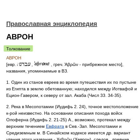
Православная энциклопедия
АВРОН
Толкование
АВРОН
[евр.
,
, греч. ̓Αβρῶν - прибрежное место],
названия, упоминаемые в ВЗ.
1. Один из станов евреев во время путешествия их по пустыне
из Египта в землю обетованную; находился между Иотвафой и
Ецион-Гавером, к северу от зал. Акаба (Числ 33. 34-35).
2. Река в Месопотамии (Иудифь 2. 24), точное местоположение
к-рой неизвестно. На основании описания похода войск
Олоферна (Иудифь 2. 21-25) А., возможно, протекал между
верхним течением
Евфрата
в Сев.-Зап. Месопотамии и
Средиземным м. В Синайском кодексе имеется др. вариант
чтения этого названия - Χεβρῶν (Хеврон), следов., древние