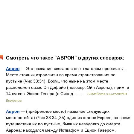
Смотреть что такое "АВРОН" в других словарях:
Аврон
— Это название связано с евр. глаголом проезжать .
Место стоянки израильтян во время странствования по
пустыне (Чис 33:34). Возм., что ныне на этом месте
расположен оазис Эн Дефийе (новоевр. Эйн Аврона), прим. в
14 км сев. Эцион Гевера (в Синод.… …
Библейская энциклопедия
Брокгауза
Аврон
— (прибрежное место) название следующих
местностей: а) (Чис.33:34 ,35) один из станов Евреев, во время
путешествия их по пустыне, бывших незадолго до смерти
Аарона; находился между Иотвафом и Ецион Гавером,