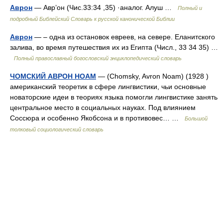
Аврон
— Авр’он (Чис.33:34 ,35) ·аналог. Алуш …
Полный и
подробный Библейский Словарь к русской канонической Библии
Аврон
— – одна из остановок евреев, на севере. Еланитского
залива, во время путешествия их из Египта (Числ., 33 34 35) …
Полный православный богословский энциклопедический словарь
ЧОМСКИЙ АВРОН НОАМ
— (Chomsky, Avron Noam) (1928 )
американский теоретик в сфере лингвистики, чьи основные
новаторские идеи в теориях языка помогли лингвистике занять
центральное место в социальных науках. Под влиянием
Соссюра и особенно Якобсона и в противовес… …
Большой
толковый социологический словарь