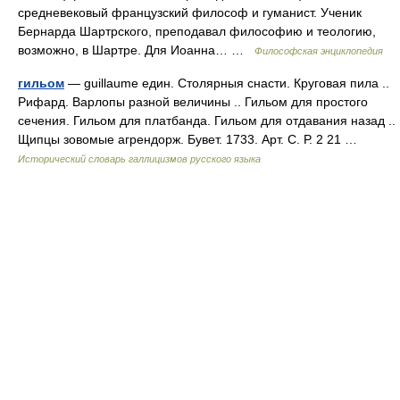
средневековый французский философ и гуманист. Ученик
Бернарда Шартрского, преподавал философию и теологию,
возможно, в Шартре. Для Иоанна… …
Философская энциклопедия
гильом
— guillaume един. Столярныя снасти. Круговая пила ..
Рифард. Варлопы разной величины .. Гильом для простого
сечения. Гильом для платбанда. Гильом для отдавания назад ..
Щипцы зовомые агрендорж. Бувет. 1733. Арт. С. Р. 2 21 …
Исторический словарь галлицизмов русского языка