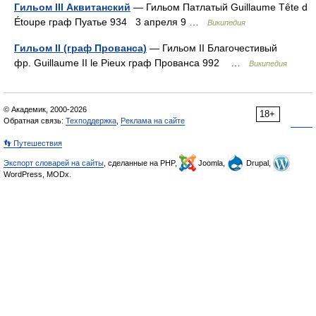
Гильом III Аквитанский
— Гильом Патлатый Guillaume Tête d
Étoupe граф Пуатье 934 3 апреля 9 …
Википедия
Гильом II (граф Прованса)
— Гильом II Благочестивый
фр. Guillaume II le Pieux граф Прованса 992 …
Википедия
© Академик, 2000-2026
18+
Обратная связь:
Техподдержка
,
Реклама на сайте
👣 Путешествия
Экспорт словарей на сайты
, сделанные на PHP,
Joomla,
Drupal,
WordPress, MODx.