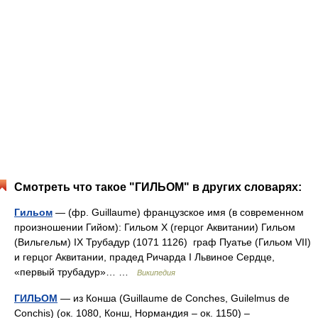
Смотреть что такое "ГИЛЬОМ" в других словарях:
Гильом
— (фр. Guillaume) французское имя (в современном
произношении Гийом): Гильом X (герцог Аквитании) Гильом
(Вильгельм) IX Трубадур (1071 1126) граф Пуатье (Гильом VII)
и герцог Аквитании, прадед Ричарда I Львиное Сердце,
«первый трубадур»… …
Википедия
ГИЛЬОМ
— из Конша (Guillaume de Conches, Guilelmus de
Conchis) (ок. 1080, Конш, Нормандия – ок. 1150) –