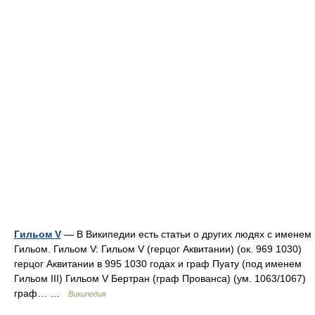
Гильом V
— В Википедии есть статьи о других людях с именем
Гильом. Гильом V: Гильом V (герцог Аквитании) (ок. 969 1030)
герцог Аквитании в 995 1030 годах и граф Пуату (под именем
Гильом III) Гильом V Бертран (граф Прованса) (ум. 1063/1067)
граф… …
Википедия