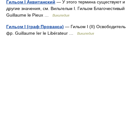
Гильом I Аквитанский
— У этого термина существуют и
другие значения, см. Вильгельм I. Гильом Благочестивый
Guillaume le Pieux …
Википедия
Гильом I (граф Прованса)
— Гильом I (II) Освободитель
фр. Guillaume Ier le Libérateur …
Википедия