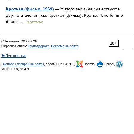
Кроткая (фильм, 1969)
— У этого термина существуют и
другие значения, см. Кроткая (фильм). Кроткая Une femme
douce …
Википедия
© Академик, 2000-2026
18+
Обратная связь:
Техподдержка
,
Реклама на сайте
👣 Путешествия
Экспорт словарей на сайты
, сделанные на PHP,
Joomla,
Drupal,
WordPress, MODx.