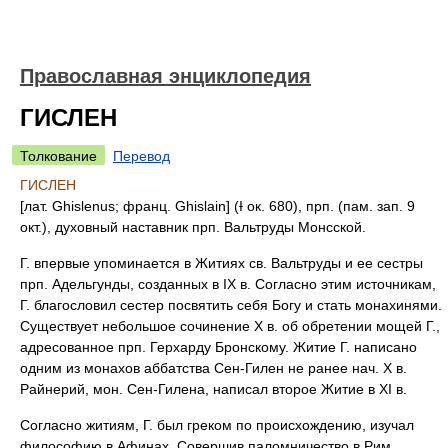
Православная энциклопедия
ГИСЛЕН
Толкование
Перевод
ГИСЛЕН
[лат. Ghislenus; франц. Ghislain] (Ɨ ок. 680), прп. (пам. зап. 9
окт.), духовный наставник прп. Вальтруды Монсской.
Г. впервые упоминается в Житиях св. Вальтруды и ее сестры
прп. Адельгунды, созданных в IX в. Согласно этим источникам,
Г. благословил сестер посвятить себя Богу и стать монахинями.
Существует небольшое сочинение X в. об обретении мощей Г.,
адресованное прп. Герхарду Бронскому. Житие Г. написано
одним из монахов аббатства Сен-Гилен не ранее нач. X в.
Райнерий, мон. Сен-Гилена, написал второе Житие в XI в.
Согласно житиям, Г. был греком по происхождению, изучал
философию в Афинах. Совершив паломничество в Рим,