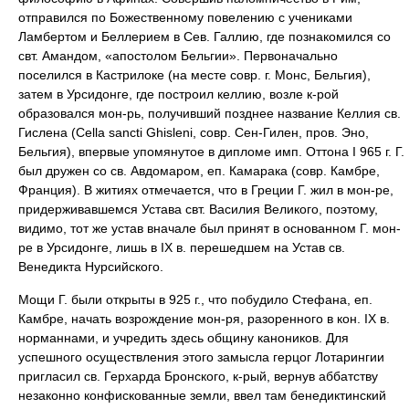
отправился по Божественному повелению с учениками
Ламбертом и Беллерием в Сев. Галлию, где познакомился со
свт. Амандом, «апостолом Бельгии». Первоначально
поселился в Кастрилоке (на месте совр. г. Монс, Бельгия),
затем в Урсидонге, где построил келлию, возле к-рой
образовался мон-рь, получивший позднее название Келлия св.
Гислена (Cella sancti Ghisleni, совр. Сен-Гилен, пров. Эно,
Бельгия), впервые упомянутое в дипломе имп. Оттона I 965 г. Г.
был дружен со св. Авдомаром, еп. Камарака (совр. Камбре,
Франция). В житиях отмечается, что в Греции Г. жил в мон-ре,
придерживавшемся Устава свт. Василия Великого, поэтому,
видимо, тот же устав вначале был принят в основанном Г. мон-
ре в Урсидонге, лишь в IX в. перешедшем на Устав св.
Венедикта Нурсийского.
Мощи Г. были открыты в 925 г., что побудило Стефана, еп.
Камбре, начать возрождение мон-ря, разоренного в кон. IX в.
норманнами, и учредить здесь общину каноников. Для
успешного осуществления этого замысла герцог Лотарингии
пригласил св. Герхарда Бронского, к-рый, вернув аббатству
незаконно конфискованные земли, ввел там бенедиктинский