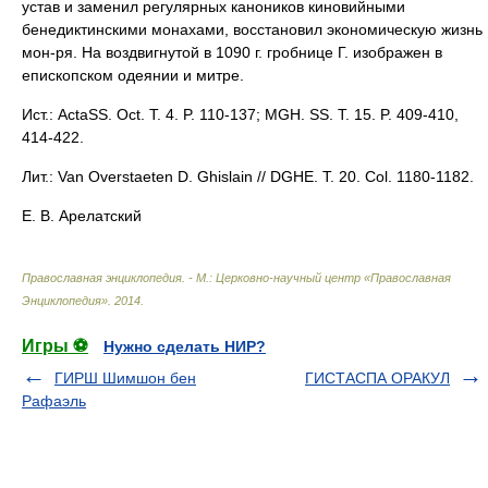
устав и заменил регулярных каноников киновийными
бенедиктинскими монахами, восстановил экономическую жизнь
мон-ря. На воздвигнутой в 1090 г. гробнице Г. изображен в
епископском одеянии и митре.
Ист.: ActaSS. Oct. T. 4. P. 110-137; MGH. SS. T. 15. P. 409-410,
414-422.
Лит.: Van Overstaeten D. Ghislain // DGHE. T. 20. Col. 1180-1182.
Е. В. Арелатский
Православная энциклопедия. - М.: Церковно-научный центр «Православная
Энциклопедия»
.
2014
.
Игры ⚽
Нужно сделать НИР?
ГИРШ Шимшон бен
ГИСТАСПА ОРАКУЛ
Рафаэль