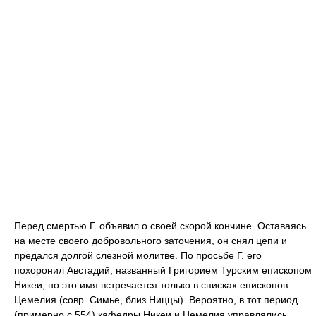
Перед смертью Г. объявил о своей скорой кончине. Оставаясь
на месте своего добровольного заточения, он снял цепи и
предался долгой слезной молитве. По просьбе Г. его
похоронил Австадий, названный Григорием Турским епископом
Никеи, но это имя встречается только в списках епископов
Цемелия (совр. Симье, близ Ниццы). Вероятно, в тот период
(примерно с 554) кафедры Никеи и Цемелия управлялись