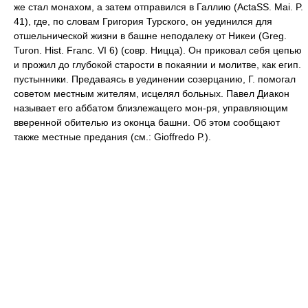
же стал монахом, а затем отправился в Галлию (ActaSS. Mai. P.
41), где, по словам Григория Турского, он уединился для
отшельнической жизни в башне неподалеку от Никеи (Greg.
Turon. Hist. Franc. VI 6) (совр. Ницца). Он приковал себя цепью
и прожил до глубокой старости в покаянии и молитве, как егип.
пустынники. Предаваясь в уединении созерцанию, Г. помогал
советом местным жителям, исцелял больных. Павел Диакон
называет его аббатом близлежащего мон-ря, управляющим
вверенной обителью из оконца башни. Об этом сообщают
также местные предания (см.: Gioffredo P.).