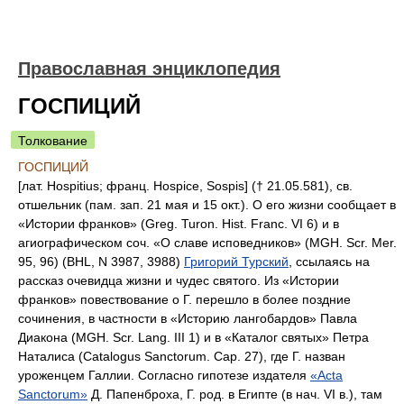
Православная энциклопедия
ГОСПИЦИЙ
Толкование
ГОСПИЦИЙ
[лат. Hospitius; франц. Hospice, Sospis] († 21.05.581), св.
отшельник (пам. зап. 21 мая и 15 окт.). О его жизни сообщает в
«Истории франков» (Greg. Turon. Hist. Franc. VI 6) и в
агиографическом соч. «О славе исповедников» (MGH. Scr. Mer.
95, 96) (BHL, N 3987, 3988)
Григорий Турский
, ссылаясь на
рассказ очевидца жизни и чудес святого. Из «Истории
франков» повествование о Г. перешло в более поздние
сочинения, в частности в «Историю лангобардов» Павла
Диакона (MGH. Scr. Lang. III 1) и в «Каталог святых» Петра
Наталиса (Catalogus Sanctorum. Cap. 27), где Г. назван
уроженцем Галлии. Согласно гипотезе издателя
«Acta
Sanctorum»
Д. Папенброха, Г. род. в Египте (в нач. VI в.), там