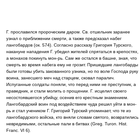
Г. прославился пророческим даром. Св. отшельник заранее
узнал о приближении смерти, а также предсказал набег
лангобардов (ок. 574). Согласно рассказу Григория Турского,
накануне нападения Г. убедил жителей спрятаться в крепостях,
а монахов покинуть мон-рь. Сам же остался в башне, зная, что
смерть во время набега ему не грозит. Пришедшие лангобарды
были готовы убить закованного узника, но по воле Господа руку
воина, занесшего меч над старцем, сковал паралич.
Испуганные солдаты поняли, что перед ними не преступник, а
праведник, и стали молить о прощении. Г. исцелил своего
несостоявшегося убийцу, осенив его крестным знамением.
Лангобардский воин под воздействием чуда решил уйти в мон-
рь и стал учеником Г. Григорий Турский упоминает, что те из
лангобардского войска, кто вняли словам святого, возвратились
невредимыми, остальные пали в битвах (Greg. Turon. Hist.
Franc. VI 6).