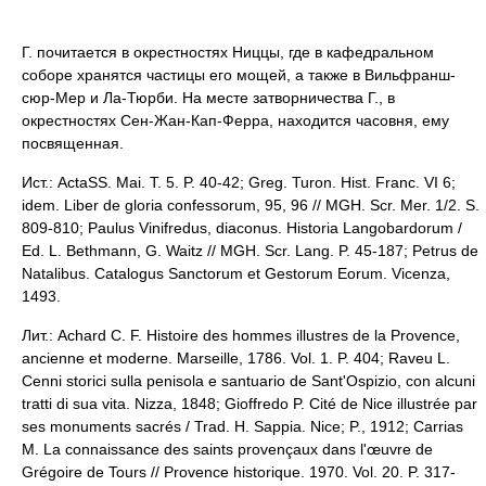
Г. почитается в окрестностях Ниццы, где в кафедральном
соборе хранятся частицы его мощей, а также в Вильфранш-
сюр-Мер и Ла-Тюрби. На месте затворничества Г., в
окрестностях Сен-Жан-Кап-Ферра, находится часовня, ему
посвященная.
Ист.: ActaSS. Mai. T. 5. P. 40-42; Greg. Turon. Hist. Franc. VI 6;
idem. Liber de gloria confessorum, 95, 96 // MGH. Scr. Mer. 1/2. S.
809-810; Paulus Vinifredus, diaconus. Historia Langobardorum /
Ed. L. Bethmann, G. Waitz // MGH. Scr. Lang. P. 45-187; Petrus de
Natalibus. Catalogus Sanctorum et Gestorum Eorum. Vicenza,
1493.
Лит.: Achard C. F. Histoire des hommes illustres de la Provence,
ancienne et moderne. Marseille, 1786. Vol. 1. P. 404; Raveu L.
Cenni storici sulla penisola e santuario de Sant'Ospizio, con alcuni
tratti di sua vita. Nizza, 1848; Gioffredo P. Cité de Nice illustrée par
ses monuments sacrés / Trad. H. Sappia. Nice; P., 1912; Carrias
M. La connaissance des saints provençaux dans l'œuvre de
Grégoire de Tours // Provence historique. 1970. Vol. 20. P. 317-