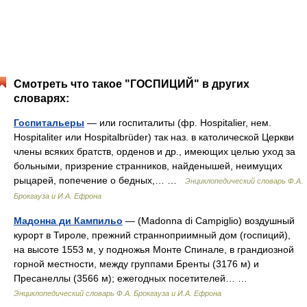
Смотреть что такое "ГОСПИЦИЙ" в других
словарях:
Госпитальеры
— или госпиталиты (фр. Hospitalier, нем.
Hospitaliter или Hospitalbrüder) так наз. в католической Церкви
члены всяких братств, орденов и др., имеющих целью уход за
больными, призрение странников, найденышей, неимущих
рыцарей, попечение о бедных,… …
Энциклопедический словарь Ф.А.
Брокгауза и И.А. Ефрона
Мадонна ди Кампильо
— (Madonna di Campiglio) воздушный
курорт в Тироле, прежний странноприимный дом (госпиций),
на высоте 1553 м, у подножья Монте Спинале, в грандиозной
горной местности, между группами Бренты (3176 м) и
Пресанеллы (3566 м); ежегодных посетителей… …
Энциклопедический словарь Ф.А. Брокгауза и И.А. Ефрона